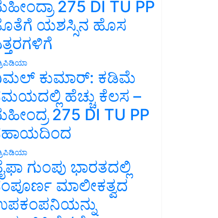
ಹೀಂದ್ರಾ 275 DI TU PP
ೊತೆಗೆ ಯಶಸ್ಸಿನ ಹೊಸ
ತ್ತರಗಳಿಗೆ
್ರಿಪಿಡಿಯಾ
ಿಮಲ್ ಕುಮಾರ್: ಕಡಿಮೆ
ಮಯದಲ್ಲಿ ಹೆಚ್ಚು ಕೆಲಸ –
ಹೀಂದ್ರ 275 DI TU PP
ಸಹಾಯದಿಂದ
್ರಿಪಿಡಿಯಾ
ೈಫಾ ಗುಂಪು ಭಾರತದಲ್ಲಿ
ಂಪೂರ್ಣ ಮಾಲೀಕತ್ವದ
ಪಕಂಪನಿಯನ್ನು