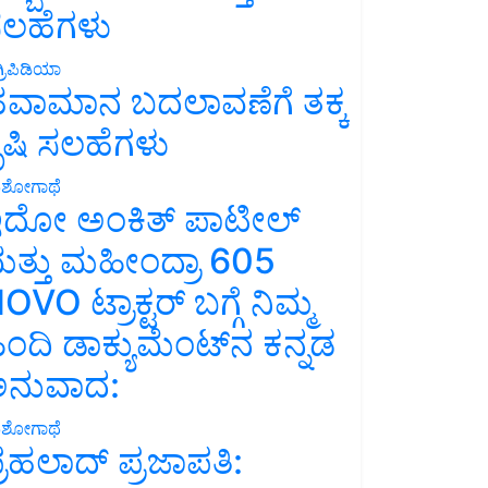
ಲಹೆಗಳು
್ರಿಪಿಡಿಯಾ
ವಾಮಾನ ಬದಲಾವಣೆಗೆ ತಕ್ಕ
ೃಷಿ ಸಲಹೆಗಳು
ಶೋಗಾಥೆ
ದೋ ಅಂಕಿತ್ ಪಾಟೀಲ್
ತ್ತು ಮಹೀಂದ್ರಾ 605
OVO ಟ್ರಾಕ್ಟರ್ ಬಗ್ಗೆ ನಿಮ್ಮ
ಿಂದಿ ಡಾಕ್ಯುಮೆಂಟ್‌ನ ಕನ್ನಡ
ನುವಾದ:
ಶೋಗಾಥೆ
್ರಹಲಾದ್ ಪ್ರಜಾಪತಿ: