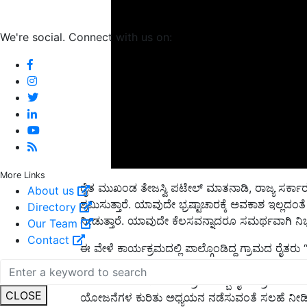
We're social. Connect with us on:
ರೈತ ಮುಖಂಡ ತೇಜಸ್ವಿ ಪಟೇಲ್ ಮಾತನಾಡಿ, ರಾಜ್ಯ ಸರ್ಕಾರ ಅನ
More Links
ಶ್ರಮಿಸುತ್ತಾರೆ. ಯಾವುದೇ ಭ್ರಷ್ಟಾಚಾರಕ್ಕೆ ಅವಕಾಶ ಇಲ್
About us
ನೀಡುತ್ತಾರೆ. ಯಾವುದೇ ಕೆಲಸವನ್ನಾದರೂ ಸಮರ್ಥವಾಗಿ ನಿ
Directory
Our Team
ಈ ವೇಳೆ ಕಾರ್ಯಕ್ರಮದಲ್ಲಿ ಪಾಲ್ಗೊಂಡಿದ್ದ ಗ್ರಾಮದ ರೈತರು “ನ
Contact
ಎಂದಾಗ, ನರೇಗಾ ಯೋಜನೆಯಡಿ ಅದನ್ನು ನಿರ್ಮಿಸಿಕೊಡಲು ಅ
ಮಾತು ಹೇಳಿದರು. ಜೊತೆಗೆ ಪ್ರತಿಯೊಬ್ಬ ರೈತು ಗ್ರಾಮ 
ಯೋಜನೆಗಳ ಕುರಿತು ಅಧ್ಯಯನ ನಡೆಸುವಂತೆ ಸಲಹೆ ನೀಡ
CLOSE