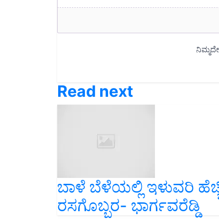
Read next
ಬಾಳೆ ಬೆಳೆಯಲ್ಲಿ ಇಳುವರಿ ಹ
ರಸಗೊಬ್ಬರ- ಭಾರ್ಗವರೆಡ್ಡಿ