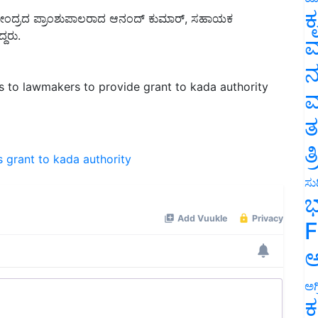
 ಕೇಂದ್ರದ ಪ್ರಾಂಶುಪಾಲರಾದ ಆನಂದ್ ಕುಮಾರ್, ಸಹಾಯಕ
ಕ
ದರು.
ವ
ನ
 to lawmakers to provide grant to kada authority
ಮ
ತ
s
grant to kada authority
ತ
ಸುದ
ಭ
F
ಅ
ಅಗ
ಕ