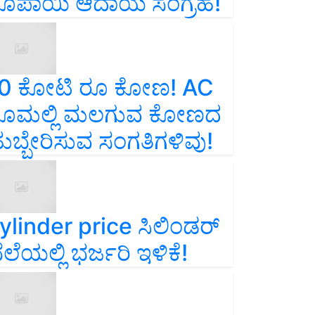
ೂಪಾಯಿ ಆದಾಯ ಸಂಗ್ರಹ!
0 ಕೋಟಿ ರೂ ಕೋಣ! AC
ೂಮಲ್ಲಿ ಮಲಗುವ ಕೋಣದ
ುಬ್ಬೇರಿಸುವ ಸಂಗತಿಗಳಿವು!
ylinder price ಸಿಲಿಂಡರ್‌
ೆಲೆಯಲ್ಲಿ ಭರ್ಜರಿ ಇಳಿಕೆ!