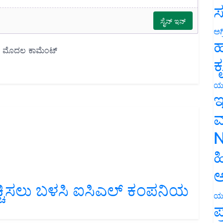
ಸ
ಅಗ
ಹ
ಕ
ಯ
ಇ
ಮ
N
ಹ
ಅ
ೆಚ್ಚಿಸಲು ಬಳಸಿ ಐಸಿಎಲ್ ಕಂಪನಿಯ
ಯ
ಪ