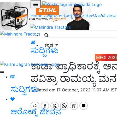
Home
ಸುದ್ದಿಗಳು
ಆರೋಗ್ಯ ಜೀವನ
ತೋಟಗಾರಿಕೆ
ಪಶುಸ
ಕನ್ನಡ
ಸುದ್ದಿಗಳು
MFOI 202
ಕಾಡಾ ಪ್ರಾಧಿಕಾರಕ್ಕೆ
ಪವಿತ್ರಾ ರಾಮಯ್ಯ ಮನ
ಸುದ್ದಿಗಳು
Updated on: 17 October, 2022 11:07 AM IS
ಆರೋಗ್ಯ ಜೀವನ