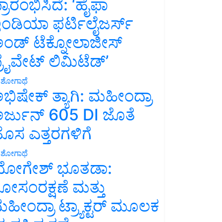
್ರಾರಂಭಿಸಿದೆ: ‘ಹೈಫಾ
ಂಡಿಯಾ ಫರ್ಟಿಲೈಜರ್ಸ್
ಂಡ್ ಟೆಕ್ನೋಲಾಜೀಸ್
್ರೈವೇಟ್ ಲಿಮಿಟೆಡ್’
ಶೋಗಾಥೆ
ಭಿಷೇಕ್ ತ್ಯಾಗಿ: ಮಹೀಂದ್ರಾ
ರ್ಜುನ್ 605 DI ಜೊತೆ
ೊಸ ಎತ್ತರಗಳಿಗೆ
ಶೋಗಾಥೆ
ೋಗೇಶ್ ಭೂತಡಾ:
ೋಸಂರಕ್ಷಣೆ ಮತ್ತು
ಹೀಂದ್ರಾ ಟ್ರ್ಯಾಕ್ಟರ್ ಮೂಲಕ