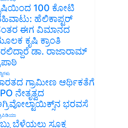
ೃಷಿಯಿಂದ 100 ಕೋಟಿ
ಹಿವಾಟು: ಹೆಲಿಕಾಪ್ಟರ್
ಂತರ ಈಗ ವಿಮಾನದ
ೂಲಕ ಕೃಷಿ ಕ್ರಾಂತಿ
ರಲಿದ್ದಾರೆ ಡಾ. ರಾಜಾರಾಮ್
್ರಿಪಾಠಿ
್ದಿಗಳು
ಾರತದ ಗ್ರಾಮೀಣ ಆರ್ಥಿಕತೆಗೆ
PO ನೇತೃತ್ವದ
ಗ್ರಿವೋಲ್ಟಾಯಿಕ್ಸ್‌ನ ಭರವಸೆ
್ರಿಪಿಡಿಯಾ
ಬ್ಬು ಬೆಳೆಯಲು ಸೂಕ್ತ