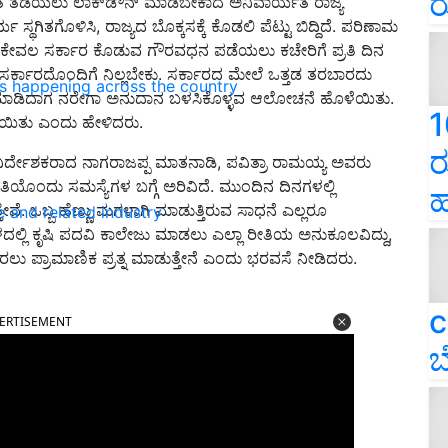
ರ
ಂತೆ ತಡೆಯಲು ಲಾಕ್‌ಡೌನ್ ಮಾಡಬೇಕಾದ ಅನಿವಾರ್ಯತೆ ರಾಜ್ಯ
್ಥಗಿತಗೊಳಿಸಿ, ರಾಜ್ಯದ ಬೊಕ್ಕಸಕ್ಕೆ ಕೊಡಲಿ ಪೆಟ್ಟು ಬಿದ್ದಿದೆ. ಪರಿಣಾಮ
ೆ. ಕೇವಲ ಸರ್ಕಾರ ಕೊಡುವ ಗೌರವಧನ ಪಡೆಯಲು ಕಚೇರಿಗೆ ಪ್ರತಿ ದಿನ
ರ್ಕಾರದೊಂದಿಗೆ ನಿಲ್ಲಬೇಕು. ಸರ್ಕಾರದ ಮೇಲೆ ಒತ್ತಡ ತರಬಾರದು
ns happening across the country
 ಮಾಡಿದಾಗ ನರೇಗಾ ಅನುದಾನ ಬಳಸಿಕೊಳ್ಳವ ಆಲೋಚನೆ ಹೊಳೆಯಿತು.
1
ಯಿತು ಎಂದು ಹೇಳಿದರು.
ರ
 ನಿರ್ದೇಶಕರಾದ ನಾಗರಾಜಪ್ಪ ಮಾತನಾಡಿ, ಪವಿತ್ರಾ ರಾಮಯ್ಯ ಅವರು
ೊಂದು ಸಮಸ್ಯೆಗಳ ಬಗ್ಗೆ ಅರಿವಿದೆ. ಮುಂದಿನ ದಿನಗಳಲ್ಲಿ
ಹ
. ಒಬ್ಬ ಹೆಣ್ಣು ಮಗಳಾಗಿ ಮಾಡುತ್ತಿರುವ ಸಾಧನೆ ಎಲ್ಲರೂ
e and related industry
ದಲ್ಲಿ ಕೃಷಿ ಪದವಿ ಕಾಲೇಜು ಮಾಡಲು ಎಲ್ಲಾ ರೀತಿಯ ಅನುಕೂಲವಿದ್ದು,
ು ಪ್ರಾಮಾಣಿಕ ಪ್ರತ್ನ ಮಾಡುತ್ತೇನೆ ಎಂದು ಭರವಸೆ ನೀಡಿದರು.
ERTISEMENT
c
ಬ