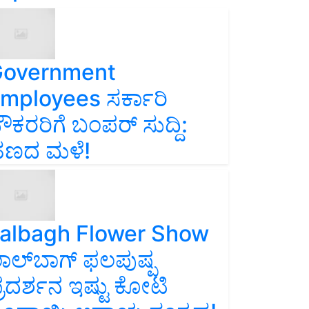
overnment
mployees ಸರ್ಕಾರಿ
ೌಕರರಿಗೆ ಬಂಪರ್‌ ಸುದ್ದಿ:
ಣದ ಮಳೆ!
albagh Flower Show
ಾಲ್‌ಬಾಗ್ ಫಲಪುಷ್ಪ
್ರದರ್ಶನ ಇಷ್ಟು ಕೋಟಿ