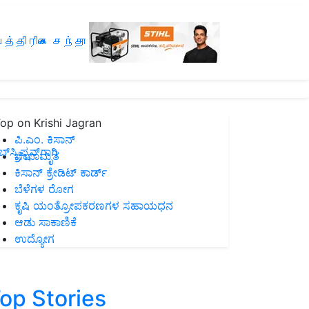
த்திரிகை சந்தா
op on Krishi Jagran
ಪಿ.ಎಂ. ಕಿಸಾನ್
ಸ್ಕ್ರಿಪ್ಷನ್‌ಗಾಗಿ
ಜೀವಾಮೃತ
ಕಿಸಾನ್ ಕ್ರೇಡಿಟ್ ಕಾರ್ಡ್
ಬೆಳೆಗಳ ರೋಗ
ಕೃಷಿ ಯಂತ್ರೋಪಕರಣಗಳ ಸಹಾಯಧನ
ಆಡು ಸಾಕಾಣಿಕೆ
ಉದ್ಯೋಗ
op Stories