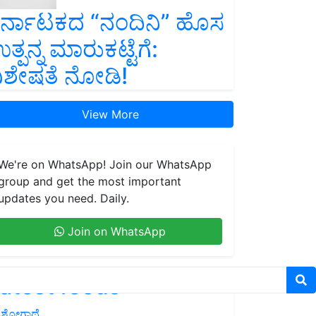
ರ್ನಾಟಕದ “ನಂದಿನಿ” ಹೊಸ
ತ್ಪನ್ನ ಮಾರುಕಟ್ಟೆಗೆ:
ಿಶೇಷತೆ ನೋಡಿ!
View More
We're on WhatsApp! Join our WhatsApp
group and get the most important
updates you need. Daily.
Join on WhatsApp
atest feeds
ಶೋಗಾಥೆ