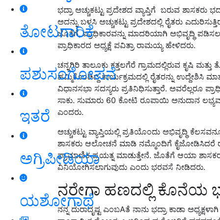
ಭದ್ರಾ ಅಚ್ಚುಕಟ್ಟು ಪ್ರದೇಶದ ವ್ಯಾಪ್ತಿಗೆ ಬರುವ ಶಾಸಕರು ಭದ್ರ
ಅದನ್ನು ಬಳಸಿ ಅಚ್ಚುಕಟ್ಟು ಪ್ರದೇಶದಲ್ಲಿ ರೈತರು ಎದುರಿಸ
ತೋಟಗಾರಿಕೆ
ಜೊತೆಗೆ, ಪ್ರಾಧಿಕಾರವನ್ನು ಮಾದರಿಯಾಗಿ ಅಭಿವೃದ್ಧಿ ಪಡಿಸಲ
ಪ್ರಾಧಿಕಾರದ ಅಧ್ಯಕ್ಷೆ ಪವಿತ್ರಾ ರಾಮಯ್ಯ ಹೇಳಿದರು.
ಚನ್ನಗಿರಿ ತಾಲೂಕು ಕತ್ತಲಗೆರೆ ಗ್ರಾಮದಲ್ಲಿರುವ ಕೃಷಿ ಮತ್ತ
ಪಶುಸಂಗೋಪನೆ
ಹಮ್ಮಿಕೊಂಡಿದ್ದ ಕಾರ್ಯಕ್ರಮದಲ್ಲಿ ರೈತರನ್ನು ಉದ್ದೇಶಿಸಿ 
ವಿಧಾನಸಭಾ ಸದಸ್ಯರು ಪ್ರತಿನಿಧಿಸುತ್ತಾರೆ. ಅವರೆಲ್ಲರೂ ಪ್ರ
ಸಾಕು. ಸುಮಾರು 60 ಕೋಟಿ ರೂಪಾಯಿ ಅನುದಾನ ಲಭ್ಯವಾಗುತ
ಇತರೆ
ಎಂದರು.
ಅಚ್ಚುಕಟ್ಟು ವ್ಯಾಪ್ತಿಯಲ್ಲಿ ಪ್ರತಿಯೊಂದು ಅಭಿವೃದ್ಧಿ ಕೆಲಸವ
ಶಾಸಕರು ಆಲೋಚನೆ ಮಾಡಿ ನಮ್ಮೊಂದಿಗೆ ಕೈಜೋಡಿಸಿದರೆ ರೈತರ
ಅಗ್ರಿಪೀಡಿಯಾ
ಪ್ರಾಮಾಣಿಕ ಪ್ರಯತ್ನ ಮಾಡುತ್ತೇನೆ. ಜೊತೆಗೆ ಆಯಾ ಶಾಸಕರು 
ವಿನಿಯೋಗಿಸಲಾಗುವುದು ಎಂದು ಭರವಸೆ ನೀಡಿದರು.
ನರೇಗಾ ಹಣದಲ್ಲಿ ಕೊನೆಯ ಭಾ
ಯಶೋಗಾಥೆ
ನನ್ನ ದುರಾದೃಷ್ಟ ಎಂಬAತೆ ನಾನು ಭದ್ರಾ ಕಾಡಾ ಅಧ್ಯಕ್