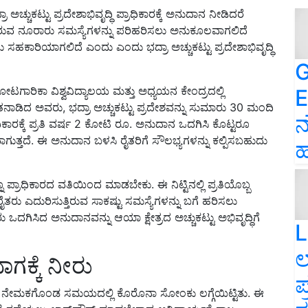
ಾ ಅಚ್ಚುಕಟ್ಟು ಪ್ರದೇಶಾಭಿವೃದ್ಧಿ ಪ್ರಾಧಿಕಾರಕ್ಕೆ ಅನುದಾನ ನೀಡಿದರೆ
ುತ್ತಿರುವ ನೂರಾರು ಸಮಸ್ಯೆಗಳನ್ನು ಪರಿಹರಿಸಲು ಅನುಕೂಲವಾಗಲಿದೆ
ು ಸಹಕಾರಿಯಾಗಲಿದೆ ಎಂದು ಎಂದು ಭದ್ರಾ ಅಚ್ಚುಕಟ್ಟು ಪ್ರದೇಶಾಭಿವೃದ್ಧಿ
G
ು ತೋಟಗಾರಿಕಾ ವಿಶ್ವವಿದ್ಯಾಲಯ ಮತ್ತು ಅಧ್ಯಯನ ಕೇಂದ್ರದಲ್ಲಿ
E
ಮಾತನಾಡಿದ ಅವರು, ಭದ್ರಾ ಅಚ್ಚುಕಟ್ಟು ಪ್ರದೇಶವನ್ನು ಸುಮಾರು 30 ಮಂದಿ
ನ
ಾಧಿಕಾರಕ್ಕೆ ಪ್ರತಿ ವರ್ಷ 2 ಕೋಟಿ ರೂ. ಅನುದಾನ ಒದಗಿಸಿ ಕೊಟ್ಟರೂ
್ತದೆ. ಈ ಅನುದಾನ ಬಳಸಿ ರೈತರಿಗೆ ಸೌಲಭ್ಯಗಳನ್ನು ಕಲ್ಪಿಸಬಹುದು
ಹ
ನ್ನೂ ಪ್ರಾಧಿಕಾರದ ವತಿಯಿಂದ ಮಾಡಬೇಕು. ಈ ನಿಟ್ಟಿನಲ್ಲಿ ಪ್ರತಿಯೊಬ್ಬ
ು ಎದುರಿಸುತ್ತಿರುವ ಸಾಕಷ್ಟು ಸಮಸ್ಯೆಗಳನ್ನು ಬಗೆ ಹರಿಸಲು
ಒದಗಿಸಿದ ಅನುದಾನವನ್ನು ಆಯಾ ಕ್ಷೇತ್ರದ ಅಚ್ಚುಕಟ್ಟು ಅಭಿವೃದ್ಧಿಗೆ
L
ಲ
ಗಕ್ಕೆ ನೀರು
ಪ
ಷಳಾಗಿ ನೇಮಕಗೊಂಡ ಸಮಯದಲ್ಲಿ ಕೊರೊನಾ ಸೋಂಕು ಲಗ್ಗೆಯಿಟ್ಟಿತು. ಈ