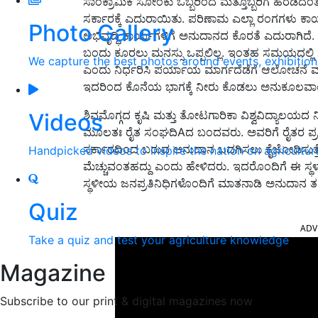
ಸಾಂಕ್ರಾಮಿಕ ಸೋಂಕು ಒಬ್ಬರಿಂದ ಮತ್ತೊಬ್ಬರಿಗೆ ಹರಡದ
ಸರ್ಕಾರಕ್ಕೆ ಎದುರಾಯಿತು. ಪರಿಣಾಮ ಎಲ್ಲಾ ರಂಗಗಳು ಕಾರ್ಯ ಸ
Photo Gallery
ಅಭಿವೃದ್ಧಿ ಕಾರ್ಯಗಳಿಗೆ ಅನುದಾನದ ಕೊರತೆ ಎದುರಾಗಿದ
ಬಂದು ಕೂರಲು ಮನಸ್ಸು ಒಪ್ಪಲಿಲ್ಲ. ಇಂತಹ ಸಮಯದಲ್ಲಿ ಸ
We capture the best photos around events, exhibitio
ಎಂದು ನಿರ್ಧರಿಸಿ ಪರ್ಯಾಯ ಮಾರ್ಗದೆಡೆಗೆ ಆಲೋಚನೆ
ಇದರಿಂದ ಕೊನೆಯ ಭಾಗಕ್ಕೆ ನೀರು ಕೊಡಲು ಅನುಕೂಲವಾ
ಶಿವಮೊಗ್ಗದ ಕೃಷಿ ಮತ್ತು ತೋಟಗಾರಿಕಾ ವಿಶ್ವವಿದ್ಯಾಲಯದ
Videos
ಮೂಲತಃ ರೈತ ಸಂಘದಿAದ ಬಂದವರು. ಅವರಿಗೆ ರೈತರ ಪ್ರತಿಯ
ಸರ್ಕಾರದಿಂದ ಬರುವ ಅನುದಾನ ಒದಗಿಸಲು ಕೈಜೋಡಿಸುತ್ತೇವೆ
Handpicked videos to inspire the nation on agricultur
ಮೆಚ್ಚುವಂತಹದ್ದು ಎಂದು ಹೇಳಿದರು. ಇದರೊಂದಿಗೆ ಈ ಸ್ಥಳ
ಸ್ಥಳೀಯ ಜನಪ್ರತಿನಿಧಿಗಳೊಂದಿಗೆ ಮಾತನಾಡಿ ಅನುದಾನ ತರಲ
Quiz
ADV
Take a quiz and test your agriculture knowledge
Magazine
Subscribe to our print & digital magazines now