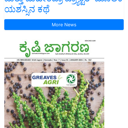
ಯಶಸ್ಸಿನ ಕಥೆ
More News