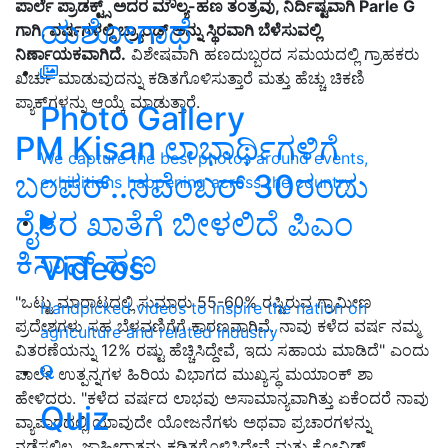
ಪಾರ್ಲೆ ಪ್ರಾಡಕ್ಟ್ಸ್ ಅದರ ಮೌಲ್ಯ-ಹಣ ತಂತ್ರವು, ನಿರ್ದಿಷ್ಟವಾಗಿ Parle G
ಯಶೋಗಾಥೆ
ಗಾಗಿ, ವರ್ಷಗಳಲ್ಲಿ ಬ್ರ್ಯಾಂಡ್ ಅನ್ನು ಸ್ಥಿರವಾಗಿ ಬೆಳೆಸುವಲ್ಲಿ
ನಿರ್ಣಾಯಕವಾಗಿದೆ.
ವಿಶೇಷವಾಗಿ ಹಣದುಬ್ಬರದ ಸಮಯದಲ್ಲಿ ಗ್ರಾಹಕರು
ಖರ್ಚು ಮಾಡುವುದನ್ನು ಕಡಿತಗೊಳಿಸುತ್ತಾರೆ ಮತ್ತು ಹೆಚ್ಚು ಚಿಕಣಿ
ಪ್ಯಾಕ್‌ಗಳನ್ನು ಆಯ್ಕೆ ಮಾಡುತ್ತಾರೆ.
Photo Gallery
PM Kisan ಲಾಭಾರ್ಥಿಗಳಿಗೆ
We capture the best photos around events,
ಬಂಪರ್‌..ನವೆಂಬರ್‌ 30ರಂದು
exhibitions happening across the country
ರೈತರ ಖಾತೆಗೆ ಬೀಳಲಿದೆ ಪಿಎಂ
ಕಿಸಾನ್‌ ಹಣ
Videos
"ಒಟ್ಟು ಮಾರಾಟದಲ್ಲಿ ಸುಮಾರು 55-60% ರಷ್ಟಿರುವ ಗ್ರಾಮೀಣ
Handpicked videos to inspire the nation on
ಪ್ರದೇಶಗಳು ಸಹ ಬೆಳವಣಿಗೆಗೆ ಕಾರಣವಾಗಿವೆ. ನಾವು ಕಳೆದ ವರ್ಷ ನಮ್ಮ
agriculture and related industry
ವಿತರಣೆಯನ್ನು 12% ರಷ್ಟು ಹೆಚ್ಚಿಸಿದ್ದೇವೆ, ಇದು ಸಹಾಯ ಮಾಡಿದೆ" ಎಂದು
ಪಾರ್ಲೆ ಉತ್ಪನ್ನಗಳ ಹಿರಿಯ ವಿಭಾಗದ ಮುಖ್ಯಸ್ಥ ಮಯಾಂಕ್ ಶಾ
ಹೇಳಿದರು. "ಕಳೆದ ವರ್ಷದ ಲಾಭವು ಅಸಾಮಾನ್ಯವಾಗಿತ್ತು ಏಕೆಂದರೆ ನಾವು
Quiz
ವ್ಯಾಪಾರದಲ್ಲಿ ಯಾವುದೇ ಯೋಜನೆಗಳು ಅಥವಾ ಪ್ರಚಾರಗಳನ್ನು
ನಡೆಸಲಿಲ್ಲ, ಜಾಹೀರಾತನ್ನು ಕಡಿತಗೊಳಿಸಿದ್ದೇವೆ ಮತ್ತು ಕೋವಿಡ್