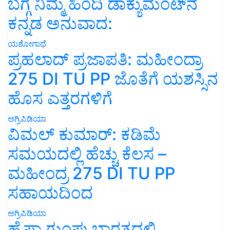
ಬಗ್ಗೆ ನಿಮ್ಮ ಹಿಂದಿ ಡಾಕ್ಯುಮೆಂಟ್‌ನ
ಕನ್ನಡ ಅನುವಾದ:
ಯಶೋಗಾಥೆ
ಪ್ರಹಲಾದ್ ಪ್ರಜಾಪತಿ: ಮಹೀಂದ್ರಾ
275 DI TU PP ಜೊತೆಗೆ ಯಶಸ್ಸಿನ
ಹೊಸ ಎತ್ತರಗಳಿಗೆ
ಅಗ್ರಿಪಿಡಿಯಾ
ವಿಮಲ್ ಕುಮಾರ್: ಕಡಿಮೆ
ಸಮಯದಲ್ಲಿ ಹೆಚ್ಚು ಕೆಲಸ –
ಮಹೀಂದ್ರ 275 DI TU PP
ಸಹಾಯದಿಂದ
ಅಗ್ರಿಪಿಡಿಯಾ
ಹೈಫಾ ಗುಂಪು ಭಾರತದಲ್ಲಿ