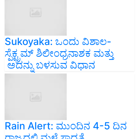
Sukoyaka: ಒಂದು ವಿಶಾಲ-
ಸ್ಪೆಕ್ಟ್ರಮ್ ಶಿಲೀಂಧ್ರನಾಶಕ ಮತ್ತು
ಅದನ್ನು ಬಳಸುವ ವಿಧಾನ
Rain Alert: ಮುಂದಿನ 4-5 ದಿನ
ರಾಜ್ಯದಲ್ಲಿ ಮಳೆ ಸಾಧ್ಯತೆ