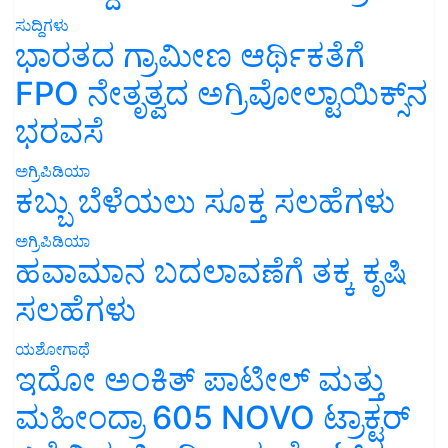
ಸುದ್ದಿಗಳು
ಭಾರತದ ಗ್ರಾಮೀಣ ಆರ್ಥಿಕತೆಗೆ
FPO ನೇತೃತ್ವದ ಅಗ್ರಿವೋಲ್ಟಾಯಿಕ್ಸ್‌ನ
ಭರವಸೆ
ಅಗ್ರಿಪಿಡಿಯಾ
ಕಬ್ಬು ಬೆಳೆಯಲು ಸೂಕ್ತ ಸಲಹೆಗಳು
ಅಗ್ರಿಪಿಡಿಯಾ
ಹವಾಮಾನ ಬದಲಾವಣೆಗೆ ತಕ್ಕ ಕೃಷಿ
ಸಲಹೆಗಳು
ಯಶೋಗಾಥೆ
ಇದೋ ಅಂಕಿತ್ ಪಾಟೀಲ್ ಮತ್ತು
ಮಹೀಂದ್ರಾ 605 NOVO ಟ್ರಾಕ್ಟರ್