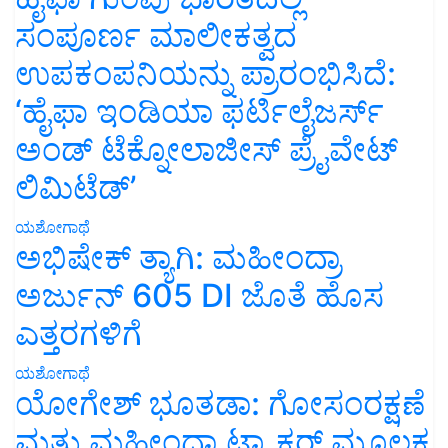
ಸಂಪೂರ್ಣ ಮಾಲೀಕತ್ವದ
ಉಪಕಂಪನಿಯನ್ನು ಪ್ರಾರಂಭಿಸಿದೆ:
‘ಹೈಫಾ ಇಂಡಿಯಾ ಫರ್ಟಿಲೈಜರ್ಸ್
ಅಂಡ್ ಟೆಕ್ನೋಲಾಜೀಸ್ ಪ್ರೈವೇಟ್
ಲಿಮಿಟೆಡ್’
ಯಶೋಗಾಥೆ
ಅಭಿಷೇಕ್ ತ್ಯಾಗಿ: ಮಹೀಂದ್ರಾ
ಅರ್ಜುನ್ 605 DI ಜೊತೆ ಹೊಸ
ಎತ್ತರಗಳಿಗೆ
ಯಶೋಗಾಥೆ
ಯೋಗೇಶ್ ಭೂತಡಾ: ಗೋಸಂರಕ್ಷಣೆ
ಮತ್ತು ಮಹೀಂದ್ರಾ ಟ್ರ್ಯಾಕ್ಟರ್ ಮೂಲಕ