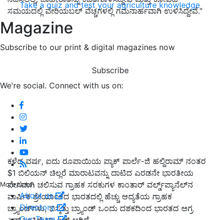
Take a quiz and test your agriculture knowledge
ಸಮಯದಲ್ಲಿ ವೇರಿಯಬಲ್ ವೆಚ್ಚಗಳಲ್ಲಿ ಗಮನಾರ್ಹವಾಗಿ ಉಳಿಸಿದ್ದೇವೆ."
Magazine
Subscribe to our print & digital magazines now
Subscribe
We're social. Connect with us on:
ಕಳೆದ ವರ್ಷ, ಐದು ರೂಪಾಯಿಯ ಪ್ಯಾಕ್ ಪಾರ್ಲೆ-ಜಿ ಹಲ್ದಿರಾಮ್ ನಂತರ
$1 ಬಿಲಿಯನ್ ಚಿಲ್ಲರೆ ಮಾರಾಟವನ್ನು ದಾಟಿದ ಎರಡನೇ ಭಾರತೀಯ
ವೇಗವಾಗಿ ಚಲಿಸುವ ಗ್ರಾಹಕ ಸರಕುಗಳ ಕಾಂತಾರ್ ವರ್ಲ್ಡ್‌ಪ್ಯಾನೆಲ್‌ನ
More Links
About us
ವಾರ್ಷಿಕ ಶ್ರೇಯಾಂಕದ ಭಾರತದಲ್ಲಿ ಹೆಚ್ಚು ಆದ್ಯತೆಯ ಗ್ರಾಹಕ
Directory
ಬ್ರ್ಯಾಂಡ್‌ಗಳು, ಬಿಸ್ಕತ್ತು ಬ್ರ್ಯಾಂಡ್ ಒಂದು ದಶಕದಿಂದ ಭಾರತದ ಅಗ್ರ
Our Team