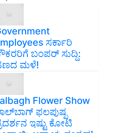
overnment
mployees ಸರ್ಕಾರಿ
ೌಕರರಿಗೆ ಬಂಪರ್‌ ಸುದ್ದಿ:
ಣದ ಮಳೆ!
albagh Flower Show
ಾಲ್‌ಬಾಗ್ ಫಲಪುಷ್ಪ
್ರದರ್ಶನ ಇಷ್ಟು ಕೋಟಿ