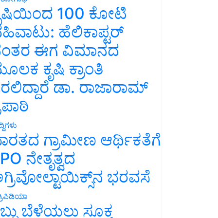
ೃಷಿಯಿಂದ 100 ಕೋಟಿ
ಹಿವಾಟು: ಹೆಲಿಕಾಪ್ಟರ್
ಂತರ ಈಗ ವಿಮಾನದ
ೂಲಕ ಕೃಷಿ ಕ್ರಾಂತಿ
ರಲಿದ್ದಾರೆ ಡಾ. ರಾಜಾರಾಮ್
್ರಿಪಾಠಿ
್ದಿಗಳು
ಾರತದ ಗ್ರಾಮೀಣ ಆರ್ಥಿಕತೆಗೆ
PO ನೇತೃತ್ವದ
ಗ್ರಿವೋಲ್ಟಾಯಿಕ್ಸ್‌ನ ಭರವಸೆ
್ರಿಪಿಡಿಯಾ
ಬ್ಬು ಬೆಳೆಯಲು ಸೂಕ್ತ