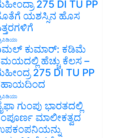
ಹೀಂದ್ರಾ 275 DI TU PP
ೊತೆಗೆ ಯಶಸ್ಸಿನ ಹೊಸ
ತ್ತರಗಳಿಗೆ
್ರಿಪಿಡಿಯಾ
ಿಮಲ್ ಕುಮಾರ್: ಕಡಿಮೆ
ಮಯದಲ್ಲಿ ಹೆಚ್ಚು ಕೆಲಸ –
ಹೀಂದ್ರ 275 DI TU PP
ಸಹಾಯದಿಂದ
್ರಿಪಿಡಿಯಾ
ೈಫಾ ಗುಂಪು ಭಾರತದಲ್ಲಿ
ಂಪೂರ್ಣ ಮಾಲೀಕತ್ವದ
ಪಕಂಪನಿಯನ್ನು