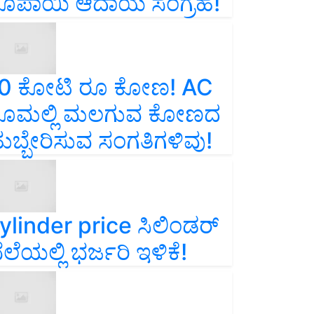
ೂಪಾಯಿ ಆದಾಯ ಸಂಗ್ರಹ!
0 ಕೋಟಿ ರೂ ಕೋಣ! AC
ೂಮಲ್ಲಿ ಮಲಗುವ ಕೋಣದ
ುಬ್ಬೇರಿಸುವ ಸಂಗತಿಗಳಿವು!
ylinder price ಸಿಲಿಂಡರ್‌
ೆಲೆಯಲ್ಲಿ ಭರ್ಜರಿ ಇಳಿಕೆ!