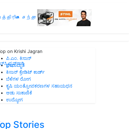
த்திரிகை சந்தா
op on Krishi Jagran
ಪಿ.ಎಂ. ಕಿಸಾನ್
ಸ್ಕ್ರಿಪ್ಷನ್‌ಗಾಗಿ
ಜೀವಾಮೃತ
ಕಿಸಾನ್ ಕ್ರೇಡಿಟ್ ಕಾರ್ಡ್
ಬೆಳೆಗಳ ರೋಗ
ಕೃಷಿ ಯಂತ್ರೋಪಕರಣಗಳ ಸಹಾಯಧನ
ಆಡು ಸಾಕಾಣಿಕೆ
ಉದ್ಯೋಗ
op Stories