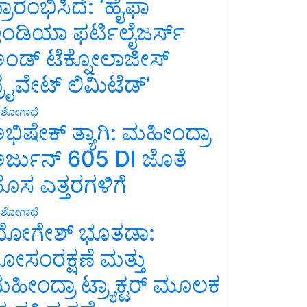
್ರಾರಂಭಿಸಿದೆ: ‘ಹೈಫಾ
ಂಡಿಯಾ ಫರ್ಟಿಲೈಜರ್ಸ್
ಂಡ್ ಟೆಕ್ನೋಲಾಜೀಸ್
್ರೈವೇಟ್ ಲಿಮಿಟೆಡ್’
ಶೋಗಾಥೆ
ಭಿಷೇಕ್ ತ್ಯಾಗಿ: ಮಹೀಂದ್ರಾ
ರ್ಜುನ್ 605 DI ಜೊತೆ
ೊಸ ಎತ್ತರಗಳಿಗೆ
ಶೋಗಾಥೆ
ೋಗೇಶ್ ಭೂತಡಾ:
ೋಸಂರಕ್ಷಣೆ ಮತ್ತು
ಹೀಂದ್ರಾ ಟ್ರ್ಯಾಕ್ಟರ್ ಮೂಲಕ