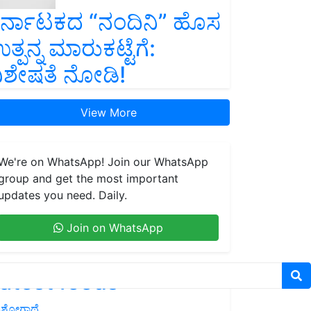
ರ್ನಾಟಕದ “ನಂದಿನಿ” ಹೊಸ
ತ್ಪನ್ನ ಮಾರುಕಟ್ಟೆಗೆ:
ಿಶೇಷತೆ ನೋಡಿ!
View More
We're on WhatsApp! Join our WhatsApp
group and get the most important
updates you need. Daily.
Join on WhatsApp
atest feeds
ಶೋಗಾಥೆ