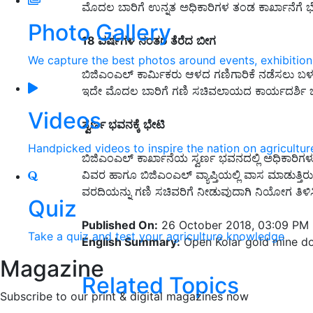
ಮೊದಲ ಬಾರಿಗೆ ಉನ್ನತ ಅಧಿಕಾರಿಗಳ ತಂಡ ಕಾರ್ಖಾನೆಗೆ 
Photo Gallery
18
ವರ್ಷಗಳ
ನಂತರ
ತೆರೆದ
ಬೀಗ
We capture the best photos around events, exhibitio
ಬಿಜಿಎಂಎಲ್‌ ಕಾರ್ಮಿಕರು ಆಳದ ಗಣಿಗಾರಿಕೆ ನಡೆಸಲು ಬಳಸುತ್
ಇದೇ ಮೊದಲ ಬಾರಿಗೆ ಗಣಿ ಸಚಿವಲಾಯದ ಕಾರ್ಯದರ್ಶಿ ಭೇಟಿ ನ
Videos
ಸ್ವರ್ಣ
ಭವನಕ್ಕೆ
ಭೇಟಿ
Handpicked videos to inspire the nation on agricultur
ಬಿಜಿಎಂಎಲ್‌ ಕಾರ್ಖಾನೆಯ ಸ್ವರ್ಣ ಭವನದಲ್ಲಿ ಅಧಿಕಾರಿಗಳು 
ವಿವರ ಹಾಗೂ ಬಿಜಿಎಂಎಲ್‌ ವ್ಯಾಪ್ತಿಯಲ್ಲಿ ವಾಸ ಮಾಡುತ್ತಿರು
ವರದಿಯನ್ನು ಗಣಿ ಸಚಿವರಿಗೆ ನೀಡುವುದಾಗಿ ನಿಯೋಗ ತಿಳಿಸ
Quiz
Published On:
26 October 2018, 03:09 PM
Take a quiz and test your agriculture knowledge
English Summary:
Open Kolar gold mine do
Magazine
Related Topics
Subscribe to our print & digital magazines now