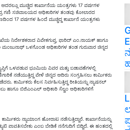
. ಅದರಲ್ಲೂ ಮುಚ್ಚಿದ ಕಾರ್ಖಾನೆಯ ಯಂತ್ರಗಳು 17 ವರ್ಷಗಳ
 ಕೇಂದ್ರ ಗಣಿ ಸಚಿವಾಲಯದ ಅಧಿಕಾರಿಗಳ ತಂಡವು ಕೋಲಾರದ
ರಣದಿಂದ 17 ವರ್ಷಗಳ ಹಿಂದೆ ಮುಚ್ಚಿದ್ದ ಕಾರ್ಖಾನೆ ಯಂತ್ರಗಳು
G
E
ೆಯ ನಿರ್ದೇಶಕರಾದ ವಿವೇಕಗುಪ್ತ, ಫಾರಿದ್‌ ಎಂ.ನಾಯಕ್‌ ಹಾಗೂ
ಾರಿ ಮಂಜುನಾಥ್‌ ಒಳಗೊಂಡ ಅಧಿಕಾರಿಗಳ ತಂಡ ಗುರುವಾರ ಚಿನ್ನದ
ನ
ಹ
ಪ್ತಿಗೆ ಒಳಪಡುವ ಭೂಮಿಯ ವಿವರ ಮತ್ತು ಬಡಾವಣೆಗಳಲ್ಲಿ
ಾರಿಕೆ ನಡೆಯುತ್ತಿದ್ದ ವೇಳೆ ಚಿನ್ನದ ಅದಿರು ಸಂಗ್ರಹಿಸಲು ಕಾರ್ಮಿಕರು
ರು. ಕಾರ್ಮಿಕರು ಕೆಲಸ ನಿರ್ವಹಿಸುತ್ತಿದ್ದ ರೀತಿಯನ್ನು ನ್ಯಾಷನಲ್‌
್‌ಬಾಬು ಹಾಗೂ ಬಿಜಿಎಂಎಲ್‌ ಅಧಿಕಾರಿ ಸೆಲ್ವಂ ಅಧಿಕಾರಿಗಳಿಗೆ
L
ಲ
ಪ
ಾರ್ಮಿಕರು ನ್ಯಾಯಾಂಗ ಹೋರಾಟ ನಡೆಸುತ್ತಿದ್ದಾರೆ. ಕಾರ್ಖಾನೆಯನ್ನು
್ಯುಟಿ ಪಾವತಿಸಬೇಕು ಎಂಬ ಬೇಡಿಕೆ ನನೆಗುದಿಗೆ ಬಿದ್ದಿದೆ. ಈ ಹಂತದಲ್ಲಿ