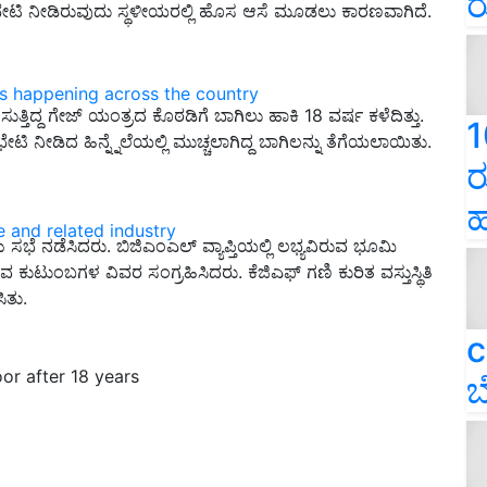
ರ
ಭೇಟಿ ನೀಡಿರುವುದು ಸ್ಥಳೀಯರಲ್ಲಿ ಹೊಸ ಆಸೆ ಮೂಡಲು ಕಾರಣವಾಗಿದೆ.
ns happening across the country
ತಿದ್ದ ಗೇಜ್‌ ಯಂತ್ರದ ಕೊಠಡಿಗೆ ಬಾಗಿಲು ಹಾಕಿ 18 ವರ್ಷ ಕಳೆದಿತ್ತು.
1
ೀಡಿದ ಹಿನ್ನ್ನೆಲೆಯಲ್ಲಿ ಮುಚ್ಚಲಾಗಿದ್ದ ಬಾಗಿಲನ್ನು ತೆಗೆಯಲಾಯಿತು.
ರ
ಹ
e and related industry
ಸಭೆ ನಡೆಸಿದರು. ಬಿಜಿಎಂಎಲ್‌ ವ್ಯಾಪ್ತಿಯಲ್ಲಿ ಲಭ್ಯವಿರುವ ಭೂಮಿ
ವ ಕುಟುಂಬಗಳ ವಿವರ ಸಂಗ್ರಹಿಸಿದರು. ಕೆಜಿಎಫ್‌ ಗಣಿ ಕುರಿತ ವಸ್ತುಸ್ಥಿತಿ
ಿತು.
c
or after 18 years
ಬ