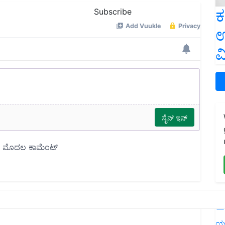
ಕ
Subscribe
ಉ
ವ
L
ಯ