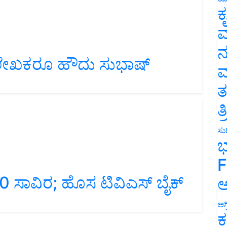
ಕ
ವ
ನ
ಗೂ ಲೇಖಕರೂ ಹೌದು ಸುಭಾಷ್
ಮ
ು
ತ
ತ
ಸುದ
ಭ
F
0 ಸಾವಿರ; ಹೊಸ ಟಿವಿಎಸ್ ಬೈಕ್
ಅ
ಅಗ
ಕ