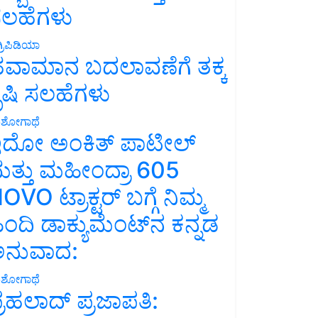
ಲಹೆಗಳು
್ರಿಪಿಡಿಯಾ
ವಾಮಾನ ಬದಲಾವಣೆಗೆ ತಕ್ಕ
ೃಷಿ ಸಲಹೆಗಳು
ಶೋಗಾಥೆ
ದೋ ಅಂಕಿತ್ ಪಾಟೀಲ್
ತ್ತು ಮಹೀಂದ್ರಾ 605
OVO ಟ್ರಾಕ್ಟರ್ ಬಗ್ಗೆ ನಿಮ್ಮ
ಿಂದಿ ಡಾಕ್ಯುಮೆಂಟ್‌ನ ಕನ್ನಡ
ನುವಾದ:
ಶೋಗಾಥೆ
್ರಹಲಾದ್ ಪ್ರಜಾಪತಿ: