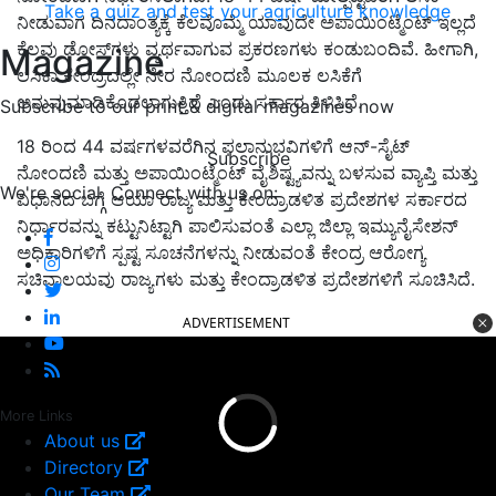
Take a quiz and test your agriculture knowledge
ನೀಡುವಾಗ ದಿನದಾಂತ್ಯಕ್ಕೆ ಕೆಲವೊಮ್ಮೆ ಯಾವುದೇ ಅಪಾಯಿಂಟ್ಮೆಂಟ್‌ ಇಲ್ಲದೆ
ಕೆಲವು ಡೋಸ್‌ಗಳು ವ್ಯರ್ಥವಾಗುವ ಪ್ರಕರಣಗಳು ಕಂಡುಬಂದಿವೆ. ಹೀಗಾಗಿ,
Magazine
ಲಸಿಕಾ ಕೇಂದ್ರದಲ್ಲೇ ನೇರ ನೋಂದಣಿ ಮೂಲಕ ಲಸಿಕೆಗೆ
ಅನುವುಮಾಡಿಕೊಡಲಾಗುತ್ತಿದೆ ಎಂದು ಸರ್ಕಾರ ತಿಳಿಸಿದೆ.
Subscribe to our print & digital magazines now
18 ರಿಂದ 44 ವರ್ಷಗಳವರೆಗಿನ ಫಲಾನುಭವಿಗಳಿಗೆ ಆನ್-ಸೈಟ್
Subscribe
ನೋಂದಣಿ ಮತ್ತು ಅಪಾಯಿಂಟ್ಮೆಂಟ್ ವೈಶಿಷ್ಟ್ಯವನ್ನು ಬಳಸುವ ವ್ಯಾಪ್ತಿ ಮತ್ತು
We're social. Connect with us on:
ವಿಧಾನದ ಬಗ್ಗೆ ಆಯಾ ರಾಜ್ಯ ಮತ್ತು ಕೇಂದ್ರಾಡಳಿತ ಪ್ರದೇಶಗಳ ಸರ್ಕಾರದ
ನಿರ್ಧಾರವನ್ನು ಕಟ್ಟುನಿಟ್ಟಾಗಿ ಪಾಲಿಸುವಂತೆ ಎಲ್ಲಾ ಜಿಲ್ಲಾ ಇಮ್ಯುನೈಸೇಶನ್
ಅಧಿಕಾರಿಗಳಿಗೆ ಸ್ಪಷ್ಟ ಸೂಚನೆಗಳನ್ನು ನೀಡುವಂತೆ ಕೇಂದ್ರ ಆರೋಗ್ಯ
ಸಚಿವಾಲಯವು ರಾಜ್ಯಗಳು ಮತ್ತು ಕೇಂದ್ರಾಡಳಿತ ಪ್ರದೇಶಗಳಿಗೆ ಸೂಚಿಸಿದೆ.
ADVERTISEMENT
More Links
About us
Directory
Our Team