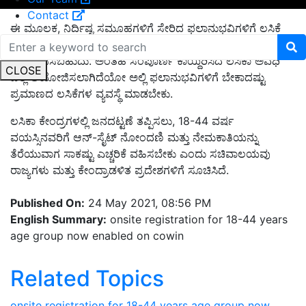
Contact
ಈ ಮೂಲಕ, ನಿರ್ದಿಷ್ಟ ಸಮೂಹಗಳಿಗೆ ಸೇರಿದ ಫಲಾನುಭವಿಗಳಿಗೆ ಲಸಿಕೆ
ಒದಗಿಸಲು ಸಂಪೂರ್ಣ ಕಾಯ್ದಿರಿಸಿದ ಅವಧಿಗಳನ್ನು ಸಹ
ಆಯೋಜಿಸಬಹುದು. ಅಂತಹ ಸಂಪೂರ್ಣ ಕಾಯ್ದಿರಿಸಿದ ಲಸಿಕಾ ಅವಧಿ
CLOSE
ಎಲ್ಲಿ ಆಯೋಜಿಸಲಾಗಿದೆಯೋ ಅಲ್ಲಿ ಫಲಾನುಭವಿಗಳಿಗೆ ಬೇಕಾದಷ್ಟು
ಪ್ರಮಾಣದ ಲಸಿಕೆಗಳ ವ್ಯವಸ್ಥೆ ಮಾಡಬೇಕು.
ಲಸಿಕಾ ಕೇಂದ್ರಗಳಲ್ಲಿ ಜನದಟ್ಟಣೆ ತಪ್ಪಿಸಲು, 18-44 ವರ್ಷ
ವಯಸ್ಸಿನವರಿಗೆ ಆನ್-ಸೈಟ್ ನೋಂದಣಿ ಮತ್ತು ನೇಮಕಾತಿಯನ್ನು
ತೆರೆಯುವಾಗ ಸಾಕಷ್ಟು ಎಚ್ಚರಿಕೆ ವಹಿಸಬೇಕು ಎಂದು ಸಚಿವಾಲಯವು
ರಾಜ್ಯಗಳು ಮತ್ತು ಕೇಂದ್ರಾಡಳಿತ ಪ್ರದೇಶಗಳಿಗೆ ಸೂಚಿಸಿದೆ.
Published On:
24 May 2021, 08:56 PM
English Summary:
onsite registration for 18-44 years
age group now enabled on cowin
Related Topics
onsite registration for 18-44 years age group now