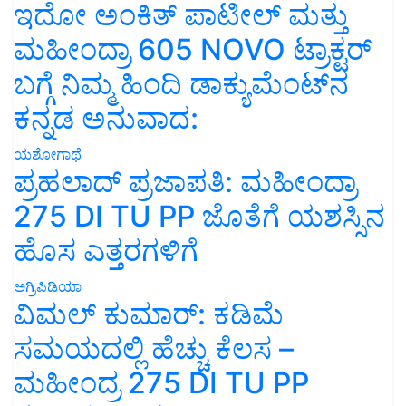
ಇದೋ ಅಂಕಿತ್ ಪಾಟೀಲ್ ಮತ್ತು
ಮಹೀಂದ್ರಾ 605 NOVO ಟ್ರಾಕ್ಟರ್
ಬಗ್ಗೆ ನಿಮ್ಮ ಹಿಂದಿ ಡಾಕ್ಯುಮೆಂಟ್‌ನ
ಕನ್ನಡ ಅನುವಾದ:
ಯಶೋಗಾಥೆ
ಪ್ರಹಲಾದ್ ಪ್ರಜಾಪತಿ: ಮಹೀಂದ್ರಾ
275 DI TU PP ಜೊತೆಗೆ ಯಶಸ್ಸಿನ
ಹೊಸ ಎತ್ತರಗಳಿಗೆ
ಅಗ್ರಿಪಿಡಿಯಾ
ವಿಮಲ್ ಕುಮಾರ್: ಕಡಿಮೆ
ಸಮಯದಲ್ಲಿ ಹೆಚ್ಚು ಕೆಲಸ –
ಮಹೀಂದ್ರ 275 DI TU PP