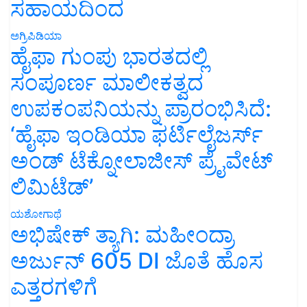
ಸಹಾಯದಿಂದ
ಅಗ್ರಿಪಿಡಿಯಾ
ಹೈಫಾ ಗುಂಪು ಭಾರತದಲ್ಲಿ
ಸಂಪೂರ್ಣ ಮಾಲೀಕತ್ವದ
ಉಪಕಂಪನಿಯನ್ನು ಪ್ರಾರಂಭಿಸಿದೆ:
‘ಹೈಫಾ ಇಂಡಿಯಾ ಫರ್ಟಿಲೈಜರ್ಸ್
ಅಂಡ್ ಟೆಕ್ನೋಲಾಜೀಸ್ ಪ್ರೈವೇಟ್
ಲಿಮಿಟೆಡ್’
ಯಶೋಗಾಥೆ
ಅಭಿಷೇಕ್ ತ್ಯಾಗಿ: ಮಹೀಂದ್ರಾ
ಅರ್ಜುನ್ 605 DI ಜೊತೆ ಹೊಸ
ಎತ್ತರಗಳಿಗೆ