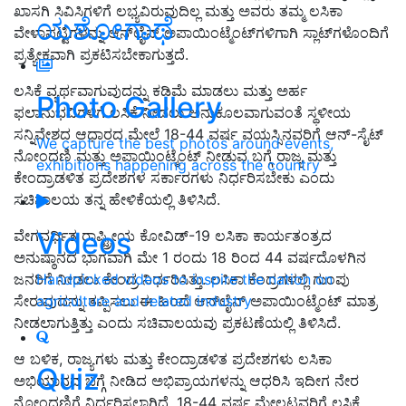
ಖಾಸಗಿ ಸಿವಿಸಿಗಳಿಗೆ ಲಭ್ಯವಿರುವುದಿಲ್ಲ ಮತ್ತು ಅವರು ತಮ್ಮ ಲಸಿಕಾ
ಯಶೋಗಾಥೆ
ವೇಳಾಪಟ್ಟಿಗಳನ್ನು ಆನ್‌ಲೈನ್ ಅಪಾಯಿಂಟ್ಮೆಂಟ್‌ಗಳಿಗಾಗಿ ಸ್ಲಾಟ್‌ಗಳೊಂದಿಗೆ
ಪ್ರತ್ಯೇಕವಾಗಿ ಪ್ರಕಟಿಸಬೇಕಾಗುತ್ತದೆ.
ಲಸಿಕೆ ವ್ಯರ್ಥವಾಗುವುದನ್ನು ಕಡಿಮೆ ಮಾಡಲು ಮತ್ತು ಅರ್ಹ
Photo Gallery
ಫಲಾನುಭವಿಗಳಿಗೆ ಲಸಿಕೆ ನೀಡಲು ಅನುಕೂಲವಾಗುವಂತೆ ಸ್ಥಳೀಯ
ಸನ್ನಿವೇಶದ ಆಧಾರದ ಮೇಲೆ 18-44 ವರ್ಷ ವಯಸ್ಸಿನವರಿಗೆ ಆನ್-ಸೈಟ್
We capture the best photos around events,
ನೋಂದಣಿ ಮತ್ತು ಅಪಾಯಿಂಟ್ಮೆಂಟ್ ನೀಡುವ ಬಗ್ಗೆ ರಾಜ್ಯ ಮತ್ತು
exhibitions happening across the country
ಕೇಂದ್ರಾಡಳಿತ ಪ್ರದೇಶಗಳ ಸರ್ಕಾರಗಳು ನಿರ್ಧರಿಸಬೇಕು ಎಂದು
ಸಚಿವಾಲಯ ತನ್ನ ಹೇಳಿಕೆಯಲ್ಲಿ ತಿಳಿಸಿದೆ.
Videos
ವೇಗವರ್ಧಿತ ರಾಷ್ಟ್ರೀಯ ಕೋವಿಡ್-19 ಲಸಿಕಾ ಕಾರ್ಯತಂತ್ರದ
ಅನುಷ್ಠಾನದ ಭಾಗವಾಗಿ ಮೇ 1 ರಂದು 18 ರಿಂದ 44 ವರ್ಷದೊಳಗಿನ
ಜನರಿಗೆ ನೀಡಲು ಕೇಂದ್ರ ನಿರ್ಧರಿಸಿತ್ತು. ಲಸಿಕಾ ಕೆಂದ್ರಗಳಲ್ಲಿ ಗುಂಪು
Handpicked videos to inspire the nation on
ಸೇರುವುದನ್ನು ತಪ್ಪಿಸಲು ಈ ಹಿಂದೆ ಆನ್‌ಲೈನ್‌ ಅಪಾಯಿಂಟ್ಮೆಂಟ್ ಮಾತ್ರ
agriculture and related industry
ನೀಡಲಾಗುತ್ತಿತ್ತು ಎಂದು ಸಚಿವಾಲಯವು ಪ್ರಕಟಣೆಯಲ್ಲಿ ತಿಳಿಸಿದೆ.
ಆ ಬಳಿಕ, ರಾಜ್ಯಗಳು ಮತ್ತು ಕೇಂದ್ರಾಡಳಿತ ಪ್ರದೇಶಗಳು ಲಸಿಕಾ
Quiz
ಅಭಿಯಾನದ ಬಗ್ಗೆ ನೀಡಿದ ಅಭಿಪ್ರಾಯಗಳನ್ನು ಆಧರಿಸಿ ಇದೀಗ ನೇರ
ನೋಂದಣಿಗೆ ನಿರ್ಧರಿಸಲಾಗಿದೆ. 18-44 ವರ್ಷ ಮೇಲ್ಪಟ್ಟವರಿಗೆ ಲಸಿಕೆ