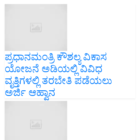
ಪ್ರಧಾನಮಂತ್ರಿ ಕೌಶಲ್ಯ ವಿಕಾಸ
ಯೋಜನೆ ಅಡಿಯಲ್ಲಿ ವಿವಿಧ
ವೃತ್ತಿಗಳಲ್ಲಿ ತರಬೇತಿ ಪಡೆಯಲು
ಅರ್ಜಿ ಆಹ್ವಾನ