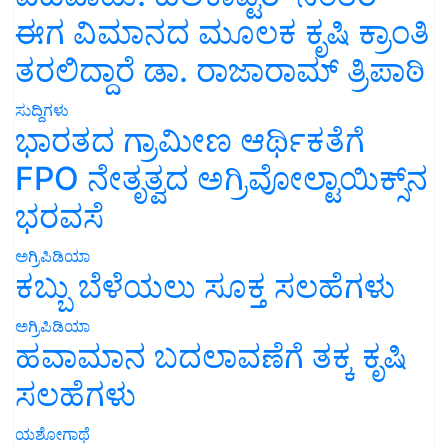
ಈಗ ವಿಮಾನದ ಮೂಲಕ ಕೃಷಿ ಕ್ರಾಂತಿ
ತರಲಿದ್ದಾರೆ ಡಾ. ರಾಜಾರಾಮ್ ತ್ರಿಪಾಠಿ
ಸುದ್ದಿಗಳು
ಭಾರತದ ಗ್ರಾಮೀಣ ಆರ್ಥಿಕತೆಗೆ
FPO ನೇತೃತ್ವದ ಅಗ್ರಿವೋಲ್ಟಾಯಿಕ್ಸ್‌ನ
ಭರವಸೆ
ಅಗ್ರಿಪಿಡಿಯಾ
ಕಬ್ಬು ಬೆಳೆಯಲು ಸೂಕ್ತ ಸಲಹೆಗಳು
ಅಗ್ರಿಪಿಡಿಯಾ
ಹವಾಮಾನ ಬದಲಾವಣೆಗೆ ತಕ್ಕ ಕೃಷಿ
ಸಲಹೆಗಳು
ಯಶೋಗಾಥೆ