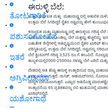
ಈರುಳ್ಳಿ ಬೆಲೆ:
ತೋಟಗಾರಿಕೆ
ಉತ್ತರ ಕರ್ನಾಟಕ ಮತ್ತು ಮಹಾರಾಷ್ಟ್ರದಲ್ಲಿ ಅಕಾಲಿಕ ಮಳೆಯ
ಉತ್ತಮ ಬೆಲೆ ಸಿಗದಿದ್ದರೆ ರೈತರ ನಷ್ಟವನ್ನು ಹೇಗೆ ತುಂಬುವು
ಕರ್ನಾಟಕ ಮತ್ತು ಮಹಾರಾಷ್ಟ್ರದಲ್ಲಿ ಈರುಳ್ಳಿಯ ಗರಿಷ್ಠ ಬೆಲ
ಪಶುಸಂಗೋಪನೆ
ಇದರಿಂದ ಸಂತಸಗೊಂಡಿಲ್ಲ. ಬೆಲೆ ಮತ್ತಷ್ಟು ಹೆಚ್ಚಲಿದ್ದು, ಇ
ಬಹುತೇಕ ಜಿಲ್ಲೆಗಳಲ್ಲಿ ಅತಿವೃಷ್ಟಿಯಿಂದ ರೈತರ ಖಾರಿಫ್ ಹ
ಪರಿಸ್ಥಿತಿಯಲ್ಲಿ, ಉತ್ತಮ ಬೆಲೆ ಸಿಗದಿದ್ದರೆ, ನಷ್ಟವನ್ನು ಸ
ಇತರೆ
ಬೆಲೆ ಕ್ವಿಂಟಲ್‌ಗೆ ಗರಿಷ್ಠ 3,525 ರೂ.ಗೆ ತಲುಪಿದೆ. ಸೊಲ
ಹುಬ್ಬಳಿಯಲ್ಲಿ2000-2500ರೂ ಗಳಷ್ಟು ಬೆಲೆ ಏರಿದೆ ಮತ್ತು 
ದೇಶದಲ್ಲಿ ಅತಿ ಹೆಚ್ಚು ಈರುಳ್ಳಿ ಉತ್ಪಾದಿಸುವ ರಾಜ್ಯ ಮಹಾರಾ
ಅಗ್ರಿಪೀಡಿಯಾ
ಉತ್ಪಾದನೆಯಾಗುತ್ತದೆ. ನಾಸಿಕ್, ಅಹಮದ್‌ನಗರ, ಸೋಲಾಪುರ, 
ಚೆನ್ನಾಗಿ ಬೆಳೆಯಲಾಗುತ್ತದೆ. ಏಷ್ಯಾದ ಅತಿದೊಡ್ಡ ಮಾರುಕಟ್ಟೆ
ಉತ್ಪಾದನೆಯ 65 ಪ್ರತಿಶತವನ್ನು ರಬಿ ಋತುವಿನಲ್ಲಿ ಮಾಡಲಾಗು
ಖಾರಿಫ್‌ನಲ್ಲಿದೆ.
ಯಶೋಗಾಥೆ