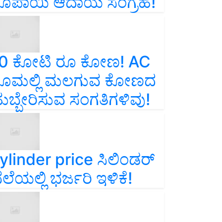
ೂಪಾಯಿ ಆದಾಯ ಸಂಗ್ರಹ!
0 ಕೋಟಿ ರೂ ಕೋಣ! AC
ೂಮಲ್ಲಿ ಮಲಗುವ ಕೋಣದ
ುಬ್ಬೇರಿಸುವ ಸಂಗತಿಗಳಿವು!
ylinder price ಸಿಲಿಂಡರ್‌
ೆಲೆಯಲ್ಲಿ ಭರ್ಜರಿ ಇಳಿಕೆ!