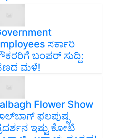
overnment
mployees ಸರ್ಕಾರಿ
ೌಕರರಿಗೆ ಬಂಪರ್‌ ಸುದ್ದಿ:
ಣದ ಮಳೆ!
albagh Flower Show
ಾಲ್‌ಬಾಗ್ ಫಲಪುಷ್ಪ
್ರದರ್ಶನ ಇಷ್ಟು ಕೋಟಿ