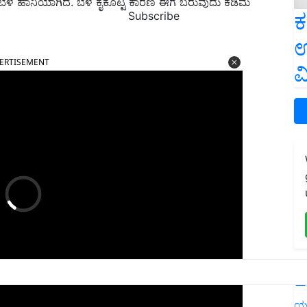
ಬೆಳೆ ಹಾನಿಯಾಗಿದೆ. ಬೆಳೆ ಕೈಕೊಟ್ಟ ಕಾರಣ ಈಗ ಬರುವುದು ಕಡಿಮೆ
ಕ
Subscribe
ಉ
ERTISEMENT
ವ
L
ಯ