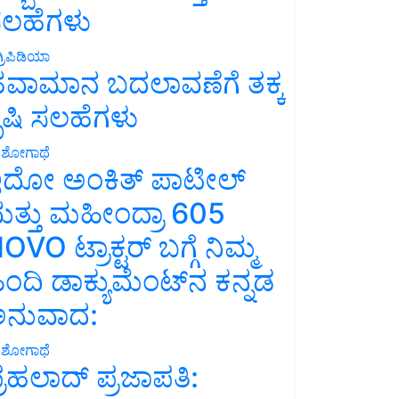
ಲಹೆಗಳು
್ರಿಪಿಡಿಯಾ
ವಾಮಾನ ಬದಲಾವಣೆಗೆ ತಕ್ಕ
ೃಷಿ ಸಲಹೆಗಳು
ಶೋಗಾಥೆ
ದೋ ಅಂಕಿತ್ ಪಾಟೀಲ್
ತ್ತು ಮಹೀಂದ್ರಾ 605
OVO ಟ್ರಾಕ್ಟರ್ ಬಗ್ಗೆ ನಿಮ್ಮ
ಿಂದಿ ಡಾಕ್ಯುಮೆಂಟ್‌ನ ಕನ್ನಡ
ನುವಾದ:
ಶೋಗಾಥೆ
್ರಹಲಾದ್ ಪ್ರಜಾಪತಿ: