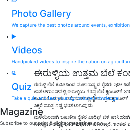
Photo Gallery
We capture the best photos around events, exhibitio
Videos
Handpicked videos to inspire the nation on agricultur
ಈರುಳ್ಳಿಯ ಉತ್ತಮ ಬೆಲೆ ಕಂ
Quiz
ಈರುಳ್ಳಿ ಬೆಲೆ ಕುಸಿತದಿಂದ ಮಹಾರಾಷ್ಟ್ರದ ರೈತರು ಇಡೀ ಡಿಸೆ
ಲಾಸಲ್‌ಗಾಂವ್‌ನಲ್ಲಿ ಈರುಳ್ಳಿಯ ಗರಿಷ್ಠ ಬೆಲೆ ಕ್ವಿಂಟಲ್‌ಗ
Take a quiz and test your agriculture knowledge
ಕುಸಿಯತೊಡಗಿತು. ಡಿಸೆಂಬರ್‌ನಲ್ಲಿ ರೈತರು ಪ್ರತಿ ಕ್ವಿಂಟ
ಸಿಕ್ಕರೆ ಮಾತ್ರ ನಷ್ಟ ಭರಿಸಲಾಗುವುದು
Magazine
ಮಳೆಯಿಂದಾಗಿ ಬಹುತೇಕ ರೈತರ ಖಾರಿಫ್ ಬೆಳೆ ಹಾನಿಯಾಗಿದ
Subscribe to our print & digital magazines now
ಸಂಸ್ಥಾಪಕ ಅಧ್ಯಕ್ಷ ಭರತ್ ದಿಘೋಳೆ ಹೇಳುತ್ತಾರೆ. ಇಂತಹ ಪರಿಸ್