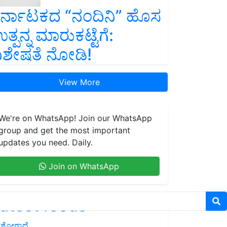
ರ್ನಾಟಕದ “ನಂದಿನಿ” ಹೊಸ
ತ್ಪನ್ನ ಮಾರುಕಟ್ಟೆಗೆ:
ಿಶೇಷತೆ ನೋಡಿ!
View More
We're on WhatsApp! Join our WhatsApp
group and get the most important
updates you need. Daily.
Join on WhatsApp
atest feeds
ಶೋಗಾಥೆ