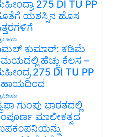
ಹೀಂದ್ರಾ 275 DI TU PP
ೊತೆಗೆ ಯಶಸ್ಸಿನ ಹೊಸ
ತ್ತರಗಳಿಗೆ
್ರಿಪಿಡಿಯಾ
ಿಮಲ್ ಕುಮಾರ್: ಕಡಿಮೆ
ಮಯದಲ್ಲಿ ಹೆಚ್ಚು ಕೆಲಸ –
ಹೀಂದ್ರ 275 DI TU PP
ಸಹಾಯದಿಂದ
್ರಿಪಿಡಿಯಾ
ೈಫಾ ಗುಂಪು ಭಾರತದಲ್ಲಿ
ಂಪೂರ್ಣ ಮಾಲೀಕತ್ವದ
ಪಕಂಪನಿಯನ್ನು