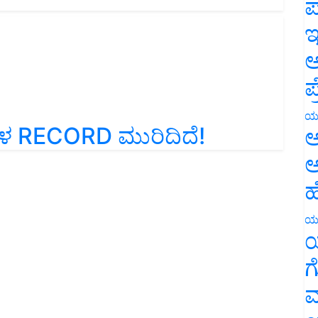
ಪ
ಇ
ಅ
ಪ
ಳ RECORD ಮುರಿದಿದೆ!
ಯ
ಅ
ಅ
ಹ
ಯ
ಯ
ಗ
ಮ