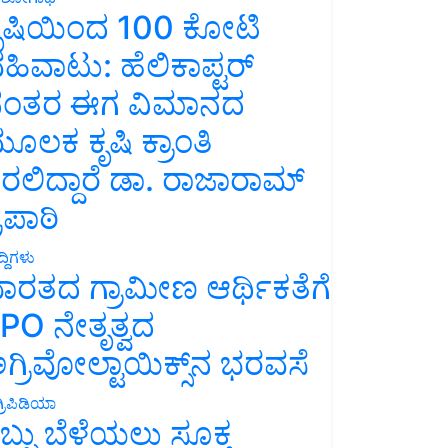
ೃಷಿಯಿಂದ 100 ಕೋಟಿ
ಹಿವಾಟು: ಹೆಲಿಕಾಪ್ಟರ್
ಂತರ ಈಗ ವಿಮಾನದ
ೂಲಕ ಕೃಷಿ ಕ್ರಾಂತಿ
ರಲಿದ್ದಾರೆ ಡಾ. ರಾಜಾರಾಮ್
್ರಿಪಾಠಿ
್ದಿಗಳು
ಾರತದ ಗ್ರಾಮೀಣ ಆರ್ಥಿಕತೆಗೆ
PO ನೇತೃತ್ವದ
ಗ್ರಿವೋಲ್ಟಾಯಿಕ್ಸ್‌ನ ಭರವಸೆ
್ರಿಪಿಡಿಯಾ
ಬ್ಬು ಬೆಳೆಯಲು ಸೂಕ್ತ