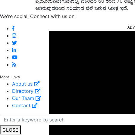
ಪ್ರಯೋಜನವಾಗುವುದಿಲ್ಲ, ಏಕೆಂದರೆ 60 ರಿಂದ 70 ರಷ್ಟು 
ಆಗಿರುವುದರಿಂದ ಸರಿಯಾದ ಬೆಲೆ ಬರುವ ನಿರೀಕ್ಷೆ ಇದೆ.
We're social. Connect with us on:
ADV
More Links
About us
Directory
Our Team
Contact
CLOSE