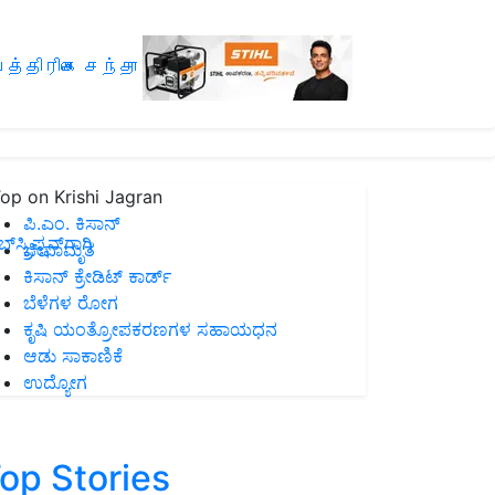
த்திரிகை சந்தா
op on Krishi Jagran
ಪಿ.ಎಂ. ಕಿಸಾನ್
ಸ್ಕ್ರಿಪ್ಷನ್‌ಗಾಗಿ
ಜೀವಾಮೃತ
ಕಿಸಾನ್ ಕ್ರೇಡಿಟ್ ಕಾರ್ಡ್
ಬೆಳೆಗಳ ರೋಗ
ಕೃಷಿ ಯಂತ್ರೋಪಕರಣಗಳ ಸಹಾಯಧನ
ಆಡು ಸಾಕಾಣಿಕೆ
ಉದ್ಯೋಗ
op Stories