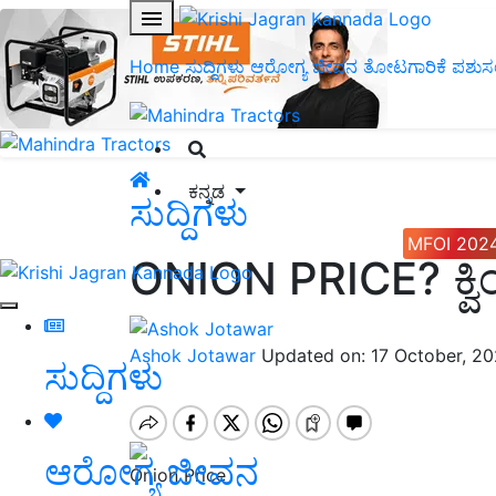
Home
ಸುದ್ದಿಗಳು
ಆರೋಗ್ಯ ಜೀವನ
ತೋಟಗಾರಿಕೆ
ಪಶುಸ
ಕನ್ನಡ
ಸುದ್ದಿಗಳು
MFOI 202
ONION PRICE? ಕ್ವಿ
Ashok Jotawar
Updated on: 17 October, 2
ಸುದ್ದಿಗಳು
ಆರೋಗ್ಯ ಜೀವನ
Onion Price