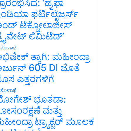
್ರಾರಂಭಿಸಿದೆ: ‘ಹೈಫಾ
ಂಡಿಯಾ ಫರ್ಟಿಲೈಜರ್ಸ್
ಂಡ್ ಟೆಕ್ನೋಲಾಜೀಸ್
್ರೈವೇಟ್ ಲಿಮಿಟೆಡ್’
ಶೋಗಾಥೆ
ಭಿಷೇಕ್ ತ್ಯಾಗಿ: ಮಹೀಂದ್ರಾ
ರ್ಜುನ್ 605 DI ಜೊತೆ
ೊಸ ಎತ್ತರಗಳಿಗೆ
ಶೋಗಾಥೆ
ೋಗೇಶ್ ಭೂತಡಾ:
ೋಸಂರಕ್ಷಣೆ ಮತ್ತು
ಹೀಂದ್ರಾ ಟ್ರ್ಯಾಕ್ಟರ್ ಮೂಲಕ