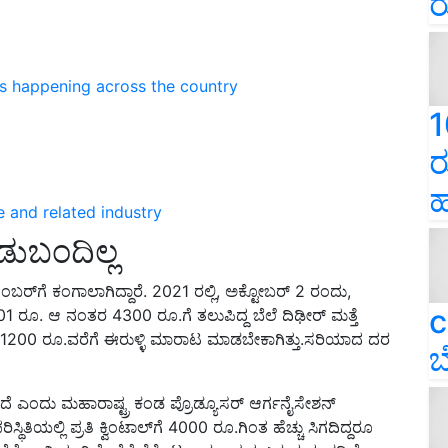
ರ
ns happening across the country
1
ರ
ಹ
e and related industry
ಡುಬಂದಿಲ್ಲ
ಂಬರ್‌ಗೆ ಕಂಗಾಲಾಗಿದ್ದಾರೆ. 2021 ರಲ್ಲಿ, ಅಕ್ಟೋಬರ್ 2 ರಂದು,
c
ೆ 3101 ರೂ. ಆ ನಂತರ 4300 ರೂ.ಗೆ ತಲುಪಿದ್ದ ಬೆಲೆ ದಿಢೀರ್ ಮತ್ತೆ
ಲ್‌ಗೆ 1200 ರೂ.ವರೆಗೆ ಈರುಳ್ಳಿ ಮಾರಾಟ ಮಾಡಬೇಕಾಗಿತ್ತು.ಸರಿಯಾದ ದರ
ಬ
ೆ ಎಂದು ಮಹಾರಾಷ್ಟ್ರ ಕಂಡ ಪ್ರೊಡ್ಯೂಸರ್ ಆರ್ಗನೈಸೇಶನ್
ಥಿತಿಯಲ್ಲಿ ಪ್ರತಿ ಕ್ವಿಂಟಾಲ್‌ಗೆ 4000 ರೂ.ಗಿಂತ ಹೆಚ್ಚು ಸಿಗದಿದ್ದರೂ