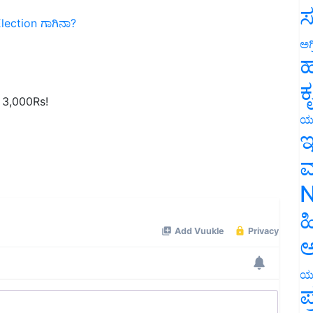
Election ಗಾಗಿನಾ?
ಸ
ಅಗ
ಹ
 3,000Rs!
ಕ
ಯ
ಇ
ಮ
N
ಹ
ಅ
ಯ
ಪ