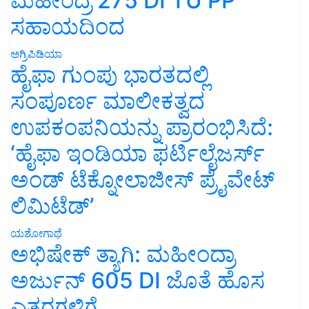
ಮಹೀಂದ್ರ 275 DI TU PP
ಸಹಾಯದಿಂದ
ಅಗ್ರಿಪಿಡಿಯಾ
ಹೈಫಾ ಗುಂಪು ಭಾರತದಲ್ಲಿ
ಸಂಪೂರ್ಣ ಮಾಲೀಕತ್ವದ
ಉಪಕಂಪನಿಯನ್ನು ಪ್ರಾರಂಭಿಸಿದೆ:
‘ಹೈಫಾ ಇಂಡಿಯಾ ಫರ್ಟಿಲೈಜರ್ಸ್
ಅಂಡ್ ಟೆಕ್ನೋಲಾಜೀಸ್ ಪ್ರೈವೇಟ್
ಲಿಮಿಟೆಡ್’
ಯಶೋಗಾಥೆ
ಅಭಿಷೇಕ್ ತ್ಯಾಗಿ: ಮಹೀಂದ್ರಾ
ಅರ್ಜುನ್ 605 DI ಜೊತೆ ಹೊಸ
ಎತ್ತರಗಳಿಗೆ