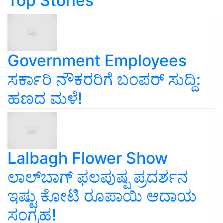
Top Stories
Government Employees
ಸರ್ಕಾರಿ ನೌಕರರಿಗೆ ಬಂಪರ್‌ ಸುದ್ದಿ:
ಹಣದ ಮಳೆ!
Lalbagh Flower Show
ಲಾಲ್‌ಬಾಗ್ ಫಲಪುಷ್ಪ ಪ್ರದರ್ಶನ
ಇಷ್ಟು ಕೋಟಿ ರೂಪಾಯಿ ಆದಾಯ
ಸಂಗ್ರಹ!