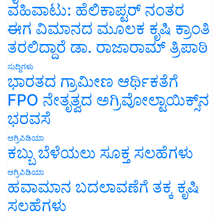
ವಹಿವಾಟು: ಹೆಲಿಕಾಪ್ಟರ್ ನಂತರ
ಈಗ ವಿಮಾನದ ಮೂಲಕ ಕೃಷಿ ಕ್ರಾಂತಿ
ತರಲಿದ್ದಾರೆ ಡಾ. ರಾಜಾರಾಮ್ ತ್ರಿಪಾಠಿ
ಸುದ್ದಿಗಳು
ಭಾರತದ ಗ್ರಾಮೀಣ ಆರ್ಥಿಕತೆಗೆ
FPO ನೇತೃತ್ವದ ಅಗ್ರಿವೋಲ್ಟಾಯಿಕ್ಸ್‌ನ
ಭರವಸೆ
ಅಗ್ರಿಪಿಡಿಯಾ
ಕಬ್ಬು ಬೆಳೆಯಲು ಸೂಕ್ತ ಸಲಹೆಗಳು
ಅಗ್ರಿಪಿಡಿಯಾ
ಹವಾಮಾನ ಬದಲಾವಣೆಗೆ ತಕ್ಕ ಕೃಷಿ
ಸಲಹೆಗಳು