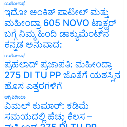
ಯಶೋಗಾಥೆ
ಇದೋ ಅಂಕಿತ್ ಪಾಟೀಲ್ ಮತ್ತು
ಮಹೀಂದ್ರಾ 605 NOVO ಟ್ರಾಕ್ಟರ್
ಬಗ್ಗೆ ನಿಮ್ಮ ಹಿಂದಿ ಡಾಕ್ಯುಮೆಂಟ್‌ನ
ಕನ್ನಡ ಅನುವಾದ:
ಯಶೋಗಾಥೆ
ಪ್ರಹಲಾದ್ ಪ್ರಜಾಪತಿ: ಮಹೀಂದ್ರಾ
275 DI TU PP ಜೊತೆಗೆ ಯಶಸ್ಸಿನ
ಹೊಸ ಎತ್ತರಗಳಿಗೆ
ಅಗ್ರಿಪಿಡಿಯಾ
ವಿಮಲ್ ಕುಮಾರ್: ಕಡಿಮೆ
ಸಮಯದಲ್ಲಿ ಹೆಚ್ಚು ಕೆಲಸ –