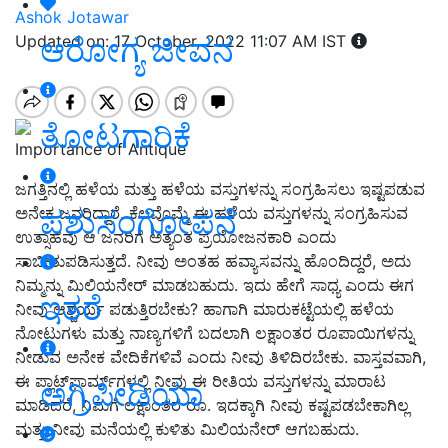
Ashok Jotawar
ಆರೋಗ್ಯ ಜೀವನ
Updated on: 17 October, 2022 11:07 AM IST
ತೋಟಗಾರಿಕೆ
Importance of Antique
ಜಗತ್ತಿನಲ್ಲಿ ಹಳೆಯ ಮತ್ತು ಹಳೆಯ ವಸ್ತುಗಳನ್ನು ಸಂಗ್ರಹಿಸಲು ಇಷ್ಟಪಡುವ
ಪಶುಸಂಗೋಪನೆ
ಅನೇಕ ಜನರಿದ್ದಾರೆ. ಕೆಲವೊಮ್ಮೆ ಈ ಹಳೆಯ ವಸ್ತುಗಳನ್ನು ಸಂಗ್ರಹಿಸುವ
ಉತ್ಸಾಹವು ಆ ಜನರಿಗೆ ಅತ್ಯಂತ ಪ್ರಯೋಜನಕಾರಿ ಎಂದು
ಸಾಬೀತುಪಡಿಸುತ್ತದೆ. ನೀವು ಅಂತಹ ಹವ್ಯಾಸವನ್ನು ಹೊಂದಿದ್ದರೆ, ಅದು
ನಿಮ್ಮನ್ನು ಮಿಲಿಯನೇರ್ ಮಾಡಬಹುದು. ಇದು ಹೇಗೆ ಸಾಧ್ಯ ಎಂದು ಈಗ
ಇತರೆ
ನೀವು ಆಶ್ಚರ್ಯ ಪಡುತ್ತಿರಬೇಕು? ಹಾಗಾಗಿ ಮಾರುಕಟ್ಟೆಯಲ್ಲಿ ಹಳೆಯ
ನೋಟುಗಳು ಮತ್ತು ನಾಣ್ಯಗಳಿಗೆ ಬದಲಾಗಿ ಲಕ್ಷಾಂತರ ರೂಪಾಯಿಗಳನ್ನು
ನೀಡುವ ಅನೇಕ ವೇದಿಕೆಗಳಿವೆ ಎಂದು ನೀವು ತಿಳಿದಿರಬೇಕು. ವಾಸ್ತವವಾಗಿ,
ಈ ಪ್ಲಾಟ್‌ಫಾರ್ಮ್‌ಗಳಲ್ಲಿ ನೀವು ಈ ರೀತಿಯ ವಸ್ತುಗಳನ್ನು ಮಾರಾಟ
ಅಗ್ರಿಪೀಡಿಯಾ
ಮಾಡಿದರೆ, ನಿಮಗೆ ಲಕ್ಷಾಂತರ ರೂ. ಇದಕ್ಕಾಗಿ ನೀವು ಕಷ್ಟಪಡಬೇಕಾಗಿಲ್ಲ
ಮತ್ತು ನೀವು ಮನೆಯಲ್ಲಿ ಕುಳಿತು ಮಿಲಿಯನೇರ್ ಆಗಬಹುದು.