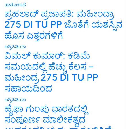
ಪ್ರಹಲಾದ್ ಪ್ರಜಾಪತಿ: ಮಹೀಂದ್ರಾ
275 DI TU PP ಜೊತೆಗೆ ಯಶಸ್ಸಿನ
ಹೊಸ ಎತ್ತರಗಳಿಗೆ
ಅಗ್ರಿಪಿಡಿಯಾ
ವಿಮಲ್ ಕುಮಾರ್: ಕಡಿಮೆ
ಸಮಯದಲ್ಲಿ ಹೆಚ್ಚು ಕೆಲಸ –
ಮಹೀಂದ್ರ 275 DI TU PP
ಸಹಾಯದಿಂದ
ಅಗ್ರಿಪಿಡಿಯಾ
ಹೈಫಾ ಗುಂಪು ಭಾರತದಲ್ಲಿ
ಸಂಪೂರ್ಣ ಮಾಲೀಕತ್ವದ
ಉಪಕಂಪನಿಯನ್ನು ಪ್ರಾರಂಭಿಸಿದೆ: