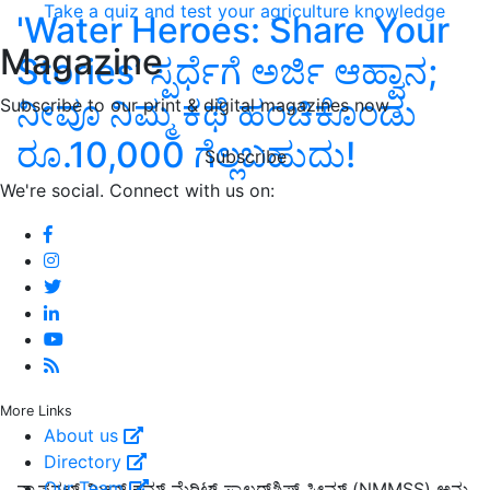
Take a quiz and test your agriculture knowledge
'Water Heroes: Share Your
Magazine
Stories’ ಸ್ಪರ್ಧೆಗೆ ಅರ್ಜಿ ಆಹ್ವಾನ;
ನೀವೂ ನಿಮ್ಮ ಕಥೆ ಹಂಚಿಕೊಂಡು
Subscribe to our print & digital magazines now
ರೂ.10,000 ಗೆಲ್ಲಬಹುದು!
Subscribe
We're social. Connect with us on:
More Links
About us
Directory
Our Team
ನ್ಯಾಷನಲ್ ಮೀನ್ಸ್ ಕಮ್ ಮೆರಿಟ್ ಸ್ಕಾಲರ್‌ಶಿಪ್ ಸ್ಕೀಮ್ (NMMSS) ಅನ್ನು