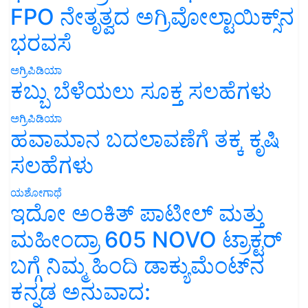
FPO ನೇತೃತ್ವದ ಅಗ್ರಿವೋಲ್ಟಾಯಿಕ್ಸ್‌ನ
ಭರವಸೆ
ಅಗ್ರಿಪಿಡಿಯಾ
ಕಬ್ಬು ಬೆಳೆಯಲು ಸೂಕ್ತ ಸಲಹೆಗಳು
ಅಗ್ರಿಪಿಡಿಯಾ
ಹವಾಮಾನ ಬದಲಾವಣೆಗೆ ತಕ್ಕ ಕೃಷಿ
ಸಲಹೆಗಳು
ಯಶೋಗಾಥೆ
ಇದೋ ಅಂಕಿತ್ ಪಾಟೀಲ್ ಮತ್ತು
ಮಹೀಂದ್ರಾ 605 NOVO ಟ್ರಾಕ್ಟರ್
ಬಗ್ಗೆ ನಿಮ್ಮ ಹಿಂದಿ ಡಾಕ್ಯುಮೆಂಟ್‌ನ
ಕನ್ನಡ ಅನುವಾದ:
ಯಶೋಗಾಥೆ