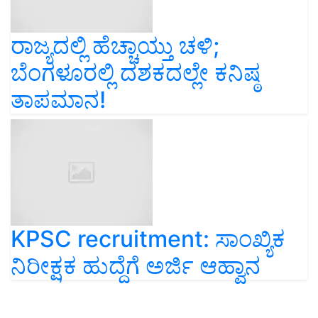
ರಾಜ್ಯದಲ್ಲಿ ಹೆಚ್ಚಾಯ್ತು ಚಳಿ;
ಬೆಂಗಳೂರಲ್ಲಿ ದಶಕದಲ್ಲೇ ಕನಿಷ್ಠ
ತಾಪಮಾನ!
KPSC recruitment: ಸಾಂಖ್ಯಿಕ
ನಿರೀಕ್ಷಕ ಹುದ್ದೆಗೆ ಅರ್ಜಿ ಆಹ್ವಾನ
#Top on Krishi Jagran