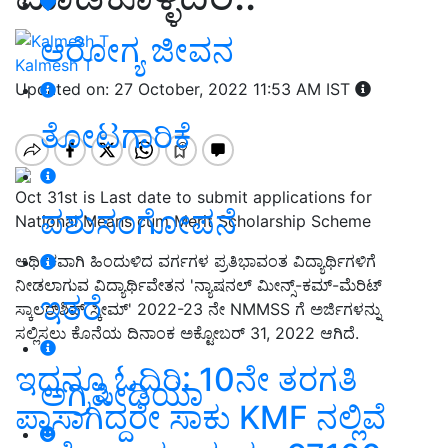
ಆರೋಗ್ಯ ಜೀವನ
Kalmesh T
Updated on: 27 October, 2022 11:53 AM IST
ತೋಟಗಾರಿಕೆ
Oct 31st is Last date to submit applications for
ಪಶುಸಂಗೋಪನೆ
National Means cum Merit Scholarship Scheme
ಆರ್ಥಿಕವಾಗಿ ಹಿಂದುಳಿದ ವರ್ಗಗಳ ಪ್ರತಿಭಾವಂತ ವಿದ್ಯಾರ್ಥಿಗಳಿಗೆ
ನೀಡಲಾಗುವ ವಿದ್ಯಾರ್ಥಿವೇತನ 'ನ್ಯಾಷನಲ್ ಮೀನ್ಸ್-ಕಮ್-ಮೆರಿಟ್
ಇತರೆ
ಸ್ಕಾಲರ್‌ಶಿಪ್ ಸ್ಕೀಮ್' 2022-23 ನೇ NMMSS ಗೆ ಅರ್ಜಿಗಳನ್ನು
ಸಲ್ಲಿಸಲು ಕೊನೆಯ ದಿನಾಂಕ ಅಕ್ಟೋಬರ್ 31, 2022 ಆಗಿದೆ.
ಇದನ್ನೂ ಓದಿರಿ: 10ನೇ ತರಗತಿ
ಅಗ್ರಿಪೀಡಿಯಾ
ಪಾಸಾಗಿದ್ದರೇ ಸಾಕು KMF ನಲ್ಲಿವೆ