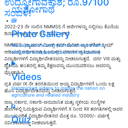
ಉದ್ಯೋಗಾವಕಾಶ; ರೂ.97100
ಯಶೋಗಾಥೆ
ಸಂಬಳ!
2022-23 ನೇ ಸಾಲಿನ NMMSS ಗೆ ಅರ್ಜಿಗಳನ್ನು ಸಲ್ಲಿಸಲು ಕೊನೆಯ
Photo Gallery
ದಿನಾಂಕ ಅಕ್ಟೋಬರ್ 31, 2022 ಆಗಿದೆ .
NMMSS: 'ನ್ಯಾಷನಲ್ ಮೀನ್ಸ್-ಕಮ್-ಮೆರಿಟ್ ಸ್ಕಾಲರ್‌ಶಿಪ್ ಸ್ಕೀಮ್'
We capture the best photos around events,
ಅಡಿಯಲ್ಲಿ ಆರ್ಥಿಕವಾಗಿ ಹಿಂದುಳಿದ ವರ್ಗಗಳ ಪ್ರತಿಭಾವಂತ
exhibitions happening across the country
ವಿದ್ಯಾರ್ಥಿಗಳಿಗೆ ವಿದ್ಯಾರ್ಥಿವೇತನವನ್ನು ನೀಡಲಾಗುತ್ತದೆ. ವರ್ಗ VIII ಮತ್ತು
ದ್ವಿತೀಯ ಹಂತದಲ್ಲಿ ತಮ್ಮ ಶಿಕ್ಷಣವನ್ನು ಮುಂದುವರಿಸಲು ಅವರನ್ನು
ಪ್ರೋತ್ಸಾಹಿಸಿ.
Videos
ಪ್ರತಿ ವರ್ಷ IX ನೇ ತರಗತಿಯಿಂದ ಆಯ್ದ ವಿದ್ಯಾರ್ಥಿಗಳಿಗೆ ಒಂದು ಲಕ್ಷ
Handpicked videos to inspire the nation on
ಹೊಸ ವಿದ್ಯಾರ್ಥಿವೇತನವನ್ನು ನೀಡಲಾಗುತ್ತದೆ.
agriculture and related industry
ರಾಜ್ಯ ಸರ್ಕಾರ, ಸರ್ಕಾರಿ-ಅನುದಾನಿತ ಮತ್ತು ಸ್ಥಳೀಯ ಸಂಸ್ಥೆಗಳ
ಶಾಲೆಗಳಲ್ಲಿ ಓದುತ್ತಿರುವ ವಿದ್ಯಾರ್ಥಿಗಳಿಗೆ X ನಿಂದ XII ತರಗತಿಗಳಲ್ಲಿ ಅವರ
ಮುಂದುವರಿಕೆ ವಿದ್ಯಾರ್ಥಿವೇತನದ ಮೊತ್ತ ರೂ. 12000/- ವರ್ಷಕ್ಕೆ
Quiz
ನವೀಕರಣವನ್ನು ನೀಡಲಾಗುತ್ತದೆ.