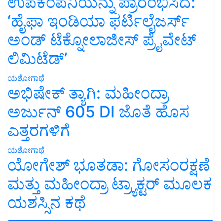
‘ಹೈಫಾ ಇಂಡಿಯಾ ಫರ್ಟಿಲೈಜರ್ಸ್
ಅಂಡ್ ಟೆಕ್ನೋಲಾಜೀಸ್ ಪ್ರೈವೇಟ್
ಲಿಮಿಟೆಡ್’
ಯಶೋಗಾಥೆ
ಅಭಿಷೇಕ್ ತ್ಯಾಗಿ: ಮಹೀಂದ್ರಾ
ಅರ್ಜುನ್ 605 DI ಜೊತೆ ಹೊಸ
ಎತ್ತರಗಳಿಗೆ
ಯಶೋಗಾಥೆ
ಯೋಗೇಶ್ ಭೂತಡಾ: ಗೋಸಂರಕ್ಷಣೆ
ಮತ್ತು ಮಹೀಂದ್ರಾ ಟ್ರ್ಯಾಕ್ಟರ್ ಮೂಲಕ
ಯಶಸ್ಸಿನ ಕಥೆ
More News