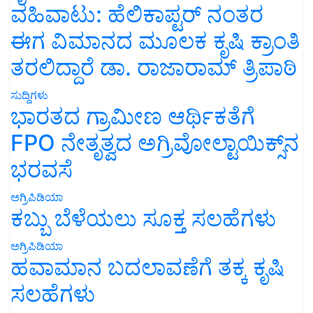
ವಹಿವಾಟು: ಹೆಲಿಕಾಪ್ಟರ್ ನಂತರ
ಈಗ ವಿಮಾನದ ಮೂಲಕ ಕೃಷಿ ಕ್ರಾಂತಿ
ತರಲಿದ್ದಾರೆ ಡಾ. ರಾಜಾರಾಮ್ ತ್ರಿಪಾಠಿ
ಸುದ್ದಿಗಳು
ಭಾರತದ ಗ್ರಾಮೀಣ ಆರ್ಥಿಕತೆಗೆ
FPO ನೇತೃತ್ವದ ಅಗ್ರಿವೋಲ್ಟಾಯಿಕ್ಸ್‌ನ
ಭರವಸೆ
ಅಗ್ರಿಪಿಡಿಯಾ
ಕಬ್ಬು ಬೆಳೆಯಲು ಸೂಕ್ತ ಸಲಹೆಗಳು
ಅಗ್ರಿಪಿಡಿಯಾ
ಹವಾಮಾನ ಬದಲಾವಣೆಗೆ ತಕ್ಕ ಕೃಷಿ
ಸಲಹೆಗಳು