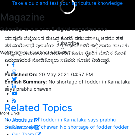
Take a quiz and test your agriculture knowledge
Magazine
Subscribe to our print & digital magazines now
ಯಾವುದೇ ಜಿಲ್ಲೆಯಿಂದ ಮೇವಿನ ಕೊರತೆ ವರದಿಯಾಗಿಲ್ಲ ಆದರೂ ಸಹ
Subscribe
ಪಶುಸಂಗೋಪನೆ ಇಲಾಖೆಯ ಎಲ್ಲ ಅಧಿಕಾರಿಗಳಿಗೆ ಜಿಲ್ಲೆ ಹಾಗೂ ತಾಲೂಕು
We're social. Connect with us on:
ಮಟ್ಟದಲ್ಲಿ ಜಾನುವಾರು ಸಾಕಣೆದಾರರಿಗೆ ಹಾಗೂ ರೈತರಿಗೆ ಮೇವಿನ ಕೊರತೆ
ಎದುರಾಗದಂತೆ ನೋಡಿಕೊಳ್ಳಲು ಸಚಿವರು ಸೂಚನೆ ನೀಡಿದ್ದಾರೆ.
Published On:
20 May 2021, 04:57 PM
English Summary:
No shortage of fodder-in Karnataka
says prabhu chawan
Related Topics
More Links
No shortage of fodder-in Karnataka says prabhu
About us
chawan
prabhu chawan
No shortage of fodder
fodder
Directory
Our Team