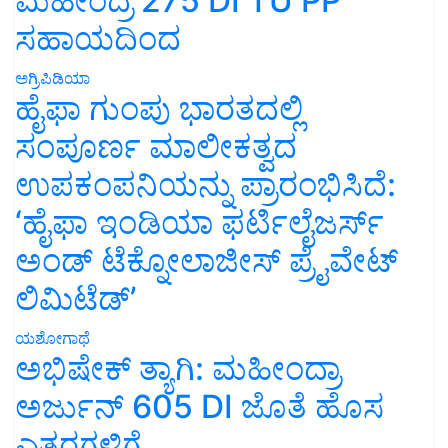
ಮಹೀಂದ್ರ 275 DI TU PP
ಸಹಾಯದಿಂದ
ಅಗ್ರಿಪಿಡಿಯಾ
ಹೈಫಾ ಗುಂಪು ಭಾರತದಲ್ಲಿ
ಸಂಪೂರ್ಣ ಮಾಲೀಕತ್ವದ
ಉಪಕಂಪನಿಯನ್ನು ಪ್ರಾರಂಭಿಸಿದೆ:
‘ಹೈಫಾ ಇಂಡಿಯಾ ಫರ್ಟಿಲೈಜರ್ಸ್
ಅಂಡ್ ಟೆಕ್ನೋಲಾಜೀಸ್ ಪ್ರೈವೇಟ್
ಲಿಮಿಟೆಡ್’
ಯಶೋಗಾಥೆ
ಅಭಿಷೇಕ್ ತ್ಯಾಗಿ: ಮಹೀಂದ್ರಾ
ಅರ್ಜುನ್ 605 DI ಜೊತೆ ಹೊಸ
ಎತ್ತರಗಳಿಗೆ