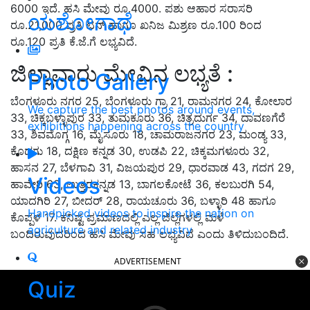
6000 ಇದೆ. ಹಸಿ ಮೇವು ರೂ.4000. ಪಶು ಆಹಾರ ಸರಾಸರಿ
ಯಶೋಗಾಥೆ
ರೂ.21,000 ಪ್ರತಿ ಟನ್ ಹಾಗೂ ಖನಿಜ ಮಿಶ್ರಣ ರೂ.100 ರಿಂದ
ರೂ.120 ಪ್ರತಿ ಕೆ.ಜೆ.ಗೆ ಲಭ್ಯವಿದೆ.
ಜಿಲ್ಲಾವಾರು ಮೇವಿನ ಲಭ್ಯತೆ :
Photo Gallery
ಬೆಂಗಳೂರು ನಗರ 25, ಬೆಂಗಳೂರು ಗ್ರಾ 21, ರಾಮನಗರ 24, ಕೋಲಾರ
We capture the best photos around events,
33, ಚಿಕ್ಕಬಳ್ಳಾಪುರ 33, ತುಮಕೂರು 36, ಚಿತ್ರದುರ್ಗ 34, ದಾವಣಗೆರೆ
exhibitions happening across the country
33, ಶಿವಮೊಗ್ಗ 16, ಮೈಸೂರು 18, ಚಾಮರಾಜನಗರ 23, ಮಂಡ್ಯ 33,
ಕೊಡಗು 18, ದಕ್ಷಿಣ ಕನ್ನಡ 30, ಉಡಪಿ 22, ಚಿಕ್ಕಮಗಳೂರು 32,
ಹಾಸನ 27, ಬೆಳಗಾವಿ 31, ವಿಜಯಪುರ 29, ಧಾರವಾಡ 43, ಗದಗ 29,
Videos
ಹಾವೇರಿ 63, ಉತ್ತರಕನ್ನಡ 13, ಬಾಗಲಕೋಟೆ 36, ಕಲಬುರಗಿ 54,
ಯಾದಗಿರಿ 27, ಬೀದರ್ 28, ರಾಯಚೂರು 36, ಬಳ್ಳಾರಿ 48 ಹಾಗೂ
Handpicked videos to inspire the nation on
ಕೊಪ್ಪಳ 17. ಕನಿಷ್ಟ ಪ್ರಮಾಣದಲ್ಲಿ ಎಲ್ಲ ಜಿಲ್ಲೆಗಳಲ್ಲಿ ಮಳೆ
agriculture and related industry
ಬಂದಿರುವುದರಿಂದ ಹಸಿ ಮೇವು ಸಹ ಲಭ್ಯವಿದೆ ಎಂದು ತಿಳಿದುಬಂದಿದೆ.
ADVERTISEMENT
Quiz