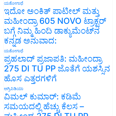
ಯಶೋಗಾಥೆ
ಇದೋ ಅಂಕಿತ್ ಪಾಟೀಲ್ ಮತ್ತು
ಮಹೀಂದ್ರಾ 605 NOVO ಟ್ರಾಕ್ಟರ್
ಬಗ್ಗೆ ನಿಮ್ಮ ಹಿಂದಿ ಡಾಕ್ಯುಮೆಂಟ್‌ನ
ಕನ್ನಡ ಅನುವಾದ:
ಯಶೋಗಾಥೆ
ಪ್ರಹಲಾದ್ ಪ್ರಜಾಪತಿ: ಮಹೀಂದ್ರಾ
275 DI TU PP ಜೊತೆಗೆ ಯಶಸ್ಸಿನ
ಹೊಸ ಎತ್ತರಗಳಿಗೆ
ಅಗ್ರಿಪಿಡಿಯಾ
ವಿಮಲ್ ಕುಮಾರ್: ಕಡಿಮೆ
ಸಮಯದಲ್ಲಿ ಹೆಚ್ಚು ಕೆಲಸ –