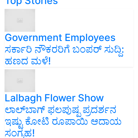
Top Stories
Government Employees
ಸರ್ಕಾರಿ ನೌಕರರಿಗೆ ಬಂಪರ್‌ ಸುದ್ದಿ:
ಹಣದ ಮಳೆ!
Lalbagh Flower Show
ಲಾಲ್‌ಬಾಗ್ ಫಲಪುಷ್ಪ ಪ್ರದರ್ಶನ
ಇಷ್ಟು ಕೋಟಿ ರೂಪಾಯಿ ಆದಾಯ
ಸಂಗ್ರಹ!