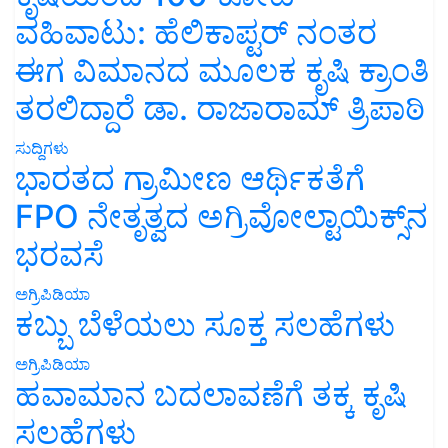
ವಹಿವಾಟು: ಹೆಲಿಕಾಪ್ಟರ್ ನಂತರ
ಈಗ ವಿಮಾನದ ಮೂಲಕ ಕೃಷಿ ಕ್ರಾಂತಿ
ತರಲಿದ್ದಾರೆ ಡಾ. ರಾಜಾರಾಮ್ ತ್ರಿಪಾಠಿ
ಸುದ್ದಿಗಳು
ಭಾರತದ ಗ್ರಾಮೀಣ ಆರ್ಥಿಕತೆಗೆ
FPO ನೇತೃತ್ವದ ಅಗ್ರಿವೋಲ್ಟಾಯಿಕ್ಸ್‌ನ
ಭರವಸೆ
ಅಗ್ರಿಪಿಡಿಯಾ
ಕಬ್ಬು ಬೆಳೆಯಲು ಸೂಕ್ತ ಸಲಹೆಗಳು
ಅಗ್ರಿಪಿಡಿಯಾ
ಹವಾಮಾನ ಬದಲಾವಣೆಗೆ ತಕ್ಕ ಕೃಷಿ
ಸಲಹೆಗಳು