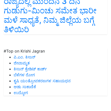
ರಾಜ್ಯದಲ್ಲಿ ಮುಂದಿನ 3 ದಿನ
ಗುಡುಗು-ಮಿಂಚು ಸಮೇತ ಭಾರೀ
ಮಳೆ ಸಾಧ್ಯತೆ, ನಿಮ್ಮ ಜಿಲ್ಲೆಯ ಬಗ್ಗೆ
ತಿಳಿಯಿರಿ
#Top on Krishi Jagran
ಪಿ.ಎಂ. ಕಿಸಾನ್
ಜೀವಾಮೃತ
ಕಿಸಾನ್ ಕ್ರೇಡಿಟ್ ಕಾರ್ಡ್
ಬೆಳೆಗಳ ರೋಗ
ಕೃಷಿ ಯಂತ್ರೋಪಕರಣಗಳ ಸಹಾಯಧನ
ಆಡು ಸಾಕಾಣಿಕೆ
ಉದ್ಯೋಗ