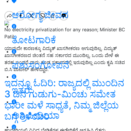
ಆರೋಗ್ಯ ಜೀವನ
No electricity privatization for any reason; Minister BC
Patil
ತೋಟಗಾರಿಕೆ
ಯಾವುದೇ ಕಾರಣಕ್ಕೂ ವಿದ್ಯುತ್‌ ಖಾಸಗೀಕರಣ ಆಗುವುದಿಲ್ಲ. ವಿದ್ಯುತ್
ಖಾಸಗೀಕರಣದ ಚಿಂತನೆ ಸಹ ಸರ್ಕಾರದ ಮುಂದಿಲ್ಲ. ಒಂದು ವೇಳೆ ಈ
ಪಶುಸಂಗೋಪನೆ
ತರಹ ಬಂದರೆ ನಾನು ಕೂಡ ಸರ್ಕಾರದಲ್ಲಿ ಇರುವುದಿಲ್ಲ ಎಂದು ಕೃಷಿ ಸಚಿವ
ಬಿ.ಸಿ ಪಾಟೀಲ್ ಹೇಳಿದ್ದಾರೆ.
ಇದನ್ನೂ ಓದಿರಿ: ರಾಜ್ಯದಲ್ಲಿ ಮುಂದಿನ
ಇತರೆ
3 ದಿನ ಗುಡುಗು-ಮಿಂಚು ಸಮೇತ
ಭಾರೀ ಮಳೆ ಸಾಧ್ಯತೆ, ನಿಮ್ಮ ಜಿಲ್ಲೆಯ
ಅಗ್ರಿಪೀಡಿಯಾ
ಬಗ್ಗೆ ತಿಳಿಯಿರಿ
ಹಾವೇರಿಯಲ್ಲಿ ವಿವಿಧ ಬೇಡಿಕೆಗಳ ಈಡೇರಿಕೆಗೆ ಆಗ್ರಹಿಸಿ ರೈತರು