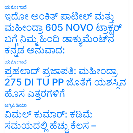
ಯಶೋಗಾಥೆ
ಇದೋ ಅಂಕಿತ್ ಪಾಟೀಲ್ ಮತ್ತು
ಮಹೀಂದ್ರಾ 605 NOVO ಟ್ರಾಕ್ಟರ್
ಬಗ್ಗೆ ನಿಮ್ಮ ಹಿಂದಿ ಡಾಕ್ಯುಮೆಂಟ್‌ನ
ಕನ್ನಡ ಅನುವಾದ:
ಯಶೋಗಾಥೆ
ಪ್ರಹಲಾದ್ ಪ್ರಜಾಪತಿ: ಮಹೀಂದ್ರಾ
275 DI TU PP ಜೊತೆಗೆ ಯಶಸ್ಸಿನ
ಹೊಸ ಎತ್ತರಗಳಿಗೆ
ಅಗ್ರಿಪಿಡಿಯಾ
ವಿಮಲ್ ಕುಮಾರ್: ಕಡಿಮೆ
ಸಮಯದಲ್ಲಿ ಹೆಚ್ಚು ಕೆಲಸ –