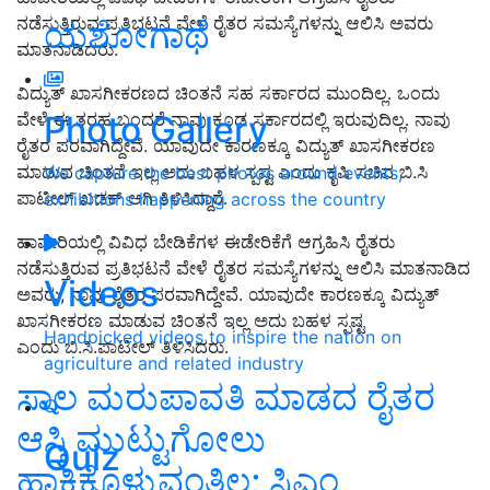
ನಡೆಸುತ್ತಿರುವ ಪ್ರತಿಭಟನೆ ವೇಳೆ ರೈತರ ಸಮಸ್ಯೆಗಳನ್ನು ಆಲಿಸಿ ಅವರು
ಯಶೋಗಾಥೆ
ಮಾತನಾಡಿದರು.
ವಿದ್ಯುತ್ ಖಾಸಗೀಕರಣದ ಚಿಂತನೆ ಸಹ ಸರ್ಕಾರದ ಮುಂದಿಲ್ಲ. ಒಂದು
Photo Gallery
ವೇಳೆ ಈ ತರಹ ಬಂದರೆ ನಾವು ಕೂಡ ಸರ್ಕಾರದಲ್ಲಿ ಇರುವುದಿಲ್ಲ. ನಾವು
ರೈತರ ಪರವಾಗಿದ್ದೇವೆ. ಯಾವುದೇ ಕಾರಣಕ್ಕೂ ವಿದ್ಯುತ್‌ ಖಾಸಗೀಕರಣ
ಮಾಡುವ ಚಿಂತನೆ ಇಲ್ಲ ಅದು ಬಹಳ ಸ್ಪಷ್ಟ ಎಂದು ಕೃಷಿ ಸಚಿವ ಬಿ.ಸಿ
We capture the best photos around events,
ಪಾಟೀಲ್ ಖಡಕ್ ಆಗಿ ತಿಳಿಸಿದ್ದಾರೆ.
exhibitions happening across the country
ಹಾವೇರಿಯಲ್ಲಿ ವಿವಿಧ ಬೇಡಿಕೆಗಳ ಈಡೇರಿಕೆಗೆ ಆಗ್ರಹಿಸಿ ರೈತರು
ನಡೆಸುತ್ತಿರುವ ಪ್ರತಿಭಟನೆ ವೇಳೆ ರೈತರ ಸಮಸ್ಯೆಗಳನ್ನು ಆಲಿಸಿ ಮಾತನಾಡಿದ
Videos
ಅವರು, ನಾವು ರೈತರ ಪರವಾಗಿದ್ದೇವೆ. ಯಾವುದೇ ಕಾರಣಕ್ಕೂ ವಿದ್ಯುತ್‌
ಖಾಸಗೀಕರಣ ಮಾಡುವ ಚಿಂತನೆ ಇಲ್ಲ ಅದು ಬಹಳ ಸ್ಪಷ್ಟ
Handpicked videos to inspire the nation on
ಎಂದು ಬಿ.ಸಿ.ಪಾಟೀಲ್ ತಿಳಿಸಿದರು.
agriculture and related industry
ಸಾಲ ಮರುಪಾವತಿ ಮಾಡದ ರೈತರ
ಆಸ್ತಿ ಮುಟ್ಟುಗೋಲು
Quiz
ಹಾಕಿಕೊಳ್ಳುವಂತಿಲ್ಲ; ಸಿಎಂ