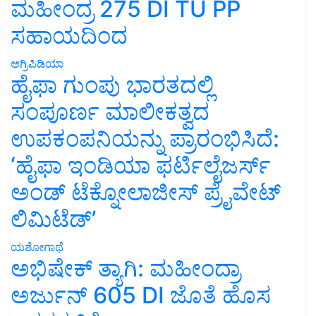
ಮಹೀಂದ್ರ 275 DI TU PP
ಸಹಾಯದಿಂದ
ಅಗ್ರಿಪಿಡಿಯಾ
ಹೈಫಾ ಗುಂಪು ಭಾರತದಲ್ಲಿ
ಸಂಪೂರ್ಣ ಮಾಲೀಕತ್ವದ
ಉಪಕಂಪನಿಯನ್ನು ಪ್ರಾರಂಭಿಸಿದೆ:
‘ಹೈಫಾ ಇಂಡಿಯಾ ಫರ್ಟಿಲೈಜರ್ಸ್
ಅಂಡ್ ಟೆಕ್ನೋಲಾಜೀಸ್ ಪ್ರೈವೇಟ್
ಲಿಮಿಟೆಡ್’
ಯಶೋಗಾಥೆ
ಅಭಿಷೇಕ್ ತ್ಯಾಗಿ: ಮಹೀಂದ್ರಾ
ಅರ್ಜುನ್ 605 DI ಜೊತೆ ಹೊಸ