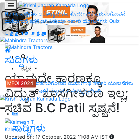
Home
ಸುದ್ದಿಗಳು
ಆರೋಗ್ಯ ಜೀವನ
ತೋಟಗಾರಿಕೆ
ಪಶುಸಂಗೋಪನೆ
ಯಶೋಗಾಥೆ
ಇತರೆ
ಅಗ್ರಿಪೀಡಿಯಾ
ಸರ್ಕಾರಿ ಯೋಜನೆಗಳು
Quiz
பத்திரிகை சந்தா
ಸುದ್ದಿಗಳು
ಕನ್ನಡ
ಯಾವುದೇ ಕಾರಣಕ್ಕೂ
MFOI 2024
ಪಶುಸಂಗೋಪನೆ
ಯಶೋಗಾಥೆ
ಸರ್ಕಾರಿ ಯೋಜನೆಗಳು
ವಿದ್ಯುತ್‌ ಖಾಸಗೀಕರಣ ಇಲ್ಲ;
ಇತರೆ
ಮ್ಯಾಗಜಿನ್‌ ಸಬ್‌ಸ್ಕ್ರಿಪ್ಷನ್‌ಗಾಗಿ
ಸಚಿವ B.C Patil ಸ್ಪಷ್ಟನೆ!
ಸುದ್ದಿಗಳು
Kalmesh T
Updated on: 17 October, 2022 11:08 AM IST