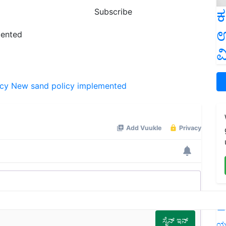
ಕ
Subscribe
ಉ
mented
ವ
icy
New sand policy implemented
L
ಯ