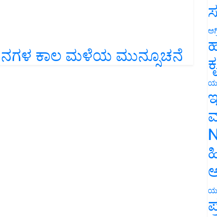
ಸ
ಅಗ
ಹ
 ದಿನಗಳ ಕಾಲ ಮಳೆಯ ಮುನ್ಸೂಚನೆ
ಕ
ಯ
ಇ
ಮ
N
ಹ
ಅ
ಯ
ಪ