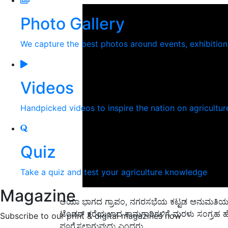
Photo Gallery
We capture the best photos around events, exhibitio
Videos
Handpicked videos to inspire the nation on agricultur
Quiz
Take a quiz and test your agriculture knowledge
Magazine
ಆಯಾ ಭಾಗದ ಗ್ರಾಪಂ, ನಗರಸಭೆಯ ಕಟ್ಟಡ ಅನುಮತಿಯಲ್ಲ
ಟೆಂಡರ್ ಕರೆಯಲಾದ ಕಾಮಗಾರಿಗಳಿಗೆ ಮರಳು ಸಂಗ್ರಹ ಹೊರ
Subscribe to our print & digital magazines now
ಪೂರೈಸಲಾಗುವುದು ಎಂದರು.