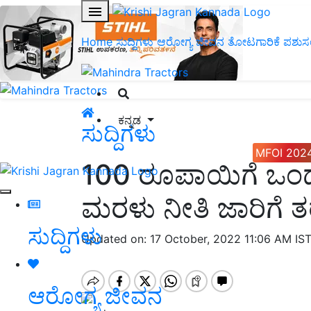
Home
ಸುದ್ದಿಗಳು
ಆರೋಗ್ಯ ಜೀವನ
ತೋಟಗಾರಿಕೆ
ಪಶುಸ
ಕನ್ನಡ
ಸುದ್ದಿಗಳು
MFOI 202
100 ರೂಪಾಯಿಗೆ ಒಂ
ಮರಳು ನೀತಿ ಜಾರಿಗೆ ತರ
ಸುದ್ದಿಗಳು
Updated on: 17 October, 2022 11:06 AM IS
ಆರೋಗ್ಯ ಜೀವನ