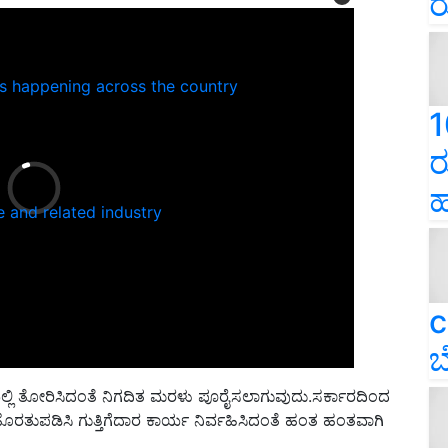
ರ
ns happening across the country
1
ರ
ಹ
e and related industry
c
ಬ
ಿ ತೋರಿಸಿದಂತೆ ನಿಗದಿತ ಮರಳು ಪೂರೈಸಲಾಗುವುದು.ಸರ್ಕಾರದಿಂದ
ತುಪಡಿಸಿ ಗುತ್ತಿಗೆದಾರ ಕಾರ್ಯ ನಿರ್ವಹಿಸಿದಂತೆ ಹಂತ ಹಂತವಾಗಿ