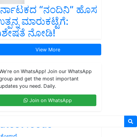
ರ್ನಾಟಕದ “ನಂದಿನಿ” ಹೊಸ
ತ್ಪನ್ನ ಮಾರುಕಟ್ಟೆಗೆ:
ಿಶೇಷತೆ ನೋಡಿ!
View More
We're on WhatsApp! Join our WhatsApp
group and get the most important
updates you need. Daily.
Join on WhatsApp
atest feeds
ಶೋಗಾಥೆ