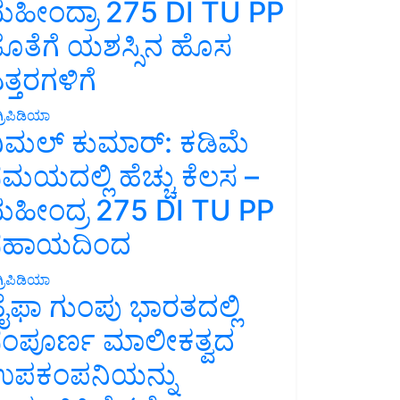
ಹೀಂದ್ರಾ 275 DI TU PP
ೊತೆಗೆ ಯಶಸ್ಸಿನ ಹೊಸ
ತ್ತರಗಳಿಗೆ
್ರಿಪಿಡಿಯಾ
ಿಮಲ್ ಕುಮಾರ್: ಕಡಿಮೆ
ಮಯದಲ್ಲಿ ಹೆಚ್ಚು ಕೆಲಸ –
ಹೀಂದ್ರ 275 DI TU PP
ಸಹಾಯದಿಂದ
್ರಿಪಿಡಿಯಾ
ೈಫಾ ಗುಂಪು ಭಾರತದಲ್ಲಿ
ಂಪೂರ್ಣ ಮಾಲೀಕತ್ವದ
ಪಕಂಪನಿಯನ್ನು