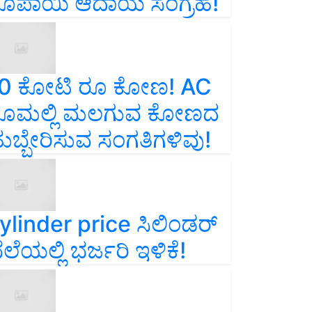
ೂಪಾಯಿ ಆದಾಯ ಸಂಗ್ರಹ!
0 ಕೋಟಿ ರೂ ಕೋಣ! AC
ೂಮಲ್ಲಿ ಮಲಗುವ ಕೋಣದ
ುಬ್ಬೇರಿಸುವ ಸಂಗತಿಗಳಿವು!
ylinder price ಸಿಲಿಂಡರ್‌
ೆಲೆಯಲ್ಲಿ ಭರ್ಜರಿ ಇಳಿಕೆ!