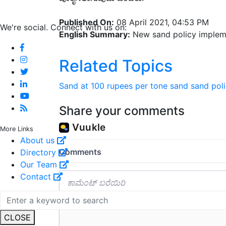
Published On:
08 April 2021, 04:53 PM
We're social. Connect with us on:
English Summary:
New sand policy imple
Related Topics
Sand at 100 rupees per tone
sand
sand pol
Share your comments
More Links
About us
Directory
Our Team
Contact
CLOSE