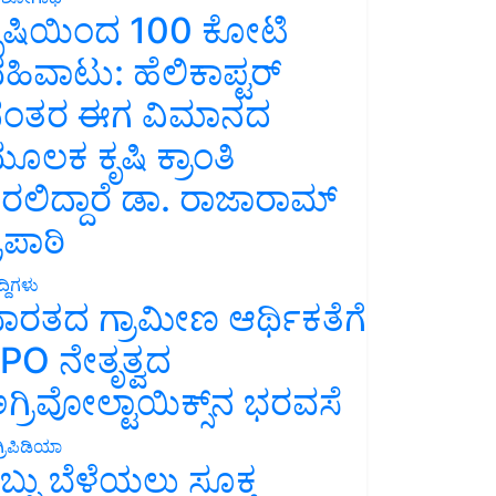
ೃಷಿಯಿಂದ 100 ಕೋಟಿ
ಹಿವಾಟು: ಹೆಲಿಕಾಪ್ಟರ್
ಂತರ ಈಗ ವಿಮಾನದ
ೂಲಕ ಕೃಷಿ ಕ್ರಾಂತಿ
ರಲಿದ್ದಾರೆ ಡಾ. ರಾಜಾರಾಮ್
್ರಿಪಾಠಿ
್ದಿಗಳು
ಾರತದ ಗ್ರಾಮೀಣ ಆರ್ಥಿಕತೆಗೆ
PO ನೇತೃತ್ವದ
ಗ್ರಿವೋಲ್ಟಾಯಿಕ್ಸ್‌ನ ಭರವಸೆ
್ರಿಪಿಡಿಯಾ
ಬ್ಬು ಬೆಳೆಯಲು ಸೂಕ್ತ