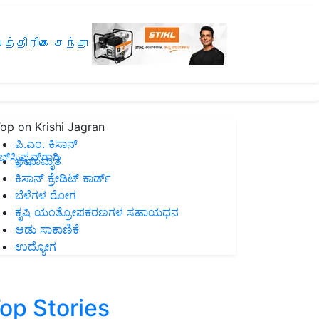
த்திரிகை சந்தா
op on Krishi Jagran
ಪಿ.ಎಂ. ಕಿಸಾನ್
ಸ್ಕ್ರಿಪ್ಷನ್‌ಗಾಗಿ
ಜೀವಾಮೃತ
ಕಿಸಾನ್ ಕ್ರೇಡಿಟ್ ಕಾರ್ಡ್
ಬೆಳೆಗಳ ರೋಗ
ಕೃಷಿ ಯಂತ್ರೋಪಕರಣಗಳ ಸಹಾಯಧನ
ಆಡು ಸಾಕಾಣಿಕೆ
ಉದ್ಯೋಗ
op Stories