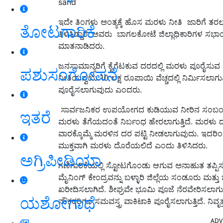
sand
ಇದೇ ತಿಂಗಳು ಅಂತ್ಯಕ್ಕೆ ಹೊಸ ಮರಳು ನೀತಿ
ಜಾರಿಗೆ ತರಲ
ತೋಟಗಾರಿಕೆ
ತಿಳಿಸಿದ್ದಾರೆ. ಅವರು ಬಾಗಲಕೋಟೆ ಜಿಲ್ಲಾಧಿಕಾರಿಗಳ ಸಭ
ಮಾತನಾಡಿದರು.
ಜನಸಾಮಾನ್ಯರಿಗೆ ಕೈಗೆಟಕುವ ದರದಲ್ಲಿ ಮರಳು ಪೂರೈಸುವ ನ
ಪಶುಸಂಗೋಪನೆ
ನೀತಿಯನ್ವಯ 10 ಲಕ್ಷ ರೂಪಾಯಿ ವೆಚ್ಚದಲ್ಲಿ ನಿರ್ಮಿಸಲಾಗು
ಪೂರೈಸಲಾಗುವುದು ಎಂದರು.
ಸಾರ್ವಜನಿಕರ ಉಪಯೋಗದ ಕುಡಿಯುವ ನೀರಿನ ಸಂಬಂಧಿಸಿದ ಸ್ಥ
ಇತರೆ
ಮರಳು ತೆಗೆಯದಂತೆ ನಿರ್ಬಂಧ ಹೇರಲಾಗುತ್ತಿದೆ. ಮರಳು ದರವ
ವಾರಕ್ಕೊಮ್ಮೆ ಮರಳಿನ ದರ ಪಟ್ಟಿ ನೀಡಲಾಗುವುದು. ಇದರಿಂದ
ಮುಕ್ತವಾಗಿ ಮರಳು ದೊರೆಯಲಿದೆ ಎಂದು ತಿಳಿಸಿದರು.
ಅಗ್ರಿಪೀಡಿಯಾ
ಗಣಿಗಾರಿಕೆಯಲ್ಲಿ ಸ್ಟೋಟಗೊಂಡು ಆಗುವ ಅನಾಹುತ ತಪ್ಪಿಸುವ 
ಮೈನಿಂಗ್ ಕೇಂದ್ರವನ್ನು ಬಳ್ಳಾರಿ ಜಿಲ್ಲೆಯ ಸಂಡೂರು ಮತ್ತು
ಖರೀದಿಸಲಾಗಿದೆ. ಶೀಘ್ರವೇ ಭೂಮಿ ಪೂಜೆ ನೆರವೇರಿಸಲಾಗುವ
ಯಶೋಗಾಥೆ
ನೌಕರರಿಗೂ ಸಮವಸ್ತ್ರ ವಾಕಿಟಾಕಿ ಪೂರೈಸಲಾಗುತ್ತಿದೆ. ನಿವೃ
ADV