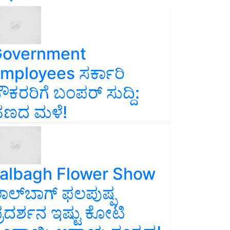
overnment
mployees ಸರ್ಕಾರಿ
ೌಕರರಿಗೆ ಬಂಪರ್‌ ಸುದ್ದಿ:
ಣದ ಮಳೆ!
albagh Flower Show
ಾಲ್‌ಬಾಗ್ ಫಲಪುಷ್ಪ
್ರದರ್ಶನ ಇಷ್ಟು ಕೋಟಿ