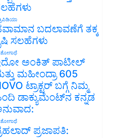
ಲಹೆಗಳು
್ರಿಪಿಡಿಯಾ
ವಾಮಾನ ಬದಲಾವಣೆಗೆ ತಕ್ಕ
ೃಷಿ ಸಲಹೆಗಳು
ಶೋಗಾಥೆ
ದೋ ಅಂಕಿತ್ ಪಾಟೀಲ್
ತ್ತು ಮಹೀಂದ್ರಾ 605
OVO ಟ್ರಾಕ್ಟರ್ ಬಗ್ಗೆ ನಿಮ್ಮ
ಿಂದಿ ಡಾಕ್ಯುಮೆಂಟ್‌ನ ಕನ್ನಡ
ನುವಾದ:
ಶೋಗಾಥೆ
್ರಹಲಾದ್ ಪ್ರಜಾಪತಿ: