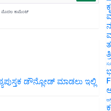
ಕ
ವ
ನ
ಮ
ತ
ತ
ಸುದ
ಭ
F
ಪುಸ್ತಕ ಡೌನ್ಲೋಡ್ ಮಾಡಲು ಇಲ್ಲಿ
ಅ
ಅಗ
ಕ