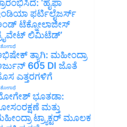
್ರಾರಂಭಿಸಿದೆ: ‘ಹೈಫಾ
ಂಡಿಯಾ ಫರ್ಟಿಲೈಜರ್ಸ್
ಂಡ್ ಟೆಕ್ನೋಲಾಜೀಸ್
್ರೈವೇಟ್ ಲಿಮಿಟೆಡ್’
ಶೋಗಾಥೆ
ಭಿಷೇಕ್ ತ್ಯಾಗಿ: ಮಹೀಂದ್ರಾ
ರ್ಜುನ್ 605 DI ಜೊತೆ
ೊಸ ಎತ್ತರಗಳಿಗೆ
ಶೋಗಾಥೆ
ೋಗೇಶ್ ಭೂತಡಾ:
ೋಸಂರಕ್ಷಣೆ ಮತ್ತು
ಹೀಂದ್ರಾ ಟ್ರ್ಯಾಕ್ಟರ್ ಮೂಲಕ