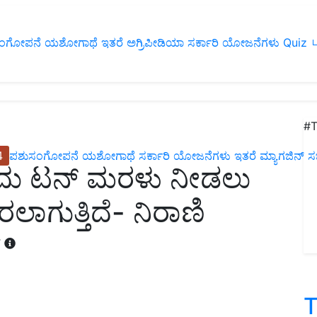
ಂಗೋಪನೆ
ಯಶೋಗಾಥೆ
ಇತರೆ
ಅಗ್ರಿಪೀಡಿಯಾ
ಸರ್ಕಾರಿ ಯೋಜನೆಗಳು
Quiz
ப
#T
4
ಪಶುಸಂಗೋಪನೆ
ಯಶೋಗಾಥೆ
ಸರ್ಕಾರಿ ಯೋಜನೆಗಳು
ಇತರೆ
ಮ್ಯಾಗಜಿನ್‌ ಸಬ್‌
ದು ಟನ್ ಮರಳು ನೀಡಲು
ಲಾಗುತ್ತಿದೆ- ನಿರಾಣಿ
T
T