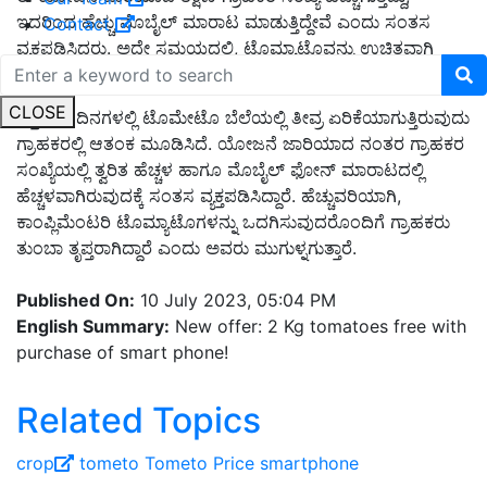
ಇದರಿಂದ ಹೆಚ್ಚು ಮೊಬೈಲ್ ಮಾರಾಟ ಮಾಡುತ್ತಿದ್ದೇವೆ ಎಂದು ಸಂತಸ
Contact
ವ್ಯಕ್ತಪಡಿಸಿದರು. ಅದೇ ಸಮಯದಲ್ಲಿ, ಟೊಮ್ಯಾಟೊವನ್ನು ಉಚಿತವಾಗಿ
ನೀಡುವುದರಿಂದ ಗ್ರಾಹಕರು ಕೂಡ ಸಂತೋಷಪಟ್ಟಿದ್ದಾರೆ ಎನ್ನಲಾಗಿದೆ.
CLOSE
ಇತ್ತೀಚಿನ ದಿನಗಳಲ್ಲಿ ಟೊಮೇಟೊ ಬೆಲೆಯಲ್ಲಿ ತೀವ್ರ ಏರಿಕೆಯಾಗುತ್ತಿರುವುದು
ಗ್ರಾಹಕರಲ್ಲಿ ಆತಂಕ ಮೂಡಿಸಿದೆ. ಯೋಜನೆ ಜಾರಿಯಾದ ನಂತರ ಗ್ರಾಹಕರ
ಸಂಖ್ಯೆಯಲ್ಲಿ ತ್ವರಿತ ಹೆಚ್ಚಳ ಹಾಗೂ ಮೊಬೈಲ್ ಫೋನ್ ಮಾರಾಟದಲ್ಲಿ
ಹೆಚ್ಚಳವಾಗಿರುವುದಕ್ಕೆ ಸಂತಸ ವ್ಯಕ್ತಪಡಿಸಿದ್ದಾರೆ. ಹೆಚ್ಚುವರಿಯಾಗಿ,
ಕಾಂಪ್ಲಿಮೆಂಟರಿ ಟೊಮ್ಯಾಟೊಗಳನ್ನು ಒದಗಿಸುವುದರೊಂದಿಗೆ ಗ್ರಾಹಕರು
ತುಂಬಾ ತೃಪ್ತರಾಗಿದ್ದಾರೆ ಎಂದು ಅವರು ಮುಗುಳ್ನಗುತ್ತಾರೆ.
Published On:
10 July 2023, 05:04 PM
English Summary:
New offer: 2 Kg tomatoes free with
purchase of smart phone!
Related Topics
crop
tometo
Tometo Price
smartphone