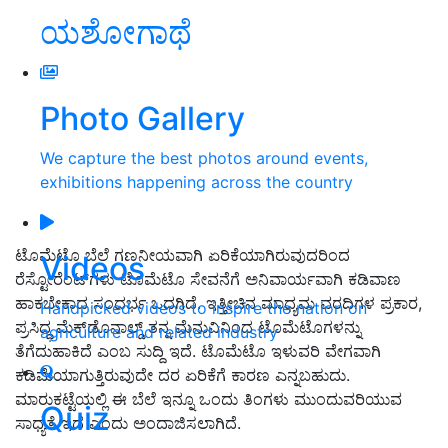
ಯಶೋಗಾಥೆ
Photo Gallery
We capture the best photos around events,
exhibitions happening across the country
ಟೊಮೆಟೊ ಬೆಲೆ ಗಣನೀಯವಾಗಿ ಏರಿಕೆಯಾಗಿರುವುದರಿಂದ
Videos
ರೆಸ್ಟೋರೆಂಟ್‌ಗಳು ಟೊಮೆಟೊ ಸೇವನೆಗೆ ಅನಿವಾರ್ಯವಾಗಿ ಕಡಿವಾಣ
ಹಾಕಬೇಕಾದ ಸಂದರ್ಭ ಒದಗಿದೆ. ಇತ್ತೀಚಿನ ಮಾಧ್ಯಮ ವರದಿಗಳ ಪ್ರಕಾರ,
Handpicked videos to inspire the nation on
ಪ್ರಸಿದ್ಧ ಮೆಕ್‌ಡೊನಾಲ್ಡ್ ತನ್ನ ಮೆನುವಿನಿಂದ ಟೊಮೆಟೊಗಳನ್ನು
agriculture and related industry
ತೆಗೆದುಹಾಕಿದೆ ಎಂಬ ಸುದ್ದಿ ಇದೆ. ಟೊಮೆಟೊ ಇಳುವರಿ ವೇಗವಾಗಿ
ಕಡಿಮೆಯಾಗುತ್ತಿರುವುದೇ ದರ ಏರಿಕೆಗೆ ಕಾರಣ ಎನ್ನಬಹುದು.
ಮಾರುಕಟ್ಟೆಯಲ್ಲಿ ಈ ಬೆಲೆ ಇನ್ನೂ ಒಂದು ತಿಂಗಳು ಮುಂದುವರಿಯುವ
Quiz
ಸಾಧ್ಯತೆ ಇದೆ ಎಂದು ಅಂದಾಜಿಸಲಾಗಿದೆ.