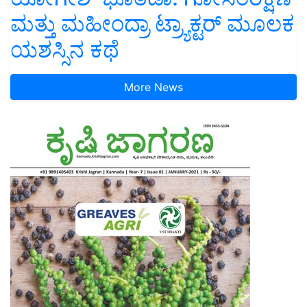
ಮತ್ತು ಮಹೀಂದ್ರಾ ಟ್ರ್ಯಾಕ್ಟರ್ ಮೂಲಕ
ಯಶಸ್ಸಿನ ಕಥೆ
More News