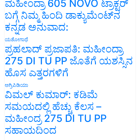
ಮಹೀಂದ್ರಾ 605 NOVO ಟ್ರಾಕ್ಟರ್
ಬಗ್ಗೆ ನಿಮ್ಮ ಹಿಂದಿ ಡಾಕ್ಯುಮೆಂಟ್‌ನ
ಕನ್ನಡ ಅನುವಾದ:
ಯಶೋಗಾಥೆ
ಪ್ರಹಲಾದ್ ಪ್ರಜಾಪತಿ: ಮಹೀಂದ್ರಾ
275 DI TU PP ಜೊತೆಗೆ ಯಶಸ್ಸಿನ
ಹೊಸ ಎತ್ತರಗಳಿಗೆ
ಅಗ್ರಿಪಿಡಿಯಾ
ವಿಮಲ್ ಕುಮಾರ್: ಕಡಿಮೆ
ಸಮಯದಲ್ಲಿ ಹೆಚ್ಚು ಕೆಲಸ –
ಮಹೀಂದ್ರ 275 DI TU PP
ಸಹಾಯದಿಂದ