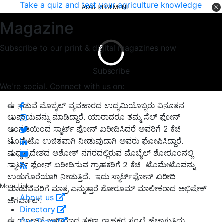
Take a quiz and test your agriculture knowledge
ADVERTISEMENT
Magazine
Subscribe to our print & digital magazines now
Subscribe
We're social. Connect with us on:
ಈ ನಡುವೆ ಮೊಬೈಲ್ ವ್ಯವಹಾರದ ಉದ್ಯಮಿಯೊಬ್ಬರು ವಿನೂತನ
ಉಪಾಯವನ್ನು ಮಾಡಿದ್ದಾರೆ. ಯಾರಾದರೂ ತಮ್ಮ ಸೆಲ್ ಫೋನ್
ಅಂಗಡಿಯಿಂದ ಸ್ಮಾರ್ಟ್ ಫೋನ್ ಖರೀದಿಸಿದರೆ ಅವರಿಗೆ 2 ಕೆಜಿ
ಟೊಮೆಟೊ ಉಚಿತವಾಗಿ ನೀಡುವುದಾಗಿ ಅವರು ಘೋಷಿಸಿದ್ದಾರೆ.
ಮಧ್ಯಪ್ರದೇಶದ ಅಶೋಕ್ ನಗರದಲ್ಲಿರುವ ಮೊಬೈಲ್ ಶೋರೂಂನಲ್ಲಿ
ಸ್ಮಾರ್ಟ್ ಫೋನ್ ಖರೀದಿಸುವ ಗ್ರಾಹಕರಿಗೆ 2 ಕೆಜಿ ಟೊಮೇಟೊವನ್ನು
ಉಡುಗೊರೆಯಾಗಿ ನೀಡುತ್ತಿದೆ. ಇದು ಸ್ಮಾರ್ಟ್‌ಫೋನ್‌ ಖರೀದಿ
More Links
ಮಾಡುವವರಿಗೆ ಮಾತ್ರ ಎನ್ನುತ್ತಾರೆ ಶೋರೂಮ್‌ ಮಾಲೀಕರಾದ ಅಭಿಷೇಕ್
About us
ಅಗರ್ವಾಲ್.
Directory
ಈ ಯೋಜನೆ ಜಾರಿಯಾದ ತಕ್ಷಣ ಗ್ರಾಹಕರ ಸಂಖ್ಯೆ ಹೆಚ್ಚಾಗುತ್ತಿದ್ದು,
Our Team