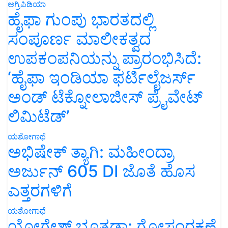
ಅಗ್ರಿಪಿಡಿಯಾ
ಹೈಫಾ ಗುಂಪು ಭಾರತದಲ್ಲಿ
ಸಂಪೂರ್ಣ ಮಾಲೀಕತ್ವದ
ಉಪಕಂಪನಿಯನ್ನು ಪ್ರಾರಂಭಿಸಿದೆ:
‘ಹೈಫಾ ಇಂಡಿಯಾ ಫರ್ಟಿಲೈಜರ್ಸ್
ಅಂಡ್ ಟೆಕ್ನೋಲಾಜೀಸ್ ಪ್ರೈವೇಟ್
ಲಿಮಿಟೆಡ್’
ಯಶೋಗಾಥೆ
ಅಭಿಷೇಕ್ ತ್ಯಾಗಿ: ಮಹೀಂದ್ರಾ
ಅರ್ಜುನ್ 605 DI ಜೊತೆ ಹೊಸ
ಎತ್ತರಗಳಿಗೆ
ಯಶೋಗಾಥೆ
ಯೋಗೇಶ್ ಭೂತಡಾ: ಗೋಸಂರಕ್ಷಣೆ