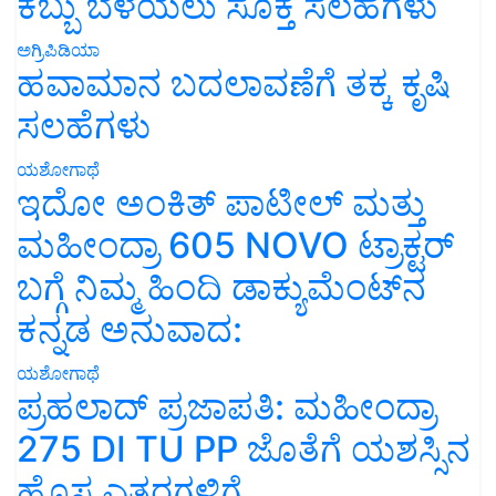
ಕಬ್ಬು ಬೆಳೆಯಲು ಸೂಕ್ತ ಸಲಹೆಗಳು
ಅಗ್ರಿಪಿಡಿಯಾ
ಹವಾಮಾನ ಬದಲಾವಣೆಗೆ ತಕ್ಕ ಕೃಷಿ
ಸಲಹೆಗಳು
ಯಶೋಗಾಥೆ
ಇದೋ ಅಂಕಿತ್ ಪಾಟೀಲ್ ಮತ್ತು
ಮಹೀಂದ್ರಾ 605 NOVO ಟ್ರಾಕ್ಟರ್
ಬಗ್ಗೆ ನಿಮ್ಮ ಹಿಂದಿ ಡಾಕ್ಯುಮೆಂಟ್‌ನ
ಕನ್ನಡ ಅನುವಾದ:
ಯಶೋಗಾಥೆ
ಪ್ರಹಲಾದ್ ಪ್ರಜಾಪತಿ: ಮಹೀಂದ್ರಾ
275 DI TU PP ಜೊತೆಗೆ ಯಶಸ್ಸಿನ
ಹೊಸ ಎತ್ತರಗಳಿಗೆ