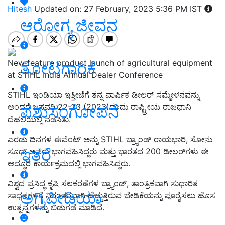
Hitesh
Updated on: 27 February, 2023 5:36 PM IST
ಆರೋಗ್ಯ ಜೀವನ
New feature product launch of agricultural equipment
ತೋಟಗಾರಿಕೆ
at STIHL India Annual Dealer Conference
STIHL ಇಂಡಿಯಾ ಇತ್ತೀಚೆಗೆ ತನ್ನ ವಾರ್ಷಿಕ ಡೀಲರ್ ಸಮ್ಮೇಳನವನ್ನು
ಪಶುಸಂಗೋಪನೆ
ಅಂದರೆ ಜನವರಿ 22-23 (2023)ರಂದು ರಾಷ್ಟ್ರೀಯ ರಾಜಧಾನಿ
ದೆಹಲಿಯಲ್ಲಿ ನಡೆಸಿತು.
ಎರಡು ದಿನಗಳ ಈವೆಂಟ್ ಅನ್ನು STIHL ಬ್ರ್ಯಾಂಡ್‌ ರಾಯಭಾರಿ, ಸೋನು
ಇತರೆ
ಸೂದ್ ಅವರು ಭಾಗವಹಿಸಿದ್ದರು ಮತ್ತು ಭಾರತದ 200 ಡೀಲರ್‌ಗಳು ಈ
ಅದ್ಧೂರಿ ಕಾರ್ಯಕ್ರಮದಲ್ಲಿ ಭಾಗವಹಿಸಿದ್ದರು.
ವಿಶ್ವದ ಪ್ರಸಿದ್ಧ ಕೃಷಿ ಸಲಕರಣೆಗಳ ಬ್ರ್ಯಾಂಡ್, ತಾಂತ್ರಿಕವಾಗಿ ಸುಧಾರಿತ
ಅಗ್ರಿಪೀಡಿಯಾ
ಸಾಧನಗಳಿಗೆ ನಿರಂತರವಾಗಿ ಹೆಚ್ಚುತ್ತಿರುವ ಬೇಡಿಕೆಯನ್ನು ಪೂರೈಸಲು ಹೊಸ
ಉತ್ಪನ್ನಗಳನ್ನು ಬಿಡುಗಡೆ ಮಾಡಿದೆ.