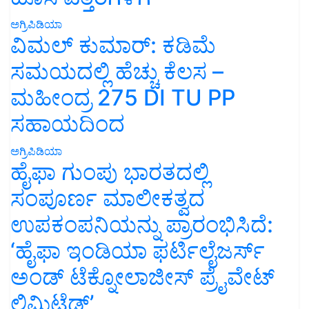
ಅಗ್ರಿಪಿಡಿಯಾ
ವಿಮಲ್ ಕುಮಾರ್: ಕಡಿಮೆ
ಸಮಯದಲ್ಲಿ ಹೆಚ್ಚು ಕೆಲಸ –
ಮಹೀಂದ್ರ 275 DI TU PP
ಸಹಾಯದಿಂದ
ಅಗ್ರಿಪಿಡಿಯಾ
ಹೈಫಾ ಗುಂಪು ಭಾರತದಲ್ಲಿ
ಸಂಪೂರ್ಣ ಮಾಲೀಕತ್ವದ
ಉಪಕಂಪನಿಯನ್ನು ಪ್ರಾರಂಭಿಸಿದೆ:
‘ಹೈಫಾ ಇಂಡಿಯಾ ಫರ್ಟಿಲೈಜರ್ಸ್
ಅಂಡ್ ಟೆಕ್ನೋಲಾಜೀಸ್ ಪ್ರೈವೇಟ್
ಲಿಮಿಟೆಡ್’