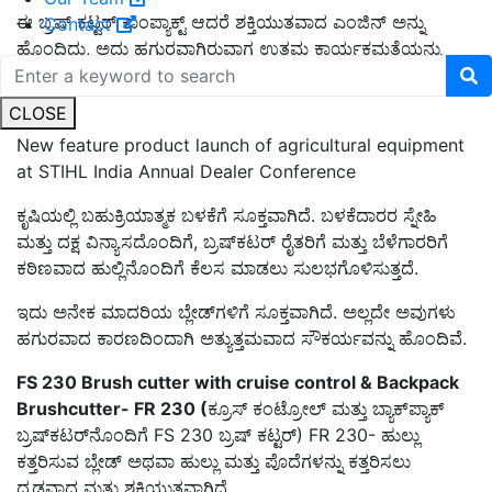
ಈ ಬ್ರಷ್ ಕಟ್ಟರ್ ಕಾಂಪ್ಯಾಕ್ಟ್ ಆದರೆ ಶಕ್ತಿಯುತವಾದ ಎಂಜಿನ್ ಅನ್ನು
Contact
ಹೊಂದಿದ್ದು, ಅದು ಹಗುರವಾಗಿರುವಾಗ ಉತ್ತಮ ಕಾರ್ಯಕ್ಷಮತೆಯನ್ನು
ನೀಡುತ್ತದೆ.
CLOSE
New feature product launch of agricultural equipment
at STIHL India Annual Dealer Conference
ಕೃಷಿಯಲ್ಲಿ ಬಹುಕ್ರಿಯಾತ್ಮಕ ಬಳಕೆಗೆ ಸೂಕ್ತವಾಗಿದೆ. ಬಳಕೆದಾರರ ಸ್ನೇಹಿ
ಮತ್ತು ದಕ್ಷ ವಿನ್ಯಾಸದೊಂದಿಗೆ, ಬ್ರಷ್‌ಕಟರ್ ರೈತರಿಗೆ ಮತ್ತು ಬೆಳೆಗಾರರಿಗೆ
ಕಠಿಣವಾದ ಹುಲ್ಲಿನೊಂದಿಗೆ ಕೆಲಸ ಮಾಡಲು ಸುಲಭಗೊಳಿಸುತ್ತದೆ.
ಇದು ಅನೇಕ ಮಾದರಿಯ ಬ್ಲೇಡ್‌ಗಳಿಗೆ ಸೂಕ್ತವಾಗಿದೆ. ಅಲ್ಲದೇ ಅವುಗಳು
ಹಗುರವಾದ ಕಾರಣದಿಂದಾಗಿ ಅತ್ಯುತ್ತಮವಾದ ಸೌಕರ್ಯವನ್ನು ಹೊಂದಿವೆ.
FS 230 Brush cutter with cruise control & Backpack
Brushcutter- FR 230 (
ಕ್ರೂಸ್ ಕಂಟ್ರೋಲ್ ಮತ್ತು ಬ್ಯಾಕ್‌ಪ್ಯಾಕ್
ಬ್ರಷ್‌ಕಟರ್‌ನೊಂದಿಗೆ FS 230 ಬ್ರಷ್ ಕಟ್ಟರ್) FR 230- ಹುಲ್ಲು
ಕತ್ತರಿಸುವ ಬ್ಲೇಡ್ ಅಥವಾ ಹುಲ್ಲು ಮತ್ತು ಪೊದೆಗಳನ್ನು ಕತ್ತರಿಸಲು
ದೃಢವಾದ ಮತ್ತು ಶಕ್ತಿಯುತವಾಗಿದೆ.