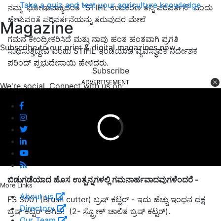
Take a quiz and test your agriculture knowledge
ನಮ್ಮ ಘೋಷಾವಾಕ್ಯದಂತೆ “STIHL ಉಪಕರಣ ತನ್ನಿ ಪರಿವರ್ತನೆ” ಎಂದು
ಹೇಳುವಂತೆ ಪರಿವರ್ತನೆಯನ್ನು ತರುವುದರ ಮೇಲೆ
Magazine
ಗಮನ ಕೇಂದ್ರೀಕರಿಸಿದೆ ಮತ್ತು ನಾವು ಹಂತ ಹಂತವಾಗಿ ಪ್ರಗತಿ
Subscribe to our print & digital magazines now
ಸಾಧಿಸುತ್ತಿದ್ದೇವೆ ಎಂದು STIHL ಇಂಡಿಯಾದ ವ್ಯವಸ್ಥಾಪಕ ನಿರ್ದೇಶಕ
ಪರಿಂದ್ ಪ್ರಭುದೇಸಾಯಿ ಹೇಳಿದರು.
Subscribe
ADVERTISEMENT
We're social. Connect with us on:
ಬಿಡುಗಡೆಯಾದ ಹೊಸ ಉತ್ಪನ್ನಗಳಲ್ಲಿ ಗಮನಾರ್ಹವಾದವುಗಳೆಂದರೆ -
More Links
About us
FS 3001 (Brush cutter) ಬ್ರಷ್‌ ಕಟ್ಟರ್‌ - ಇದು ಹೆಚ್ಚು ಇಂಧನ ದಕ್ಷ
Directory
ಬ್ರಷ್‌ ಕಟ್ಟರ್‌ ಆಗಿದೆ. (2- ಸ್ಟ್ರೋಕ್ ಚಾಲಿತ ಬ್ರಷ್ ಕಟ್ಟರ್).
Our Team