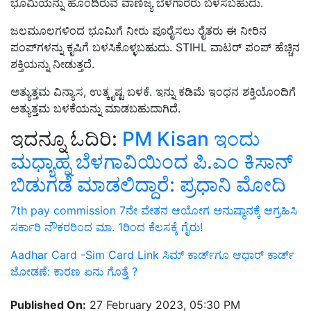
ಭೂಮಿಯನ್ನು ಹೊಂದಿರುವ ವಾಣಿಜ್ಯ ಬೆಳೆಗಾರರು ಬಳಸಬಹುದು.
ಜಲಮೂಲಗಳಿಂದ ಭೂಮಿಗೆ ನೀರು ಪೂರೈಸಲು ರೈತರು ಈ ನೀರಿನ
ಪಂಪ್‌ಗಳನ್ನು ಕೃಷಿಗೆ ಬಳಸಿಕೊಳ್ಳಬಹುದು. STIHL ವಾಟರ್ ಪಂಪ್ ಹೆಚ್ಚಿನ
ಶಕ್ತಿಯನ್ನು ನೀಡುತ್ತದೆ.
ಅತ್ಯುತ್ತಮ ವಿನ್ಯಾಸ, ಉತ್ಕೃಷ್ಟ ಬಳಕೆ. ಇನ್ನು ಕಡಿಮೆ ಇಂಧನ ಶಕ್ತಿಯೊಂದಿಗೆ
ಅತ್ಯುತ್ತಮ ಬಳಕೆಯನ್ನು ಮಾಡಬಹುದಾಗಿದೆ.
ಇದನ್ನೂ ಓದಿರಿ:
PM Kisan ಇಂದು
ಮಧ್ಯಾಹ್ನ ಬೆಳಗಾವಿಯಿಂದ ಪಿ.ಎಂ ಕಿಸಾನ್‌
ಬಿಡುಗಡೆ ಮಾಡಲಿದ್ದಾರೆ: ಪ್ರಧಾನಿ ಮೋದಿ
7th pay commission 7ನೇ ವೇತನ ಆಯೋಗ ಅನುಷ್ಠಾನಕ್ಕೆ ಆಗ್ರಹಿಸಿ
ಸರ್ಕಾರಿ ನೌಕರರಿಂದ ಮಾ. 1ರಿಂದ ಕೆಲಸಕ್ಕೆ ಗೈರು!
Aadhar Card -Sim Card Link ಸಿಮ್‌ ಕಾರ್ಡ್‌ಗೂ ಆಧಾರ್‌ ಕಾರ್ಡ್‌
ಜೋಡಣೆ: ಕಾರಣ ಏನು ಗೊತ್ತೆ ?
Published On:
27 February 2023, 05:30 PM