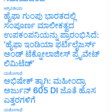
ಅಗ್ರಿಪಿಡಿಯಾ
ಹೈಫಾ ಗುಂಪು ಭಾರತದಲ್ಲಿ
ಸಂಪೂರ್ಣ ಮಾಲೀಕತ್ವದ
ಉಪಕಂಪನಿಯನ್ನು ಪ್ರಾರಂಭಿಸಿದೆ:
‘ಹೈಫಾ ಇಂಡಿಯಾ ಫರ್ಟಿಲೈಜರ್ಸ್
ಅಂಡ್ ಟೆಕ್ನೋಲಾಜೀಸ್ ಪ್ರೈವೇಟ್
ಲಿಮಿಟೆಡ್’
ಯಶೋಗಾಥೆ
ಅಭಿಷೇಕ್ ತ್ಯಾಗಿ: ಮಹೀಂದ್ರಾ
ಅರ್ಜುನ್ 605 DI ಜೊತೆ ಹೊಸ
ಎತ್ತರಗಳಿಗೆ
ಯಶೋಗಾಥೆ