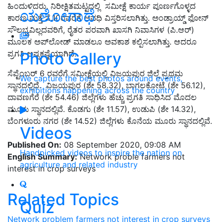
ಹಿಂದುಳಿದರು. ನಿರೀಕ್ಷಿತಮಟ್ಟದಲ್ಲಿ ಸಮೀಕ್ಷೆ ಕಾರ್ಯ ಪೂರ್ಣಗೊಳ್ಳದ
ಯಶೋಗಾಥೆ
ಕಾರಣ ಮತ್ತೆ ಸೆ.10ರವರೆಗೆ ಅವಧಿ ವಿಸ್ತರಿಸಲಾಗಿತ್ತು. ಅಂಡ್ರಾಯ್ಡ್‌ ಫೋನ್‌
ಸೌಲಭ್ಯವಿಲ್ಲದವರಿಗೆ, ರೈತರ ಪರವಾಗಿ ಖಾಸಗಿ ನಿವಾಸಿಗಳ (ಪಿ.ಆರ್‌)
ಮೂಲಕ ಅಪ್‌ಲೋಡ್‌ ಮಾಡಲೂ ಅವಕಾಶ ಕಲ್ಪಿಸಲಾಗಿತ್ತು. ಆದರೂ
ಪ್ರಗತಿ ಅಷ್ಟಕಷ್ಟೆಯಾಗಿದೆ.
Photo Gallery
ಸೆಪ್ಟೆಂಬರ್ 6 ರವರೆಗೆ ಸಮೀಕ್ಷೆಯಲ್ಲಿ ವಿಜಯಪುರ ಜಿಲ್ಲೆ ಪ್ರಥಮ
We capture the best photos around events,
ಸ್ಥಾನದಲ್ಲಿದೆ. ವಿಜಯಪುರ (ಶೇ 58.32), ಬಾಗಲಕೋಟೆ (ಶೇ 56.12),
exhibitions happening across the country
ದಾವಣಗೆರೆ (ಶೇ 54.46) ಜಿಲ್ಲೆಗಳು ಹೆಚ್ಚು ಪ್ರಗತಿ ಸಾಧಿಸಿದ ಮೊದಲ
ಮೂರು ಸ್ಥಾನದಲ್ಲಿವೆ. ಕೊಡಗು (ಶೇ 11.57), ಉಡುಪಿ (ಶೇ 14.32),
ಬೆಂಗಳೂರು ನಗರ (ಶೇ 14.52) ಜಿಲ್ಲೆಗಳು ಕೊನೆಯ ಮೂರು ಸ್ಥಾನದಲ್ಲಿವೆ.
Videos
Published On:
08 September 2020, 09:08 AM
Handpicked videos to inspire the nation on
English Summary:
Network proble farmers not
agriculture and related industry
interest in crop surveys
Related Topics
Quiz
Network problem
farmers not interest in crop surveys