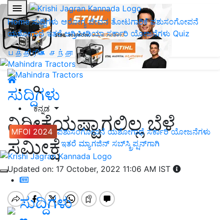
Home
ಸುದ್ದಿಗಳು
ಆರೋಗ್ಯ ಜೀವನ
ತೋಟಗಾರಿಕೆ
ಪಶುಸಂಗೋಪನೆ
ಯಶೋಗಾಥೆ
ಇತರೆ
ಅಗ್ರಿಪೀಡಿಯಾ
ಸರ್ಕಾರಿ ಯೋಜನೆಗಳು
Quiz
பத்திரிகை சந்தா
ಸುದ್ದಿಗಳು
ಕನ್ನಡ
ನಿರೀಕ್ಷೆಯಷ್ಟಾಗಲಿಲ್ಲ ಬೆಳೆ
MFOI 2024
ಪಶುಸಂಗೋಪನೆ
ಯಶೋಗಾಥೆ
ಸರ್ಕಾರಿ ಯೋಜನೆಗಳು
ಸಮೀಕ್ಷೆ
ಇತರೆ
ಮ್ಯಾಗಜಿನ್‌ ಸಬ್‌ಸ್ಕ್ರಿಪ್ಷನ್‌ಗಾಗಿ
Updated on: 17 October, 2022 11:06 AM IST
ಸುದ್ದಿಗಳು