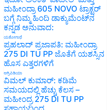
ಮಹೀಂದ್ರಾ 605 NOVO ಟ್ರಾಕ್ಟರ್
ಬಗ್ಗೆ ನಿಮ್ಮ ಹಿಂದಿ ಡಾಕ್ಯುಮೆಂಟ್‌ನ
ಕನ್ನಡ ಅನುವಾದ:
ಯಶೋಗಾಥೆ
ಪ್ರಹಲಾದ್ ಪ್ರಜಾಪತಿ: ಮಹೀಂದ್ರಾ
275 DI TU PP ಜೊತೆಗೆ ಯಶಸ್ಸಿನ
ಹೊಸ ಎತ್ತರಗಳಿಗೆ
ಅಗ್ರಿಪಿಡಿಯಾ
ವಿಮಲ್ ಕುಮಾರ್: ಕಡಿಮೆ
ಸಮಯದಲ್ಲಿ ಹೆಚ್ಚು ಕೆಲಸ –
ಮಹೀಂದ್ರ 275 DI TU PP
ಸಹಾಯದಿಂದ