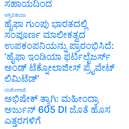
ಸಹಾಯದಿಂದ
ಅಗ್ರಿಪಿಡಿಯಾ
ಹೈಫಾ ಗುಂಪು ಭಾರತದಲ್ಲಿ
ಸಂಪೂರ್ಣ ಮಾಲೀಕತ್ವದ
ಉಪಕಂಪನಿಯನ್ನು ಪ್ರಾರಂಭಿಸಿದೆ:
‘ಹೈಫಾ ಇಂಡಿಯಾ ಫರ್ಟಿಲೈಜರ್ಸ್
ಅಂಡ್ ಟೆಕ್ನೋಲಾಜೀಸ್ ಪ್ರೈವೇಟ್
ಲಿಮಿಟೆಡ್’
ಯಶೋಗಾಥೆ
ಅಭಿಷೇಕ್ ತ್ಯಾಗಿ: ಮಹೀಂದ್ರಾ
ಅರ್ಜುನ್ 605 DI ಜೊತೆ ಹೊಸ
ಎತ್ತರಗಳಿಗೆ