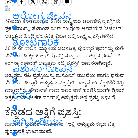
ಆರೋಗ್ಯ ಜೀವನ
ಸಿನಿಮಾಗೆ ಕೊಡಮಾಡುವ 67ನೇ ರಾಷ್ಟ್ರೀಯ ಚಲನಚಿತ್ರ ಪ್ರಶಸ್ತಿಗಳು
ಪ್ರಕಟವಾಗಿದ್ದು, ಸುಶಾಂತ್ ಸಿಂಗ್ ರಜಪೂತ್ ಅಭಿನಯದ ‘ಚಿಚೋರ್’
ಅತ್ಯುತ್ತಮ ಹಿಂದಿ ಚಲನಚಿತ್ರ ವಿಭಾಗದಲ್ಲಿ ರಾಷ್ಟ್ರ ಪ್ರಶಸ್ತಿ ಗಳಿಸಿದೆ.
ತೋಟಗಾರಿಕೆ
2019 ನೇ ಸಾಲಿನ ರಾಷ್ಟ್ರೀಯ ಚಲನಚಿತ್ರ ಪುರಸ್ಕಾರ ಇದಾಗಿದ್ದು ಮಣಿ
ವರ್ಣಿಕಾ `ದಿ ಕ್ವೀನ್ ಆಫ್ ಝಾನ್ಸಿ’ ಮತ್ತು ಪಂಗಾ ಚಿತ್ರದ ನಟನೆಗಾಗಿ
ಕಂಗನಾ ರಣಾವತ್ ಅತ್ಯುತ್ತಮ ನಟಿ ಪ್ರಶಸ್ತಿಗೆ ಭಾಜನರಾಗಿದ್ದಾರೆ.
ಪಶುಸಂಗೋಪನೆ
ಅತ್ಯುತ್ತಮ ನಟ ಪ್ರಶಸ್ತಿಯನ್ನು ಮನೋಜ್ ಬಾಜಪೆಯಿ ಹಾಗೂ ಧನುಷ್
ಹಂಚಿಕೊಂಡಿದ್ದಾರೆ. ಅತ್ಯುತ್ತಮ ಚಿತ್ರಸ್ನೇಹಿ ರಾಜ್ಯವೆಂಬ ಹೆಗ್ಗಳಿಕೆಗೆ ಸಿಕ್ಕಿಂ
ಪಾತ್ರವಾಗಿದೆ. ಹೇಮಂತ್ ಗಾಬಾ ಅವರ ಆನ್ ಇಂಜಿನಿಯರ್ಡ್ ಡ್ರೀಮ್
ಇತರೆ
ಚಿತ್ರಕ್ಕೆ ನಾನ್ ಫೀಚರ್ ವರ್ಗದಲ್ಲಿ ಅತ್ಯುತ್ತಮ ಚಿತ್ರ ಪ್ರಶಸ್ತಿ ಲಭಿಸಿದೆ
ಕನ್ನಡದ ಅಕ್ಷಿಗೆ ಪ್ರಶಸ್ತಿ:
ಅಗ್ರಿಪೀಡಿಯಾ
ಮನೋಜ್ ಕುಮಾರ್ ನಿರ್ದೇಶನದ `ಅಕ್ಷಿ’ ಅತ್ಯುತ್ತಮ ಕನ್ನಡ ಚಿತ್ರ
ಪುರಸ್ಕಾರಕ್ಕೆ ಭಾಜನವಾಗಿದೆ.