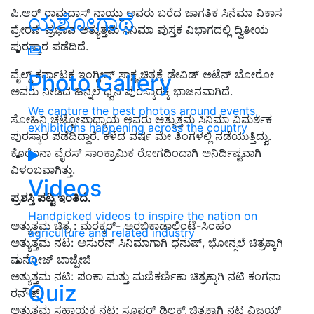
ಪಿ.ಆರ್ ರಾಮದಾಸ್ ನಾಯ್ಡು ಅವರು ಬರೆದ ಜಾಗತಿಕ ಸಿನೆಮಾ ವಿಕಾಸ
ಯಶೋಗಾಥೆ
ಪ್ರೇರಣೆ-ಪ್ರಭಾವ ಅತ್ಯುತ್ತಮ ಸಿನಿಮಾ ಪುಸ್ತಕ ವಿಭಾಗದಲ್ಲಿ ದ್ವಿತೀಯ
ಪುರಸ್ಕಾರ ಪಡೆದಿದೆ.
ವೈಲ್ಡ್ ಕರ್ನಾಟಕ ಇಂಗ್ಲೀಷ್ ಸಾಕ್ಷ್ಯಚಿತ್ರಕ್ಕೆ ಡೇವಿಡ್ ಅಟೆನ್ ಬೋರೋ
Photo Gallery
ಅವರು ನೀಡಿದ ಹಿನ್ನಲೆ ಧ್ವನಿ ಪುರಸ್ಕಾರಕ್ಕೆ ಭಾಜನವಾಗಿದೆ.
We capture the best photos around events,
ಸೋಹಿನಿ ಚಟ್ಟೋಪಾಧ್ಯಾಯ ಅವರು ಅತ್ಯುತ್ತಮ ಸಿನಿಮಾ ವಿಮರ್ಶಕ
exhibitions happening across the country
ಪುರಸ್ಕಾರ ಪಡೆದಿದ್ದಾರೆ. ಕಳೆದ ವರ್ಷ ಮೇ ತಿಂಗಳಲ್ಲಿ ನಡೆಯುತ್ತಿದ್ವು.
ಕೊರೊನಾ ವೈರಸ್ ಸಾಂಕ್ರಾಮಿಕ ರೋಗದಿಂದಾಗಿ ಅನಿರ್ದಿಷ್ಟವಾಗಿ
ವಿಳಂಬವಾಗಿತ್ತು.
Videos
ಪ್ರಶಸ್ತಿ ಪಟ್ಟಿ ಇಂತಿದೆ.
Handpicked videos to inspire the nation on
ಅತ್ಯುತ್ತಮ ಚಿತ್ರ : ಮರಕ್ಕರ್​- ಅರಬಿಕಾಡಾಲಿಂಟೆ-ಸಿಂಹಂ
agriculture and related industry
ಅತ್ಯುತ್ತಮ ನಟ: ಅಸುರನ್​ ಸಿನಿಮಾಗಾಗಿ ಧನುಷ್​, ಭೋನ್ಸಲೆ ಚಿತ್ರಕ್ಕಾಗಿ
ಮನೋಜ್​ ಬಾಜ್ಪೇಜಿ
ಅತ್ಯುತ್ತಮ ನಟಿ: ಪಂಕಾ ಮತ್ತು ಮಣಿಕರ್ಣಿಕಾ ಚಿತ್ರಕ್ಕಾಗಿ ನಟಿ ಕಂಗನಾ
Quiz
ರನೌತ್​
ಅತ್ಯುತ್ತಮ ಸಹಾಯಕ ನಟ: ಸೂಪರ್​ ಡಿಲಕ್ಸ್​ ಚಿತ್ರಕ್ಕಾಗಿ ನಟ ವಿಜಯ್​