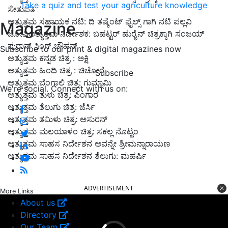
Take a quiz and test your agriculture knowledge
ಸೇತುಪತಿ
ಅತ್ಯುತ್ತಮ ಸಹಾಯಕ ನಟಿ: ದಿ ತಷ್ಕೆಂಟ್​ ಫೈಲ್ಸ್​ ಗಾಗಿ ನಟಿ ಪಲ್ಲವಿ
Magazine
ಜೋಷಿಅತ್ಯುತ್ತಮ ನಿರ್ದೇಶಕ: ಬಹಟ್ಟರ್​ ಹುರೈನ್​ ಚಿತ್ರಕ್ಕಾಗಿ ಸಂಜಯ್​
ಪುರಾನ್ ಸಿಂಗ್​ ಚೌಹನ್
Subscribe to our print & digital magazines now
ಅತ್ಯುತ್ತಮ ಕನ್ನಡ ಚಿತ್ರ : ಅಕ್ಷಿ
ಅತ್ಯುತ್ತಮ ಹಿಂದಿ ಚಿತ್ರ : ಚಿಚೋರೆ
Subscribe
ಅತ್ಯುತ್ತಮ ಬೆಂಗಾಲಿ ಚಿತ್ರ: ಗುಮ್ನಾಮಿ
We're social. Connect with us on:
ಅತ್ಯುತ್ತಮ ತುಳು ಚಿತ್ರ: ಪಿಂಗಾರ
ಅತ್ಯುತ್ತಮ ತೆಲುಗು ಚಿತ್ರ: ಜೆರ್ಸಿ
ಅತ್ಯುತ್ತಮ ತಮಿಳು ಚಿತ್ರ: ಅಸುರನ್​
ಅತ್ಯುತ್ತಮ ಮಲಯಾಳಂ ಚಿತ್ರ: ಸಕಲ್ಲ ನೊಟ್ಟಂ
ಅತ್ಯುತ್ತಮ ಸಾಹಸ ನಿರ್ದೇಶನ ಅವನ್ನೇ ಶ್ರೀಮನ್ನಾರಾಯಣ
ಅತ್ಯುತ್ತಮ ಸಾಹಸ ನಿರ್ದೇಶನ ತೆಲುಗು: ಮಹರ್ಷಿ
ADVERTISEMENT
More Links
About us
Directory
Our Team