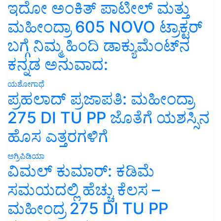
ಇದೋ ಅಂಕಿತ್ ಪಾಟೀಲ್ ಮತ್ತು
ಮಹೀಂದ್ರಾ 605 NOVO ಟ್ರಾಕ್ಟರ್
ಬಗ್ಗೆ ನಿಮ್ಮ ಹಿಂದಿ ಡಾಕ್ಯುಮೆಂಟ್‌ನ
ಕನ್ನಡ ಅನುವಾದ:
ಯಶೋಗಾಥೆ
ಪ್ರಹಲಾದ್ ಪ್ರಜಾಪತಿ: ಮಹೀಂದ್ರಾ
275 DI TU PP ಜೊತೆಗೆ ಯಶಸ್ಸಿನ
ಹೊಸ ಎತ್ತರಗಳಿಗೆ
ಅಗ್ರಿಪಿಡಿಯಾ
ವಿಮಲ್ ಕುಮಾರ್: ಕಡಿಮೆ
ಸಮಯದಲ್ಲಿ ಹೆಚ್ಚು ಕೆಲಸ –
ಮಹೀಂದ್ರ 275 DI TU PP