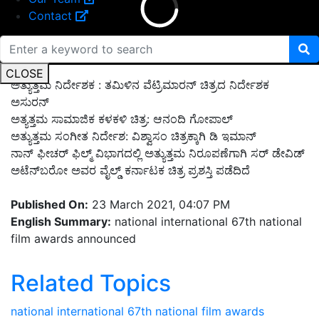
Contact
CLOSE
ಅತ್ಯುತ್ತಮ ನಿರ್ದೇಶಕ : ತಮಿಳಿನ ವೆಟ್ರಿಮಾರನ್ ಚಿತ್ರದ ನಿರ್ದೇಶಕ
ಅಸುರನ್
ಅತ್ಯತ್ತಮ ಸಾಮಾಜಿಕ ಕಳಕಳಿ ಚಿತ್ರ: ಆನಂದಿ ಗೋಪಾಲ್​
ಅತ್ಯುತ್ತಮ ಸಂಗೀತ ನಿರ್ದೇಶ: ವಿಶ್ವಾಸಂ ಚಿತ್ರಕ್ಕಾಗಿ ಡಿ ಇಮಾನ್​
ನಾನ್​ ಫೀಚರ್​ ಫಿಲ್ಮ್​ ವಿಭಾಗದಲ್ಲಿ ಅತ್ಯುತ್ತಮ ನಿರೂಪಣೆಗಾಗಿ ಸರ್​ ಡೇವಿಡ್​
ಅಟೆನ್​ಬರೋ​ ಅವರ ವೈಲ್ಡ್​ ಕರ್ನಾಟಕ ಚಿತ್ರ ಪ್ರಶಸ್ತಿ ಪಡೆದಿದೆ
Published On:
23 March 2021, 04:07 PM
English Summary:
national international 67th national
film awards announced
Related Topics
national international 67th national film awards