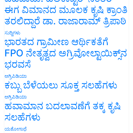
ಈಗ ವಿಮಾನದ ಮೂಲಕ ಕೃಷಿ ಕ್ರಾಂತಿ
ತರಲಿದ್ದಾರೆ ಡಾ. ರಾಜಾರಾಮ್ ತ್ರಿಪಾಠಿ
ಸುದ್ದಿಗಳು
ಭಾರತದ ಗ್ರಾಮೀಣ ಆರ್ಥಿಕತೆಗೆ
FPO ನೇತೃತ್ವದ ಅಗ್ರಿವೋಲ್ಟಾಯಿಕ್ಸ್‌ನ
ಭರವಸೆ
ಅಗ್ರಿಪಿಡಿಯಾ
ಕಬ್ಬು ಬೆಳೆಯಲು ಸೂಕ್ತ ಸಲಹೆಗಳು
ಅಗ್ರಿಪಿಡಿಯಾ
ಹವಾಮಾನ ಬದಲಾವಣೆಗೆ ತಕ್ಕ ಕೃಷಿ
ಸಲಹೆಗಳು
ಯಶೋಗಾಥೆ