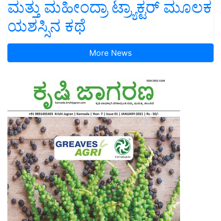
ಮತ್ತು ಮಹೀಂದ್ರಾ ಟ್ರ್ಯಾಕ್ಟರ್ ಮೂಲಕ
ಯಶಸ್ಸಿನ ಕಥೆ
More News