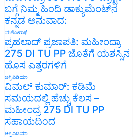
ಬಗ್ಗೆ ನಿಮ್ಮ ಹಿಂದಿ ಡಾಕ್ಯುಮೆಂಟ್‌ನ
ಕನ್ನಡ ಅನುವಾದ:
ಯಶೋಗಾಥೆ
ಪ್ರಹಲಾದ್ ಪ್ರಜಾಪತಿ: ಮಹೀಂದ್ರಾ
275 DI TU PP ಜೊತೆಗೆ ಯಶಸ್ಸಿನ
ಹೊಸ ಎತ್ತರಗಳಿಗೆ
ಅಗ್ರಿಪಿಡಿಯಾ
ವಿಮಲ್ ಕುಮಾರ್: ಕಡಿಮೆ
ಸಮಯದಲ್ಲಿ ಹೆಚ್ಚು ಕೆಲಸ –
ಮಹೀಂದ್ರ 275 DI TU PP
ಸಹಾಯದಿಂದ
ಅಗ್ರಿಪಿಡಿಯಾ