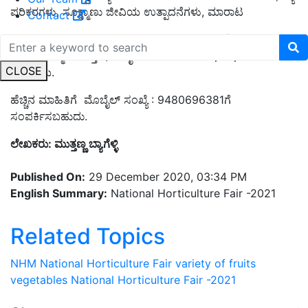
ಪರಿಕರಗಳು, ಸೂಕ್ಷ್ಮಾಣು ಜೀವಿಯ ಉತ್ಪಾದನೆಗಳು, ಮಾರಾಟ
Contact
* ಶ್ರೇಷ್ಠ ತೋಟಗಾರಿಕೆ ರೈತ/ ರೈತ ಮಹಿಳೆ ಪ್ರಶಸ್ತಿ ಮತ್ತು ಗೌರವ ಧನ
ವಿತರಣೆ,ಸನ್ಮಾನ ಮತ್ತು ಇತರ ರೈತರೊಂದಿಗೆ ಯಶೋಧಗಾಥೆಗಳ
CLOSE
ವಿನಿಮಯ.
ಹೆಚ್ಚಿನ ಮಾಹಿತಿಗೆ
ಮೊಬೈಲ್ ಸಂಖ್ಯೆ : 9480696381ಗೆ
ಸಂಪರ್ಕಿಸಬಹುದು.
ಲೇಖಕರು: ಮುತ್ತಣ್ಣ ಬ್ಯಾಗೆಳ್ಳಿ
Published On:
29 December 2020, 03:34 PM
English Summary:
National Horticulture Fair -2021
Related Topics
NHM
National Horticulture Fair
variety of fruits
vegetables
National Horticulture Fair -2021