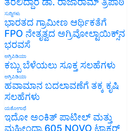
ತರಲಿದ್ದಾರೆ ಡಾ. ರಾಜಾರಾಮ್ ತ್ರಿಪಾಠಿ
ಸುದ್ದಿಗಳು
ಭಾರತದ ಗ್ರಾಮೀಣ ಆರ್ಥಿಕತೆಗೆ
FPO ನೇತೃತ್ವದ ಅಗ್ರಿವೋಲ್ಟಾಯಿಕ್ಸ್‌ನ
ಭರವಸೆ
ಅಗ್ರಿಪಿಡಿಯಾ
ಕಬ್ಬು ಬೆಳೆಯಲು ಸೂಕ್ತ ಸಲಹೆಗಳು
ಅಗ್ರಿಪಿಡಿಯಾ
ಹವಾಮಾನ ಬದಲಾವಣೆಗೆ ತಕ್ಕ ಕೃಷಿ
ಸಲಹೆಗಳು
ಯಶೋಗಾಥೆ
ಇದೋ ಅಂಕಿತ್ ಪಾಟೀಲ್ ಮತ್ತು
ಮಹೀಂದ್ರಾ 605 NOVO ಟ್ರಾಕ್ಟರ್