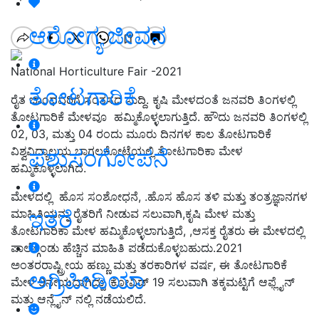
ಆರೋಗ್ಯ ಜೀವನ
National Horticulture Fair -2021
ತೋಟಗಾರಿಕೆ
ರೈತ ಬಾಂಧವರಿಗೆ ಸಂತಸದ ಸುದ್ದಿ. ಕೃಷಿ ಮೇಳದಂತೆ ಜನವರಿ ತಿಂಗಳಲ್ಲಿ
ತೋಟಗಾರಿಕೆ ಮೇಳವೂ ಹಮ್ಮಿಕೊಳ್ಳಲಾಗುತ್ತಿದೆ. ಹೌದು ಜನವರಿ ತಿಂಗಳಲ್ಲಿ
02, 03, ಮತ್ತು 04 ರಂದು ಮೂರು ದಿನಗಳ ಕಾಲ ತೋಟಗಾರಿಕೆ
ವಿಶ್ವವಿದ್ಯಾಲಯ ಬಾಗಲಕೋಟೆಯಲ್ಲಿ ತೋಟಗಾರಿಕಾ ಮೇಳ
ಪಶುಸಂಗೋಪನೆ
ಹಮ್ಮಿಕೊಳ್ಳಲಾಗಿದೆ.
ಮೇಳದಲ್ಲಿ
ಹೊಸ ಸಂಶೋಧ
ನೆ
, .ಹೊಸ ಹೊಸ ತ
ಳಿ
ಮತ್ತು ತಂತ್ರಜ್ಞಾನಗ
ಳ
ಇತರೆ
ಮಾಹಿತಿಯನ್ನು ರೈತರಿಗೆ ನೀಡುವ ಸಲುವಾಗಿ,ಕೃಷಿ ಮೇಳ ಮತ್ತು
ತೋಟಗಾರಿಕಾ ಮೇಳ ಹಮ್ಮಿಕೊಳ್ಳಲಾಗುತ್ತಿದೆ, ,ಆಸಕ್ತ ರೈತರು ಈ ಮೇಳದಲ್ಲಿ
ಪಾಲ್ಗೊಂಡು ಹೆಚ್ಚಿನ ಮಾಹಿತಿ ಪಡೆದುಕೊಳ್ಳಬಹುದು.2021
ಅಂತರರಾಷ್ಟ್ರೀಯ ಹಣ್ಣು ಮತ್ತು ತರಕಾರಿಗಳ ವರ್ಷ, ಈ ತೋಟಗಾರಿಕೆ
ಅಗ್ರಿಪೀಡಿಯಾ
ಮೇಳ 9ನೇ
ಯ
ದಾಗಿದ್ದು, ಕೋವಿಡ್ 19 ಸಲುವಾಗಿ ತಕ್ಕಮಟ್ಟಿಗೆ ಆಫ್ಲೈನ್
ಮತ್ತು ಆನ್ಲೈನ್ ನಲ್ಲಿ ನಡೆಯಲಿದೆ.