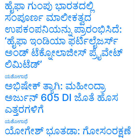
ಹೈಫಾ ಗುಂಪು ಭಾರತದಲ್ಲಿ
ಸಂಪೂರ್ಣ ಮಾಲೀಕತ್ವದ
ಉಪಕಂಪನಿಯನ್ನು ಪ್ರಾರಂಭಿಸಿದೆ:
‘ಹೈಫಾ ಇಂಡಿಯಾ ಫರ್ಟಿಲೈಜರ್ಸ್
ಅಂಡ್ ಟೆಕ್ನೋಲಾಜೀಸ್ ಪ್ರೈವೇಟ್
ಲಿಮಿಟೆಡ್’
ಯಶೋಗಾಥೆ
ಅಭಿಷೇಕ್ ತ್ಯಾಗಿ: ಮಹೀಂದ್ರಾ
ಅರ್ಜುನ್ 605 DI ಜೊತೆ ಹೊಸ
ಎತ್ತರಗಳಿಗೆ
ಯಶೋಗಾಥೆ
ಯೋಗೇಶ್ ಭೂತಡಾ: ಗೋಸಂರಕ್ಷಣೆ