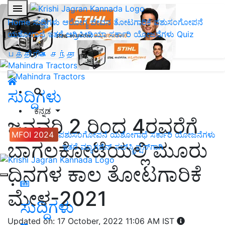
Home
ಸುದ್ದಿಗಳು
ಆರೋಗ್ಯ ಜೀವನ
ತೋಟಗಾರಿಕೆ
ಪಶುಸಂಗೋಪನೆ
ಯಶೋಗಾಥೆ
ಇತರೆ
ಅಗ್ರಿಪೀಡಿಯಾ
ಸರ್ಕಾರಿ ಯೋಜನೆಗಳು
Quiz
பத்திரிகை சந்தா
ಸುದ್ದಿಗಳು
ಕನ್ನಡ
ಜನವರಿ 2 ರಿಂದ 4ರವರೆಗೆ
MFOI 2024
ಪಶುಸಂಗೋಪನೆ
ಯಶೋಗಾಥೆ
ಸರ್ಕಾರಿ ಯೋಜನೆಗಳು
ಬಾಗಲಕೋಟೆಯಲ್ಲಿ ಮೂರು
ಇತರೆ
ಮ್ಯಾಗಜಿನ್‌ ಸಬ್‌ಸ್ಕ್ರಿಪ್ಷನ್‌ಗಾಗಿ
ದಿನಗಳ ಕಾಲ ತೋಟಗಾರಿಕೆ
ಮೇಳ-2021
ಸುದ್ದಿಗಳು
Updated on: 17 October, 2022 11:06 AM IST