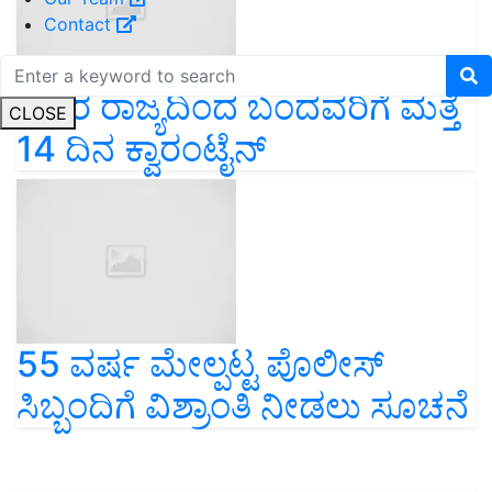
Contact
ಹೊರ ರಾಜ್ಯದಿಂದ ಬಂದವರಿಗೆ ಮತ್ತೆ
CLOSE
14 ದಿನ ಕ್ವಾರಂಟೈನ್
55 ವರ್ಷ ಮೇಲ್ಪಟ್ಟ ಪೊಲೀಸ್
ಸಿಬ್ಬಂದಿಗೆ ವಿಶ್ರಾಂತಿ ನೀಡಲು ಸೂಚನೆ