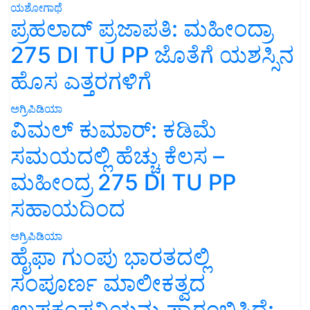
ಯಶೋಗಾಥೆ
ಪ್ರಹಲಾದ್ ಪ್ರಜಾಪತಿ: ಮಹೀಂದ್ರಾ
275 DI TU PP ಜೊತೆಗೆ ಯಶಸ್ಸಿನ
ಹೊಸ ಎತ್ತರಗಳಿಗೆ
ಅಗ್ರಿಪಿಡಿಯಾ
ವಿಮಲ್ ಕುಮಾರ್: ಕಡಿಮೆ
ಸಮಯದಲ್ಲಿ ಹೆಚ್ಚು ಕೆಲಸ –
ಮಹೀಂದ್ರ 275 DI TU PP
ಸಹಾಯದಿಂದ
ಅಗ್ರಿಪಿಡಿಯಾ
ಹೈಫಾ ಗುಂಪು ಭಾರತದಲ್ಲಿ
ಸಂಪೂರ್ಣ ಮಾಲೀಕತ್ವದ
ಉಪಕಂಪನಿಯನ್ನು ಪ್ರಾರಂಭಿಸಿದೆ: