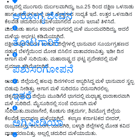
ರಾಜ್ಯದಲ್ಲಿ ಮುಂಗಾರು ದುರ್ಬಲವಾಗಿದ್ದು, ಜೂ.25 ರಿಂದ ದಕ್ಷಿಣ ಒಳನಾಡು
ಆರೋಗ್ಯ ಜೀವನ
ಹಾಗೂ ಕರಾವಳಿಯಲ್ಲಿ ಮಳೆ ಹೆಚ್ಚಾಗುವ ಸಾಧ್ಯತೆ ಇದೆ. ಉತ್ತರ ಒಳನಾಡಿನ
ಕೆಲವೆಡೆ ಚದುರಿದಂತೆ ಮಳೆಯಾಗಲಿದೆ ಎಂದು ಇಲಾಖೆ ತಿಳಿಸಿದೆ.
ಮಲೆನಾಡು ಹಾಗೂ ಕರಾವಳಿ ಭಾಗದಲ್ಲಿ ಮಳೆ ಮುಂದುವರಿದಿದ್ದು, ಆದರೆ
ಮಳೆಯ ಆರ್ಭಟ ಕಡಿಮೆಯಾಗಿದೆ.
ತೋಟಗಾರಿಕೆ
ದಕ್ಷಿಣಕನ್ನಡ ಹಾಗೂ ಉಡುಪಿ ಜಿಲ್ಲೆಗಳಲ್ಲಿ ಭಾನುವಾರ ಸೂರ್ಯಗ್ರಹಣದ
ನಡುವೆ ಬೆಳಗ್ಗೆಯಿಂದ ಮೋಡ ಬಿಸಿಲಿನ ವಾತಾವರಣವಿತ್ತು. ಇಡೀ ದಿನ
ಆಗಾಗ ಮಳೆ ಸುರಿಯಿತು. ಮಹಾರಾಷ್ಟ್ರದ ಘಟ್ಟ ಪ್ರದೇಶದಲ್ಲಿ ಮಳೆ
ಪಶುಸಂಗೋಪನೆ
ಪ್ರಮಾಣ ಕಡಿಮೆಯಾಗಿದೆ.
ಉಡುಪಿ ಜಿಲ್ಲೆಯಲ್ಲಿ ಹಲವು ದಿನಗಳಿಂದ ಅಬ್ಬರಿಸಿದ್ದ ಮಳೆ ಭಾನುವಾರ ಸ್ವಲ್ಪ
ಬಿಡುವು ನೀಡಿತ್ತು. ಆಗಾಗ ಮಳೆ ಸುರಿದರೂ ಬಿರುಸಾಗಿರಲಿಲ್ಲ.
ಇತರೆ
ಚಿಕ್ಕಮಗಳೂರು ಜಿಲ್ಲೆಯ ಮೂಡಿಗೆರೆ ಭಾಗದಲ್ಲಿ ಮಧ್ಯಾಹ್ನ ಧಾರಾಕಾರವಾಗಿ
ಮಳೆ ಸುರಿದಿದೆ. ಮೈಸೂರಿನಲ್ಲಿ ಸಂಜೆ ಬಿರುಸಾಗಿ ಮಳೆ
ಸುರಿಯಿತು.ದಾವಣಗೇರೆ, ಕೊಡುಗು ಚಿತ್ರದುರ್ಗ, ಶಿವಮೊಗ್ಗ ಜಿಲ್ಲೆಯ
ಕೆಲವೆಡೆ ಸಾಧಾರಣ ಮಳೆಯಾಗಿದೆ. ಕಲ್ಯಾಣ ಕರ್ನಾಟಕದ ಬೀದರ್,
ಅಗ್ರಿಪೀಡಿಯಾ
ರಾಯಚೂರು, ಕಲಬುರಗಿ, ಯಾದಗಿರಿ, ಬಳ್ಳಾರಿ ಜಿಲ್ಲೆಗಳಲ್ಲಿ ಮೋಡ ಕವಿದ
ವಾತಾವರಣವಿತ್ತು. ಅಲ್ಲಲ್ಲಿ ಚದುರಿದ ಮಳೆಯಾಯಿತು.