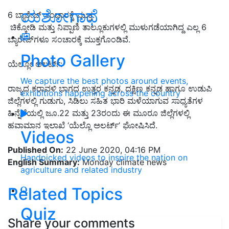
ಯಶೋಗಾಥೆ
6 ಬ್ಯಾರೇಜ್ ಸಂಚಾರಕ್ಕೆ ಮುಕ್ತ:
ಚಿಕ್ಕೋಡಿ ಮತ್ತು ನಿಪ್ಪಾಣಿ ತಾಲ್ಲೂಕುಗಳಲ್ಲಿ ಮುಳುಗಡೆಯಾಗಿದ್ದ ಎಲ್ಲ 6
ಬ್ಯಾರೇಜ್‌ಗಳೂ ಸಂಚಾರಕ್ಕೆ ಮುಕ್ತಗೊಂಡಿವೆ.
Photo Gallery
ಯೆಲ್ಲೋ ಅಲರ್ಟ್:
We capture the best photos around events,
ರಾಜ್ಯದ ಕರಾವಳಿ ಭಾಗದ ಉತ್ತರ ಕನ್ನಡ, ದಕ್ಷಿಣ ಕನ್ನಡ ಹಾಗೂ ಉಡುಪಿ
exhibitions happening across the country
ಜಿಲ್ಲೆಗಳಲ್ಲಿ ಗುಡುಗು, ಸಿಡಿಲು ಸಹಿತ ಭಾರಿ ಮಳೆಯಾಗುವ ಸಾಧ್ಯತೆಗಳ
ಹಿನ್ನೆಲೆಯಲ್ಲಿ ಜೂ.22 ಮತ್ತು 23ರಂದು ಈ ಮೂರೂ ಜಿಲ್ಲೆಗಳಲ್ಲಿ
ಹವಾಮಾನ ಇಲಾಖೆ ‘ಯೆಲ್ಲೊ ಅಲರ್ಟ್’ ಘೋಷಿಸಿದೆ.
Videos
Published On:
22 June 2020, 04:16 PM
Handpicked videos to inspire the nation on
English Summary:
Monday climate news
agriculture and related industry
Related Topics
Quiz
Share your comments