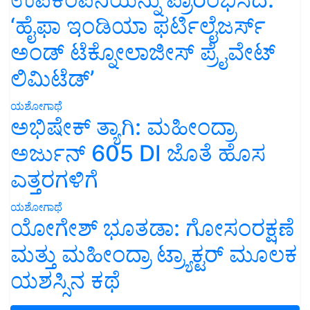
‘ಹೈಫಾ ಇಂಡಿಯಾ ಫರ್ಟಿಲೈಜರ್ಸ್
ಅಂಡ್ ಟೆಕ್ನೋಲಾಜೀಸ್ ಪ್ರೈವೇಟ್
ಲಿಮಿಟೆಡ್’
ಯಶೋಗಾಥೆ
ಅಭಿಷೇಕ್ ತ್ಯಾಗಿ: ಮಹೀಂದ್ರಾ
ಅರ್ಜುನ್ 605 DI ಜೊತೆ ಹೊಸ
ಎತ್ತರಗಳಿಗೆ
ಯಶೋಗಾಥೆ
ಯೋಗೇಶ್ ಭೂತಡಾ: ಗೋಸಂರಕ್ಷಣೆ
ಮತ್ತು ಮಹೀಂದ್ರಾ ಟ್ರ್ಯಾಕ್ಟರ್ ಮೂಲಕ
ಯಶಸ್ಸಿನ ಕಥೆ