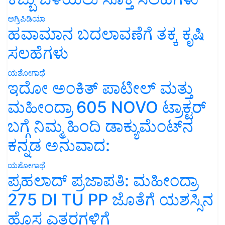
ಅಗ್ರಿಪಿಡಿಯಾ
ಹವಾಮಾನ ಬದಲಾವಣೆಗೆ ತಕ್ಕ ಕೃಷಿ
ಸಲಹೆಗಳು
ಯಶೋಗಾಥೆ
ಇದೋ ಅಂಕಿತ್ ಪಾಟೀಲ್ ಮತ್ತು
ಮಹೀಂದ್ರಾ 605 NOVO ಟ್ರಾಕ್ಟರ್
ಬಗ್ಗೆ ನಿಮ್ಮ ಹಿಂದಿ ಡಾಕ್ಯುಮೆಂಟ್‌ನ
ಕನ್ನಡ ಅನುವಾದ:
ಯಶೋಗಾಥೆ
ಪ್ರಹಲಾದ್ ಪ್ರಜಾಪತಿ: ಮಹೀಂದ್ರಾ
275 DI TU PP ಜೊತೆಗೆ ಯಶಸ್ಸಿನ
ಹೊಸ ಎತ್ತರಗಳಿಗೆ