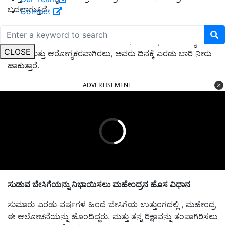
ಬದಲಾಗುತ್ತಿದೆ.
Contact
ಚಾವಣಿಯ ಮೇಲೆ ಚಾಪೆ ಹಾಸಿ, ನಂತರ
ಗೋಣಿಚೀಲ
, ಕೊನೆಗೆ ತೋಟಕ್ಕೆ
ಮಣ್ಣು ಹಾಕುವ ಮೂಲಕ ಕುಮಾರ್ ಗಾರ್ಡನ್‌ ಆರಂಭಿಸಿದರು. ಸಸ್ಯಗಳು
CLOSE
ಹಸಿರು ಮತ್ತು ಆರೋಗ್ಯಕರವಾಗಿರಲು, ಅವರು ದಿನಕ್ಕೆ ಎರಡು ಬಾರಿ ನೀರು
ಹಾಕುತ್ತಾರೆ.
ADVERTISEMENT
ಸುಡುವ ಬೇಸಿಗೆಯನ್ನು ನಿಭಾಯಿಸಲು ಮಹೇಂದ್ರನ ಹೊಸ ವಿಧಾನ
ಸುಮಾರು ಎರಡು ವರ್ಷಗಳ ಹಿಂದೆ ಬೇಸಿಗೆಯ ಉತ್ತುಂಗದಲ್ಲಿ , ಮಹೇಂದ್ರ
ಈ ಆಲೋಚನೆಯನ್ನು ಹೊಂದಿದ್ದರು. ಮತ್ತು ತನ್ನ ರಿಕ್ಷಾವನ್ನು ತಂಪಾಗಿರಿಸಲು