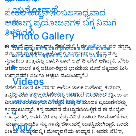
ಯಶೋಗಾಥೆ
ಪೇರಲ ಹಣ್ಣಿನ ನಂಬಲಸಾಧ್ಯವಾದ
ಆರೋಗ್ಯ ಪ್ರಯೋಜನಗಳ ಬಗ್ಗೆ ನಿಮಗೆ
ತಿಳಿದಿರಲಿ
Photo Gallery
ಈ ನಡುವೆ ರಾಷ್ಟ್ರ ರಾಜಧಾನಿ ದೆಹಲಿಯಲ್ಲಿ ಓರ್ವ
ಆಟೋ ಡ್ರೈವರ್
ತನ್ನನ್ನು
We capture the best photos around events,
ಮತ್ತು ತನ್ನ ಗ್ರಾಹಕರನ್ನು ಆಟೋದಲ್ಲಿ ತಂಪಾಗಿರಿಸಲು ಹೊಸ ಮತ್ತು
exhibitions happening across the country
ಸೃಜನಶೀಲ ತಂತ್ರವನ್ನು ರೂಪಿಸಿ ಟಾಕ್‌ ಆಫ್‌ ದಿ ಟೌನ್‌ ಆಗಿದ್ದಾನೆ. ಹೌದು
ಆಟೋ ಚಾಲಕ ತನ್ನ ಆಟೋ-ರಿಕ್ಷಾದ ಛಾವಣಿಯ ಮೇಲೆ ಚಿಕ್ಕದಾದ ಮಿನಿ
ಉದ್ಯಾನವನ್ನೇ ನಿರ್ಮಿಸಿ ಅಚ್ಚರಿಸಿ ಮೂಡಿಸಿದ್ದಾನೆ..!
Videos
ದೆಹಲಿ ಮೂಲದ 48 ವರ್ಷದ ಆಟೋ ಚಾಲಕ ಮಹೇಂದ್ರ ಕುಮಾರ್,
Handpicked videos to inspire the nation on
ತನ್ನನ್ನು ಮತ್ತು ತನ್ನ ಪ್ರಯಾಣಿಕರನ್ನು ಬೇಸಿಗೆಯ ಬಿಸಿಲಿನಿಂದ ರಕ್ಷಿಸಲು ಈ
agriculture and related industry
ವಿನೂತನ ತಂತ್ರವನ್ನ ರೂಪಿಸಿದ್ದಾರೆ. ಮತ್ತು ಆ ಮೂಲಕ ಪ್ರಯಾಣಿಕರನ್ನು
ತಂಪಾಗಿರಿಸಿದ್ದಾರೆ. ತನ್ನ ವಾಹನದ ಮೇಲ್ಛಾವಣಿಯಲ್ಲಿರುವ ಈ ಮೊಬೈಲ್
ಉದ್ಯಾನದಲ್ಲಿ, ಅವರು 20 ಕ್ಕೂ ಹೆಚ್ಚು ವಿವಿಧ ಜಾತಿಯ ಗಿಡಮೂಲಿಕೆಗಳು,
ಮತ್ತು ಅಲಂಕಾರಿಕ ಸಸ್ಯ ಗಳನ್ನು ಬೆಳೆಸುವಲ್ಲಿ ಯಶಸ್ವಿಯಾಗಿದ್ದಾರೆ. ಒಂದು
Quiz
ರೀತಿಯ ಉದ್ಯಾನದಲ್ಲಿ ( ಮೇಲ್ಛಾವಣಿಯ ಉದ್ಯಾನ ), ಅವರು ಲೆಟಿಸ್,