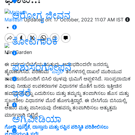
ಆರೋಗ್ಯ ಜೀವನ
Maltesh
Updated on: 17 October, 2022 11:07 AM IST
ತೋಟಗಾರಿಕೆ
Mini Garden
ಪಶುಸಂಗೋಪನೆ
ಈ ವರ್ಷದ ಬೇಸಿಗೆಯ ಋತುವು ಆರಂಭದಿಂದಲೇ ಜನರನ್ನು
ಹೈರಾಣಾಗಿಸಿದೆ. ಪರಿಣಾಮ
ಏಪ್ರಿಲ್‌
ತಿಂಗಳಿನಲ್ಲಿ ದಾಖಲೆ ಮುರಿಯುವ
ತಾಪಮಾನದೊಂದಿಗೆ ಬಿಸಿಲಿ ಝಳವು ಭುಮಿಗೆ ಅಪ್ಪಳಿಸಿದೆ. ಸಾಂಪ್ರದಾಯಿಕ
ತಂಪು ನೀಡುವ ಉಪಕರಣಗಳ ವಿಧಾನಗಳ ಜೊತೆಗೆ ಜನರು ಇತ್ತೀಚಿನ
ಇತರೆ
ಹವಾಮಾನವನ್ನು ಎದುರಿಸಲು ಮತ್ತು ತಮ್ಮನ್ನು ತಂಪಾಗಿಸಲು ಹೊಸ ಮತ್ತು
ಸೃಜನಶೀಲ ವಿಧಾನಗಳ ಮೊರೆ ಹೋಗುತ್ತಿದ್ದಾರೆ. ಈ ಬೇಸಿಗೆಯ ಬಿಸಿಯಲ್ಲಿ,
ಆಹಾರ ಮತ್ತು ಪಾನೀಯವು ದೇಹವನ್ನು ತಂಪಾಗಿರಿಸಲು ಅತ್ಯುತ್ತಮ
ಮಾರ್ಗವಾಗಿ ಬಿಟ್ಟಿದೆ.
ಅಗ್ರಿಪೀಡಿಯಾ
ಗೋಧಿ ಪೂರೈಕೆ, ದಾಸ್ತಾನು ಮತ್ತು ರಫ್ತಿನ ಪರಿಸ್ಥಿತಿ ಪರಿಶೀಲಿಸಲು
ಪ್ರಧಾನಮಂತ್ರಿ ಸಭೆ!