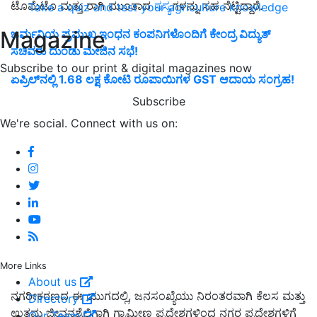
ಟೊಮೆಟೊ ಮತ್ತು ರಾಗಿ ಮುಂತಾದ
ಸಸ್ಯ
ಗಳನ್ನು ಸಹ ನೆಟ್ಟಿದ್ದಾರೆ.
Take a quiz and test your agriculture knowledge
Magazine
ಜರ್ಮನಿಯ ಪ್ರಮುಖ ಇಂಧನ ಕಂಪನಿಗಳೊಂದಿಗೆ ಕೇಂದ್ರ ವಿದ್ಯುತ್
ಸಚಿವರು ದುಂಡು ಮೇಜಿನ ಸಭೆ!
Subscribe to our print & digital magazines now
ಏಪ್ರಿಲ್‌ನಲ್ಲಿ 1.68 ಲಕ್ಷ ಕೋಟಿ ರೂಪಾಯಿಗಳ GST ಆದಾಯ ಸಂಗ್ರಹ!
Subscribe
We're social. Connect with us on:
More Links
About us
ನಗರೀಕರಣದ ಈ ಯುಗದಲ್ಲಿ, ಜನಸಂಖ್ಯೆಯು ನಿರಂತರವಾಗಿ ಕೆಲಸ ಮತ್ತು
Directory
ಉತ್ತಮ ಜೀವನಶೈಲಿಗಾಗಿ ಗ್ರಾಮೀಣ ಪ್ರದೇಶಗಳಿಂದ ನಗರ ಪ್ರದೇಶಗಳಿಗೆ
Our Team