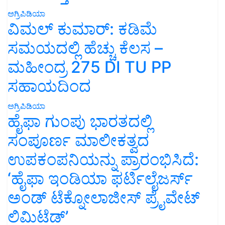
ಅಗ್ರಿಪಿಡಿಯಾ
ವಿಮಲ್ ಕುಮಾರ್: ಕಡಿಮೆ
ಸಮಯದಲ್ಲಿ ಹೆಚ್ಚು ಕೆಲಸ –
ಮಹೀಂದ್ರ 275 DI TU PP
ಸಹಾಯದಿಂದ
ಅಗ್ರಿಪಿಡಿಯಾ
ಹೈಫಾ ಗುಂಪು ಭಾರತದಲ್ಲಿ
ಸಂಪೂರ್ಣ ಮಾಲೀಕತ್ವದ
ಉಪಕಂಪನಿಯನ್ನು ಪ್ರಾರಂಭಿಸಿದೆ:
‘ಹೈಫಾ ಇಂಡಿಯಾ ಫರ್ಟಿಲೈಜರ್ಸ್
ಅಂಡ್ ಟೆಕ್ನೋಲಾಜೀಸ್ ಪ್ರೈವೇಟ್
ಲಿಮಿಟೆಡ್’