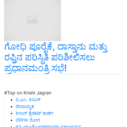
ಗೋಧಿ ಪೂರೈಕೆ, ದಾಸ್ತಾನು ಮತ್ತು
ರಫ್ತಿನ ಪರಿಸ್ಥಿತಿ ಪರಿಶೀಲಿಸಲು
ಪ್ರಧಾನಮಂತ್ರಿ ಸಭೆ!
#Top on Krishi Jagran
ಪಿ.ಎಂ. ಕಿಸಾನ್
ಜೀವಾಮೃತ
ಕಿಸಾನ್ ಕ್ರೇಡಿಟ್ ಕಾರ್ಡ್
ಬೆಳೆಗಳ ರೋಗ
ಕೃಷಿ ಯಂತ್ರೋಪಕರಣಗಳ ಸಹಾಯಧನ