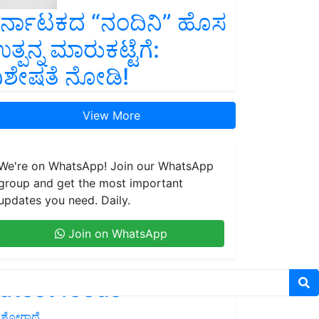
ರ್ನಾಟಕದ “ನಂದಿನಿ” ಹೊಸ
ತ್ಪನ್ನ ಮಾರುಕಟ್ಟೆಗೆ:
ಿಶೇಷತೆ ನೋಡಿ!
View More
We're on WhatsApp! Join our WhatsApp
group and get the most important
updates you need. Daily.
Join on WhatsApp
atest feeds
ಶೋಗಾಥೆ