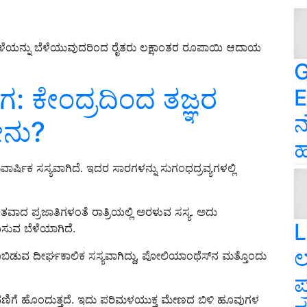
ೆಳೆಯನ್ನು ಬೆಳೆಯುವುದರಿಂದ ರೈತರು ಲಕ್ಷಾಂತರ ರೂಪಾಯಿ ಆದಾಯ
G
ೋಗ: ಕೇಂದ್ರದಿಂದ ತಜ್ಞರ
E
ನ
ೇನು?
ಹ
್ಷಿಕ ಸಸ್ಯವಾಗಿದೆ. ಇದರ ಸಾರಗಳನ್ನು ಸುಗಂಧದ್ರವ್ಯಗಳಲ್ಲಿ
ವಾದ ಪ್ರಜಾತಿಗಳಂತೆ ರಾತ್ರಿಯಲ್ಲಿ ಅರಳುವ ಸಸ್ಯ. ಅದು
L
ಸುವ ಬೆಳೆಯಾಗಿದೆ.
ಲ
 ಹೂಬಿಡುವ ದೀರ್ಘಕಾಲಿಕ ಸಸ್ಯವಾಗಿದ್ದು, ಪೋಲಿಯಾಂಥೆಸ್‌ನ ಮತ್ತೊಂದು
ಪ
ಳವಣಿಗೆ ಹೊಂದುತ್ತದೆ. ಇದು ಪರಿಮಳಯುಕ್ತ ಮೇಣದ ಬಿಳಿ ಹೂವುಗಳ