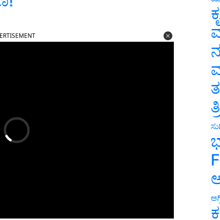
ಣ!
ಕ
ERTISEMENT
ವ
ನ
ಮ
ತ
ತ
ಸುದ
ಭ
F
ಅ
ಅಗ
ಕ