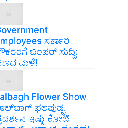
overnment
mployees ಸರ್ಕಾರಿ
ೌಕರರಿಗೆ ಬಂಪರ್‌ ಸುದ್ದಿ:
ಣದ ಮಳೆ!
albagh Flower Show
ಾಲ್‌ಬಾಗ್ ಫಲಪುಷ್ಪ
್ರದರ್ಶನ ಇಷ್ಟು ಕೋಟಿ