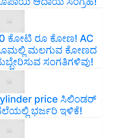
ೂಪಾಯಿ ಆದಾಯ ಸಂಗ್ರಹ!
0 ಕೋಟಿ ರೂ ಕೋಣ! AC
ೂಮಲ್ಲಿ ಮಲಗುವ ಕೋಣದ
ುಬ್ಬೇರಿಸುವ ಸಂಗತಿಗಳಿವು!
ylinder price ಸಿಲಿಂಡರ್‌
ೆಲೆಯಲ್ಲಿ ಭರ್ಜರಿ ಇಳಿಕೆ!