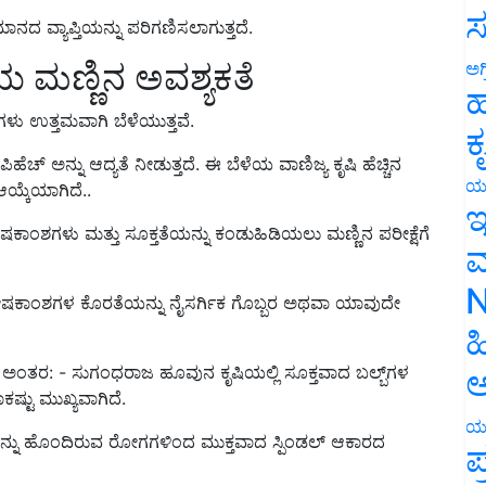
ನದ ವ್ಯಾಪ್ತಿಯನ್ನು ಪರಿಗಣಿಸಲಾಗುತ್ತದೆ.
ಸ
ಮಣ್ಣಿನ ಅವಶ್ಯಕತೆ
ಅಗ
ಹ
ಗಳು ಉತ್ತಮವಾಗಿ ಬೆಳೆಯುತ್ತವೆ.
ಕ
ೆಚ್ ಅನ್ನು ಆದ್ಯತೆ ನೀಡುತ್ತದೆ. ಈ ಬೆಳೆಯ ವಾಣಿಜ್ಯ ಕೃಷಿ ಹೆಚ್ಚಿನ
ಆಯ್ಕೆಯಾಗಿದೆ..
ಯ
ಾಂಶಗಳು ಮತ್ತು ಸೂಕ್ತತೆಯನ್ನು ಕಂಡುಹಿಡಿಯಲು ಮಣ್ಣಿನ ಪರೀಕ್ಷೆಗೆ
ಇ
ಮ
ಷಕಾಂಶಗಳ ಕೊರತೆಯನ್ನು ನೈಸರ್ಗಿಕ ಗೊಬ್ಬರ ಅಥವಾ ಯಾವುದೇ
N
ಹ
ತು ಅಂತರ: - ಸುಗಂಧರಾಜ ಹೂವುನ ಕೃಷಿಯಲ್ಲಿ ಸೂಕ್ತವಾದ ಬಲ್ಬ್‌ಗಳ
ಷ್ಟು ಮುಖ್ಯವಾಗಿದೆ.
ಅ
ಸವನ್ನು ಹೊಂದಿರುವ ರೋಗಗಳಿಂದ ಮುಕ್ತವಾದ ಸ್ಪಿಂಡಲ್ ಆಕಾರದ
ಯ
ಪ
 ಒಂದು ನಿರ್ದಿಷ್ಟ ವಿಶ್ರಾಂತಿ ಅವಧಿಯನ್ನು ಹೊಂದಿರುತ್ತವೆ.