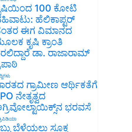
ೃಷಿಯಿಂದ 100 ಕೋಟಿ
ಹಿವಾಟು: ಹೆಲಿಕಾಪ್ಟರ್
ಂತರ ಈಗ ವಿಮಾನದ
ೂಲಕ ಕೃಷಿ ಕ್ರಾಂತಿ
ರಲಿದ್ದಾರೆ ಡಾ. ರಾಜಾರಾಮ್
್ರಿಪಾಠಿ
್ದಿಗಳು
ಾರತದ ಗ್ರಾಮೀಣ ಆರ್ಥಿಕತೆಗೆ
PO ನೇತೃತ್ವದ
ಗ್ರಿವೋಲ್ಟಾಯಿಕ್ಸ್‌ನ ಭರವಸೆ
್ರಿಪಿಡಿಯಾ
ಬ್ಬು ಬೆಳೆಯಲು ಸೂಕ್ತ