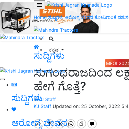
Home
ಸುದ್ದಿಗಳು
ಆರೋಗ್ಯ ಜೀವನ
ತೋಟಗಾರಿಕೆ
ಪಶುಸ
ಕನ್ನಡ
ಸುದ್ದಿಗಳು
MFOI 202
ಸುಗಂಧರಾಜದಿಂದ ಲಕ
ಹೇಗೆ ಗೊತ್ತೆ?
ಸುದ್ದಿಗಳು
KJ Staff
Updated on: 25 October, 2022 5:
ಆರೋಗ್ಯ ಜೀವನ