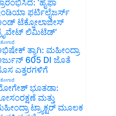
್ರಾರಂಭಿಸಿದೆ: ‘ಹೈಫಾ
ಂಡಿಯಾ ಫರ್ಟಿಲೈಜರ್ಸ್
ಂಡ್ ಟೆಕ್ನೋಲಾಜೀಸ್
್ರೈವೇಟ್ ಲಿಮಿಟೆಡ್’
ಶೋಗಾಥೆ
ಭಿಷೇಕ್ ತ್ಯಾಗಿ: ಮಹೀಂದ್ರಾ
ರ್ಜುನ್ 605 DI ಜೊತೆ
ೊಸ ಎತ್ತರಗಳಿಗೆ
ಶೋಗಾಥೆ
ೋಗೇಶ್ ಭೂತಡಾ:
ೋಸಂರಕ್ಷಣೆ ಮತ್ತು
ಹೀಂದ್ರಾ ಟ್ರ್ಯಾಕ್ಟರ್ ಮೂಲಕ