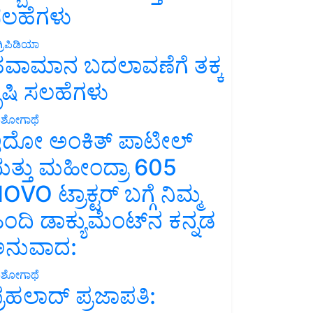
ಲಹೆಗಳು
್ರಿಪಿಡಿಯಾ
ವಾಮಾನ ಬದಲಾವಣೆಗೆ ತಕ್ಕ
ೃಷಿ ಸಲಹೆಗಳು
ಶೋಗಾಥೆ
ದೋ ಅಂಕಿತ್ ಪಾಟೀಲ್
ತ್ತು ಮಹೀಂದ್ರಾ 605
OVO ಟ್ರಾಕ್ಟರ್ ಬಗ್ಗೆ ನಿಮ್ಮ
ಿಂದಿ ಡಾಕ್ಯುಮೆಂಟ್‌ನ ಕನ್ನಡ
ನುವಾದ:
ಶೋಗಾಥೆ
್ರಹಲಾದ್ ಪ್ರಜಾಪತಿ: