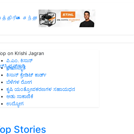
த்திரிகை சந்தா
op on Krishi Jagran
ಪಿ.ಎಂ. ಕಿಸಾನ್
ಸ್ಕ್ರಿಪ್ಷನ್‌ಗಾಗಿ
ಜೀವಾಮೃತ
ಕಿಸಾನ್ ಕ್ರೇಡಿಟ್ ಕಾರ್ಡ್
ಬೆಳೆಗಳ ರೋಗ
ಕೃಷಿ ಯಂತ್ರೋಪಕರಣಗಳ ಸಹಾಯಧನ
ಆಡು ಸಾಕಾಣಿಕೆ
ಉದ್ಯೋಗ
op Stories