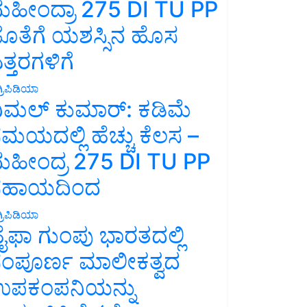
ಹೀಂದ್ರಾ 275 DI TU PP
ೊತೆಗೆ ಯಶಸ್ಸಿನ ಹೊಸ
ತ್ತರಗಳಿಗೆ
್ರಿಪಿಡಿಯಾ
ಿಮಲ್ ಕುಮಾರ್: ಕಡಿಮೆ
ಮಯದಲ್ಲಿ ಹೆಚ್ಚು ಕೆಲಸ –
ಹೀಂದ್ರ 275 DI TU PP
ಸಹಾಯದಿಂದ
್ರಿಪಿಡಿಯಾ
ೈಫಾ ಗುಂಪು ಭಾರತದಲ್ಲಿ
ಂಪೂರ್ಣ ಮಾಲೀಕತ್ವದ
ಪಕಂಪನಿಯನ್ನು