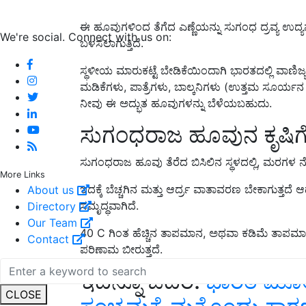
ಈ ಹೂವುಗಳಿಂದ ತೆಗೆದ ಎಣ್ಣೆಯನ್ನು ಸುಗಂಧ ದ್ರವ್ಯ ಉದ್ಯಮ
We're social. Connect with us on:
ಬಳಸಲಾಗುತ್ತಿದೆ.
ಸ್ಥಳೀಯ ಮಾರುಕಟ್ಟೆ ಬೇಡಿಕೆಯಿಂದಾಗಿ ಭಾರತದಲ್ಲಿ ವಾಣಿಜ್
ಮಡಿಕೆಗಳು, ಪಾತ್ರೆಗಳು, ಬಾಲ್ಕನಿಗಳು (ಉತ್ತಮ ಸೂರ್ಯನ 
ನೀವು ಈ ಅದ್ಭುತ ಹೂವುಗಳನ್ನು ಬೆಳೆಯಬಹುದು.
ಸುಗಂಧರಾಜ ಹೂವುನ ಕೃಷಿಗ
ಸುಗಂಧರಾಜ ಹೂವು ತೆರೆದ ಬಿಸಿಲಿನ ಸ್ಥಳದಲ್ಲಿ, ಮರಗಳ ನೆರಳ
More Links
ಇದಕ್ಕೆ ಬೆಚ್ಚಗಿನ ಮತ್ತು ಆರ್ದ್ರ ವಾತಾವರಣ ಬೇಕಾಗುತ್ತ
About us
ಸಮೃದ್ಧವಾಗಿದೆ.
Directory
Our Team
40 C ಗಿಂತ ಹೆಚ್ಚಿನ ತಾಪಮಾನ, ಅಥವಾ ಕಡಿಮೆ ತಾಪಮಾನ
Contact
ಪರಿಣಾಮ ಬೀರುತ್ತದೆ.
ಇದನ್ನೂ ಓದಿರಿ:
ಭಾರತ ಮೂಲದ 
CLOSE