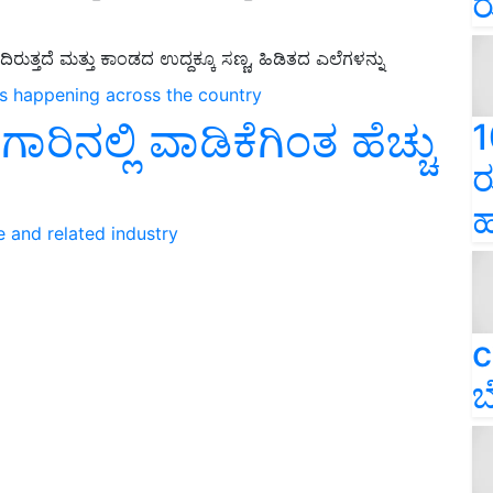
ರ
ರುತ್ತದೆ ಮತ್ತು ಕಾಂಡದ ಉದ್ದಕ್ಕೂ ಸಣ್ಣ, ಹಿಡಿತದ ಎಲೆಗಳನ್ನು
ns happening across the country
ಗಾರಿನಲ್ಲಿ ವಾಡಿಕೆಗಿಂತ ಹೆಚ್ಚು
1
ರ
ಹ
e and related industry
c
ಬ