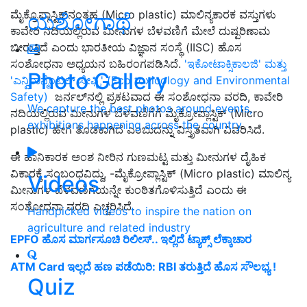
ಮೈಕ್ರೊಪ್ಲಾಸ್ಟಿಕ್‌ನಂತಹ (Micro plastic) ಮಾಲಿನ್ಯಕಾರಕ ವಸ್ತುಗಳು
ಯಶೋಗಾಥೆ
ಕಾವೇರಿ ನದಿಯಲ್ಲಿರುವ ಮೀನುಗಳ ಬೆಳವಣಿಗೆ ಮೇಲೆ ದುಷ್ಪರಿಣಾಮ
ಬೀರುತ್ತಿದೆ ಎಂದು ಭಾರತೀಯ ವಿಜ್ಞಾನ ಸಂಸ್ಥೆ (IISC) ಹೊಸ
ಸಂಶೋಧನಾ ಅಧ್ಯಯನ ಬಹಿರಂಗಪಡಿಸಿದೆ.
'ಇಕೋಟಾಕ್ಸಿಕಾಲಜಿ' ಮತ್ತು
Photo Gallery
'ಎನ್ವಿರಾನ್ಮೆಂಟಲ್ ಸೇಫ್ಟಿ' (Eco toxicology and Environmental
Safety)
ಜರ್ನಲ್‌ನಲ್ಲಿ ಪ್ರಕಟವಾದ ಈ ಸಂಶೋಧನಾ ವರದಿ, ಕಾವೇರಿ
We capture the best photos around events,
ನದಿಯಲ್ಲಿರುವ ಮೀನುಗಳ ಬೆಳವಣಿಗೆಗೆ ಮೈಕ್ರೋಪ್ಲಾಸ್ಟಿಕ್‌ (Micro
exhibitions happening across the country
plastic) ಹೇಗೆ ತೊಡಕಾಗಿದೆ ಎಂಬುದನ್ನು ವಿಸ್ತೃತವಾಗಿ ವಿವರಿಸಿದೆ.
ಈ ಹಾನಿಕಾರಕ ಅಂಶ
ನೀರಿನ
ಗುಣಮಟ್ಟ ಮತ್ತು ಮೀನುಗಳ ದೈಹಿಕ
ವಿಕಾರಕ್ಕೆ ಸಂಬಂಧವಿದ್ದು, -ಮೈಕ್ರೋಪ್ಲಾಸ್ಟಿಕ್‌ (Micro plastic) ಮಾಲಿನ್ಯ
Videos
ಮೀನುಗಳ ಬೆಳವಣಿಗೆಯನ್ನೇ ಕುಂಠಿತಗೊಳಿಸುತ್ತಿದೆ ಎಂದು ಈ
ಸಂಶೋಧನಾ ವರದಿ ಎಚ್ಚರಿಸಿದೆ.
Handpicked videos to inspire the nation on
agriculture and related industry
EPFO ಹೊಸ ಮಾರ್ಗಸೂಚಿ ರಿಲೀಸ್.. ಇಲ್ಲಿದೆ ಟ್ಯಾಕ್ಸ್ ಲೆಕ್ಕಾಚಾರ
ATM Card ಇಲ್ಲದೆ ಹಣ ಪಡೆಯಿರಿ: RBI ತರುತ್ತಿದೆ ಹೊಸ ಸೌಲಭ್ಯ !
Quiz