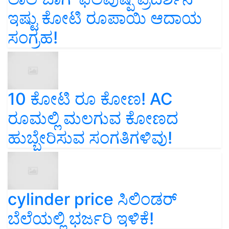
ಇಷ್ಟು ಕೋಟಿ ರೂಪಾಯಿ ಆದಾಯ
ಸಂಗ್ರಹ!
10 ಕೋಟಿ ರೂ ಕೋಣ! AC
ರೂಮಲ್ಲಿ ಮಲಗುವ ಕೋಣದ
ಹುಬ್ಬೇರಿಸುವ ಸಂಗತಿಗಳಿವು!
cylinder price ಸಿಲಿಂಡರ್‌
ಬೆಲೆಯಲ್ಲಿ ಭರ್ಜರಿ ಇಳಿಕೆ!