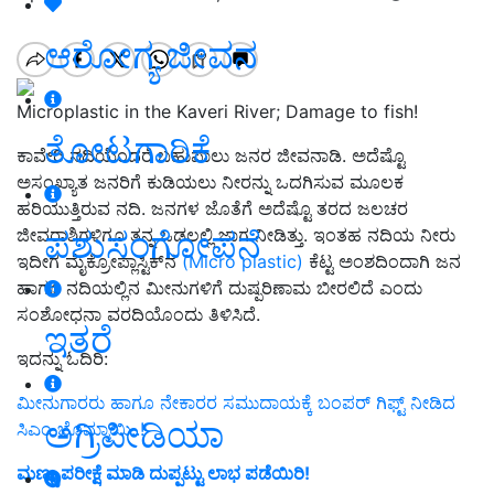
ಆರೋಗ್ಯ ಜೀವನ
Microplastic in the Kaveri River; Damage to fish!
ತೋಟಗಾರಿಕೆ
ಕಾವೇರಿ ನದಿಯೆಂದರೆ ಬಹುಪಾಲು ಜನರ ಜೀವನಾಡಿ. ಅದೆಷ್ಟೊ
ಅಸಂಖ್ಯಾತ ಜನರಿಗೆ ಕುಡಿಯಲು ನೀರನ್ನು ಒದಗಿಸುವ ಮೂಲಕ
ಹರಿಯುತ್ತಿರುವ ನದಿ. ಜನಗಳ ಜೊತೆಗೆ ಅದೆಷ್ಟೊ ತರದ ಜಲಚರ
ಪಶುಸಂಗೋಪನೆ
ಜೀವರಾಶಿಗಳಿಗೂ ತನ್ನ ಒಡಲಲ್ಲಿ ಜಾಗ ನೀಡಿತ್ತು. ಇಂತಹ ನದಿಯ ನೀರು
ಇದೀಗ ಮೈಕ್ರೋಪ್ಲಾಸ್ಟಿಕ್‌ನ
(Micro plastic)
ಕೆಟ್ಟ ಅಂಶದಿಂದಾಗಿ ಜನ
ಹಾಗೂ ನದಿಯಲ್ಲಿನ ಮೀನುಗಳಿಗೆ ದುಷ್ಪರಿಣಾಮ ಬೀರಲಿದೆ ಎಂದು
ಸಂಶೋಧನಾ ವರದಿಯೊಂದು ತಿಳಿಸಿದೆ.
ಇತರೆ
ಇದನ್ನು ಓದಿರಿ:
ಮೀನುಗಾರರು ಹಾಗೂ ನೇಕಾರರ ಸಮುದಾಯಕ್ಕೆ ಬಂಪರ್‌ ಗಿಫ್ಟ್‌ ನೀಡಿದ
ಅಗ್ರಿಪೀಡಿಯಾ
ಸಿಎಂ ಬೊಮ್ಮಾಯಿ..!
ಮಣ್ಣು ಪರೀಕ್ಷೆ ಮಾಡಿ ದುಪ್ಪಟ್ಟು ಲಾಭ ಪಡೆಯಿರಿ!