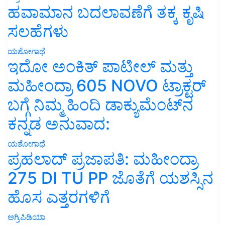
ಹವಾಮಾನ ಬದಲಾವಣೆಗೆ ತಕ್ಕ ಕೃಷಿ
ಸಲಹೆಗಳು
ಯಶೋಗಾಥೆ
ಇದೋ ಅಂಕಿತ್ ಪಾಟೀಲ್ ಮತ್ತು
ಮಹೀಂದ್ರಾ 605 NOVO ಟ್ರಾಕ್ಟರ್
ಬಗ್ಗೆ ನಿಮ್ಮ ಹಿಂದಿ ಡಾಕ್ಯುಮೆಂಟ್‌ನ
ಕನ್ನಡ ಅನುವಾದ:
ಯಶೋಗಾಥೆ
ಪ್ರಹಲಾದ್ ಪ್ರಜಾಪತಿ: ಮಹೀಂದ್ರಾ
275 DI TU PP ಜೊತೆಗೆ ಯಶಸ್ಸಿನ
ಹೊಸ ಎತ್ತರಗಳಿಗೆ
ಅಗ್ರಿಪಿಡಿಯಾ