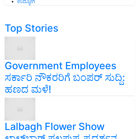
ಉದ್ಯೋಗ
Top Stories
Government Employees
ಸರ್ಕಾರಿ ನೌಕರರಿಗೆ ಬಂಪರ್‌ ಸುದ್ದಿ:
ಹಣದ ಮಳೆ!
Lalbagh Flower Show
ಲಾಲ್‌ಬಾಗ್ ಫಲಪುಷ್ಪ ಪ್ರದರ್ಶನ