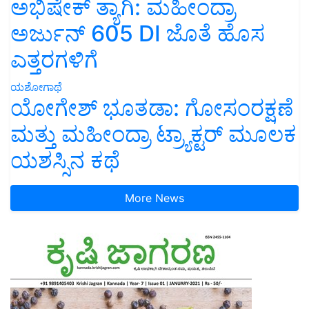
ಅಭಿಷೇಕ್ ತ್ಯಾಗಿ: ಮಹೀಂದ್ರಾ
ಅರ್ಜುನ್ 605 DI ಜೊತೆ ಹೊಸ
ಎತ್ತರಗಳಿಗೆ
ಯಶೋಗಾಥೆ
ಯೋಗೇಶ್ ಭೂತಡಾ: ಗೋಸಂರಕ್ಷಣೆ
ಮತ್ತು ಮಹೀಂದ್ರಾ ಟ್ರ್ಯಾಕ್ಟರ್ ಮೂಲಕ
ಯಶಸ್ಸಿನ ಕಥೆ
More News