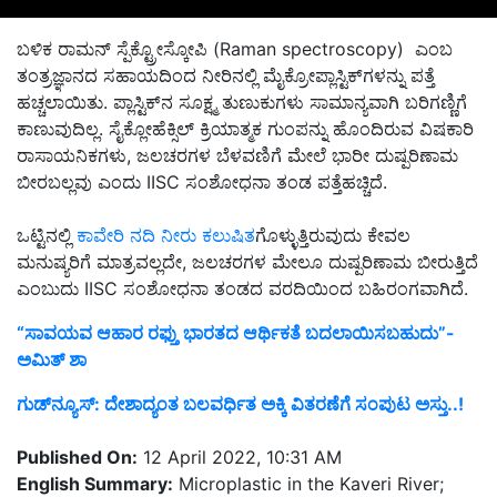
ಬಳಿಕ ರಾಮನ್ ಸ್ಪೆಕ್ಟ್ರೋಸ್ಕೋಪಿ (Raman spectroscopy) ಎಂಬ
ತಂತ್ರಜ್ಞಾನದ ಸಹಾಯದಿಂದ ನೀರಿನಲ್ಲಿ ಮೈಕ್ರೋಪ್ಲಾಸ್ಟಿಕ್‌ಗಳನ್ನು ಪತ್ತೆ
ಹಚ್ಚಲಾಯಿತು. ಪ್ಲಾಸ್ಟಿಕ್‌ನ ಸೂಕ್ಷ್ಮ ತುಣುಕುಗಳು ಸಾಮಾನ್ಯವಾಗಿ ಬರಿಗಣ್ಣಿಗೆ
ಕಾಣುವುದಿಲ್ಲ. ಸೈಕ್ಲೋಹೆಕ್ಸಿಲ್ ಕ್ರಿಯಾತ್ಮಕ ಗುಂಪನ್ನು ಹೊಂದಿರುವ ವಿಷಕಾರಿ
ರಾಸಾಯನಿಕಗಳು, ಜಲಚರಗಳ ಬೆಳವಣಿಗೆ ಮೇಲೆ ಭಾರೀ ದುಷ್ಪರಿಣಾಮ
ಬೀರಬಲ್ಲವು ಎಂದು IISC
ಸಂಶೋಧನಾ
ತಂಡ ಪತ್ತೆಹಚ್ಚಿದೆ.
ಒಟ್ಟಿನಲ್ಲಿ
ಕಾವೇರಿ ನದಿ ನೀರು ಕಲುಷಿತ
ಗೊಳ್ಳುತ್ತಿರುವುದು ಕೇವಲ
ಮನುಷ್ಯರಿಗೆ ಮಾತ್ರವಲ್ಲದೇ, ಜಲಚರಗಳ ಮೇಲೂ ದುಷ್ಪರಿಣಾಮ ಬೀರುತ್ತಿದೆ
ಎಂಬುದು IISC
ಸಂಶೋಧನಾ
ತಂಡದ ವರದಿಯಿಂದ ಬಹಿರಂಗವಾಗಿದೆ.
“ಸಾವಯವ ಆಹಾರ ರಫ್ತು ಭಾರತದ ಆರ್ಥಿಕತೆ ಬದಲಾಯಿಸಬಹುದು”-
ಅಮಿತ್ ಶಾ
ಗುಡ್‌ನ್ಯೂಸ್‌: ದೇಶಾದ್ಯಂತ ಬಲವರ್ಧಿತ ಅಕ್ಕಿ ವಿತರಣೆಗೆ ಸಂಪುಟ ಅಸ್ತು..!
Published On:
12 April 2022, 10:31 AM
English Summary:
Microplastic in the Kaveri River;