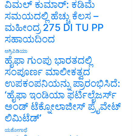
ವಿಮಲ್ ಕುಮಾರ್: ಕಡಿಮೆ
ಸಮಯದಲ್ಲಿ ಹೆಚ್ಚು ಕೆಲಸ –
ಮಹೀಂದ್ರ 275 DI TU PP
ಸಹಾಯದಿಂದ
ಅಗ್ರಿಪಿಡಿಯಾ
ಹೈಫಾ ಗುಂಪು ಭಾರತದಲ್ಲಿ
ಸಂಪೂರ್ಣ ಮಾಲೀಕತ್ವದ
ಉಪಕಂಪನಿಯನ್ನು ಪ್ರಾರಂಭಿಸಿದೆ:
‘ಹೈಫಾ ಇಂಡಿಯಾ ಫರ್ಟಿಲೈಜರ್ಸ್
ಅಂಡ್ ಟೆಕ್ನೋಲಾಜೀಸ್ ಪ್ರೈವೇಟ್
ಲಿಮಿಟೆಡ್’
ಯಶೋಗಾಥೆ