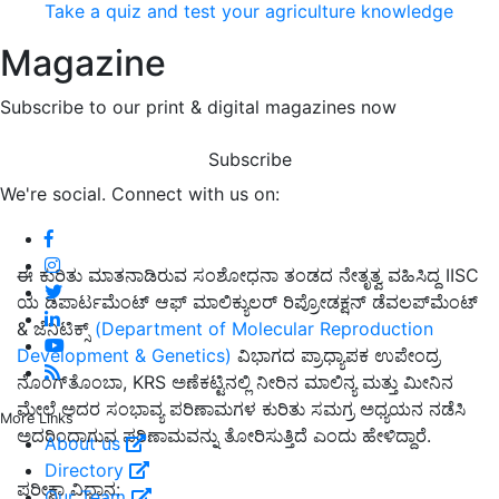
Take a quiz and test your agriculture knowledge
Magazine
Subscribe to our print & digital magazines now
Subscribe
We're social. Connect with us on:
ಈ ಕುರಿತು ಮಾತನಾಡಿರುವ ಸಂಶೋಧನಾ ತಂಡದ ನೇತೃತ್ವ ವಹಿಸಿದ್ದ IISC
ಯ
ಡಿಪಾರ್ಟಮೆಂಟ್
ಆಫ್ ಮಾಲಿಕ್ಯುಲರ್ ರಿಪ್ರೋಡಕ್ಷನ್ ಡೆವಲಪ್‌ಮೆಂಟ್
& ಜೆನಿಟಿಕ್ಸ್
(Department of Molecular Reproduction
Development & Genetics)
ವಿಭಾಗದ ಪ್ರಾಧ್ಯಾಪಕ ಉಪೇಂದ್ರ
ನೊಂಗ್‌ತೊಂಬಾ, KRS ಅಣೆಕಟ್ಟಿನಲ್ಲಿ ನೀರಿನ ಮಾಲಿನ್ಯ ಮತ್ತು ಮೀನಿನ
ಮೇಲೆ ಅದರ ಸಂಭಾವ್ಯ ಪರಿಣಾಮಗಳ ಕುರಿತು ಸಮಗ್ರ ಅಧ್ಯಯನ ನಡೆಸಿ
More Links
ಅದರಿಂದಾಗುವ ಪರಿಣಾಮವನ್ನು
ತೋರಿಸುತ್ತಿದೆ
ಎಂದು ಹೇಳಿದ್ದಾರೆ.
About us
Directory
ಪರೀಕ್ಷಾ ವಿಧಾನ:
Our Team