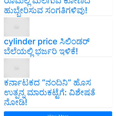
ರೂಮಲ್ಲಿ ಮಲಗುವ ಕೋಣದ
ಹುಬ್ಬೇರಿಸುವ ಸಂಗತಿಗಳಿವು!
cylinder price ಸಿಲಿಂಡರ್‌
ಬೆಲೆಯಲ್ಲಿ ಭರ್ಜರಿ ಇಳಿಕೆ!
ಕರ್ನಾಟಕದ “ನಂದಿನಿ” ಹೊಸ
ಉತ್ಪನ್ನ ಮಾರುಕಟ್ಟೆಗೆ: ವಿಶೇಷತೆ
ನೋಡಿ!