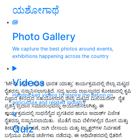
ಯಶೋಗಾಥೆ
Photo Gallery
We capture the best photos around events,
exhibitions happening across the country
Videos
ʼMFOI VVIF ಕಿಸಾನ್‌ ಭಾರತ ಯಾತ್ರಾʼ ಕಾರ್ಯಕ್ರಮದಲ್ಲಿ ಜಿಲ್ಲಾ ಮಟ್ಟದ
ರೈತರನ್ನು ಸನ್ಮಾನಿಸಲಾಗುತ್ತಿದೆ. ಸದ್ಯ ಇಂದು ರಾಜಸ್ಥಾನದ ಕೋಟಾದಲ್ಲಿ ಕೃಷಿ
Handpicked videos to inspire the nation on
ವಿಜ್ಞಾನ ಕೇಂದ್ರದ ಸಹಯೋಗದಲ್ಲಿ ಜಿಲ್ಲಾ ಮಟ್ಟದ ಮಿಲಿಯನೇರ್ ರೈತ
agriculture and related industry
ಪ್ರಶಸ್ತಿ ಪ್ರದಾನ ಸಮಾರಂಭವನ್ನು ಆಯೋಜಿಸಲಾಗಿತ್ತು. ಈ
ಕಾರ್ಯಕ್ರಮದಲ್ಲಿ ಸಾಧನೆಗೈದ ಪ್ರಗತಿಪರ ಹಾಗೂ ಅವಾರ್ಡ್‌ ವಿಜೇತ
ರೈತರನ್ನು ಸನ್ಮಾನಿಸಲಾಯಿತು. ಜೊತೆಗೆ ರಾವಿ ಬೆಳೆಗಳಲ್ಲಿನ ರೋಗ ಮತ್ತು
Quiz
ಕೀಟಗಳ ನಿರ್ವಹಣೆ, ರಾಗಿ ಬೇಸಾಯ ಮತ್ತು ಟ್ರ್ಯಾಕ್ಟರ್‌ಗಳ ನಿರ್ವಹಣೆ
ಬಗ್ಗೆಯೂ ವಿಶೇಷ ಚರ್ಚೆಗಳು ನಡೆದವು. ಈ ಅಧಿವೇಶನದಲ್ಲಿ ರೈತರಿಗೆ