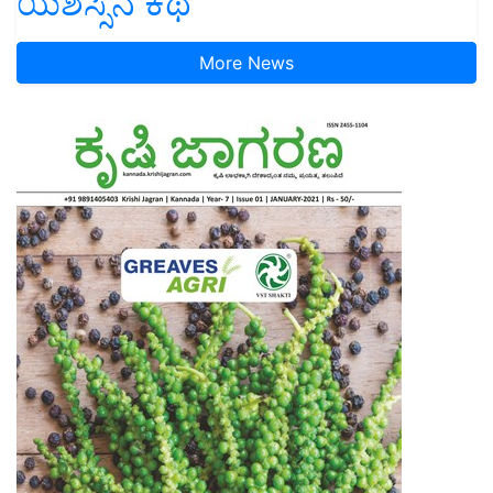
ಯಶಸ್ಸಿನ ಕಥೆ
More News