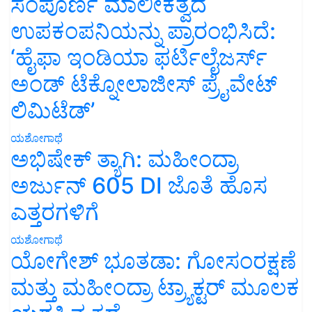
ಸಂಪೂರ್ಣ ಮಾಲೀಕತ್ವದ
ಉಪಕಂಪನಿಯನ್ನು ಪ್ರಾರಂಭಿಸಿದೆ:
‘ಹೈಫಾ ಇಂಡಿಯಾ ಫರ್ಟಿಲೈಜರ್ಸ್
ಅಂಡ್ ಟೆಕ್ನೋಲಾಜೀಸ್ ಪ್ರೈವೇಟ್
ಲಿಮಿಟೆಡ್’
ಯಶೋಗಾಥೆ
ಅಭಿಷೇಕ್ ತ್ಯಾಗಿ: ಮಹೀಂದ್ರಾ
ಅರ್ಜುನ್ 605 DI ಜೊತೆ ಹೊಸ
ಎತ್ತರಗಳಿಗೆ
ಯಶೋಗಾಥೆ
ಯೋಗೇಶ್ ಭೂತಡಾ: ಗೋಸಂರಕ್ಷಣೆ
ಮತ್ತು ಮಹೀಂದ್ರಾ ಟ್ರ್ಯಾಕ್ಟರ್ ಮೂಲಕ