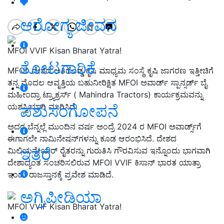
ಆರೋಗ್ಯ ಜೀವನ
MFOI VVIF Kisan Bharat Yatra!
ತೋಟಗಾರಿಕೆ
MFOI: ದೇಶದ ಅತಿದೊಡ್ಡ ಕೃಷಿ ಮಾಧ್ಯಮ ಸಂಸ್ಥೆ ಕೃಷಿ ಜಾಗರಣ ಇತ್ತೀಚಿಗೆ
ತನ್ನ ಮೊದಲ ಆವೃತ್ತಿಯ ಬಹುನೀರಿಕ್ಷಿತ MFOI ಅವಾರ್ಡ್‌ ಸ್ಪಾನ್ಸರ್ಡ್‌ ಬೈ
ಮಹೀಂದ್ರಾ ಟ್ರ್ಯಾಕ್ರರ್ಸ್‌ ( Mahindra Tractors) ಕಾರ್ಯಕ್ರಮವನ್ನು
ಪಶುಸಂಗೋಪನೆ
ಯಶಸ್ವಿಯಾಗಿ ಮುಗಿಸಿದೆ.
ಅದರ ಬೆನ್ನಲ್ಲೆ ಮುಂದಿನ ವರ್ಷ ಅಂದ್ರೆ 2024 ರ MFOI ಅವಾರ್ಡ್ಸ್‌ಗೆ
ಈಗಾಗಲೇ ನಾಮಿನೇಷನ್‌ಗಳನ್ನು ಕೂಡ ಆರಂಭಿಸಿದೆ. ದೇಶದ
ಇತರೆ
ಮಿಲಿಯನೇಯರ್‌ ರೈತರನ್ನು ಗುರುತಿಸಿ ಗೌರವಿಸುವ ಇನ್ನೊಂದು ಭಾಗವಾಗಿ
ದೇಶಾದ್ಯಂತ ಸಂಚರಿಸಲಿರುವ MFOI VVIF ಕಿಸಾನ್‌ ಭಾರತ ಯಾತ್ರಾ
ಇಂದು ರಾಜಸ್ತಾನಕ್ಕೆ ಪ್ರವೇಶ ಮಾಡಿದೆ.
ಅಗ್ರಿಪೀಡಿಯಾ
MFOI VVIF Kisan Bharat Yatra!