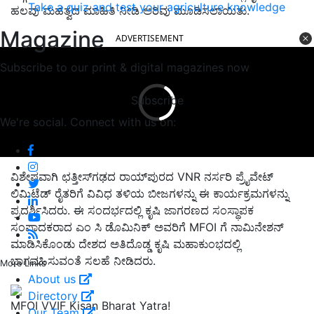
Take a quiz and test your agriculture knowledge
ಹಲವು ಮಹತ್ವದ ಮಾಹಿತಿ ನೀಡಿ ಅರಿವು ಮೂಡಿಸಲಾಯಿತು.
Magazine
ADVERTISEMENT
Subscribe to our print & digital magazines now
Subscribe
We're social. Connect with us on:
ವಿಶೇಷವಾಗಿ ಛತ್ತೀಸ್‌ಗಢದ ರಾಯ್‌ಪುರದ VNR ನರ್ಸರಿ ಪ್ರೈವೇಟ್
ಲಿಮಿಟೆಡ್ ರೈತರಿಗೆ ವಿವಿಧ ತಳಿಯ ಬೀಜಗಳನ್ನು ಈ ಕಾರ್ಯಕ್ರಮಗಳನ್ನು
ಪ್ರದರ್ಶಿಸಿದರು. ಈ ಸಂದರ್ಭದಲ್ಲಿ ಕೃಷಿ ಜಾಗರಣದ ಸಂಸ್ಥಾಪಕ
ಸಂಪಾದಕರಾದ ಎಂ ಸಿ ಡೊಮಿನಿಕ್‌ ಅವರಿಗೆ MFOI ಗೆ ನಾಮಿನೇಶನ್‌
ಮಾಡಿಸಿಕೊಂಡು ದೇಶದ ಅತಿದೊಡ್ಡ ಕೃಷಿ ಮಹಾಕುಂಭದಲ್ಲಿ
ಭಾಗವಹಿಸುವಂತೆ ಸಲಹೆ ನೀಡಿದರು.
More Links
About us
Directory
MFOI VVIF Kisan Bharat Yatra!
Our Team