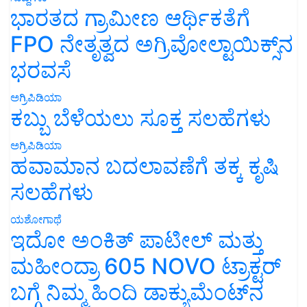
ಭಾರತದ ಗ್ರಾಮೀಣ ಆರ್ಥಿಕತೆಗೆ
FPO ನೇತೃತ್ವದ ಅಗ್ರಿವೋಲ್ಟಾಯಿಕ್ಸ್‌ನ
ಭರವಸೆ
ಅಗ್ರಿಪಿಡಿಯಾ
ಕಬ್ಬು ಬೆಳೆಯಲು ಸೂಕ್ತ ಸಲಹೆಗಳು
ಅಗ್ರಿಪಿಡಿಯಾ
ಹವಾಮಾನ ಬದಲಾವಣೆಗೆ ತಕ್ಕ ಕೃಷಿ
ಸಲಹೆಗಳು
ಯಶೋಗಾಥೆ
ಇದೋ ಅಂಕಿತ್ ಪಾಟೀಲ್ ಮತ್ತು
ಮಹೀಂದ್ರಾ 605 NOVO ಟ್ರಾಕ್ಟರ್
ಬಗ್ಗೆ ನಿಮ್ಮ ಹಿಂದಿ ಡಾಕ್ಯುಮೆಂಟ್‌ನ