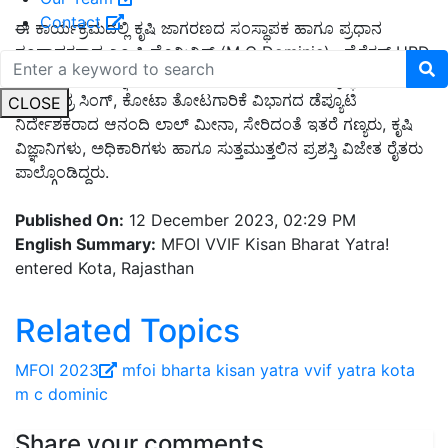
Contact
ಈ ಕಾರ್ಯಕ್ರಮದಲ್ಲಿ ಕೃಷಿ ಜಾಗರಣದ ಸಂಸ್ಥಾಪಕ ಹಾಗೂ ಪ್ರಧಾನ
ಸಂಪಾದಕರಾದ ಎಂ ಸಿ ಡೊಮಿನಿಕ್‌ (M C Dominic), ಡೈರೆಕ್ಟರ್‌ HRD
ಹಾಗೂ ಹಿರಿಯ ವಿಜ್ಞಾನಿಗಳು & ಕೋಟಾ KVK ಯ ಮುಖ್ಯಸ್ಥರು ಆದ ಡಾ.
ಮಹೇಂದ್ರ ಸಿಂಗ್‌, ಕೋಟಾ ತೋಟಗಾರಿಕೆ ವಿಭಾಗದ ಡೆಪ್ಯೂಟಿ
CLOSE
ನಿರ್ದೇಶಕರಾದ ಆನಂದಿ ಲಾಲ್‌ ಮೀನಾ, ಸೇರಿದಂತೆ ಇತರೆ ಗಣ್ಯರು, ಕೃಷಿ
ವಿಜ್ಞಾನಿಗಳು, ಅಧಿಕಾರಿಗಳು ಹಾಗೂ ಸುತ್ತಮುತ್ತಲಿನ ಪ್ರಶಸ್ತಿ ವಿಜೇತ ರೈತರು
ಪಾಲ್ಗೊಂಡಿದ್ದರು.
Published On:
12 December 2023, 02:29 PM
English Summary:
MFOI VVIF Kisan Bharat Yatra!
entered Kota, Rajasthan
Related Topics
MFOI 2023
mfoi
bharta kisan yatra
vvif yatra
kota
m c dominic
Share your comments