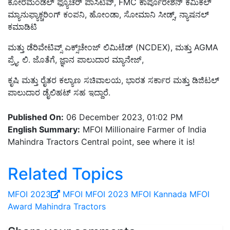
ಕೋರಮಂಡಲ್ ಫ್ಯೂಚರ್ ಪಾಸಿಟಿವ್, FMC ಕಾರ್ಪೊರೇಶನ್ ಕೆಮಿಕಲ್
ಮ್ಯಾನುಫ್ಯಾಕ್ಚರಿಂಗ್ ಕಂಪನಿ, ಹೋಂಡಾ, ಸೋಮಾನಿ ಸೀಡ್ಸ್, ನ್ಯಾಷನಲ್
ಕಮಾಡಿಟಿ
ಮತ್ತು ಡೆರಿವೇಟಿವ್ಸ್ ಎಕ್ಸ್‌ಚೇಂಜ್ ಲಿಮಿಟೆಡ್ (NCDEX), ಮತ್ತು AGMA
ಪ್ರೈ. ಲಿ. ಜೊತೆಗೆ, ಜ್ಞಾನ ಪಾಲುದಾರ ಮ್ಯಾನೇಜ್,
ಕೃಷಿ ಮತ್ತು ರೈತರ ಕಲ್ಯಾಣ ಸಚಿವಾಲಯ, ಭಾರತ ಸರ್ಕಾರ ಮತ್ತು ಡಿಜಿಟಲ್
ಪಾಲುದಾರ ಡೈಲಿಹಟ್ ಸಹ ಇದ್ದಾರೆ.
Published On:
06 December 2023, 01:02 PM
English Summary:
MFOI Millionaire Farmer of India
Mahindra Tractors Central point, see where it is!
Related Topics
MFOI 2023
MFOI
MFOI 2023
MFOI Kannada
MFOI
Award
Mahindra Tractors