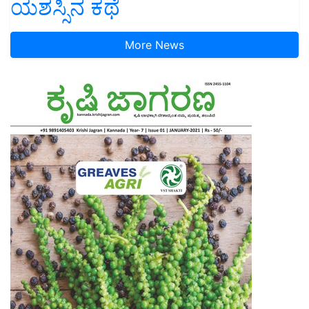
ಯಶಸ್ಸಿನ ಕಥೆ
More News