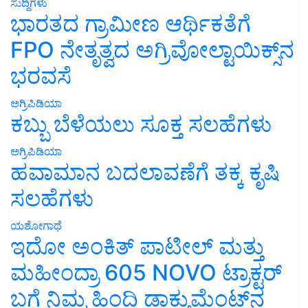
ಸುದ್ದಿಗಳು
ಭಾರತದ ಗ್ರಾಮೀಣ ಆರ್ಥಿಕತೆಗೆ
FPO ನೇತೃತ್ವದ ಅಗ್ರಿವೋಲ್ಟಾಯಿಕ್ಸ್‌ನ
ಭರವಸೆ
ಅಗ್ರಿಪಿಡಿಯಾ
ಕಬ್ಬು ಬೆಳೆಯಲು ಸೂಕ್ತ ಸಲಹೆಗಳು
ಅಗ್ರಿಪಿಡಿಯಾ
ಹವಾಮಾನ ಬದಲಾವಣೆಗೆ ತಕ್ಕ ಕೃಷಿ
ಸಲಹೆಗಳು
ಯಶೋಗಾಥೆ
ಇದೋ ಅಂಕಿತ್ ಪಾಟೀಲ್ ಮತ್ತು
ಮಹೀಂದ್ರಾ 605 NOVO ಟ್ರಾಕ್ಟರ್
ಬಗ್ಗೆ ನಿಮ್ಮ ಹಿಂದಿ ಡಾಕ್ಯುಮೆಂಟ್‌ನ