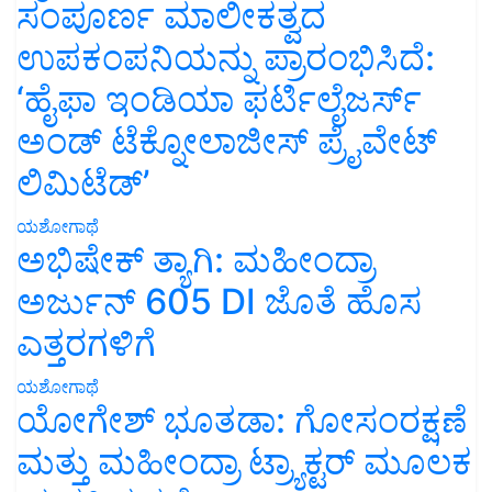
ಸಂಪೂರ್ಣ ಮಾಲೀಕತ್ವದ
ಉಪಕಂಪನಿಯನ್ನು ಪ್ರಾರಂಭಿಸಿದೆ:
‘ಹೈಫಾ ಇಂಡಿಯಾ ಫರ್ಟಿಲೈಜರ್ಸ್
ಅಂಡ್ ಟೆಕ್ನೋಲಾಜೀಸ್ ಪ್ರೈವೇಟ್
ಲಿಮಿಟೆಡ್’
ಯಶೋಗಾಥೆ
ಅಭಿಷೇಕ್ ತ್ಯಾಗಿ: ಮಹೀಂದ್ರಾ
ಅರ್ಜುನ್ 605 DI ಜೊತೆ ಹೊಸ
ಎತ್ತರಗಳಿಗೆ
ಯಶೋಗಾಥೆ
ಯೋಗೇಶ್ ಭೂತಡಾ: ಗೋಸಂರಕ್ಷಣೆ
ಮತ್ತು ಮಹೀಂದ್ರಾ ಟ್ರ್ಯಾಕ್ಟರ್ ಮೂಲಕ