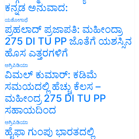
ಕನ್ನಡ ಅನುವಾದ:
ಯಶೋಗಾಥೆ
ಪ್ರಹಲಾದ್ ಪ್ರಜಾಪತಿ: ಮಹೀಂದ್ರಾ
275 DI TU PP ಜೊತೆಗೆ ಯಶಸ್ಸಿನ
ಹೊಸ ಎತ್ತರಗಳಿಗೆ
ಅಗ್ರಿಪಿಡಿಯಾ
ವಿಮಲ್ ಕುಮಾರ್: ಕಡಿಮೆ
ಸಮಯದಲ್ಲಿ ಹೆಚ್ಚು ಕೆಲಸ –
ಮಹೀಂದ್ರ 275 DI TU PP
ಸಹಾಯದಿಂದ
ಅಗ್ರಿಪಿಡಿಯಾ
ಹೈಫಾ ಗುಂಪು ಭಾರತದಲ್ಲಿ