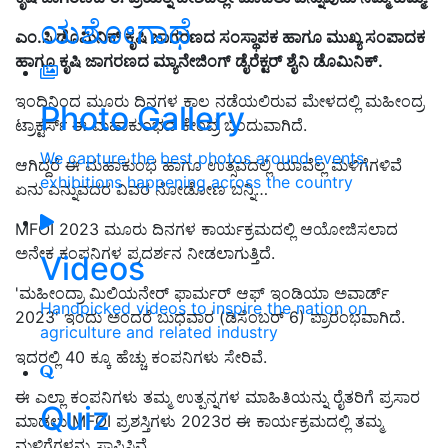
ಯಶೋಗಾಥೆ
ಎಂ.ಸಿ ಡೊಮಿನಿಕ್‌ ಕೃಷಿ ಜಾಗರಣದ ಸಂಸ್ಥಾಪಕ ಹಾಗೂ ಮುಖ್ಯ ಸಂಪಾದಕ
ಹಾಗೂ ಕೃಷಿ ಜಾಗರಣದ ಮ್ಯಾನೇಜಿಂಗ್‌ ಡೈರೆಕ್ಟರ್‌ ಶೈನಿ ಡೊಮಿನಿಕ್‌.
ಇಂದಿನಿಂದ ಮೂರು ದಿನಗಳ ಕಾಲ ನಡೆಯಲಿರುವ ಮೇಳದಲ್ಲಿ ಮಹೀಂದ್ರ
Photo Gallery
ಟ್ರಾಕ್ಟರ್ಸ್‌ ಈ ಮಹಾಕುಂಭದ ಕೇಂದ್ರ ಬಿಂದುವಾಗಿದೆ.
We capture the best photos around events,
ಆಗಿದ್ದರೆ ಈ ಮಹಾಕುಂಭ ಹಾಗೂ ಉತ್ಸವದಲ್ಲಿ ಯಾವೆಲ್ಲ ಮಳಿಗೆಗಳಿವೆ
exhibitions happening across the country
ಏನು ಎನ್ನುವದರ ವಿವರ ನೋಡೋಣ ಬನ್ನಿ…
MFOI 2023 ಮೂರು ದಿನಗಳ ಕಾರ್ಯಕ್ರಮದಲ್ಲಿ ಆಯೋಜಿಸಲಾದ
ಅನೇಕ ಕಂಪನಿಗಳ ಪ್ರದರ್ಶನ ನೀಡಲಾಗುತ್ತಿದೆ.
Videos
'ಮಹೀಂದ್ರಾ
ಮಿಲಿಯನೇರ್
ಫಾರ್ಮರ್ ಆಫ್ ಇಂಡಿಯಾ ಅವಾರ್ಡ್
Handpicked videos to inspire the nation on
2023' ಇಂದು ಅಂದರೆ ಬುಧವಾರ (ಡಿಸೆಂಬರ್ 6) ಪ್ರಾರಂಭವಾಗಿದೆ.
agriculture and related industry
ಇದರಲ್ಲಿ 40 ಕ್ಕೂ ಹೆಚ್ಚು ಕಂಪನಿಗಳು ಸೇರಿವೆ.
ಈ ಎಲ್ಲಾ ಕಂಪನಿಗಳು ತಮ್ಮ ಉತ್ಪನ್ನಗಳ ಮಾಹಿತಿಯನ್ನು ರೈತರಿಗೆ ಪ್ರಸಾರ
Quiz
ಮಾಡಲು MFOI ಪ್ರಶಸ್ತಿಗಳು 2023ರ ಈ ಕಾರ್ಯಕ್ರಮದಲ್ಲಿ ತಮ್ಮ
ಮಳಿಗೆಗಳನ್ನು ಸ್ಥಾಪಿಸಿವೆ.