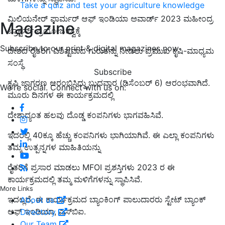
Take a quiz and test your agriculture knowledge
ಮಿಲಿಯನೇರ್ ಫಾರ್ಮರ್ ಆಫ್ ಇಂಡಿಯಾ ಅವಾರ್ಡ್ 2023 ಮಹೀಂದ್ರ
Magazine
ಟ್ರಾಕ್ಟರ್ಸ್‌ ಪ್ರಯೋಜಕತ್ವಕ್ಕೆ
Subscribe to our print & digital magazines now
ದೇಶದ ರೈತರಿಗೆ ವಿಶಿಷ್ಟವಾದ ಗುರುತನ್ನು ನೀಡಲು ಪ್ರಮುಖ ಕೃಷಿ-ಮಾಧ್ಯಮ
ಸಂಸ್ಥೆ
Subscribe
ಕೃಷಿ ಜಾಗರಣ
ಆರಂಭಿಸಿದ್ದು ಬುಧವಾರ (ಡಿಸೆಂಬರ್
6) ಆರಂಭವಾಗಿದೆ.
We're social. Connect with us on:
ಮೂರು ದಿನಗಳ ಈ ಕಾರ್ಯಕ್ರಮದಲ್ಲಿ
ದೇಶಾದ್ಯಂತ ಹಲವು ದೊಡ್ಡ ಕಂಪನಿಗಳು ಭಾಗವಹಿಸಿವೆ.
ಇದರಲ್ಲಿ 40ಕ್ಕೂ ಹೆಚ್ಚು ಕಂಪನಿಗಳು ಭಾಗಿಯಾಗಿವೆ. ಈ ಎಲ್ಲಾ ಕಂಪನಿಗಳು
ತಮ್ಮ ಉತ್ಪನ್ನಗಳ ಮಾಹಿತಿಯನ್ನು
ರೈತರಿಗೆ ಪ್ರಸಾರ ಮಾಡಲು MFOI ಪ್ರಶಸ್ತಿಗಳು 2023 ರ ಈ
ಕಾರ್ಯಕ್ರಮದಲ್ಲಿ ತಮ್ಮ ಮಳಿಗೆಗಳನ್ನು ಸ್ಥಾಪಿಸಿವೆ.
More Links
ಇದಲ್ಲದೆ, ಈ ಕಾರ್ಯಕ್ರಮದ ಬ್ಯಾಂಕಿಂಗ್ ಪಾಲುದಾರರು ಸ್ಟೇಟ್ ಬ್ಯಾಂಕ್
About us
ಆಫ್ ಇಂಡಿಯಾ, ಎಸ್‌ಬಿಐ.
Directory
Our Team