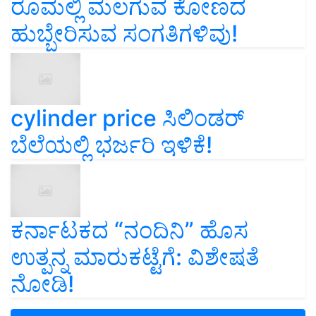
ರೂಮಲ್ಲಿ ಮಲಗುವ ಕೋಣದ
ಹುಬ್ಬೇರಿಸುವ ಸಂಗತಿಗಳಿವು!
cylinder price ಸಿಲಿಂಡರ್‌
ಬೆಲೆಯಲ್ಲಿ ಭರ್ಜರಿ ಇಳಿಕೆ!
ಕರ್ನಾಟಕದ “ನಂದಿನಿ” ಹೊಸ
ಉತ್ಪನ್ನ ಮಾರುಕಟ್ಟೆಗೆ: ವಿಶೇಷತೆ
ನೋಡಿ!