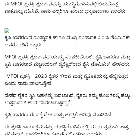
ಈ MFOI ಪ್ರಶಸ್ತಿ ಪ್ರದರ್ಶನವನ್ನು ಯಶಸ್ವಿಗೊಳಿಸುವಲ್ಲಿ ಬಹುದೊಡ್ಡ
ಪಾತ್ರವನ್ನು ವಹಿಸಿವೆ. ನಾನು ಎಲ್ಲರಿಗೂ ತುಂಬಾ ಧನ್ಯವಾದಗಳು ಎಂದರು.
ಕೃಷಿ ಜಾಗರಣದ ಸಂಸ್ಥಾಪಕ ಹಾಗೂ ಮುಖ್ಯ ಸಂಪಾದಕ ಎಂ.ಸಿ ಡೊಮಿನಿಕ್‌
ಅವರೊಂದಿಗೆ ಗಣ್ಯರು
MFOI ಪ್ರಶಸ್ತಿ ಪ್ರದರ್ಶನದ ಯಶಸ್ವಿ ಸಂಘಟನೆಯಲ್ಲಿ, ಕೃಷಿ ಜಾಗರಣ ಮತ್ತು
ಕೃಷಿ ಜಾಗರಣದ ಮ್ಯಾನೇಜಿಂಗ್‌ ಡೈರೆಕ್ಟರ್‌ರಾದ ಶೈನಿ ಡೊಮಿನಿಕ್ ಹೇಳಿದರು,
“MFOI ಪ್ರಶಸ್ತಿ - 2023 ರೈತರ ಗೌರವ ಮತ್ತು ನೈತಿಕತೆಯನ್ನು ಹೆಚ್ಚಿಸುತ್ತದೆ
ಎಂದು ನಾನು ಭಾವಿಸುತ್ತೇನೆ.
ದೇಶದ ರೈತರ ಸ್ಥಿತಿ ಬಹಳಷ್ಟು ಬದಲಾಗಿದೆ, ರೈತರು ತಮ್ಮ ಹೊಲಗಳಲ್ಲಿ ಹೆಚ್ಚು
ಉತ್ತಮವಾಗಿ ಕಾರ್ಯನಿರ್ವಹಿಸುತ್ತಿದ್ದಾರೆ,
ಕೃಷಿ ಜಾಗರಣ ಈ ಬಗ್ಗೆ ದೇಶ ಮತ್ತು ಜಗತ್ತಿಗೆ ಅರಿವು ಮೂಡಿಸಿದೆ.
ಈ ಪ್ರಶಸ್ತಿ ಕಾರ್ಯಕ್ರಮವನ್ನು ಯಶಸ್ವಿಗೊಳಿಸುವಲ್ಲಿ ಯಾರು ಪ್ರಮುಖ ಪಾತ್ರ
ವಹಿಸಿದ್ದಾರೆ. ಅವರೆಲ್ಲರಿಗೂ ಕೃತಜ್ಞತೆ ಸಲ್ಲಿಸುತ್ತೇನೆ ಎಂದರು.