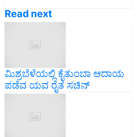
Read next
ಮಿಶ್ರಬೆಳೆಯಲ್ಲಿ ಕೈತುಂಬಾ ಆದಾಯ
ಪಡೆವ ಯವ ರೈತ ಸಚಿನ್