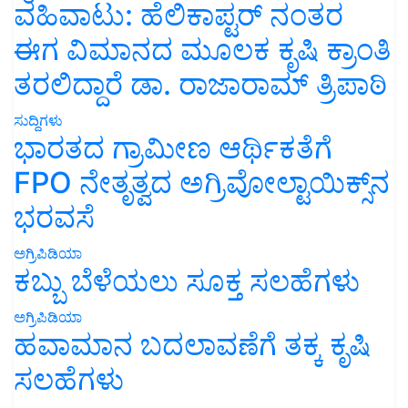
ವಹಿವಾಟು: ಹೆಲಿಕಾಪ್ಟರ್ ನಂತರ
ಈಗ ವಿಮಾನದ ಮೂಲಕ ಕೃಷಿ ಕ್ರಾಂತಿ
ತರಲಿದ್ದಾರೆ ಡಾ. ರಾಜಾರಾಮ್ ತ್ರಿಪಾಠಿ
ಸುದ್ದಿಗಳು
ಭಾರತದ ಗ್ರಾಮೀಣ ಆರ್ಥಿಕತೆಗೆ
FPO ನೇತೃತ್ವದ ಅಗ್ರಿವೋಲ್ಟಾಯಿಕ್ಸ್‌ನ
ಭರವಸೆ
ಅಗ್ರಿಪಿಡಿಯಾ
ಕಬ್ಬು ಬೆಳೆಯಲು ಸೂಕ್ತ ಸಲಹೆಗಳು
ಅಗ್ರಿಪಿಡಿಯಾ
ಹವಾಮಾನ ಬದಲಾವಣೆಗೆ ತಕ್ಕ ಕೃಷಿ
ಸಲಹೆಗಳು