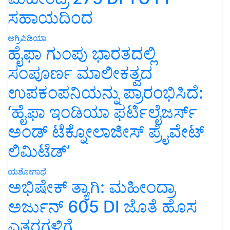
ಸಹಾಯದಿಂದ
ಅಗ್ರಿಪಿಡಿಯಾ
ಹೈಫಾ ಗುಂಪು ಭಾರತದಲ್ಲಿ
ಸಂಪೂರ್ಣ ಮಾಲೀಕತ್ವದ
ಉಪಕಂಪನಿಯನ್ನು ಪ್ರಾರಂಭಿಸಿದೆ:
‘ಹೈಫಾ ಇಂಡಿಯಾ ಫರ್ಟಿಲೈಜರ್ಸ್
ಅಂಡ್ ಟೆಕ್ನೋಲಾಜೀಸ್ ಪ್ರೈವೇಟ್
ಲಿಮಿಟೆಡ್’
ಯಶೋಗಾಥೆ
ಅಭಿಷೇಕ್ ತ್ಯಾಗಿ: ಮಹೀಂದ್ರಾ
ಅರ್ಜುನ್ 605 DI ಜೊತೆ ಹೊಸ
ಎತ್ತರಗಳಿಗೆ