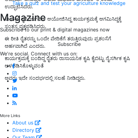
Take a quiz and test your agriculture knowledge
ಉದ್ಘಾಟಿಸಿದರು.
Magazine
ಈ ವೇಳೆ ಕೃಷಿ ಜಾಗರಣ ಆಯೋಜಿಸಿದ್ದ ಕಾರ್ಯಕ್ರಮಕ್ಕೆ ಆಗಮಿಸಿದ್ದಕ್ಕೆ
ಸಂತಸ ವ್ಯಕ್ತಪಡಿಸಿದರು.
Subscribe to our print & digital magazines now
ಈ ರೀತಿ ರೈತರನ್ನು ಒಂದೇ ವೇದಿಕೆಗೆ ತರುತ್ತಿರುವುದು ಪ್ರಶಂಸೆಗೆ
Subscribe
ಅರ್ಹವಾಗಿದೆ ಎಂದರು.
We're social. Connect with us on:
ಕಾರ್ಯಕ್ರಮಕ್ಕೆ ಬಂದಿದ್ದ ರೈತರು ರಾಸಾಯನಿಕ ಕೃಷಿ ಕೈಬಿಟ್ಟು ನೈಸರ್ಗಿಕ ಕೃಷಿ
ಅಳವಡಿಸಿಕೊಳ್ಳುವಂತೆ
ಅವರು ಇದೇ ಸಂದರ್ಭದಲ್ಲಿ ಸಲಹೆ ನೀಡಿದ್ದರು.
More Links
About us
Directory
Our Team