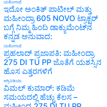
ಯಶೋಗಾಥೆ
ಇದೋ ಅಂಕಿತ್ ಪಾಟೀಲ್ ಮತ್ತು
ಮಹೀಂದ್ರಾ 605 NOVO ಟ್ರಾಕ್ಟರ್
ಬಗ್ಗೆ ನಿಮ್ಮ ಹಿಂದಿ ಡಾಕ್ಯುಮೆಂಟ್‌ನ
ಕನ್ನಡ ಅನುವಾದ:
ಯಶೋಗಾಥೆ
ಪ್ರಹಲಾದ್ ಪ್ರಜಾಪತಿ: ಮಹೀಂದ್ರಾ
275 DI TU PP ಜೊತೆಗೆ ಯಶಸ್ಸಿನ
ಹೊಸ ಎತ್ತರಗಳಿಗೆ
ಅಗ್ರಿಪಿಡಿಯಾ
ವಿಮಲ್ ಕುಮಾರ್: ಕಡಿಮೆ
ಸಮಯದಲ್ಲಿ ಹೆಚ್ಚು ಕೆಲಸ –
ಮಹೀಂದ್ರ 275 DI TU PP