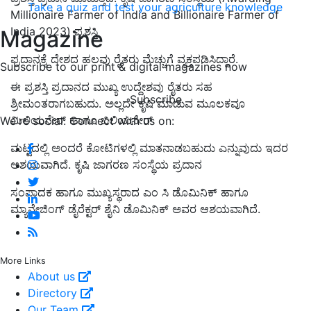
Take a quiz and test your agriculture knowledge
Millionaire Farmer of India and Billionaire Farmer of
India 2023) ಪ್ರಶಸ್ತಿ
Magazine
ಪ್ರದಾನಕ್ಕೆ ದೇಶದ ಹಲವು ರೈತರು ಮೆಚ್ಚುಗೆ ವ್ಯಕ್ತಪಡಿಸಿದ್ದಾರೆ.
Subscribe to our print & digital magazines now
ಈ ಪ್ರಶಸ್ತಿ ಪ್ರದಾನದ ಮುಖ್ಯ ಉದ್ದೇಶವು ರೈತರು ಸಹ
Subscribe
ಶ್ರೀಮಂತರಾಗಬಹುದು. ಅಲ್ಲದೇ ಕೃಷಿ ಮಾಡುವ ಮೂಲಕವೂ
ಮಿಲಿಯನೇರ್‌ ಹಾಗೂ ಬಿಲಿಯನೇರ್‌
We're social. Connect with us on:
ಮಟ್ಟದಲ್ಲಿ ಅಂದರೆ ಕೋಟಿಗಳಲ್ಲಿ ಮಾತನಾಡಬಹುದು ಎನ್ನುವುದು ಇದರ
ಆಶಯವಾಗಿದೆ. ಕೃಷಿ ಜಾಗರಣ ಸಂಸ್ಥೆಯ ಪ್ರದಾನ
ಸಂಪಾದಕ ಹಾಗೂ ಮುಖ್ಯಸ್ಥರಾದ ಎಂ ಸಿ ಡೊಮಿನಿಕ್‌ ಹಾಗೂ
ಮ್ಯಾನೇಜಿಂಗ್‌ ಡೈರೆಕ್ಟರ್‌ ಶೈನಿ ಡೊಮಿನಿಕ್‌ ಅವರ ಆಶಯವಾಗಿದೆ.
More Links
About us
Directory
Our Team