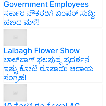
Government Employees
ಸರ್ಕಾರಿ ನೌಕರರಿಗೆ ಬಂಪರ್‌ ಸುದ್ದಿ:
ಹಣದ ಮಳೆ!
Lalbagh Flower Show
ಲಾಲ್‌ಬಾಗ್ ಫಲಪುಷ್ಪ ಪ್ರದರ್ಶನ
ಇಷ್ಟು ಕೋಟಿ ರೂಪಾಯಿ ಆದಾಯ
ಸಂಗ್ರಹ!
10 ಕೋಟಿ ರೂ ಕೋಣ! AC