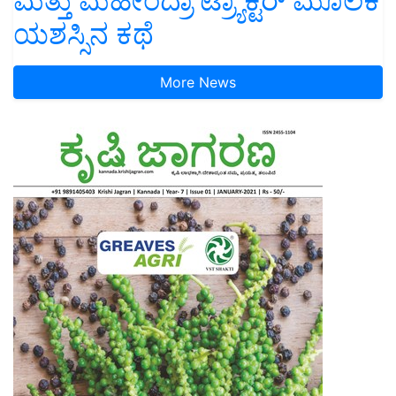
ಮತ್ತು ಮಹೀಂದ್ರಾ ಟ್ರ್ಯಾಕ್ಟರ್ ಮೂಲಕ
ಯಶಸ್ಸಿನ ಕಥೆ
More News