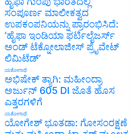
ಹೈಫಾ ಗುಂಪು ಭಾರತದಲ್ಲಿ
ಸಂಪೂರ್ಣ ಮಾಲೀಕತ್ವದ
ಉಪಕಂಪನಿಯನ್ನು ಪ್ರಾರಂಭಿಸಿದೆ:
‘ಹೈಫಾ ಇಂಡಿಯಾ ಫರ್ಟಿಲೈಜರ್ಸ್
ಅಂಡ್ ಟೆಕ್ನೋಲಾಜೀಸ್ ಪ್ರೈವೇಟ್
ಲಿಮಿಟೆಡ್’
ಯಶೋಗಾಥೆ
ಅಭಿಷೇಕ್ ತ್ಯಾಗಿ: ಮಹೀಂದ್ರಾ
ಅರ್ಜುನ್ 605 DI ಜೊತೆ ಹೊಸ
ಎತ್ತರಗಳಿಗೆ
ಯಶೋಗಾಥೆ
ಯೋಗೇಶ್ ಭೂತಡಾ: ಗೋಸಂರಕ್ಷಣೆ