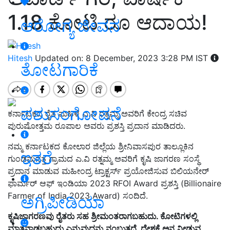
1.18 ಕೋಟಿ ರೂ ಆದಾಯ!
ಆರೋಗ್ಯ ಜೀವನ
Hitesh
Updated on: 8 December, 2023 3:28 PM IST
ತೋಟಗಾರಿಕೆ
ಪಶುಸಂಗೋಪನೆ
ಕರ್ನಾಟಕದ ರೈತ ಮಹಿಳೆ ಎ.ವಿ ರತ್ನಮ್ಮ ಅವರಿಗೆ ಕೇಂದ್ರ ಸಚಿವ
ಪುರುಷೋತ್ತಮ ರೂಪಾಲ ಅವರು ಪ್ರಶಸ್ತಿ ಪ್ರದಾನ ಮಾಡಿದರು.
ನಮ್ಮ ಕರ್ನಾಟಕದ ಕೋಲಾರ ಜಿಲ್ಲೆಯ ಶ್ರೀನಿವಾಸಪುರ ತಾಲ್ಲೂಕಿನ
ಇತರೆ
ಗುಂಡಮನತ್ತ ಗ್ರಾಮದ ಎ.ವಿ ರತ್ನಮ್ಮ ಅವರಿಗೆ ಕೃಷಿ ಜಾಗರಣ ಸಂಸ್ಥೆ
ಪ್ರದಾನ ಮಾಡುವ ಮಹೀಂದ್ರ ಟ್ರಾಕ್ಟರ್ಸ್‌ ಪ್ರಯೋಜಿಸುವ ಬಿಲಿಯನೇರ್
ಫಾರ್ಮರ್‌ ಆಫ್‌ ಇಂಡಿಯಾ 2023 RFOI Award ಪ್ರಶಸ್ತಿ (Billionaire
Farmer of India 2023 Award) ಸಂದಿದೆ.
ಅಗ್ರಿಪೀಡಿಯಾ
ಕೃಷಿಜಾಗರಣವು ರೈತರು ಸಹ ಶ್ರೀಮಂತರಾಗಬಹುದು. ಕೋಟಿಗಳಲ್ಲಿ
ಮಾತನಾಡಬಹುದು ಎನ್ನುವುದನ್ನು ನಂಬುತ್ತದೆ. ದೇಶಕ್ಕೆ ಅನ್ನ ನೀಡುವ