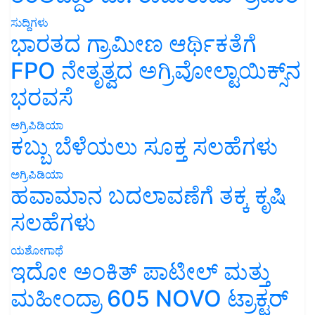
ಸುದ್ದಿಗಳು
ಭಾರತದ ಗ್ರಾಮೀಣ ಆರ್ಥಿಕತೆಗೆ
FPO ನೇತೃತ್ವದ ಅಗ್ರಿವೋಲ್ಟಾಯಿಕ್ಸ್‌ನ
ಭರವಸೆ
ಅಗ್ರಿಪಿಡಿಯಾ
ಕಬ್ಬು ಬೆಳೆಯಲು ಸೂಕ್ತ ಸಲಹೆಗಳು
ಅಗ್ರಿಪಿಡಿಯಾ
ಹವಾಮಾನ ಬದಲಾವಣೆಗೆ ತಕ್ಕ ಕೃಷಿ
ಸಲಹೆಗಳು
ಯಶೋಗಾಥೆ
ಇದೋ ಅಂಕಿತ್ ಪಾಟೀಲ್ ಮತ್ತು
ಮಹೀಂದ್ರಾ 605 NOVO ಟ್ರಾಕ್ಟರ್