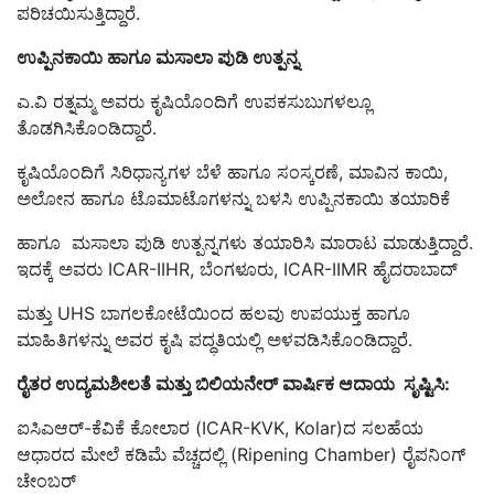
ಪರಿಚಯಿಸುತ್ತಿದ್ದಾರೆ.
ಉಪ್ಪಿನಕಾಯಿ ಹಾಗೂ ಮಸಾಲಾ ಪುಡಿ ಉತ್ಪನ್ನ
ಎ.ವಿ ರತ್ನಮ್ಮ ಅವರು ಕೃಷಿಯೊಂದಿಗೆ ಉಪಕಸುಬುಗಳಲ್ಲೂ
ತೊಡಗಿಸಿಕೊಂಡಿದ್ದಾರೆ.
ಕೃಷಿಯೊಂದಿಗೆ ಸಿರಿಧಾನ್ಯಗಳ ಬೆಳೆ ಹಾಗೂ ಸಂಸ್ಕರಣೆ, ಮಾವಿನ ಕಾಯಿ,
ಅಲೋನ ಹಾಗೂ ಟೊಮಾಟೊಗಳನ್ನು ಬಳಸಿ ಉಪ್ಪಿನಕಾಯಿ ತಯಾರಿಕೆ
ಹಾಗೂ ಮಸಾಲಾ ಪುಡಿ ಉತ್ಪನ್ನಗಳು ತಯಾರಿಸಿ ಮಾರಾಟ ಮಾಡುತ್ತಿದ್ದಾರೆ.
ಇದಕ್ಕೆ ಅವರು ICAR-IIHR, ಬೆಂಗಳೂರು, ICAR-IIMR ಹೈದರಾಬಾದ್
ಮತ್ತು UHS ಬಾಗಲಕೋಟೆಯಿಂದ ಹಲವು ಉಪಯುಕ್ತ ಹಾಗೂ
ಮಾಹಿತಿಗಳನ್ನು ಅವರ ಕೃಷಿ ಪದ್ಧತಿಯಲ್ಲಿ ಅಳವಡಿಸಿಕೊಂಡಿದ್ದಾರೆ.
ರೈತರ ಉದ್ಯಮಶೀಲತೆ ಮತ್ತು ಬಿಲಿಯನೇರ್ ವಾರ್ಷಿಕ ಆದಾಯ ಸೃಷ್ಟಿಸಿ:
ಐಸಿಎಆರ್-ಕೆವಿಕೆ ಕೋಲಾರ (ICAR-KVK, Kolar)
ದ
ಸಲಹೆಯ
ಆಧಾರದ ಮೇಲೆ ಕಡಿಮೆ ವೆಚ್ಚದಲ್ಲಿ (Ripening Chamber)
ರೈಪನಿಂಗ್
ಚೇಂಬರ್