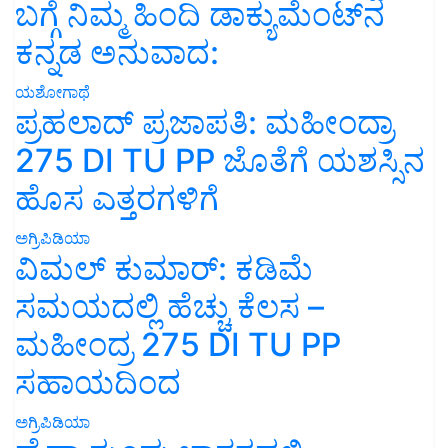
ಬಗ್ಗೆ ನಿಮ್ಮ ಹಿಂದಿ ಡಾಕ್ಯುಮೆಂಟ್‌ನ
ಕನ್ನಡ ಅನುವಾದ:
ಯಶೋಗಾಥೆ
ಪ್ರಹಲಾದ್ ಪ್ರಜಾಪತಿ: ಮಹೀಂದ್ರಾ
275 DI TU PP ಜೊತೆಗೆ ಯಶಸ್ಸಿನ
ಹೊಸ ಎತ್ತರಗಳಿಗೆ
ಅಗ್ರಿಪಿಡಿಯಾ
ವಿಮಲ್ ಕುಮಾರ್: ಕಡಿಮೆ
ಸಮಯದಲ್ಲಿ ಹೆಚ್ಚು ಕೆಲಸ –
ಮಹೀಂದ್ರ 275 DI TU PP
ಸಹಾಯದಿಂದ
ಅಗ್ರಿಪಿಡಿಯಾ