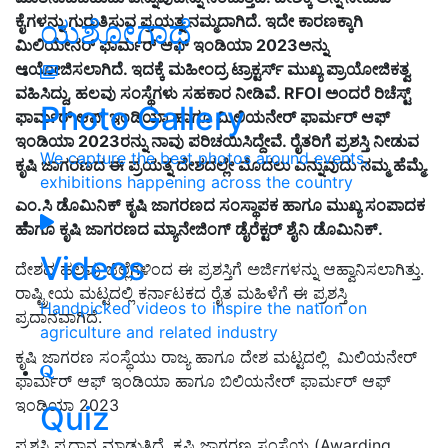
ಕೈಗಳನ್ನು ಗುರುತಿಸುವ ಪ್ರಯತ್ನ ನಮ್ಮದಾಗಿದೆ. ಇದೇ ಕಾರಣಕ್ಕಾಗಿ
ಯಶೋಗಾಥೆ
ಮಿಲಿಯೇನರ್‌ ಫಾರ್ಮರ್‌ ಆಫ್‌ ಇಂಡಿಯಾ 2023ಅನ್ನು
ಆಯೋಜಿಸಲಾಗಿದೆ. ಇದಕ್ಕೆ ಮಹೀಂದ್ರ ಟ್ರಾಕ್ಟರ್ಸ್‌ ಮುಖ್ಯ ಪ್ರಾಯೋಜಿಕತ್ವ
ವಹಿಸಿದ್ದು, ಹಲವು ಸಂಸ್ಥೆಗಳು ಸಹಕಾರ ನೀಡಿವೆ. RFOI ಅಂದರೆ ರಿಚೆಸ್ಟ್‌
Photo Gallery
ಫಾರ್ಮರ್‌ ಆಫ್‌ ಇಂಡಿಯಾ ಹಾಗೂ ಮಿಲಿಯನೇರ್‌ ಫಾರ್ಮರ್‌ ಆಫ್‌
ಇಂಡಿಯಾ 2023ರನ್ನು ನಾವು ಪರಿಚಯಿಸಿದ್ದೇವೆ. ರೈತರಿಗೆ ಪ್ರಶಸ್ತಿ ನೀಡುವ
We capture the best photos around events,
ಕೃಷಿ ಜಾಗರಣದ ಈ ಪ್ರಯತ್ನ ದೇಶದಲ್ಲೇ ಮೊದಲು ಎನ್ನುವುದು ನಮ್ಮ ಹೆಮ್ಮೆ.
exhibitions happening across the country
ಎಂ.ಸಿ ಡೊಮಿನಿಕ್‌ ಕೃಷಿ ಜಾಗರಣದ ಸಂಸ್ಥಾಪಕ ಹಾಗೂ ಮುಖ್ಯ ಸಂಪಾದಕ
ಹಾಗೂ ಕೃಷಿ ಜಾಗರಣದ ಮ್ಯಾನೇಜಿಂಗ್‌ ಡೈರೆಕ್ಟರ್‌ ಶೈನಿ ಡೊಮಿನಿಕ್‌.
Videos
ದೇಶದ ಹಲವು ಜಿಲ್ಲೆಗಳಿಂದ ಈ ಪ್ರಶಸ್ತಿಗೆ ಅರ್ಜಿಗಳನ್ನು ಆಹ್ವಾನಿಸಲಾಗಿತ್ತು.
ರಾಷ್ಟ್ರೀಯ ಮಟ್ಟದಲ್ಲಿ ಕರ್ನಾಟಕದ ರೈತ ಮಹಿಳೆಗೆ ಈ ಪ್ರಶಸ್ತಿ
Handpicked videos to inspire the nation on
ಪ್ರದಾನವಾಗಿದೆ.
agriculture and related industry
ಕೃಷಿ ಜಾಗರಣ ಸಂಸ್ಥೆಯು ರಾಜ್ಯ ಹಾಗೂ ದೇಶ ಮಟ್ಟದಲ್ಲಿ ಮಿಲಿಯನೇರ್‌
ಫಾರ್ಮರ್‌ ಆಫ್‌ ಇಂಡಿಯಾ ಹಾಗೂ
ಬಿಲಿಯನೇರ್
ಫಾರ್ಮರ್‌ ಆಫ್‌
ಇಂಡಿಯಾ 2023
Quiz
ಪ್ರಶಸ್ತಿ ಪ್ರದಾನ ಮಾಡುತ್ತಿದೆ. ಕೃಷಿ ಜಾಗರಣ ಸಂಸ್ಥೆಯ (Awarding