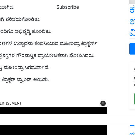
ಕ
Subscribe
ಯಾಗಿದೆ.
ಉ
ಯಾಗಿ ಪರಿಚಯಗೊಂಡಿತು.
ವ
ೊಂದಿಗೂ ಅಭಿವೃದ್ಧಿ ಹೊಂದಿತು.
ರಣಗಳ ಉತ್ಪಾದನಾ ಕಂಪನಿಯಾದ ಮಹೀಂದ್ರಾ ಟ್ರಾಕ್ಟರ್ಸ್
ಶಸ್ತಿಗಳ ಗೌರವಾನ್ವಿತ ಪ್ರಾಯೋಜಕರಾಗಿ ಘೋಷಿಸಿದರು.
್ತು ಮಹೀಂದ್ರಾ ನಿಗಮವಾಗಿದೆ.
ರಾಕ್ಟರ್ ಬ್ರ್ಯಾಂಡ್‌ ಆಯಿತು.
ERTISEMENT
L
ಯ