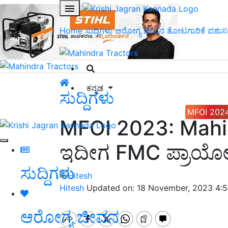
Home
ಸುದ್ದಿಗಳು
ಆರೋಗ್ಯ ಜೀವನ
ತೋಟಗಾರಿಕೆ
ಪಶುಸ
ಕನ್ನಡ
ಸುದ್ದಿಗಳು
MFOI 202
MFOI 2023: Mahi
ಇದೀಗ FMC ಪ್ರಾಯೋಜ
ಸುದ್ದಿಗಳು
Hitesh
Updated on: 18 November, 2023 4:
ಆರೋಗ್ಯ ಜೀವನ