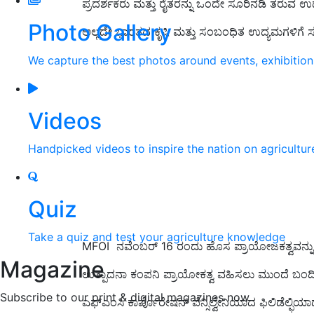
ಪ್ರದರ್ಶಕರು ಮತ್ತು ರೈತರನ್ನು ಒಂದೇ ಸೂರಿನಡಿ ತರುವ ಉದ
Photo Gallery
ಅಲ್ಲದೇ ಭಾರತದ ಕೃಷಿ ಮತ್ತು ಸಂಬಂಧಿತ ಉದ್ಯಮಗಳಿಗೆ ಸಮೃ
We capture the best photos around events, exhibitio
Videos
Handpicked videos to inspire the nation on agricultur
Quiz
Take a quiz and test your agriculture knowledge
MFOI ನವೆಂಬರ್ 16 ರಂದು ಹೊಸ ಪ್ರಾಯೋಜಕತ್ವವನ್ನು
Magazine
ಉತ್ಪಾದನಾ ಕಂಪನಿ ಪ್ರಾಯೋಕತ್ವ ವಹಿಸಲು ಮುಂದೆ ಬಂದ
Subscribe to our print & digital magazines now
ಎಫ್‌ಎಂಸಿ ಕಾರ್ಪೊರೇಷನ್ ಪೆನ್ಸಿಲ್ವೇನಿಯಾದ ಫಿಲಿಡೆಲ್ಫಿಯಾ