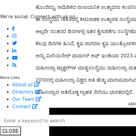
ಹೊಂದಿದ್ದು, ಅಮೆರಿಕದ ರಾಸಾಯನಿಕ ಉತ್ಪಾದನಾ ಕಂಪನಿ
We're social. Connect with us on:
ಈ ಸಂಸ್ಥೆಯು 1883ರಲ್ಲಿ ಕೀಟನಾಶಕ ಉತ್ಪಾದಕ ಸಂಸ್ಥೆ
ಅಲ್ಲದೇ ನಂತರದ ದಿನಗಳಲ್ಲಿ ಇತರ ಕೈಗಾರಿಕೆಗಾ ಸಂಸ್ಥೆಗಳ
ಕೆಲವು ದಿನಗಳ ಹಿಂದೆ, ಕೃಷಿ ಜಾಗರಣ ಕೃಷಿ ಯಂತ್ರೋಪಕ
ಅನ್ನು ಮಿಲಿಯನೇರ್ ಫಾರ್ಮರ್ ಆಫ್ ಇಂಡಿಯಾ 2023 ಪ್ರ
ಮಹೀಂದ್ರಾ ಟ್ರಾಕ್ಟರ್‌ಗಳ ಮಾತೃಸಂಸ್ಥೆಯು ಮಹೀಂದ್ರಾ ಮತ
More Links
2010ರಲ್ಲಿ ಮಹೀಂದ್ರಾ ವಿಶ್ವದ ಅತಿ ಹೆಚ್ಚು ಮಾರಾಟವಾಗುವ ಟ್
About us
Directory
ಮಹೀಂದ್ರಾದ ಅತಿದೊಡ್ಡ ಗ್ರಾಹಕ ನೆಲೆಯು ಭಾರತದಲ್ಲಿದೆ.
Our Team
ADV
Contact
CLOSE