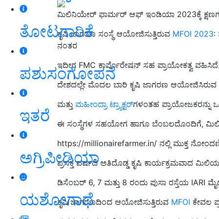
ಮಿಲಿನಿಯೇರ್‌ ಫಾರ್ಮರ್‌ ಆಫ್‌ ಇಂಡಿಯಾ 2023ಕ್ಕೆ ಕ್ಷಣ
ತೋಟಗಾರಿಕೆ
ಕೃಷಿ ಜಾಗರಣ ಸಂಸ್ಥೆ ಆಯೋಜಿಸುತ್ತಿರುವ
MFOI 2023
:
ನಂತರ
ಇದೀಗ FMC ಕಾರ್ಪೊರೇಷನ್ ಸಹ ಪ್ರಾಯೋಕತ್ವ ವಹಿಸಿದೆ
ಪಶುಸಂಗೋಪನೆ
ದೇಶದಲ್ಲೇ ಮೊದಲ ಬಾರಿ ಕೃಷಿ ಜಾಗರಣ ಆಯೋಜಿಸಿರುವ 
ಮತ್ತು
ಮಹೀಂದ್ರಾ ಟ್ರ್ಯಾಕ್ಟರ್‌
ಗಳಂತಹ ಪ್ರಾಯೋಜಕರನ್ನು ಒಳ
ಇತರೆ
ಈ ಸಂಸ್ಥೆಗಳ ಸಹಯೋಗ ಹಾಗೂ ಬೆಂಬಲದೊಂದಿಗೆ, ಮಿಲಿ
https://millionairefarmer.in/ ನಲ್ಲಿ ಮುಕ್ತ ನೋ
ಅಗ್ರಿಪೀಡಿಯಾ
ಪ್ರಸಕ್ತ ವರ್ಷದ ಅತಿದೊಡ್ಡ ಕೃಷಿ ಕಾರ್ಯಕ್ರಮವಾದ ಮಿಲಿ
ಡಿಸೆಂಬರ್ 6, 7 ಮತ್ತು 8 ರಂದು ಪುಸಾ ರಸ್ತೆಯ IARI ಮೈದಾ
ಯಶೋಗಾಥೆ
ಕೃಷಿ ಜಾಗರಣದಿಂದ ಆಯೋಜಿಸುತ್ತಿರುವ
MFOI
ಕೇವಲ ಪ್ರ