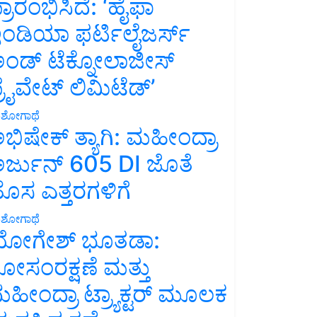
್ರಾರಂಭಿಸಿದೆ: ‘ಹೈಫಾ
ಂಡಿಯಾ ಫರ್ಟಿಲೈಜರ್ಸ್
ಂಡ್ ಟೆಕ್ನೋಲಾಜೀಸ್
್ರೈವೇಟ್ ಲಿಮಿಟೆಡ್’
ಶೋಗಾಥೆ
ಭಿಷೇಕ್ ತ್ಯಾಗಿ: ಮಹೀಂದ್ರಾ
ರ್ಜುನ್ 605 DI ಜೊತೆ
ೊಸ ಎತ್ತರಗಳಿಗೆ
ಶೋಗಾಥೆ
ೋಗೇಶ್ ಭೂತಡಾ:
ೋಸಂರಕ್ಷಣೆ ಮತ್ತು
ಹೀಂದ್ರಾ ಟ್ರ್ಯಾಕ್ಟರ್ ಮೂಲಕ