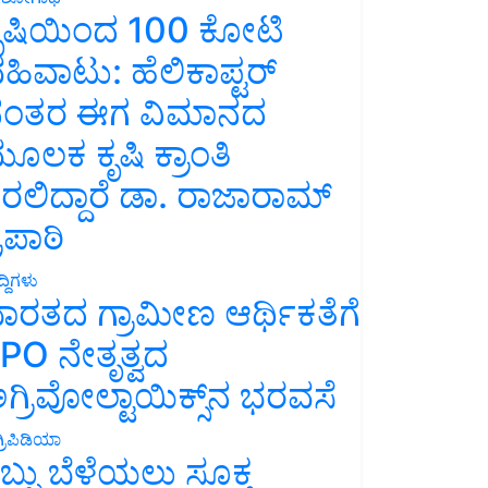
ೃಷಿಯಿಂದ 100 ಕೋಟಿ
ಹಿವಾಟು: ಹೆಲಿಕಾಪ್ಟರ್
ಂತರ ಈಗ ವಿಮಾನದ
ೂಲಕ ಕೃಷಿ ಕ್ರಾಂತಿ
ರಲಿದ್ದಾರೆ ಡಾ. ರಾಜಾರಾಮ್
್ರಿಪಾಠಿ
್ದಿಗಳು
ಾರತದ ಗ್ರಾಮೀಣ ಆರ್ಥಿಕತೆಗೆ
PO ನೇತೃತ್ವದ
ಗ್ರಿವೋಲ್ಟಾಯಿಕ್ಸ್‌ನ ಭರವಸೆ
್ರಿಪಿಡಿಯಾ
ಬ್ಬು ಬೆಳೆಯಲು ಸೂಕ್ತ