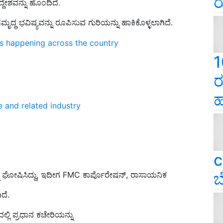
ರ
್ದೇಶವನ್ನು ಹೊಂದಿದೆ.
ದ್ಧ ಭವಿಷ್ಯವನ್ನು ರೂಪಿಸುವ ಗುರಿಯನ್ನು ಹಾಕಿಕೊಳ್ಳಲಾಗಿದೆ.
ns happening across the country
1
ರ
ಹ
e and related industry
c
ಬ
 ಘೋಷಿಸಿದ್ದು, ಇದೀಗ FMC ಕಾರ್ಪೊರೇಷನ್, ರಾಸಾಯನಿಕ
ಿದೆ.
ದಲ್ಲಿ ಪ್ರಧಾನ ಕಚೇರಿಯನ್ನು