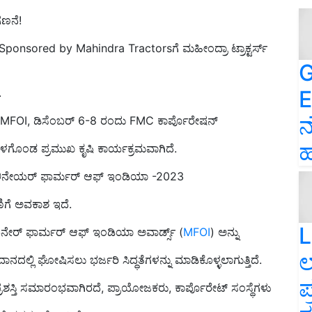
ಗಣನೆ!
 Sponsored by Mahindra Tractorsಗೆ ಮಹೀಂದ್ರಾ ಟ್ರಾಕ್ಟರ್ಸ್
G
E
.
ನ
MFOI, ಡಿಸೆಂಬರ್ 6-8 ರಂದು FMC ಕಾರ್ಪೊರೇಷನ್
ಹ
ಗೊಂಡ ಪ್ರಮುಖ ಕೃಷಿ ಕಾರ್ಯಕ್ರಮವಾಗಿದೆ.
ನೇಯರ್‌ ಫಾರ್ಮರ್‌ ಆಫ್‌ ಇಂಡಿಯಾ -2023
ಂದಣಿಗೆ ಅವಕಾಶ ಇದೆ.
L
ಯನೇರ್ ಫಾರ್ಮರ್ ಆಫ್ ಇಂಡಿಯಾ ಅವಾರ್ಡ್ಸ್ (
MFOI
) ಅನ್ನು
ಲ
ನದಲ್ಲಿ ಘೋಷಿಸಲು ಭರ್ಜರಿ ಸಿದ್ಧತೆಗಳನ್ನು ಮಾಡಿಕೊಳ್ಳಲಾಗುತ್ತಿದೆ.
ಪ
ಶಸ್ತಿ ಸಮಾರಂಭವಾಗಿರದೆ, ಪ್ರಾಯೋಜಕರು, ಕಾರ್ಪೊರೇಟ್‌ ಸಂಸ್ಥೆಗಳು