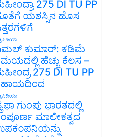
ಹೀಂದ್ರಾ 275 DI TU PP
ೊತೆಗೆ ಯಶಸ್ಸಿನ ಹೊಸ
ತ್ತರಗಳಿಗೆ
್ರಿಪಿಡಿಯಾ
ಿಮಲ್ ಕುಮಾರ್: ಕಡಿಮೆ
ಮಯದಲ್ಲಿ ಹೆಚ್ಚು ಕೆಲಸ –
ಹೀಂದ್ರ 275 DI TU PP
ಸಹಾಯದಿಂದ
್ರಿಪಿಡಿಯಾ
ೈಫಾ ಗುಂಪು ಭಾರತದಲ್ಲಿ
ಂಪೂರ್ಣ ಮಾಲೀಕತ್ವದ
ಪಕಂಪನಿಯನ್ನು