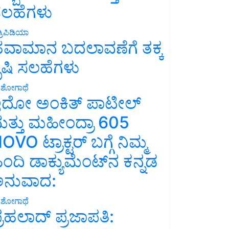
ಲಹೆಗಳು
್ರಿಪಿಡಿಯಾ
ವಾಮಾನ ಬದಲಾವಣೆಗೆ ತಕ್ಕ
ೃಷಿ ಸಲಹೆಗಳು
ಶೋಗಾಥೆ
ದೋ ಅಂಕಿತ್ ಪಾಟೀಲ್
ತ್ತು ಮಹೀಂದ್ರಾ 605
OVO ಟ್ರಾಕ್ಟರ್ ಬಗ್ಗೆ ನಿಮ್ಮ
ಿಂದಿ ಡಾಕ್ಯುಮೆಂಟ್‌ನ ಕನ್ನಡ
ನುವಾದ:
ಶೋಗಾಥೆ
್ರಹಲಾದ್ ಪ್ರಜಾಪತಿ: