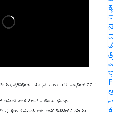
ಕ
ವ
ನ
ಮ
ತ
ತ
ಸುದ
ಭ
F
ಳು, ಪ್ರತಿನಿಧಿಗಳು, ಮಾಧ್ಯಮ ಪಾಲುದಾರರು ಇತ್ಯಾದಿಗಳ ವಿವಿಧ
ಅ
ಸೀಡ್ ಅಸೋಸಿಯೇಷನ್ ಆಫ್ ಇಂಡಿಯಾ, ಥೋಫಾ
ಅಗ
ಕ
ಲ್ಟ್ರಿ ಕೆಲವು ಪೋಷಕ ಸಹವರ್ತಿಗಳು, ಆದರೆ ಡಿಜಿಟಲ್ ಮೀಡಿಯಾ