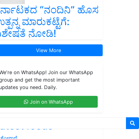
ರ್ನಾಟಕದ “ನಂದಿನಿ” ಹೊಸ
ತ್ಪನ್ನ ಮಾರುಕಟ್ಟೆಗೆ:
ಿಶೇಷತೆ ನೋಡಿ!
View More
We're on WhatsApp! Join our WhatsApp
group and get the most important
updates you need. Daily.
Join on WhatsApp
atest feeds
ಶೋಗಾಥೆ