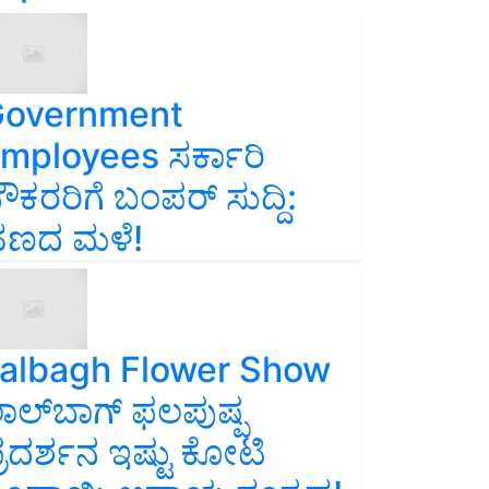
overnment
mployees ಸರ್ಕಾರಿ
ೌಕರರಿಗೆ ಬಂಪರ್‌ ಸುದ್ದಿ:
ಣದ ಮಳೆ!
albagh Flower Show
ಾಲ್‌ಬಾಗ್ ಫಲಪುಷ್ಪ
್ರದರ್ಶನ ಇಷ್ಟು ಕೋಟಿ