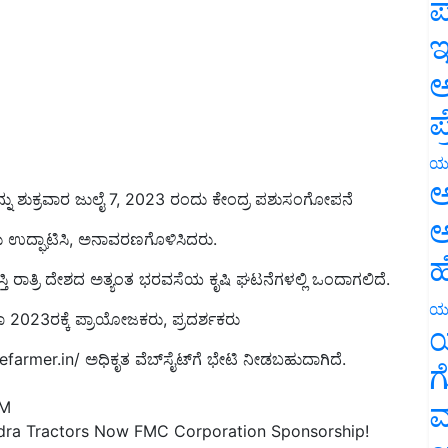
ಪ
ಇ
ಅ
ಪ
ಯ
ಅ
ನು ಶುಕ್ರವಾರ ಜುಲೈ 7, 2023 ರಂದು ಕೇಂದ್ರ ಪಶುಸಂಗೋಪನೆ
ಅ
ರು ಉದ್ಘಾಟಿಸಿ, ಅನಾವರಣಗೊಳಿಸಿದರು.
ಹ
ತಿ ರಾತ್ರಿ ದೇಶದ ಅತ್ಯಂತ ಭರವಸೆಯ ಕೃಷಿ ಘಟನೆಗಳಲ್ಲಿ ಒಂದಾಗಲಿದೆ.
ಯ
2023ರಕ್ಕೆ ಪ್ರಾಯೋಜಕರು, ಪ್ರದರ್ಶಕರು
ಯ
efarmer.in/ ಅಧಿಕೃತ ವೆಬ್‌ಸೈಟ್‌ಗೆ ಭೇಟಿ ನೀಡಬಹುದಾಗಿದೆ.
ಗ
ಮ
PM
dra Tractors Now FMC Corporation Sponsorship!