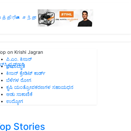
த்திரிகை சந்தா
op on Krishi Jagran
ಪಿ.ಎಂ. ಕಿಸಾನ್
ಸ್ಕ್ರಿಪ್ಷನ್‌ಗಾಗಿ
ಜೀವಾಮೃತ
ಕಿಸಾನ್ ಕ್ರೇಡಿಟ್ ಕಾರ್ಡ್
ಬೆಳೆಗಳ ರೋಗ
ಕೃಷಿ ಯಂತ್ರೋಪಕರಣಗಳ ಸಹಾಯಧನ
ಆಡು ಸಾಕಾಣಿಕೆ
ಉದ್ಯೋಗ
op Stories