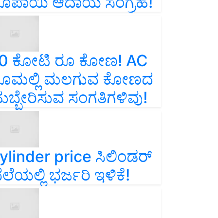
ೂಪಾಯಿ ಆದಾಯ ಸಂಗ್ರಹ!
0 ಕೋಟಿ ರೂ ಕೋಣ! AC
ೂಮಲ್ಲಿ ಮಲಗುವ ಕೋಣದ
ುಬ್ಬೇರಿಸುವ ಸಂಗತಿಗಳಿವು!
ylinder price ಸಿಲಿಂಡರ್‌
ೆಲೆಯಲ್ಲಿ ಭರ್ಜರಿ ಇಳಿಕೆ!