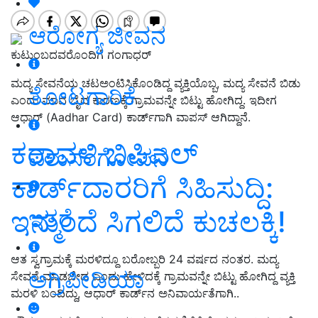
ಆರೋಗ್ಯ ಜೀವನ
ಕುಟುಂಬದವರೊಂದಿಗೆ ಗಂಗಾಧರ್‌
ಮದ್ಯ ಸೇವನೆಯ ಚಟಅಂಟಿಸಿಕೊಂಡಿದ್ದ ವ್ಯಕ್ತಿಯೊಬ್ಬ, ಮದ್ಯ ಸೇವನೆ ಬಿಡು
ತೋಟಗಾರಿಕೆ
ಎಂದು ಮಾವ ಬೈದ ಕಾರಣಕ್ಕೆ ಗ್ರಾಮವನ್ನೇ ಬಿಟ್ಟು ಹೋಗಿದ್ದ. ಇದೀಗ
ಆಧಾರ್‌
(
Aadhar Card) ಕಾರ್ಡ್‌ಗಾಗಿ ವಾಪಸ್‌ ಆಗಿದ್ದಾನೆ.
ಕರಾವಳಿ ಬಿಪಿಎಲ್‌
ಪಶುಸಂಗೋಪನೆ
ಕಾರ್ಡ್‌ದಾರರಿಗೆ ಸಿಹಿಸುದ್ದಿ:
ಇನ್ಮುಂದೆ ಸಿಗಲಿದೆ ಕುಚಲಕ್ಕಿ!
ಇತರೆ
ಆತ ಸ್ವಗ್ರಾಮಕ್ಕೆ ಮರಳಿದ್ದೂ ಬರೋಬ್ಬರಿ 24 ವರ್ಷದ ನಂತರ. ಮದ್ಯ
ಅಗ್ರಿಪೀಡಿಯಾ
ಸೇವನೆ ಮಾಡಬೇಡ ಎಂದು ಹೇಳಿದಕ್ಕೆ ಗ್ರಾಮವನ್ನೇ ಬಿಟ್ಟು ಹೋಗಿದ್ದ ವ್ಯಕ್ತಿ
ಮರಳಿ ಬಂದಿದ್ದು, ಆಧಾರ್‌ ಕಾರ್ಡ್‌ನ ಅನಿವಾರ್ಯತೆಗಾಗಿ..