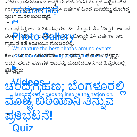
ಹೌದು ಇಂತಹದೊಂದು ಅಚ್ಚರಿಯ ಬೆಳವಣಿಗೆಗೆ ಕೊಪ್ಪಳ ಸಾಕ್ಷಿಯಾಗಿದೆ.
ಯಶೋಗಾಥೆ
ಗಂಗಾಧರಪ್ಪ ತಳವಾರ್ (
51) 24 ವರ್ಷಗಳ ಹಿಂದೆ ಮನೆಬಿಟ್ಟು ಹೋಗಿದ್ದ
ಇದೀಗ ಮರಳಿ ಬಂದಿದ್ದಾರೆ.
ಗಂಗಾಧರಪ್ಪ ಅವರು 24 ವರ್ಷಗಳ ಹಿಂದೆ ಗ್ರಾಮ ತೊರೆದಿದ್ದರು. ಅದಾದ
Photo Gallery
ನಂತರ ಸುದೀರ್ಘ ಅವಧಿಗೆ ಅಂದರೆ, ಬರೋಬ್ಬರಿ 24 ವರ್ಷಗಳ ಕಾಲ
ಗ್ರಾಮದ ಕಡೆ ತಿರುಗಿಯೂ ನೋಡಿರಲಿಲ್ಲ.
We capture the best photos around events,
ಕುಟುಂಬದವರು ನಿರಂತರವಗಿ ಗಂಗಾಧರಪ್ಪನ ಹುಡುಕಾಟದಲ್ಲಿದ್ದರು.
exhibitions happening across the country
ಆದರೆ, ಹಲವು ವರ್ಷಗಳ ಅವರನ್ನು ಹುಡುಕಿದರೂ ಸಿಗದ ಹಿನ್ನೆಲೆಯಲ್ಲಿ
ಕೈಚೆಲ್ಲಿದ್ದರು.
Videos
ಚಂದ್ರಗ್ರಹಣ; ಬೆಂಗಳೂರಲ್ಲಿ
Handpicked videos to inspire the nation on
ಮೊಟ್ಟೆ ಬಿರಿಯಾನಿ ತಿನ್ನುವ
agriculture and related industry
ಪ್ರತಿಭಟನೆ!
Quiz