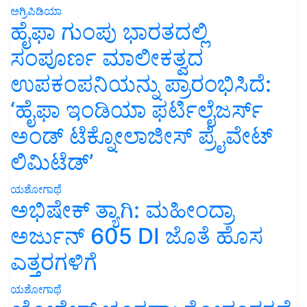
ಅಗ್ರಿಪಿಡಿಯಾ
ಹೈಫಾ ಗುಂಪು ಭಾರತದಲ್ಲಿ
ಸಂಪೂರ್ಣ ಮಾಲೀಕತ್ವದ
ಉಪಕಂಪನಿಯನ್ನು ಪ್ರಾರಂಭಿಸಿದೆ:
‘ಹೈಫಾ ಇಂಡಿಯಾ ಫರ್ಟಿಲೈಜರ್ಸ್
ಅಂಡ್ ಟೆಕ್ನೋಲಾಜೀಸ್ ಪ್ರೈವೇಟ್
ಲಿಮಿಟೆಡ್’
ಯಶೋಗಾಥೆ
ಅಭಿಷೇಕ್ ತ್ಯಾಗಿ: ಮಹೀಂದ್ರಾ
ಅರ್ಜುನ್ 605 DI ಜೊತೆ ಹೊಸ
ಎತ್ತರಗಳಿಗೆ
ಯಶೋಗಾಥೆ