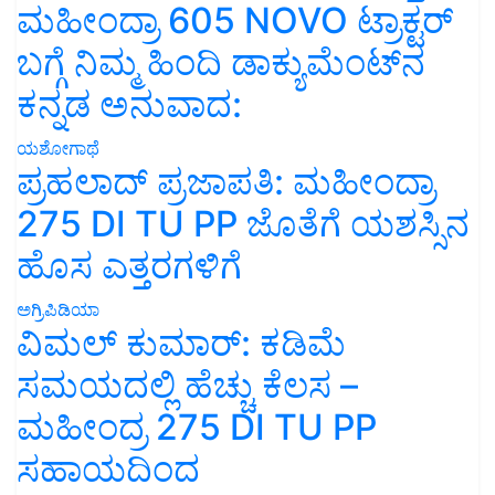
ಮಹೀಂದ್ರಾ 605 NOVO ಟ್ರಾಕ್ಟರ್
ಬಗ್ಗೆ ನಿಮ್ಮ ಹಿಂದಿ ಡಾಕ್ಯುಮೆಂಟ್‌ನ
ಕನ್ನಡ ಅನುವಾದ:
ಯಶೋಗಾಥೆ
ಪ್ರಹಲಾದ್ ಪ್ರಜಾಪತಿ: ಮಹೀಂದ್ರಾ
275 DI TU PP ಜೊತೆಗೆ ಯಶಸ್ಸಿನ
ಹೊಸ ಎತ್ತರಗಳಿಗೆ
ಅಗ್ರಿಪಿಡಿಯಾ
ವಿಮಲ್ ಕುಮಾರ್: ಕಡಿಮೆ
ಸಮಯದಲ್ಲಿ ಹೆಚ್ಚು ಕೆಲಸ –
ಮಹೀಂದ್ರ 275 DI TU PP
ಸಹಾಯದಿಂದ