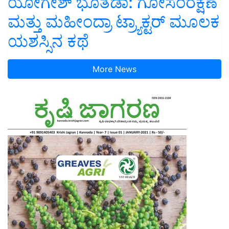
ಯೋಗೇಶ್ ಭೂತಡಾ: ಗೋಸಂರಕ್ಷಣೆ
ಮತ್ತು ಮಹೀಂದ್ರಾ ಟ್ರ್ಯಾಕ್ಟರ್ ಮೂಲಕ
ಯಶಸ್ಸಿನ ಕಥೆ
More News