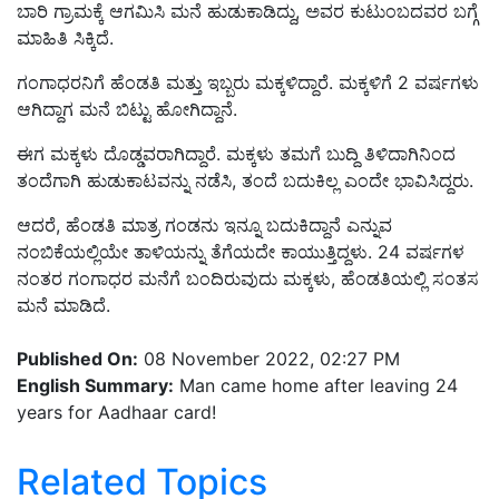
ಬಾರಿ ಗ್ರಾಮಕ್ಕೆ ಆಗಮಿಸಿ ಮನೆ ಹುಡುಕಾಡಿದ್ದು, ಅವರ ಕುಟುಂಬದವರ ಬಗ್ಗೆ
ಮಾಹಿತಿ ಸಿಕ್ಕಿದೆ.
ಗಂಗಾಧರನಿಗೆ ಹೆಂಡತಿ ಮತ್ತು ಇಬ್ಬರು ಮಕ್ಕಳಿದ್ದಾರೆ.
ಮಕ್ಕಳಿಗೆ
2 ವರ್ಷಗಳು
ಆಗಿದ್ದಾಗ ಮನೆ ಬಿಟ್ಟು ಹೋಗಿದ್ದಾನೆ.
ಈಗ ಮಕ್ಕಳು ದೊಡ್ಡವರಾಗಿದ್ದಾರೆ. ಮಕ್ಕಳು ತಮಗೆ ಬುದ್ದಿ ತಿಳಿದಾಗಿನಿಂದ
ತಂದೆಗಾಗಿ ಹುಡುಕಾಟವನ್ನು ನಡೆಸಿ, ತಂದೆ ಬದುಕಿಲ್ಲ ಎಂದೇ ಭಾವಿಸಿದ್ದರು.
ಆದರೆ
,
ಹೆಂಡತಿ ಮಾತ್ರ ಗಂಡನು ಇನ್ನೂ ಬದುಕಿದ್ದಾನೆ ಎನ್ನುವ
ನಂಬಿಕೆಯಲ್ಲಿಯೇ ತಾಳಿಯನ್ನು ತೆಗೆಯದೇ ಕಾಯುತ್ತಿದ್ದಳು.
24 ವರ್ಷಗಳ
ನಂತರ ಗಂಗಾಧರ ಮನೆಗೆ ಬಂದಿರುವುದು ಮಕ್ಕಳು, ಹೆಂಡತಿಯಲ್ಲಿ ಸಂತಸ
ಮನೆ ಮಾಡಿದೆ.
Published On:
08 November 2022, 02:27 PM
English Summary:
Man came home after leaving 24
years for Aadhaar card!
Related Topics