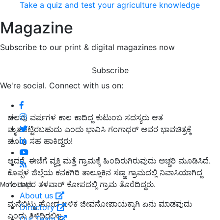
Take a quiz and test your agriculture knowledge
Magazine
Subscribe to our print & digital magazines now
Subscribe
We're social. Connect with us on:
ಹಲವು ವರ್ಷಗಳ ಕಾಲ ಕಾದಿದ್ದ ಕುಟುಂಬ ಸದಸ್ಯರು ಆತ
ಮೃತಪಟ್ಟಿರಬಹುದು ಎಂದು ಭಾವಿಸಿ ಗಂಗಾಧರ್‌ ಅವರ ಭಾವಚಿತ್ರಕ್ಕೆ
ಹೂವು ಸಹ ಹಾಕಿದ್ದರು!
ಆದರೆ, ಈಚೆಗೆ ವ್ಯಕ್ತಿ ಮತ್ತೆ ಗ್ರಾಮಕ್ಕೆ ಹಿಂದಿರುಗಿರುವುದು ಅಚ್ಚರಿ ಮೂಡಿಸಿದೆ.
​ಕೊಪ್ಪಳ ಜಿಲ್ಲೆಯ ಕನಕಗಿರಿ ತಾ
ಲ್ಲೂ
ಕಿನ ಸಣ್ಣ ಗ್ರಾಮ
ದಲ್ಲಿ ನಿವಾಸಿಯಾಗಿದ್ದ
ಗಂಗಾಧರ ತಳವಾರ್
ಕೋಪದಲ್ಲಿ ಗ್ರಾಮ ತೊರೆದಿದ್ದರು.
More Links
About us
ಮನೆಬಿಟ್ಟು ಹೋದ ಬಳಿಕ ಜೀವನೋಪಾಯಕ್ಕಾಗಿ ಏನು ಮಾಡವುದು
Directory
ಎಂದು ತಿಳಿದಿರಲಿಲ್ಲ.
Our Team