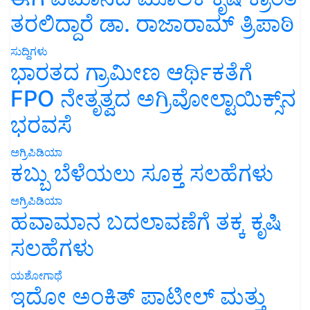
ತರಲಿದ್ದಾರೆ ಡಾ. ರಾಜಾರಾಮ್ ತ್ರಿಪಾಠಿ
ಸುದ್ದಿಗಳು
ಭಾರತದ ಗ್ರಾಮೀಣ ಆರ್ಥಿಕತೆಗೆ
FPO ನೇತೃತ್ವದ ಅಗ್ರಿವೋಲ್ಟಾಯಿಕ್ಸ್‌ನ
ಭರವಸೆ
ಅಗ್ರಿಪಿಡಿಯಾ
ಕಬ್ಬು ಬೆಳೆಯಲು ಸೂಕ್ತ ಸಲಹೆಗಳು
ಅಗ್ರಿಪಿಡಿಯಾ
ಹವಾಮಾನ ಬದಲಾವಣೆಗೆ ತಕ್ಕ ಕೃಷಿ
ಸಲಹೆಗಳು
ಯಶೋಗಾಥೆ
ಇದೋ ಅಂಕಿತ್ ಪಾಟೀಲ್ ಮತ್ತು