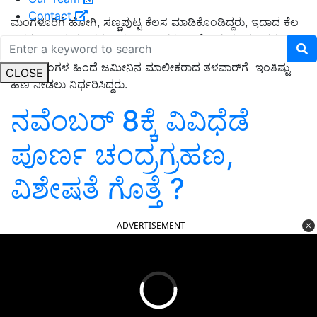
Contact
ಮಂಗಳೂರಿಗೆ
ಹೋಗಿ,
ಸಣ್ಣಪುಟ್ಟ ಕೆಲಸ ಮಾಡಿಕೊಂಡಿದ್ದರು
, ಇದಾದ ಕೆಲ
ದಿನಗಳ ಬಳಿಕ ಮಂಗಳೂರಿನ ಜಮೀನಿನಲ್ಲಿ ಉದ್ಯೋಗ ಮಾಡುತ್ತಿದ್ದರು.
ಕೆಲವು ತಿಂಗಳ ಹಿಂದೆ ಜಮೀನಿನ ಮಾಲೀ
ಕ
ರಾದ
ತಳವಾ
ರ್‌
ಗೆ
ಇಂತಿಷ್ಟು
CLOSE
ಹಣ ನೀಡಲು ನಿರ್ಧರಿಸಿದ್ದರು.
ನವೆಂಬರ್‌ 8ಕ್ಕೆ ವಿವಿಧೆಡೆ
ಪೂರ್ಣ ಚಂದ್ರಗ್ರಹಣ,
ವಿಶೇಷತೆ ಗೊತ್ತೆ ?
ADVERTISEMENT