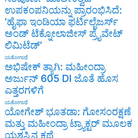
ಉಪಕಂಪನಿಯನ್ನು ಪ್ರಾರಂಭಿಸಿದೆ:
‘ಹೈಫಾ ಇಂಡಿಯಾ ಫರ್ಟಿಲೈಜರ್ಸ್
ಅಂಡ್ ಟೆಕ್ನೋಲಾಜೀಸ್ ಪ್ರೈವೇಟ್
ಲಿಮಿಟೆಡ್’
ಯಶೋಗಾಥೆ
ಅಭಿಷೇಕ್ ತ್ಯಾಗಿ: ಮಹೀಂದ್ರಾ
ಅರ್ಜುನ್ 605 DI ಜೊತೆ ಹೊಸ
ಎತ್ತರಗಳಿಗೆ
ಯಶೋಗಾಥೆ
ಯೋಗೇಶ್ ಭೂತಡಾ: ಗೋಸಂರಕ್ಷಣೆ
ಮತ್ತು ಮಹೀಂದ್ರಾ ಟ್ರ್ಯಾಕ್ಟರ್ ಮೂಲಕ
ಯಶಸ್ಸಿನ ಕಥೆ