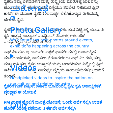
ರೈತರು ತಮ್ಮ ಬೆಳವಣಿಗೆಗೆ ಮತ್ತು ರಾಷ್ಟ್ರೀಯ ಮಾರುಕಟ್ಟೆ ಜಾಲವನ್ನು
ಯಶೋಗಾಥೆ
ಹೊಂದುವ ಬಗೆ ಹೇಗೆಂಬುದರ ಬಗ್ಗೆಯೂ ತರಬೇತಿ ನೀಡಿರುವ ಫ್ಲಿಪ್
ಕಾರ್ಟ್ ಈ ಮೂಲಕ ರೈತರಿಗೆ ಸಾಮರ್ಥ್ಯ ಬೆಳೆಸಿಕೊಳ್ಳುವ ರೀತಿಯನ್ನು
ಹೇಳಿಕೊಟ್ಟಿದೆ.
Photo Gallery
ರೈತರಿಗೆ ಡಿಜಿಟಲ್ ವ್ಯವಹಾರದ ಬಗ್ಗೆ ಹೇಳಿಕೊಡುವ ನಿಟ್ಟಿನಲ್ಲಿ ಹಲವಾರು
ಕೃಷಿ ಉತ್ಪನ್ನ ಉತ್ಪಾದಕ ಸಂಸ್ಥೆ(ಎಫ್ ಪಿಒಗಳು)ಗಳೊಂದಿಗೆ
We capture the best photos around events,
ಸಹಭಾಗಿತ್ವವನ್ನು ಮಾಡಿಕೊಂಡಿದೆ.
exhibitions happening across the country
ಎಫ್ ಪಿಒಗಳು ಇ-ಕಾಮರ್ಸ್ ಪ್ಲಾಟ್ ಫಾರ್ಮ್ ಗಳಲ್ಲಿ ಗುಣಮಟ್ಟದ
ಮಾನದಂಡಗಳನ್ನು ಪಾಲಿಸಲು ನೆರವಾಗಲೆಂದು ಎಫ್ ಪಿಒಗಳು, ಸಣ್ಣ
ಮತ್ತು ಅತಿ ಸಣ್ಣ ರೈತರ ಉತ್ಪಾದನೆಯನ್ನು ಬಲಪಡಿಸುವ ನಿಟ್ಟಿನಲ್ಲಿ ಫ್ಲಿಪ್
Videos
ಕಾರ್ಟ್ ತರಬೇತಿ ಮತ್ತು ಸಾಮರ್ಥ್ಯ ವೃದ್ಧಿಯ ಕಾರ್ಯಕ್ರಮಗಳನ್ನು ಜಾರಿಗೆ
ತಂದಿದೆ.
Handpicked videos to inspire the nation on
agriculture and related industry
ರೈತರಿಗೆ ಗುಡ್ ನ್ಯೂಸ್: ಸರ್ಕಾರಿ ಭೂಮಿಯಲ್ಲಿ ಕೃಷಿ: ಕೃಷಿ ಆಕಾಂಕ್ಷಿಗಳಿಗೆ
ವರದಾನ ಈ ಯೋಜನೆ
PM ಉಚಿತ ಹೊಲಿಗೆ ಯಂತ್ರ ಯೋಜನೆ; ಒಂದು ಅರ್ಜಿ ಸಲ್ಲಿಸಿ ಉಚಿತ
Quiz
ಹೊಲಿಗೆ ಯಂತ್ರ ಪಡೆಯಿರಿ..! ಈಗಲೇ ಅರ್ಜಿ ಸಲ್ಲಿಸಿ