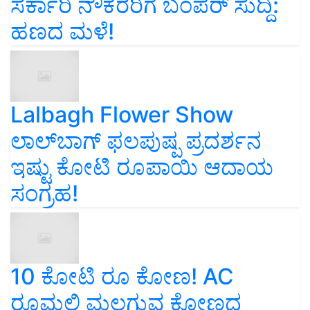
ಸರ್ಕಾರಿ ನೌಕರರಿಗೆ ಬಂಪರ್‌ ಸುದ್ದಿ:
ಹಣದ ಮಳೆ!
Lalbagh Flower Show
ಲಾಲ್‌ಬಾಗ್ ಫಲಪುಷ್ಪ ಪ್ರದರ್ಶನ
ಇಷ್ಟು ಕೋಟಿ ರೂಪಾಯಿ ಆದಾಯ
ಸಂಗ್ರಹ!
10 ಕೋಟಿ ರೂ ಕೋಣ! AC
ರೂಮಲ್ಲಿ ಮಲಗುವ ಕೋಣದ