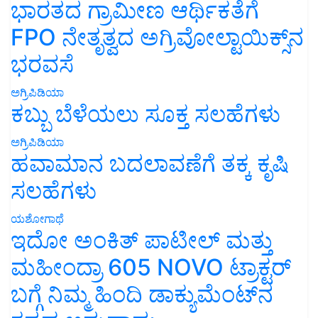
ಭಾರತದ ಗ್ರಾಮೀಣ ಆರ್ಥಿಕತೆಗೆ
FPO ನೇತೃತ್ವದ ಅಗ್ರಿವೋಲ್ಟಾಯಿಕ್ಸ್‌ನ
ಭರವಸೆ
ಅಗ್ರಿಪಿಡಿಯಾ
ಕಬ್ಬು ಬೆಳೆಯಲು ಸೂಕ್ತ ಸಲಹೆಗಳು
ಅಗ್ರಿಪಿಡಿಯಾ
ಹವಾಮಾನ ಬದಲಾವಣೆಗೆ ತಕ್ಕ ಕೃಷಿ
ಸಲಹೆಗಳು
ಯಶೋಗಾಥೆ
ಇದೋ ಅಂಕಿತ್ ಪಾಟೀಲ್ ಮತ್ತು
ಮಹೀಂದ್ರಾ 605 NOVO ಟ್ರಾಕ್ಟರ್
ಬಗ್ಗೆ ನಿಮ್ಮ ಹಿಂದಿ ಡಾಕ್ಯುಮೆಂಟ್‌ನ