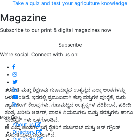
Take a quiz and test your agriculture knowledge
Magazine
Subscribe to our print & digital magazines now
Subscribe
We're social. Connect with us on:
ತರಬೇತಿ ಮತ್ತು ಶಿಕ್ಷಣವು ಗುಣಮಟ್ಟದ ಉತ್ಪನ್ನದ ಎಲ್ಲಾ ಅಂಶಗಳನ್ನು
ಒಳಗೊಂಡಿದೆ. ಇದರಲ್ಲಿ ಪ್ರಮುಖವಾಗಿ ಕಚ್ಚಾ ವಸ್ತುಗಳ ಪೂರೈಕೆ, ಮರು
ಪ್ಯಾಕೇಜಿಂಗ್ ಕೇಂದ್ರಗಳು, ಗುಣಮಟ್ಟದ ಉತ್ಪನ್ನಗಳ ಪರಿಶೀಲನೆ, ಖರೀದಿ
ತಂತ್ರ, ಖರೀದಿ ಆರ್ಡರ್, ಪಾವತಿ ನಿಯಮಗಳು ಮತ್ತು ಷರತ್ತುಗಳು ಹಾಗೂ
More Links
ಲಾಜಿಸ್ಟಿಕ್ ಗಳು ಒಳಗೊಂಡಿವೆ.
About us
ಈ ಎಲ್ಲಾ ಅಂಶಗಳ ಬಗ್ಗೆ ರೈತರಿಗೆ ವರ್ಚುವಲ್ ಮತ್ತು ಆನ್ ಗ್ರೌಂಡ್
Directory
ತರಬೇತಿಯನ್ನು ನೀಡಲಾಗಿದೆ.
Our Team