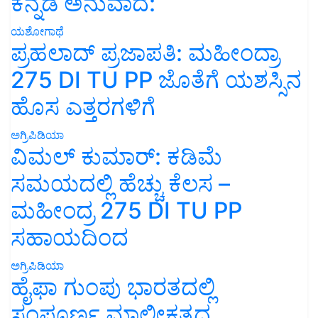
ಕನ್ನಡ ಅನುವಾದ:
ಯಶೋಗಾಥೆ
ಪ್ರಹಲಾದ್ ಪ್ರಜಾಪತಿ: ಮಹೀಂದ್ರಾ
275 DI TU PP ಜೊತೆಗೆ ಯಶಸ್ಸಿನ
ಹೊಸ ಎತ್ತರಗಳಿಗೆ
ಅಗ್ರಿಪಿಡಿಯಾ
ವಿಮಲ್ ಕುಮಾರ್: ಕಡಿಮೆ
ಸಮಯದಲ್ಲಿ ಹೆಚ್ಚು ಕೆಲಸ –
ಮಹೀಂದ್ರ 275 DI TU PP
ಸಹಾಯದಿಂದ
ಅಗ್ರಿಪಿಡಿಯಾ
ಹೈಫಾ ಗುಂಪು ಭಾರತದಲ್ಲಿ
ಸಂಪೂರ್ಣ ಮಾಲೀಕತ್ವದ