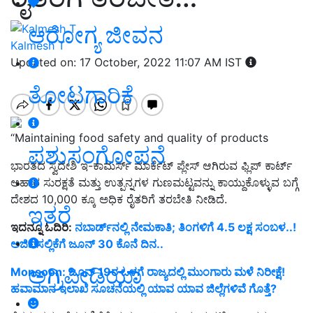
ಆರೋಗ್ಯ ಜೀವನ
Kalmesh T
Updated on: 17 October, 2022 11:07 AM IST
ತೋಟಗಾರಿಕೆ
“Maintaining food safety and quality of products
ಪಶುಸಂಗೋಪನೆ
ಭಾರತದ ಸ್ವದೇಶಿ ಇ-ಕಾಮರ್ಸ್ ಮಾರ್ಕೆಟ್ ಪ್ಲೇಸ್ ಆಗಿರುವ ಫ್ಲಿಪ್ ಕಾರ್ಟ್
ಆಹಾರ ಸುರಕ್ಷತೆ ಮತ್ತು ಉತ್ಪನ್ನಗಳ ಗುಣಮಟ್ಟವನ್ನು ಕಾಯ್ದುಕೊಳ್ಳುವ ಬಗ್ಗೆ
ದೇಶದ 10,000 ಕ್ಕೂ ಅಧಿಕ ರೈತರಿಗೆ ತರಬೇತಿ ನೀಡಿದೆ.
ಇತರೆ
ಇದನ್ನೂ ಓದಿರಿ:
ನಬಾರ್ಡ್‌ನಲ್ಲಿ ನೇಮಕಾತಿ; ತಿಂಗಳಿಗೆ 4.5 ಲಕ್ಷ ಸಂಬಳ..!
ಅರ್ಜಿ ಸಲ್ಲಿಕೆಗೆ ಜೂನ್‌ 30 ಕೊನೆ ದಿನ..
ಅಗ್ರಿಪೀಡಿಯಾ
Monsoon: ಜೂನ್‌ 19ರ ಒಳಗೆ ರಾಜ್ಯದಲ್ಲಿ ಮುಂಗಾರು ಮಳೆ ನಿರೀಕ್ಷೆ!
ಹವಾಮಾನ ಇಲಾಖೆ ಸೂಚನೆಯಲ್ಲಿ ಯಾವ ಯಾವ ಜಿಲ್ಲೆಗಳಿವೆ ಗೊತ್ತೆ?