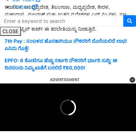
Contact
ಕರ್ನಾಟಕ, ಆಂಧ್ರಪ್ರದೇಶ, ತೆಲಂಗಾಣ, ಮಧ್ಯಪ್ರದೇಶ, ಕೇರಳ,
ಮಹಾರಾಷ್ಟ್ರ, ಗುಜರಾತ್ ಮತ್ತು ಉತ್ತರ ಪ್ರದೇಶಗಳ ಎಫ್ ಪಿಒಗಳು, ಸಣ್ಣ
ಮತ್ತು ಅತಿ ಸಣ್ಣ ರೈತ ಸಮುದಾಯಗಳೊಂದಿಗೆ ಸಹಭಾಗಿತ್ವ ಮಾಡಿಕೊಳ್ಳುವ
ಮೂಲಕ ಫ್ಲಿಪ್ ಕಾರ್ಟ್ ಈ ತರಬೇತಿಯನ್ನು ನೀಡುತ್ತಿದೆ.
CLOSE
7th Pay : ಸಂಬಳದ ಹೊರತಾಗಿಯೂ ನೌಕರರಿಗೆ ದೊರೆಯಲಿದೆ ಲಾಭ!
ಏನಿದು ಗೊತ್ತೆ!
EPFO: 6 ಕೋಟಿಗೂ ಹೆಚ್ಚು ಸರ್ಕಾರಿ ನೌಕರರಿಗೆ ಭರ್ಜರಿ ಸುದ್ದಿ; ಈ
ದಿನದಂದು ನಿಮ್ಮ ಖಾತೆಗೆ ಬರಲಿದೆ ₹80,000!
ADVERTISEMENT