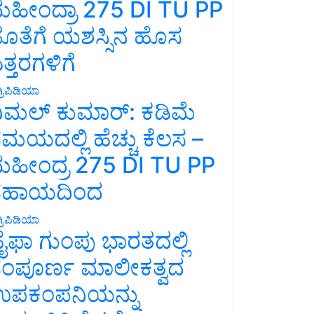
ಹೀಂದ್ರಾ 275 DI TU PP
ೊತೆಗೆ ಯಶಸ್ಸಿನ ಹೊಸ
ತ್ತರಗಳಿಗೆ
್ರಿಪಿಡಿಯಾ
ಿಮಲ್ ಕುಮಾರ್: ಕಡಿಮೆ
ಮಯದಲ್ಲಿ ಹೆಚ್ಚು ಕೆಲಸ –
ಹೀಂದ್ರ 275 DI TU PP
ಸಹಾಯದಿಂದ
್ರಿಪಿಡಿಯಾ
ೈಫಾ ಗುಂಪು ಭಾರತದಲ್ಲಿ
ಂಪೂರ್ಣ ಮಾಲೀಕತ್ವದ
ಪಕಂಪನಿಯನ್ನು