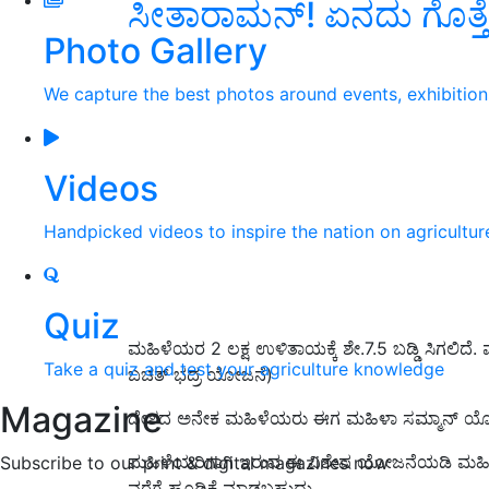
ಸೀತಾರಾಮನ್‌! ಏನದು ಗೊತ್ತ
Photo Gallery
We capture the best photos around events, exhibitio
Videos
Handpicked videos to inspire the nation on agricultur
Quiz
ಮಹಿಳೆಯರ 2 ಲಕ್ಷ ಉಳಿತಾಯಕ್ಕೆ ಶೇ.7.5 ಬಡ್ಡಿ ಸಿಗಲಿ
Take a quiz and test your agriculture knowledge
ಬಚತ್ ಭದ್ರ ಯೋಜನೆ)
Magazine
ದೇಶದ ಅನೇಕ ಮಹಿಳೆಯರು ಈಗ ಮಹಿಳಾ ಸಮ್ಮಾನ್
ಮಹಿಳೆಯರಿಗಾಗಿ ಇರುವ ಈ ವಿಶೇಷ ಯೋಜನೆಯಡಿ ಮಹಿಳೆಯ
Subscribe to our print & digital magazines now
ವರೆಗೆ ಹೂಡಿಕೆ ಮಾಡಬಹುದು.