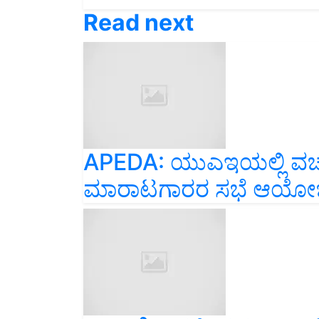
Read next
APEDA: ಯುಎಇಯಲ್ಲಿ ವರ
ಮಾರಾಟಗಾರರ ಸಭೆ ಆಯೋ
ಪಿಂಚಣಿದಾರರೇ ಗಮನಿಸಿ : ಫ