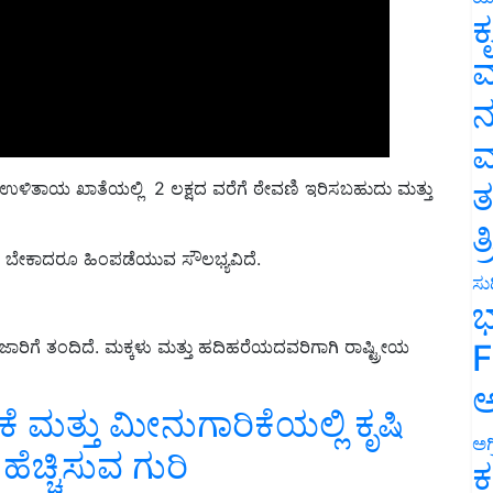
ಕ
ವ
ನ
ಮ
ತಾಯ ಖಾತೆಯಲ್ಲಿ 2 ಲಕ್ಷದ ವರೆಗೆ ಠೇವಣಿ ಇರಿಸಬಹುದು ಮತ್ತು
ತ
ತ
ಗ ಬೇಕಾದರೂ ಹಿಂಪಡೆಯುವ ಸೌಲಭ್ಯವಿದೆ.
ಸುದ
ಭ
ಗೆ ತಂದಿದೆ. ಮಕ್ಕಳು ಮತ್ತು ಹದಿಹರೆಯದವರಿಗಾಗಿ ರಾಷ್ಟ್ರೀಯ
F
ಮತ್ತು ಮೀನುಗಾರಿಕೆಯಲ್ಲಿ ಕೃಷಿ
ಅ
ೆಚ್ಚಿಸುವ ಗುರಿ
ಅಗ
ಕ
ನು ಸಿದ್ಧಪಡಿಸಲಾಗುವುದು. ದೀನ್ ದಯಾಳ್ ಅಂತ್ಯೋದಯ ಯೋಜನೆಯಡಿ