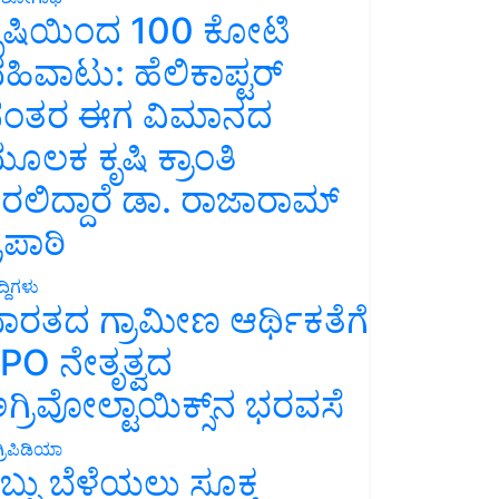
ೃಷಿಯಿಂದ 100 ಕೋಟಿ
ಹಿವಾಟು: ಹೆಲಿಕಾಪ್ಟರ್
ಂತರ ಈಗ ವಿಮಾನದ
ೂಲಕ ಕೃಷಿ ಕ್ರಾಂತಿ
ರಲಿದ್ದಾರೆ ಡಾ. ರಾಜಾರಾಮ್
್ರಿಪಾಠಿ
್ದಿಗಳು
ಾರತದ ಗ್ರಾಮೀಣ ಆರ್ಥಿಕತೆಗೆ
PO ನೇತೃತ್ವದ
ಗ್ರಿವೋಲ್ಟಾಯಿಕ್ಸ್‌ನ ಭರವಸೆ
್ರಿಪಿಡಿಯಾ
ಬ್ಬು ಬೆಳೆಯಲು ಸೂಕ್ತ