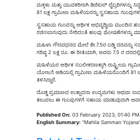
81 ಲಕ್ಷ ಗ್ರಾಮೀಣ ಮಹಿಳೆಯರನ್ನು ಸ್ವಸಹಾಯ ಗುಂಪುಗಳಿ
ಸ್ವಸಹಾಯ ಗುಂಪನ್ನು ಆರ್ಥಿಕ ಅಭಿವೃದ್ಧಿಯ ಮುಂದಿನ ಹ
ರಚಿಸಲಾಗುವುದು ಸೇರಿದಂತೆ ಹಲವು ಘೋಷಣೆಗಳನ್ನು ಮಾಡಿ
ಮಹಿಳಾ ಗೌರವಧನದ ಮೇಲೆ ಶೇ.7.5ರ ಬಡ್ಡಿ ದರವನ್ನು ಸ
ಗರಿಷ್ಠ 2 ಲಕ್ಷ ರೂ. ಈ ರೀತಿಯಾಗಿ, ಅವರು 7.5 ರ ದರದಲ
ಮಹಿಳೆಯರ ಆರ್ಥಿಕ ಸಬಲೀಕರಣಕ್ಕಾಗಿ ರಾಷ್ಟ್ರೀಯ
ಯೋಜನೆ ಅಡಿಯಲ್ಲಿ ಗ್ರಾಮೀಣ ಮಹಿಳೆಯರೊಂದಿಗೆ 81 ಲಕ
ತಿಳಿಸಿದ್ದಾರೆ.
ದೊಡ್ಡ ಪ್ರಮಾಣದ ಉತ್ಪಾದನಾ ಉದ್ಯಮಗಳು ಅಥವಾ ಸ
ತಲುಪಲು ಈ ಗುಂಪುಗಳಿಗೆ ಸಹಾಯ ಮಾಡುವುದಾಗಿ ಅವರ
Published On:
03 February 2023, 01:40 PM
English Summary:
"Mahila Samman Yojana": 
Related Topics