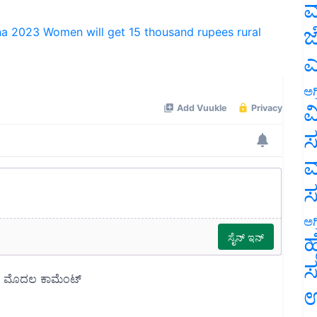
ಮ
na 2023
Women will get 15 thousand rupees
rural
ಜ
ಎ
ಅಗ
ವ
ಸ
ಮ
ಅಗ
ಹ
ಸ
ಉ