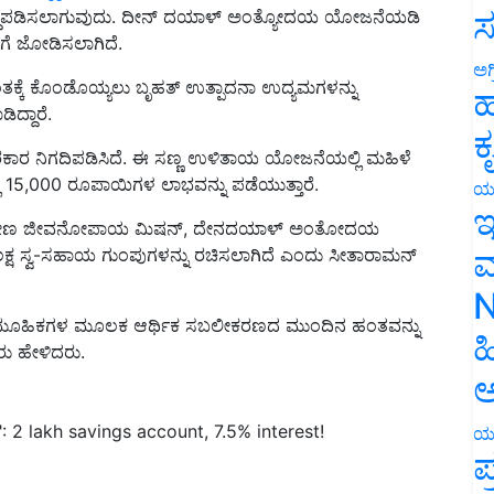
ಸ
ಗೆ ಜೋಡಿಸಲಾಗಿದೆ.
ಂತಕ್ಕೆ ಕೊಂಡೊಯ್ಯಲು ಬೃಹತ್ ಉತ್ಪಾದನಾ ಉದ್ಯಮಗಳನ್ನು
ಅಗ
ದ್ದಾರೆ.
ಹ
ರಕಾರ ನಿಗದಿಪಡಿಸಿದೆ. ಈ ಸಣ್ಣ ಉಳಿತಾಯ ಯೋಜನೆಯಲ್ಲಿ ಮಹಿಳೆ
ಕ
್ಲಿ 15,000 ರೂಪಾಯಿಗಳ ಲಾಭವನ್ನು ಪಡೆಯುತ್ತಾರೆ.
ಯ
 ಗ್ರಾಮೀಣ ಜೀವನೋಪಾಯ ಮಿಷನ್, ದೇನದಯಾಳ್ ಅಂತೋದಯ
ಇ
್ಷ ಸ್ವ-ಸಹಾಯ ಗುಂಪುಗಳನ್ನು ರಚಿಸಲಾಗಿದೆ ಎಂದು ಸೀತಾರಾಮನ್
ಮ
N
ಾಮೂಹಿಕಗಳ ಮೂಲಕ ಆರ್ಥಿಕ ಸಬಲೀಕರಣದ ಮುಂದಿನ ಹಂತವನ್ನು
ು ಹೇಳಿದರು.
ಹ
ಅ
2 lakh savings account, 7.5% interest!
ಯ
ಪ