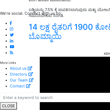
ಬಡ್ಡಿಯನ್ನು 7.5% ಕ್ಕೆ ಪಾವತಿಸಲಾಗುವುದು ಮತ್ತು ಯೋಜ
We're social. Connect with us on:
ಗಮನಿಸಬೇಕಾದ ಸಂಗತಿ.
14 ಲಕ್ಷ ರೈತರಿಗೆ 1900 ಕೋ
ಬೊಮ್ಮಾಯಿ
ADV
More Links
About us
Directory
Our Team
Contact
CLOSE