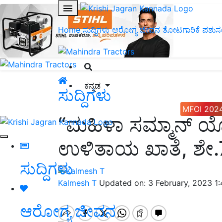
Home
ಸುದ್ದಿಗಳು
ಆರೋಗ್ಯ ಜೀವನ
ತೋಟಗಾರಿಕೆ
ಪಶುಸ
ಕನ್ನಡ
ಸುದ್ದಿಗಳು
MFOI 202
“ಮಹಿಳಾ ಸಮ್ಮಾನ್ ಯೋ
ಉಳಿತಾಯ ಖಾತೆ, ಶೇ.7.
ಸುದ್ದಿಗಳು
Kalmesh T
Updated on: 3 February, 2023 1
ಆರೋಗ್ಯ ಜೀವನ