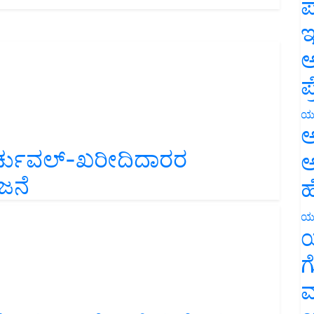
ಪ
ಇ
ಅ
ಪ
ಯ
ಅ
್ಚುವಲ್-ಖರೀದಿದಾರರ
ಅ
ಜನೆ
ಹ
ಯ
ಯ
ಗ
ಮ
ೆಬ್ರವರಿ 20ರೊಳಗೆ ಈ ಕೆಲಸ