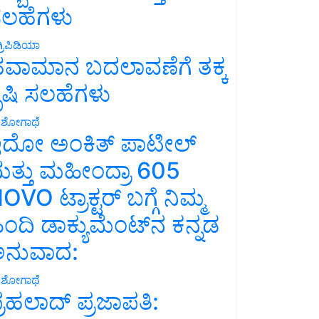
ಲಹೆಗಳು
್ರಿಪಿಡಿಯಾ
ವಾಮಾನ ಬದಲಾವಣೆಗೆ ತಕ್ಕ
ೃಷಿ ಸಲಹೆಗಳು
ಶೋಗಾಥೆ
ದೋ ಅಂಕಿತ್ ಪಾಟೀಲ್
ತ್ತು ಮಹೀಂದ್ರಾ 605
OVO ಟ್ರಾಕ್ಟರ್ ಬಗ್ಗೆ ನಿಮ್ಮ
ಿಂದಿ ಡಾಕ್ಯುಮೆಂಟ್‌ನ ಕನ್ನಡ
ನುವಾದ:
ಶೋಗಾಥೆ
್ರಹಲಾದ್ ಪ್ರಜಾಪತಿ: