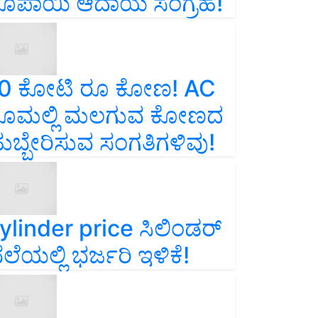
ೂಪಾಯಿ ಆದಾಯ ಸಂಗ್ರಹ!
0 ಕೋಟಿ ರೂ ಕೋಣ! AC
ೂಮಲ್ಲಿ ಮಲಗುವ ಕೋಣದ
ುಬ್ಬೇರಿಸುವ ಸಂಗತಿಗಳಿವು!
ylinder price ಸಿಲಿಂಡರ್‌
ೆಲೆಯಲ್ಲಿ ಭರ್ಜರಿ ಇಳಿಕೆ!