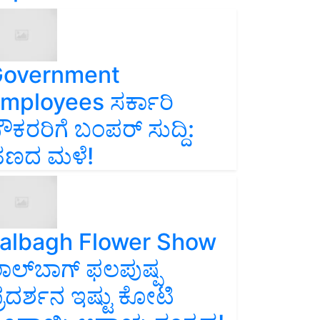
overnment
mployees ಸರ್ಕಾರಿ
ೌಕರರಿಗೆ ಬಂಪರ್‌ ಸುದ್ದಿ:
ಣದ ಮಳೆ!
albagh Flower Show
ಾಲ್‌ಬಾಗ್ ಫಲಪುಷ್ಪ
್ರದರ್ಶನ ಇಷ್ಟು ಕೋಟಿ