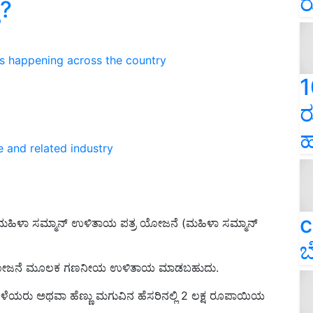
ರ
ೆ?
ns happening across the country
1
ರ
ಹ
e and related industry
c
ದೆ. ಮಹಿಳಾ ಸಮ್ಮಾನ್ ಉಳಿತಾಯ ಪತ್ರ ಯೋಜನೆ (ಮಹಿಳಾ ಸಮ್ಮಾನ್
ಬ
 ಯೋಜನೆ ಮೂಲಕ ಗಣನೀಯ ಉಳಿತಾಯ ಮಾಡಬಹುದು.
ರು ಅಥವಾ ಹೆಣ್ಣು ಮಗುವಿನ ಹೆಸರಿನಲ್ಲಿ 2 ಲಕ್ಷ ರೂಪಾಯಿಯ