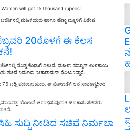
 Women will get 15 thousand rupees!
ೆಟ್‌ನಲ್ಲಿ ಮಹಿಳೆಯರು ಹಾಗೂ ಹೆಣ್ಣು ಮಕ್ಕಳಿಗೆ ವಿಶೇಷ
G
ೆಬ್ರವರಿ 20ರೊಳಗೆ ಈ ಕೆಲಸ
E
ನೆ!
ನ
ಹ
ೆಟ್‌ನಲ್ಲಿ ದೊಡ್ಡ ಕೊಡುಗೆ ನೀಡಿದೆ. ಮಹಿಳಾ ಸಮ್ಮಾನ್ ಉಳಿತಾಯ
ು ಸಚಿವೆ ನಿರ್ಮಲಾ ಸೀತಾರಾಮನ್‌ ಘೋಷಿಸಿದ್ದಾರೆ.
ಶೇ 7.5 ಬಡ್ಡಿ ಪಡೆಯಬಹುದು. ಈ ಘೋಷಣೆಗೆ ಜನ ಸಾಮಾನ್ಯರಿಂದ
L
ಪ್ರಮಾಣಪತ್ರ ಯೋಜನೆ ಆರಂಭಿಸುವುದಾಗಿ ಹಣಕಾಸು ಸಚಿವರು
ಲ
ಾಗಿದೆ.
ಪ
ಸಿಹಿ ಸುದ್ದಿ ನೀಡಿದ ಸಚಿವೆ ನಿರ್ಮಲಾ