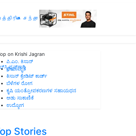
த்திரிகை சந்தா
op on Krishi Jagran
ಪಿ.ಎಂ. ಕಿಸಾನ್
ಸ್ಕ್ರಿಪ್ಷನ್‌ಗಾಗಿ
ಜೀವಾಮೃತ
ಕಿಸಾನ್ ಕ್ರೇಡಿಟ್ ಕಾರ್ಡ್
ಬೆಳೆಗಳ ರೋಗ
ಕೃಷಿ ಯಂತ್ರೋಪಕರಣಗಳ ಸಹಾಯಧನ
ಆಡು ಸಾಕಾಣಿಕೆ
ಉದ್ಯೋಗ
op Stories