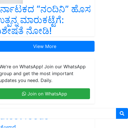
ರ್ನಾಟಕದ “ನಂದಿನಿ” ಹೊಸ
ತ್ಪನ್ನ ಮಾರುಕಟ್ಟೆಗೆ:
ಿಶೇಷತೆ ನೋಡಿ!
View More
We're on WhatsApp! Join our WhatsApp
group and get the most important
updates you need. Daily.
Join on WhatsApp
atest feeds
ಶೋಗಾಥೆ