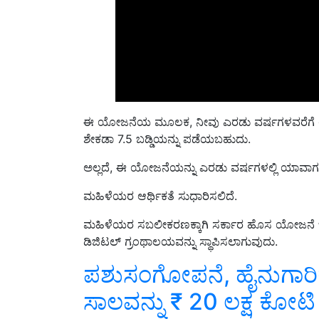
ಈ ಯೋಜನೆಯ ಮೂಲಕ, ನೀವು ಎರಡು ವರ್ಷಗಳವರೆಗೆ ಉಳಿ
ಶೇಕಡಾ 7.5 ಬಡ್ಡಿಯನ್ನು ಪಡೆಯಬಹುದು.
ಅಲ್ಲದೆ, ಈ ಯೋಜನೆಯನ್ನು ಎರಡು ವರ್ಷಗಳಲ್ಲಿ ಯಾವಾ
ಮಹಿಳೆಯರ ಆರ್ಥಿಕತೆ ಸುಧಾರಿಸಲಿದೆ.
ಮಹಿಳೆಯರ ಸಬಲೀಕರಣಕ್ಕಾಗಿ ಸರ್ಕಾರ ಹೊಸ ಯೋಜನೆ ಜಾರಿ
ಡಿಜಿಟಲ್ ಗ್ರಂಥಾಲಯವನ್ನು ಸ್ಥಾಪಿಸಲಾಗುವುದು.
ಪಶುಸಂಗೋಪನೆ, ಹೈನುಗಾರಿಕೆ 
ಸಾಲವನ್ನು ₹ 20 ಲಕ್ಷ ಕೋಟಿ ಹ
ಮಕ್ಕಳು ಮತ್ತು ಯುವಕರಿಗಾಗಿ ಡಿಜಿಟಲ್ ಲೈಬ್ರರಿಗಳನ್