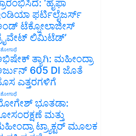
್ರಾರಂಭಿಸಿದೆ: ‘ಹೈಫಾ
ಂಡಿಯಾ ಫರ್ಟಿಲೈಜರ್ಸ್
ಂಡ್ ಟೆಕ್ನೋಲಾಜೀಸ್
್ರೈವೇಟ್ ಲಿಮಿಟೆಡ್’
ಶೋಗಾಥೆ
ಭಿಷೇಕ್ ತ್ಯಾಗಿ: ಮಹೀಂದ್ರಾ
ರ್ಜುನ್ 605 DI ಜೊತೆ
ೊಸ ಎತ್ತರಗಳಿಗೆ
ಶೋಗಾಥೆ
ೋಗೇಶ್ ಭೂತಡಾ:
ೋಸಂರಕ್ಷಣೆ ಮತ್ತು
ಹೀಂದ್ರಾ ಟ್ರ್ಯಾಕ್ಟರ್ ಮೂಲಕ