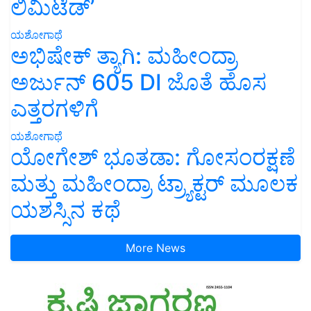
ಲಿಮಿಟೆಡ್’
ಯಶೋಗಾಥೆ
ಅಭಿಷೇಕ್ ತ್ಯಾಗಿ: ಮಹೀಂದ್ರಾ
ಅರ್ಜುನ್ 605 DI ಜೊತೆ ಹೊಸ
ಎತ್ತರಗಳಿಗೆ
ಯಶೋಗಾಥೆ
ಯೋಗೇಶ್ ಭೂತಡಾ: ಗೋಸಂರಕ್ಷಣೆ
ಮತ್ತು ಮಹೀಂದ್ರಾ ಟ್ರ್ಯಾಕ್ಟರ್ ಮೂಲಕ
ಯಶಸ್ಸಿನ ಕಥೆ
More News