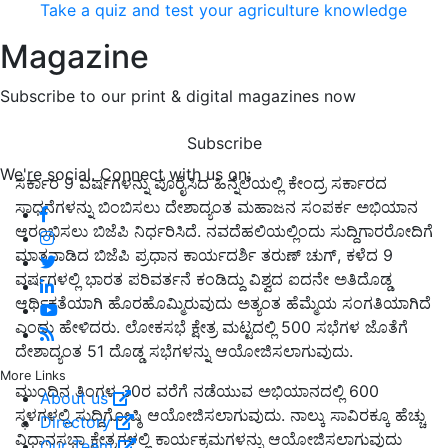
Take a quiz and test your agriculture knowledge
Magazine
Subscribe to our print & digital magazines now
Subscribe
We're social. Connect with us on:
ಸರ್ಕಾರ 9 ವರ್ಷಗಳನ್ನು ಪೂರೈಸಿದ ಹಿನ್ನೆಲೆಯಲ್ಲಿ ಕೇಂದ್ರ ಸರ್ಕಾರದ
ಸಾಧನೆಗಳನ್ನು ಬಿಂಬಿಸಲು ದೇಶಾದ್ಯಂತ ಮಹಾಜನ ಸಂಪರ್ಕ ಅಭಿಯಾನ
ಆರಂಭಿಸಲು ಬಿಜೆಪಿ ನಿರ್ಧರಿಸಿದೆ. ನವದೆಹಲಿಯಲ್ಲಿಂದು ಸುದ್ದಿಗಾರರೋದಿಗೆ
ಮಾತನಾಡಿದ ಬಿಜೆಪಿ ಪ್ರಧಾನ ಕಾರ್ಯದರ್ಶಿ ತರುಣ್ ಚುಗ್, ಕಳೆದ 9
ವರ್ಷಗಳಲ್ಲಿ ಭಾರತ ಪರಿವರ್ತನೆ ಕಂಡಿದ್ದು ವಿಶ್ವದ ಐದನೇ ಅತಿದೊಡ್ಡ
ಆರ್ಥಿಕತೆಯಾಗಿ ಹೊರಹೊಮ್ಮಿರುವುದು ಅತ್ಯಂತ ಹೆಮ್ಮೆಯ ಸಂಗತಿಯಾಗಿದೆ
ಎಂದು ಹೇಳಿದರು. ಲೋಕಸಭೆ ಕ್ಷೇತ್ರ ಮಟ್ಟದಲ್ಲಿ 500 ಸಭೆಗಳ ಜೊತೆಗೆ
ದೇಶಾದ್ಯಂತ 51 ದೊಡ್ಡ ಸಭೆಗಳನ್ನು ಆಯೋಜಿಸಲಾಗುವುದು.
More Links
ಮುಂದಿನ ತಿಂಗಳ 30ರ ವರೆಗೆ ನಡೆಯುವ ಅಭಿಯಾನದಲ್ಲಿ 600
About us
ಸ್ಥಳಗಳಲ್ಲಿ ಸುದ್ದಿಗೋಷ್ಠಿ ಆಯೋಜಿಸಲಾಗುವುದು. ನಾಲ್ಕು ಸಾವಿರಕ್ಕೂ ಹೆಚ್ಚು
Directory
ವಿಧಾನಸಭಾ ಕ್ಷೇತ್ರಗಳಲ್ಲಿ ಕಾರ್ಯಕ್ರಮಗಳನ್ನು ಆಯೋಜಿಸಲಾಗುವುದು
Our Team