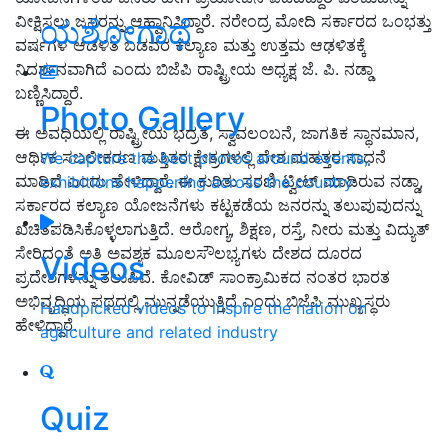
ವೀಕ್ಷಿಸಲು ಜನರನ್ನು ಆಹ್ವಾನಿಸಿದ್ದಾರೆ. ನರೇಂದ್ರ ಮೋದಿ ಸರ್ಕಾರದ ಒಂಭತ್ತು
ಯಶೋಗಾಥೆ
ವರ್ಷಗಳ ಆಡಳಿತ ಬಡವರ ಕಲ್ಯಾಣ ಮತ್ತು ಉತ್ತಮ ಆಢಳಿತಕ್ಕೆ
ನಿದರ್ಶನವಾಗಿದೆ ಎಂದು ಬಿಜೆಪಿ ರಾಷ್ಟ್ರೀಯ ಅಧ್ಯಕ್ಷ ಜೆ. ಪಿ. ನಡ್ಡಾ
ಬಣ್ಣಿಸಿದ್ದಾರೆ.
Photo Gallery
ಈ ಅವಧಿಯಲ್ಲಿ ರಾಷ್ಟ್ರೀಯ ಭದ್ರತೆ, ಸ್ವಾವಲಂಬನೆ, ಜಾಗತಿಕ ಸ್ಥಾನಮಾನ,
ಆರ್ಥಿಕ ಸಬಲೀಕರಣ ಮತ್ತಿತರ ಕ್ಷೇತ್ರಗಳಲ್ಲಿ ದೇಶ ಮಹತ್ತರ ಸಾಧನೆ
We capture the best photos around events,
ಮಾಡಿದೆ ಎಂದು ಹೇಳಿದ್ದಾರೆ. ಈ ಕುರಿತು ಸರಣಿ ಟ್ವೀಟ್ ಮಾಡಿರುವ ನಡ್ಡಾ,
exhibitions happening across the country
ಸರ್ಕಾರದ ಕಲ್ಯಾಣ ಯೋಜನೆಗಳು ಕಟ್ಟಕಡೆಯ ಜನರನ್ನು ತಲುಪುವುದನ್ನು
ಖಚಿತಪಡಿಸಿಕೊಳ್ಳಲಾಗುತ್ತಿದೆ. ಆರೋಗ್ಯ, ಶಿಕ್ಷಣ, ರಸ್ತೆ, ನೀರು ಮತ್ತು ವಿದ್ಯುತ್
ಸೇರಿದಂತೆ ಅತಿ ಅವಶ್ಯಕ ಮೂಲಸೌಲಭ್ಯಗಳು ದೇಶದ ದೂರದ
Videos
ಪ್ರದೇಶಗಳನ್ನು ತಲುಪಿವೆ. ಕೋವಿಡ್ ಸಾಂಕ್ರಾಮಿಕದ ನಂತರ ಭಾರತ
ಅಭಿವೃದ್ಧಿಯ ಪಥದಲ್ಲಿ ಮುನ್ನಡೆಯುತ್ತಿದೆ ಎಂದು ಬಿಜೆಪಿ ಮುಖ್ಯಸ್ಥರು
Handpicked videos to inspire the nation on
ಹೇಳಿದ್ದಾರೆ.
agriculture and related industry
Quiz