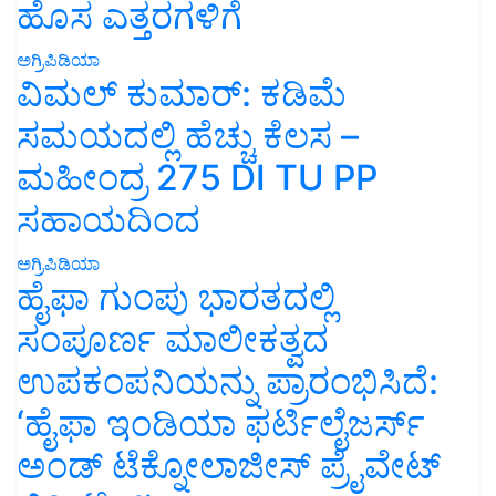
ಹೊಸ ಎತ್ತರಗಳಿಗೆ
ಅಗ್ರಿಪಿಡಿಯಾ
ವಿಮಲ್ ಕುಮಾರ್: ಕಡಿಮೆ
ಸಮಯದಲ್ಲಿ ಹೆಚ್ಚು ಕೆಲಸ –
ಮಹೀಂದ್ರ 275 DI TU PP
ಸಹಾಯದಿಂದ
ಅಗ್ರಿಪಿಡಿಯಾ
ಹೈಫಾ ಗುಂಪು ಭಾರತದಲ್ಲಿ
ಸಂಪೂರ್ಣ ಮಾಲೀಕತ್ವದ
ಉಪಕಂಪನಿಯನ್ನು ಪ್ರಾರಂಭಿಸಿದೆ:
‘ಹೈಫಾ ಇಂಡಿಯಾ ಫರ್ಟಿಲೈಜರ್ಸ್
ಅಂಡ್ ಟೆಕ್ನೋಲಾಜೀಸ್ ಪ್ರೈವೇಟ್