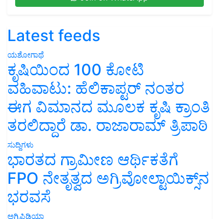
Latest feeds
ಯಶೋಗಾಥೆ
ಕೃಷಿಯಿಂದ 100 ಕೋಟಿ
ವಹಿವಾಟು: ಹೆಲಿಕಾಪ್ಟರ್ ನಂತರ
ಈಗ ವಿಮಾನದ ಮೂಲಕ ಕೃಷಿ ಕ್ರಾಂತಿ
ತರಲಿದ್ದಾರೆ ಡಾ. ರಾಜಾರಾಮ್ ತ್ರಿಪಾಠಿ
ಸುದ್ದಿಗಳು
ಭಾರತದ ಗ್ರಾಮೀಣ ಆರ್ಥಿಕತೆಗೆ
FPO ನೇತೃತ್ವದ ಅಗ್ರಿವೋಲ್ಟಾಯಿಕ್ಸ್‌ನ
ಭರವಸೆ
ಅಗ್ರಿಪಿಡಿಯಾ