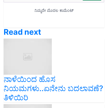
Read next
ನಾಳೆಯಿಂದ ಹೊಸ
ನಿಯಮಗಳು..ಏನೇನು ಬದಲಾವಣೆ?
ತಿಳಿಯಿರಿ