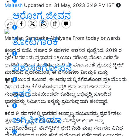
Maltesh
Updated on: 31 May, 2023 3:49 PM IST
ಆರೋಗ್ಯ ಜೀವನ
Mahajan Samparka Abhiyana From today onwards
ತೋಟಗಾರಿಕೆ
ಕೇಂದ್ರದ ಬಿಜೆಪಿ ಸರ್ಕಾರ 9 ವರ್ಷಗಳ ಆಡಳಿತ ಪೂರೈಸಿದೆ. 2019 ರ
ಇದೇ ದಿನದಂದು ಪ್ರಧಾನಮಂತ್ರಿಯಾಗಿ ನರೇಂದ್ರ ಮೋದಿ ಎರಡನೇ
ಪಶುಸಂಗೋಪನೆ
ಅವಧಿಗೆ ಅಧಿಕಾರ ಸ್ವೀಕರಿಸಿದ್ದರು. 9 ನೇ ವರ್ಷಾಚರಣೆ ಪ್ರಯುಕ್ತ ಟ್ವೀಟ್
ಮಾಡಿರುವ ಪ್ರಧಾನಮಂತಿ, ಈ ವಸಂತಗಳು ವಿನಮ್ರತೆ ಮತ್ತು
ಕೃತಜ್ಞತೆಯಿಂದ ತುಂಬಿದೆ. ಈ ಅವಧಿಯಲ್ಲಿ ತೆಗೆದುಕೊಂಡ ಪ್ರತಿಯೊಂದು
ನಿರ್ಧಾರ ಮತ್ತು ತೆಗೆದುಕೊಳ್ಳುವ ಪ್ರತಿ ಕ್ರಮ ಜನರ ಜೀವನವನ್ನು
ಇತರೆ
ಸುಧಾರಿಸುವ ಬಯಕೆಯಿಂದಲೇ ಕೂಡಿದ್ದು ಅಭಿವೃದ್ಧಿ ಹೊಂದಿದ
ಭಾರತವನ್ನು ನಿರ್ಮಿಸಲು ಇನ್ನಷ್ಟು ಶ್ರಮಿಸುವುದಾಗಿ ಹೇಳಿದ್ದಾರೆ.
ಕಳೆದ 9 ವರ್ಷಗಳಲ್ಲಿ ಭಾರತದ ಅಭಿವೃದ್ಧಿ ಪಯಣವನ್ನು ಪ್ರದರ್ಶಿಸಲು
ಅಗ್ರಿಪೀಡಿಯಾ
ಪ್ರಧಾನಿ ತಮ್ಮ ಟ್ವಿಟರ್ ಖಾತೆಯಲ್ಲಿ ವೆಬ್‌ಸೈಟ್ ಲಿಂಕ್ ಅನ್ನು
ಹಂಚಿಕೊಂಡಿದ್ದಾರೆ. ವೆಬ್‌ಸೈಟ್‌ಗೆ ಭೇಟಿ ನೀಡಿ ಮತ್ತು ಸರ್ಕಾರದ ವಿವಿಧ
ಯೋಜನೆಗಳಿಂದ ಜನರು ಹೇಗೆ ಪ್ರಯೋಜನ ಪಡೆದಿದ್ದಾರೆ ಎಂಬುದನ್ನು