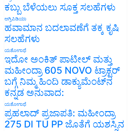
ಕಬ್ಬು ಬೆಳೆಯಲು ಸೂಕ್ತ ಸಲಹೆಗಳು
ಅಗ್ರಿಪಿಡಿಯಾ
ಹವಾಮಾನ ಬದಲಾವಣೆಗೆ ತಕ್ಕ ಕೃಷಿ
ಸಲಹೆಗಳು
ಯಶೋಗಾಥೆ
ಇದೋ ಅಂಕಿತ್ ಪಾಟೀಲ್ ಮತ್ತು
ಮಹೀಂದ್ರಾ 605 NOVO ಟ್ರಾಕ್ಟರ್
ಬಗ್ಗೆ ನಿಮ್ಮ ಹಿಂದಿ ಡಾಕ್ಯುಮೆಂಟ್‌ನ
ಕನ್ನಡ ಅನುವಾದ:
ಯಶೋಗಾಥೆ
ಪ್ರಹಲಾದ್ ಪ್ರಜಾಪತಿ: ಮಹೀಂದ್ರಾ
275 DI TU PP ಜೊತೆಗೆ ಯಶಸ್ಸಿನ