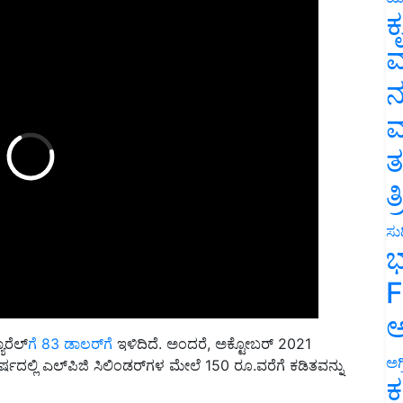
ಕ
ವ
ನ
ಮ
ತ
ತ
ಸುದ
ಭ
F
ಅ
ರೆಲ್‌
ಗೆ 83
ಡಾಲರ್‌ಗೆ
ಇಳಿದಿದೆ. ಅಂದರೆ, ಅಕ್ಟೋಬರ್ 2021
ಅಗ
ದಲ್ಲಿ ಎಲ್‌ಪಿಜಿ ಸಿಲಿಂಡರ್‌ಗಳ ಮೇಲೆ 150 ರೂ.ವರೆಗೆ ಕಡಿತವನ್ನು
ಕ