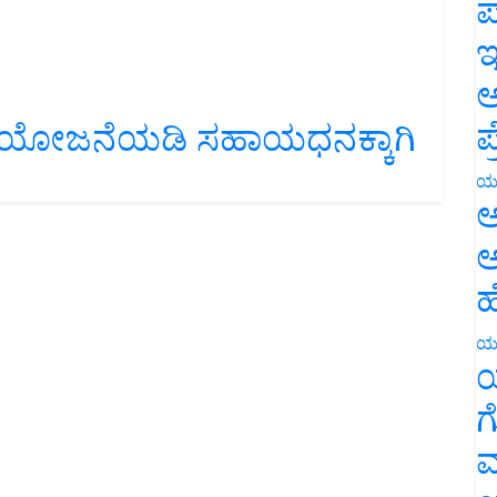
ಪ
ಇ
ಅ
ಪ
ಪದ ಯೋಜನೆಯಡಿ ಸಹಾಯಧನಕ್ಕಾಗಿ
ಯ
ಅ
ಅ
ಹ
ಯ
ಯ
ಗ
ಮ