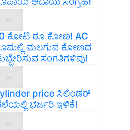
ೂಪಾಯಿ ಆದಾಯ ಸಂಗ್ರಹ!
0 ಕೋಟಿ ರೂ ಕೋಣ! AC
ೂಮಲ್ಲಿ ಮಲಗುವ ಕೋಣದ
ುಬ್ಬೇರಿಸುವ ಸಂಗತಿಗಳಿವು!
ylinder price ಸಿಲಿಂಡರ್‌
ೆಲೆಯಲ್ಲಿ ಭರ್ಜರಿ ಇಳಿಕೆ!