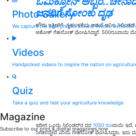
ಒಮಿಕ್ರೋನ್ ಅಬ್ಬರ..ಚೀನಾದ
ಜನರಿಗೆ ಸೋಂಕು ದೃಢ
Photo Gallery
ಹೌದು ಇತ್ತೀಚಿಗೆ ಗೃಹಬಳಕೆಯ ಅಡುಗೆ ಅನಿಲ ಸಿಲಿಂಡರ್‌
We capture the best photos around events, exhibitio
ಅಶೋಕ್ ಗೆಹಲೋತ್‌ ಘೋಷಿಸಿದ್ದಾರೆ. 500ರೂಪಾಯಿ ಮೊತ್ತದ
Videos
Handpicked videos to inspire the nation on agricultur
Quiz
Take a quiz and test your agriculture knowledge
Magazine
ಇದೀಗ ಒಂದು ಸಿಲಿಂಡರ್‌ನ ದರ
1050 ರೂ
ಪಾಯಿ ಇದೆ. ಮ
Subscribe to our print & digital magazines now
ನೀಡಲಿದ್ದೇವೆ ಎಂದು ಗೇಹಲೋತ್‌ ಘೋಷಿಸಿದ್ದರು. ಇದು ಮು