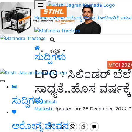
Home
ಸುದ್ದಿಗಳು
ಆರೋಗ್ಯ ಜೀವನ
ತೋಟಗಾರಿಕೆ
ಪಶುಸ
ಕನ್ನಡ
ಸುದ್ದಿಗಳು
MFOI 202
LPG : ಸಿಲಿಂಡರ್‌ ಬೆಲ
ಸಾಧ್ಯತೆ..ಹೊಸ ವರ್ಷಕ್ಕೆ
ಸುದ್ದಿಗಳು
Maltesh
Updated on: 25 December, 2022 9
ಆರೋಗ್ಯ ಜೀವನ