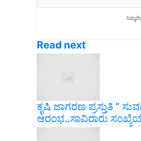
Read next
ಕೃಷಿ ಜಾಗರಣ ಪ್ರಸ್ತುತಿ “ ಸು
ಆರಂಭ..ಸಾವಿರಾರು ಸಂಖ್ಯೆಯಲ