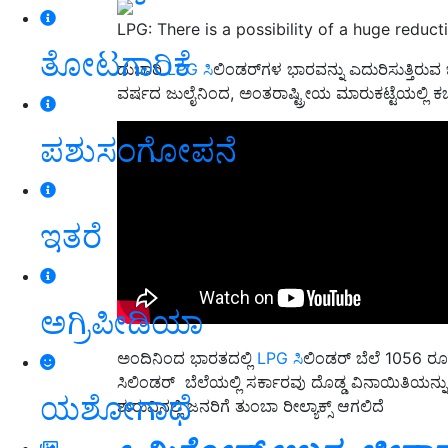
LPG: There is a possibility of a huge reducti
ತೋಟಗಾರಿಕೆ
ದುಬಾರಿ
LPG ಸಿ
ಲಿಂಡರ್‌ಗಳ ಭಾರವನ್ನು ಎದುರಿಸುತ್ತಿರ
ವರ್ಷದ ಜುಲೈನಿಂದ, ಅಂತರಾಷ್ಟ್ರೀಯ ಮಾರುಕಟ್ಟೆಯಲ್ಲಿ ಕಚ
ಪಶುಸಂಗೋಪನೆ
ಇತರೆ
ಅಗ್ರಿಪೀಡಿಯಾ
ಅಂದಿನಿಂದ ಭಾರತದಲ್ಲಿ
LPG ಸಿ
ಲಿಂಡರ್ ಬೆಲೆ 1056 ರೂ
ಸಿಲಿಂಡರ್‌ ಬೆಲೆಯಲ್ಲಿ ಸರ್ಕಾರವು ದೊಡ್ಡ ವಿನಾಯಿತಿಯ
ಯಶೋಗಾಥೆ
ಶುರುವಿನಲ್ಲಿ ಜನರಿಗೆ ತುಂಬಾ ರೀಲ್ಯಾಕ್ಸ್‌ ಆಗಲಿದೆ