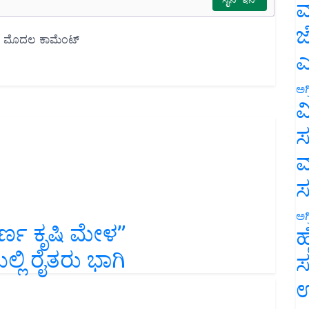
ಮ
ಜ
ಎ
ಅಗ
ವ
ಸ
ಮ
ಅಗ
ವರ್ಣ ಕೃಷಿ ಮೇಳ”
ಹ
್ಲಿ ರೈತರು ಭಾಗಿ
ಸ
ಉ