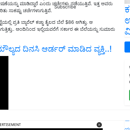
ಯನ್ನು ಮಾಡಿದ್ದಾರೆ ಎಂದು ಚರ್ಚೆಗಳು ನಡೆಯುತ್ತಿವೆ. ಇತ್ತ ಅವರು
ಕ
Subscribe
ು ಸಾಕಷ್ಟು ಚರ್ಚೆಗಳಾಗುತ್ತಿವೆ.
ಉ
್ಲಿ ಪ್ರತಿ ಬ್ಯಾರೆಲ್ ಕಚ್ಚಾ ತೈಲದ ಬೆಲೆ $86 ಆಗಿತ್ತು. ಆ
ವ
ಗುತ್ತಿತ್ತು.. ಅಂದಿನಿಂದ ಇಲ್ಲಿಯವರೆಗೆ ಸರ್ಕಾರ ಈ ಬೆಲೆಯನ್ನು ಸುಮಾರು
 ಮೌಲ್ಯದ ದಿನಸಿ ಆರ್ಡರ್ ಮಾಡಿದ ವ್ಯಕ್ತಿ..!
L
ERTISEMENT
ಯ