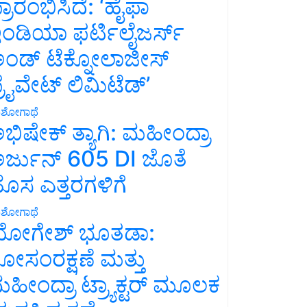
್ರಾರಂಭಿಸಿದೆ: ‘ಹೈಫಾ
ಂಡಿಯಾ ಫರ್ಟಿಲೈಜರ್ಸ್
ಂಡ್ ಟೆಕ್ನೋಲಾಜೀಸ್
್ರೈವೇಟ್ ಲಿಮಿಟೆಡ್’
ಶೋಗಾಥೆ
ಭಿಷೇಕ್ ತ್ಯಾಗಿ: ಮಹೀಂದ್ರಾ
ರ್ಜುನ್ 605 DI ಜೊತೆ
ೊಸ ಎತ್ತರಗಳಿಗೆ
ಶೋಗಾಥೆ
ೋಗೇಶ್ ಭೂತಡಾ:
ೋಸಂರಕ್ಷಣೆ ಮತ್ತು
ಹೀಂದ್ರಾ ಟ್ರ್ಯಾಕ್ಟರ್ ಮೂಲಕ