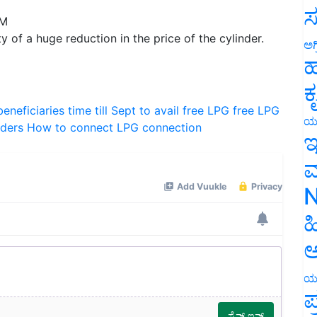
ಸ
AM
ty of a huge reduction in the price of the cylinder.
ಅಗ
ಹ
ಕ
eneficiaries time till Sept to avail free LPG
free LPG
ಯ
nders
How to connect LPG connection
ಇ
ಮ
N
ಹ
ಅ
ಯ
ಪ