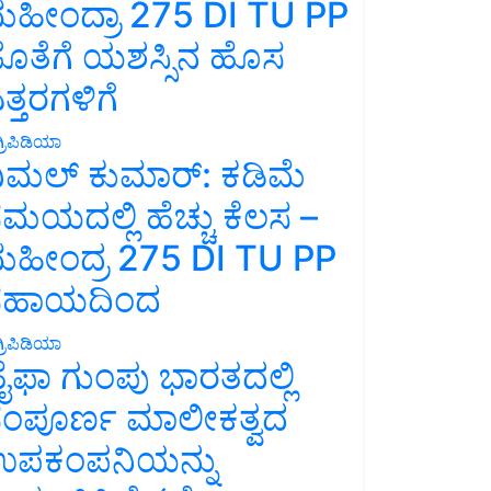
ಹೀಂದ್ರಾ 275 DI TU PP
ೊತೆಗೆ ಯಶಸ್ಸಿನ ಹೊಸ
ತ್ತರಗಳಿಗೆ
್ರಿಪಿಡಿಯಾ
ಿಮಲ್ ಕುಮಾರ್: ಕಡಿಮೆ
ಮಯದಲ್ಲಿ ಹೆಚ್ಚು ಕೆಲಸ –
ಹೀಂದ್ರ 275 DI TU PP
ಸಹಾಯದಿಂದ
್ರಿಪಿಡಿಯಾ
ೈಫಾ ಗುಂಪು ಭಾರತದಲ್ಲಿ
ಂಪೂರ್ಣ ಮಾಲೀಕತ್ವದ
ಪಕಂಪನಿಯನ್ನು