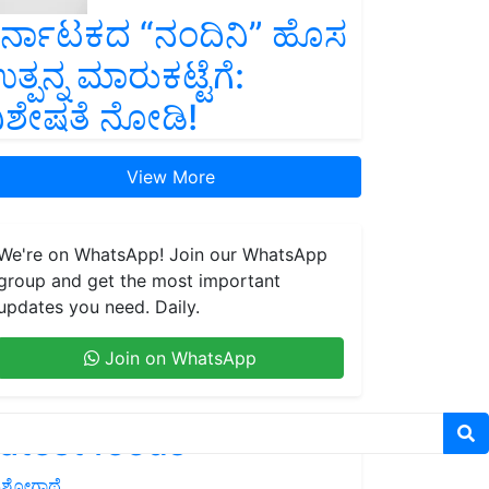
ರ್ನಾಟಕದ “ನಂದಿನಿ” ಹೊಸ
ತ್ಪನ್ನ ಮಾರುಕಟ್ಟೆಗೆ:
ಿಶೇಷತೆ ನೋಡಿ!
View More
We're on WhatsApp! Join our WhatsApp
group and get the most important
updates you need. Daily.
Join on WhatsApp
atest feeds
ಶೋಗಾಥೆ