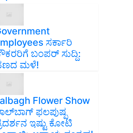
overnment
mployees ಸರ್ಕಾರಿ
ೌಕರರಿಗೆ ಬಂಪರ್‌ ಸುದ್ದಿ:
ಣದ ಮಳೆ!
albagh Flower Show
ಾಲ್‌ಬಾಗ್ ಫಲಪುಷ್ಪ
್ರದರ್ಶನ ಇಷ್ಟು ಕೋಟಿ