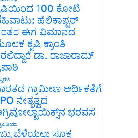
ೃಷಿಯಿಂದ 100 ಕೋಟಿ
ಹಿವಾಟು: ಹೆಲಿಕಾಪ್ಟರ್
ಂತರ ಈಗ ವಿಮಾನದ
ೂಲಕ ಕೃಷಿ ಕ್ರಾಂತಿ
ರಲಿದ್ದಾರೆ ಡಾ. ರಾಜಾರಾಮ್
್ರಿಪಾಠಿ
್ದಿಗಳು
ಾರತದ ಗ್ರಾಮೀಣ ಆರ್ಥಿಕತೆಗೆ
PO ನೇತೃತ್ವದ
ಗ್ರಿವೋಲ್ಟಾಯಿಕ್ಸ್‌ನ ಭರವಸೆ
್ರಿಪಿಡಿಯಾ
ಬ್ಬು ಬೆಳೆಯಲು ಸೂಕ್ತ