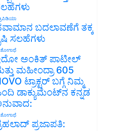
ಲಹೆಗಳು
್ರಿಪಿಡಿಯಾ
ವಾಮಾನ ಬದಲಾವಣೆಗೆ ತಕ್ಕ
ೃಷಿ ಸಲಹೆಗಳು
ಶೋಗಾಥೆ
ದೋ ಅಂಕಿತ್ ಪಾಟೀಲ್
ತ್ತು ಮಹೀಂದ್ರಾ 605
OVO ಟ್ರಾಕ್ಟರ್ ಬಗ್ಗೆ ನಿಮ್ಮ
ಿಂದಿ ಡಾಕ್ಯುಮೆಂಟ್‌ನ ಕನ್ನಡ
ನುವಾದ:
ಶೋಗಾಥೆ
್ರಹಲಾದ್ ಪ್ರಜಾಪತಿ: