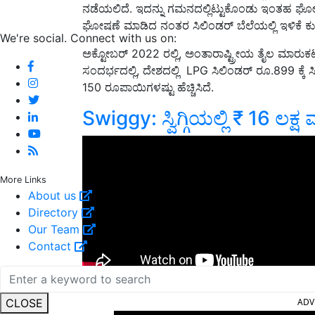
ನಡೆಯಲಿದೆ. ಇದನ್ನು ಗಮನದಲ್ಲಿಟ್ಟುಕೊಂಡು ಇಂತಹ ಘೋಷಣೆ
ಘೋಷಣೆ ಮಾಡಿದ ನಂತರ ಸಿಲಿಂಡರ್‌ ಬೆಲೆಯಲ್ಲಿ ಇಳಿಕೆ ಕುರಿತ
We're social. Connect with us on:
ಅಕ್ಟೋಬರ್ 2022 ರಲ್ಲಿ, ಅಂತಾರಾಷ್ಟ್ರೀಯ ತೈಲ ಮಾರುಕಟ್ಟೆಯಲ
ಸಂದರ್ಭದಲ್ಲಿ, ದೇಶದಲ್ಲಿ LPG ಸಿಲಿಂಡರ್ ರೂ.899 ಕ್ಕೆ ಸಿ
150 ರೂಪಾಯಿಗಳಷ್ಟು ಹೆಚ್ಚಿಸಿದೆ.
Swiggy: ಸ್ವಿಗ್ಗಿಯಲ್ಲಿ ₹ 16 ಲಕ್ಷ
More Links
About us
Directory
Our Team
Contact
CLOSE
ADV