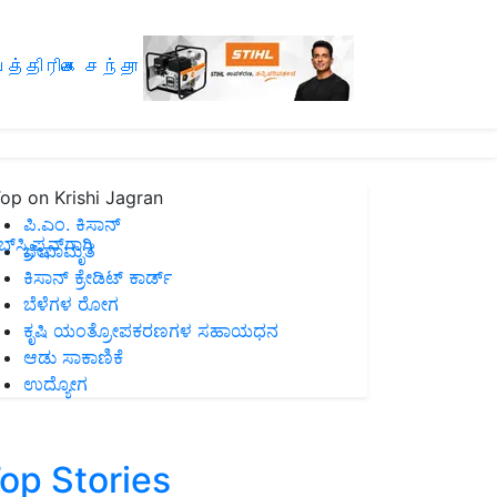
த்திரிகை சந்தா
op on Krishi Jagran
ಪಿ.ಎಂ. ಕಿಸಾನ್
ಸ್ಕ್ರಿಪ್ಷನ್‌ಗಾಗಿ
ಜೀವಾಮೃತ
ಕಿಸಾನ್ ಕ್ರೇಡಿಟ್ ಕಾರ್ಡ್
ಬೆಳೆಗಳ ರೋಗ
ಕೃಷಿ ಯಂತ್ರೋಪಕರಣಗಳ ಸಹಾಯಧನ
ಆಡು ಸಾಕಾಣಿಕೆ
ಉದ್ಯೋಗ
op Stories