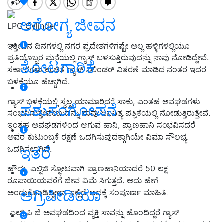
ಆರೋಗ್ಯ ಜೀವನ
LPG Cylinder
ಇತ್ತೀಚಿನ ದಿನಗಳಲ್ಲಿ ನಗರ ಪ್ರದೇಶಗಳಿಗಷ್ಟೇ ಅಲ್ಲ ಹಳ್ಳಿ
ಗಳಲ್ಲಿಯೂ
ಪ್ರತಿಯೊಬ್ಬರ ಮನೆಯಲ್ಲಿ ಗ್ಯಾಸ್ ಬಳಸುತ್ತಿರುವುದನ್ನು ನಾವು ನೋಡಿದ್ದೇವೆ.
ತೋಟಗಾರಿಕೆ
ಸರ್ಕಾರಗಳು ಉಚಿತ ಗ್ಯಾಸ್ ಸಿಲಿಂಡರ್ ವಿತರಣೆ ಮಾಡಿದ ನಂತರ ಇದರ
ಬಳಕೆಯೂ ಹೆಚ್ಚಾಗಿದೆ.
ಗ್ಯಾಸ್ ಬಳಕೆಯಲ್ಲಿ ಸ್ವಲ್ಪ ಯಾಮಾರಿದರೆ ಸಾಕು, ಎಂತಹ ಅವಘಡಗಳು
ಪಶುಸಂಗೋಪನೆ
ಸಂಭವಿಸುತ್ತೇವೆಂಬುದನ್ನು ನಾವು ದಿನನಿತ್ಯ ಪತ್ರಿಕೆಯಲ್ಲಿ ನೋಡುತ್ತಿರುತ್ತೇವೆ.
ಇಂತಹ ಅವಘಡಗಳಿಂದ ಆಗುವ ಹಾನಿ, ಪ್ರಾಣಹಾನಿ ಸಂಭವಿಸದರೆ
ಅವರ ಕುಟುಂಬ್ಕಕೆ ರಕ್ಷಣೆ ಒದಗಿಸುವುದಕ್ಗಾಗಿಯೇ ವಿಮಾ ಸೌಲಭ್ಯ
ಇತರೆ
ಒದಗಿಸಲಾಗಿದೆ.
ಹೌದು, ಎಲ್ಪಿಜಿ ಸ್ಫೋಟವಾಗಿ ಪ್ರಾಣಹಾನಿಯಾದರೆ 50 ಲಕ್ಷ
ರೂಪಾಯಿಯವರೆಗೆ ಜೀವ ವಿಮೆ ಸಿಗುತ್ತದೆ. ಅದು ಹೇಗೆ
ಅಗ್ರಿಪೀಡಿಯಾ
ಅಂದುಕೊಂಡಿದ್ದೀರಾ. ಇಲ್ಲಿದೆ ಅದಕ್ಕೆ ಸಂಪೂರ್ಣ ಮಾಹಿತಿ.
ಎಲ್ ಪಿ ಜಿ ಅವಘಡದಿಂದ ವ್ಯಕ್ತಿ ಸಾವನ್ನು ಹೊಂದಿದ್ದರೆ ಗ್ಯಾಸ್