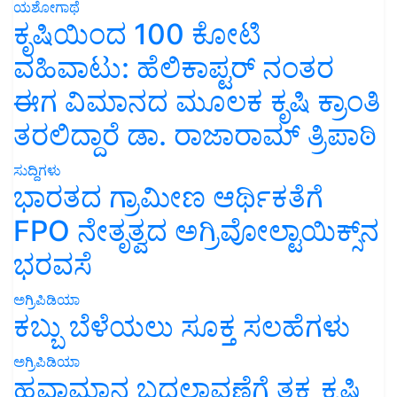
ಯಶೋಗಾಥೆ
ಕೃಷಿಯಿಂದ 100 ಕೋಟಿ
ವಹಿವಾಟು: ಹೆಲಿಕಾಪ್ಟರ್ ನಂತರ
ಈಗ ವಿಮಾನದ ಮೂಲಕ ಕೃಷಿ ಕ್ರಾಂತಿ
ತರಲಿದ್ದಾರೆ ಡಾ. ರಾಜಾರಾಮ್ ತ್ರಿಪಾಠಿ
ಸುದ್ದಿಗಳು
ಭಾರತದ ಗ್ರಾಮೀಣ ಆರ್ಥಿಕತೆಗೆ
FPO ನೇತೃತ್ವದ ಅಗ್ರಿವೋಲ್ಟಾಯಿಕ್ಸ್‌ನ
ಭರವಸೆ
ಅಗ್ರಿಪಿಡಿಯಾ
ಕಬ್ಬು ಬೆಳೆಯಲು ಸೂಕ್ತ ಸಲಹೆಗಳು
ಅಗ್ರಿಪಿಡಿಯಾ
ಹವಾಮಾನ ಬದಲಾವಣೆಗೆ ತಕ್ಕ ಕೃಷಿ