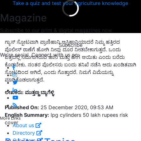
Take a quiz and test your agriculture knowledge
Magazine
Subscribe to our print & digital magazines now
ಗ್ಯಾಸ್ ಸ್ಪೋಟವಾಗಿ ಪ್ರಾಣಿಹಾನಿ ಆಸ್ತಿಹಾನಿಯಾದರೆ ನಿಮ್ಮ ಹತ್ತಿರದ
Subscribe
ಪೊಲೀಸ್ ಠಾಣೆಗೆ ಹೋಗಿ ನೀವು ದೂರ ನೀಡಬೇಕಾಗುತ್ತದೆ. ಒಂದು
We're social. Connect with us on:
ಪತ್ರದಲ್ಲಿ ನಿಮಗಾಗಿರುವ ಹಾನಿ ಮತ್ತು ಹೇಗೆ ಆಯಿತು ಎಂದು ಬರೆದು
ಕೊಡಬೇಕು. ನಂತರ ಪೊಲೀಸರು ಬಂದು ತನಿಖೆ ನಡೆಸಿ ಅದು ಖಂಡಿತವಾಗಿ
ಸ್ಪೋಟದಿಂದ ಆಗಿದೆ, ಎಂದು ಗೊತ್ತಾದರೆ. ನಿಮಗೆ ವಿಮೆಯನ್ನು
ಮಾಡಿಕೊಡಲಾಗುತ್ತದೆ.
ಲೇಖಕರು: ಮುತ್ತಣ್ಣ ಬ್ಯಾಗೆಳ್ಳಿ
Published On:
25 December 2020, 09:53 AM
English Summary:
lpg cylinders 50 lakh rupees risk
More Links
cover
About us
Directory
Our Team