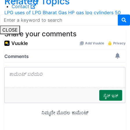
Related Topics
Contact
LPG
uses of LPG
Bharat Gas
HP gas
lpg cylinders 50
lakh rupees risk cover
CLOSE
Share your comments