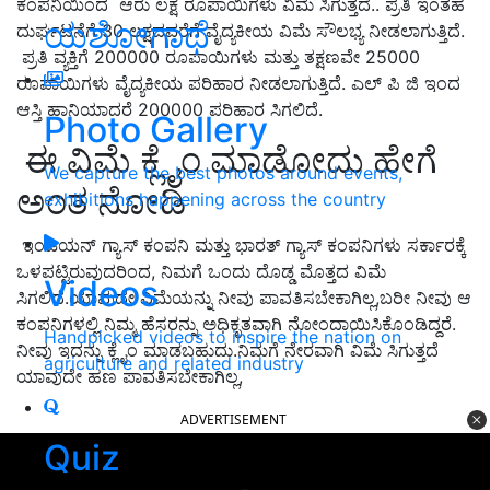
ಕಂಪನಿಯಿಂದ
ಆರು ಲಕ್ಷ ರೂಪಾಯಿಗಳು ವಿಮೆ ಸಿಗುತ್ತದೆ.. ಪ್ರತಿ ಇಂತಹ
ಯಶೋಗಾಥೆ
ದುರ್ಘಟನೆಗೆ 30 ಲಕ್ಷದವರೆಗೆ ವೈದ್ಯಕೀಯ ವಿಮೆ ಸೌಲಭ್ಯ ನೀಡಲಾಗುತ್ತಿದೆ.
ಪ್ರತಿ ವ್ಯಕ್ತಿಗೆ 200000 ರೂಪಾಯಿಗಳು ಮತ್ತು ತಕ್ಷಣವೇ 25000
ರೂಪಾಯಿಗಳು ವೈದ್ಯಕೀಯ ಪರಿಹಾರ ನೀಡಲಾಗುತ್ತಿದೆ. ಎಲ್ ಪಿ ಜಿ ಇಂದ
ಆಸ್ತಿ ಹಾನಿಯಾದರೆ 200000 ಪರಿಹಾರ ಸಿಗಲಿದೆ.
Photo Gallery
ಈ ವಿಮೆ ಕ್ಲೈಂ ಮಾಡೋದು ಹೇಗೆ
We capture the best photos around events,
ಅಂತ ನೋಡಿ
exhibitions happening across the country
ಇಂಡಿಯನ್ ಗ್ಯಾಸ್ ಕಂಪನಿ ಮತ್ತು ಭಾರತ್ ಗ್ಯಾಸ್ ಕಂಪನಿಗಳು ಸರ್ಕಾರಕ್ಕೆ
ಒಳಪಟ್ಟಿರುವುದರಿಂದ, ನಿಮಗೆ ಒಂದು ದೊಡ್ಡ ಮೊತ್ತದ ವಿಮೆ
Videos
ಸಿಗಲಿದೆ.ಯಾವುದೇ ವಿಮೆಯನ್ನು ನೀವು ಪಾವತಿಸಬೇಕಾಗಿಲ್ಲ,ಬರೀ ನೀವು ಆ
ಕಂಪನಿಗಳಲ್ಲಿ ನಿಮ್ಮ ಹೆಸರನ್ನು ಅಧಿಕೃತವಾಗಿ ನೋಂದಾಯಿಸಿಕೊಂಡಿದ್ದರೆ.
Handpicked videos to inspire the nation on
ನೀವು ಇದನ್ನು ಕ್ಲೈಂ ಮಾಡಬಹುದು.ನಿಮಗೆ ನೇರವಾಗಿ ವಿಮೆ ಸಿಗುತ್ತದೆ
agriculture and related industry
ಯಾವುದೇ ಹಣ ಪಾವತಿಸಬೇಕಾಗಿಲ್ಲ,
ADVERTISEMENT
Quiz