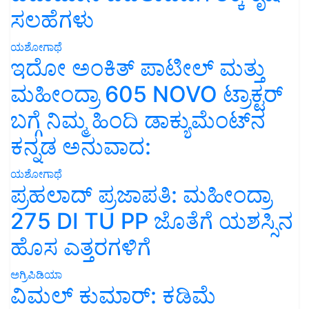
ಸಲಹೆಗಳು
ಯಶೋಗಾಥೆ
ಇದೋ ಅಂಕಿತ್ ಪಾಟೀಲ್ ಮತ್ತು
ಮಹೀಂದ್ರಾ 605 NOVO ಟ್ರಾಕ್ಟರ್
ಬಗ್ಗೆ ನಿಮ್ಮ ಹಿಂದಿ ಡಾಕ್ಯುಮೆಂಟ್‌ನ
ಕನ್ನಡ ಅನುವಾದ:
ಯಶೋಗಾಥೆ
ಪ್ರಹಲಾದ್ ಪ್ರಜಾಪತಿ: ಮಹೀಂದ್ರಾ
275 DI TU PP ಜೊತೆಗೆ ಯಶಸ್ಸಿನ
ಹೊಸ ಎತ್ತರಗಳಿಗೆ
ಅಗ್ರಿಪಿಡಿಯಾ
ವಿಮಲ್ ಕುಮಾರ್: ಕಡಿಮೆ