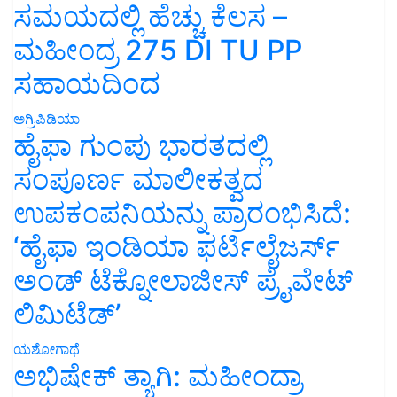
ಸಮಯದಲ್ಲಿ ಹೆಚ್ಚು ಕೆಲಸ –
ಮಹೀಂದ್ರ 275 DI TU PP
ಸಹಾಯದಿಂದ
ಅಗ್ರಿಪಿಡಿಯಾ
ಹೈಫಾ ಗುಂಪು ಭಾರತದಲ್ಲಿ
ಸಂಪೂರ್ಣ ಮಾಲೀಕತ್ವದ
ಉಪಕಂಪನಿಯನ್ನು ಪ್ರಾರಂಭಿಸಿದೆ:
‘ಹೈಫಾ ಇಂಡಿಯಾ ಫರ್ಟಿಲೈಜರ್ಸ್
ಅಂಡ್ ಟೆಕ್ನೋಲಾಜೀಸ್ ಪ್ರೈವೇಟ್
ಲಿಮಿಟೆಡ್’
ಯಶೋಗಾಥೆ
ಅಭಿಷೇಕ್ ತ್ಯಾಗಿ: ಮಹೀಂದ್ರಾ