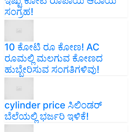
ಇಷ್ಟು ಕೋಟಿ ರೂಪಾಯಿ ಆದಾಯ
ಸಂಗ್ರಹ!
10 ಕೋಟಿ ರೂ ಕೋಣ! AC
ರೂಮಲ್ಲಿ ಮಲಗುವ ಕೋಣದ
ಹುಬ್ಬೇರಿಸುವ ಸಂಗತಿಗಳಿವು!
cylinder price ಸಿಲಿಂಡರ್‌
ಬೆಲೆಯಲ್ಲಿ ಭರ್ಜರಿ ಇಳಿಕೆ!