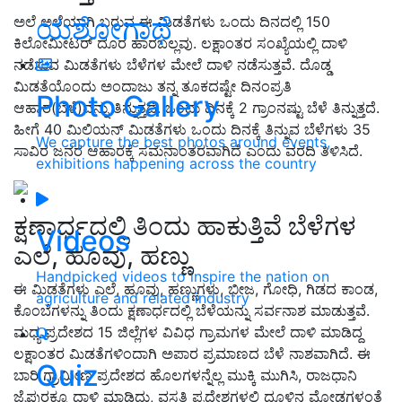
ಯಶೋಗಾಥೆ
ಅಲೆ ಅಲೆಯಾಗಿ ಬರುವ ಈ ಮಿಡತೆಗಳು ಒಂದು ದಿನದಲ್ಲಿ 150
ಕಿಲೋಮೀಟರ್‌ ದೂರ ಹಾರಬಲ್ಲವು. ಲಕ್ಷಾಂತರ ಸಂಖ್ಯೆಯಲ್ಲಿ ದಾಳಿ
ನಡೆಸುವ ಮಿಡತೆಗಳು ಬೆಳೆಗಳ ಮೇಲೆ ದಾಳಿ ನಡೆಸುತ್ತವೆ. ದೊಡ್ಡ
ಮಿಡತೆಯೊಂದು ಅಂದಾಜು ತನ್ನ ತೂಕದಷ್ಟೇ ದಿನಂಪ್ರತಿ
Photo Gallery
ಆಹಾರ(ಬೆಳೆ)ವನ್ನು ತಿನ್ನುತ್ತದೆ. ಒಂದು ದಿನಕ್ಕೆ 2 ಗ್ರಾಂನಷ್ಟು ಬೆಳೆ ತಿನ್ನುತ್ತದೆ.
ಹೀಗೆ 40 ಮಿಲಿಯನ್ ಮಿಡತೆಗಳು ಒಂದು ದಿನಕ್ಕೆ ತಿನ್ನುವ ಬೆಳೆಗಳು 35
We capture the best photos around events,
ಸಾವಿರ ಜನರ ಆಹಾರಕ್ಕೆ ಸಮನಾಂತರವಾಗಿದೆ ಎಂದು ವರದಿ ತಿಳಿಸಿದೆ.
exhibitions happening across the country
ಕ್ಷಣಾರ್ಧದಲ್ಲಿ ತಿಂದು ಹಾಕುತ್ತಿವೆ ಬೆಳೆಗಳ
Videos
ಎಲೆ, ಹೂವು, ಹಣ್ಣು
Handpicked videos to inspire the nation on
ಈ ಮಿಡತೆಗಳು ಎಲೆ, ಹೂವು, ಹಣ್ಣುಗಳು, ಬೀಜ, ಗೋಧಿ, ಗಿಡದ ಕಾಂಡ,
agriculture and related industry
ಕೊಂಬೆಗಳನ್ನು ತಿಂದು ಕ್ಷಣಾರ್ಧದಲ್ಲಿ ಬೆಳೆಯನ್ನು ಸರ್ವನಾಶ ಮಾಡುತ್ತವೆ.
ಮಧ್ಯ ಪ್ರದೇಶದ 15 ಜಿಲ್ಲೆಗಳ ವಿವಿಧ ಗ್ರಾಮಗಳ ಮೇಲೆ ದಾಳಿ ಮಾಡಿದ್ದ
ಲಕ್ಷಾಂತರ ಮಿಡತೆಗಳಿಂದಾಗಿ ಅಪಾರ ಪ್ರಮಾಣದ ಬೆಳೆ ನಾಶವಾಗಿದೆ. ಈ
Quiz
ಬಾರಿ ಗ್ರಾಮೀಣ ಪ್ರದೇಶದ ಹೊಲಗಳನ್ನೆಲ್ಲ ಮುಕ್ಕಿ ಮುಗಿಸಿ, ರಾಜಧಾನಿ
ಜೈಪುರಕ್ಕೂ ದಾಳಿ ಮಾಡಿದ್ದು, ವಸತಿ ಪ್ರದೇಶಗಳಲ್ಲಿ ದೂಳಿನ ಮೋಡಗಳಂತೆ