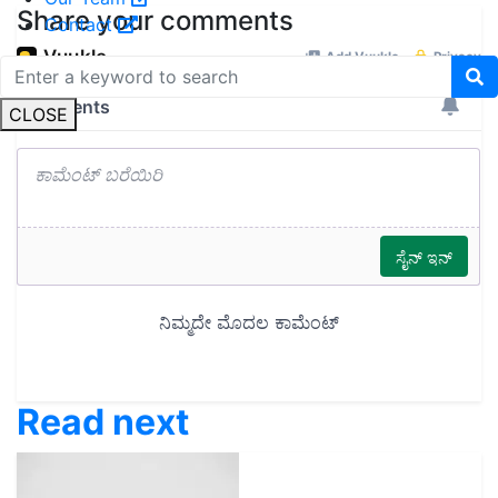
Share your comments
Contact
CLOSE
Read next