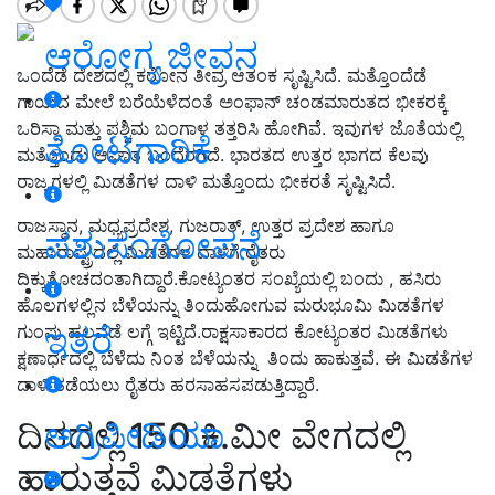
ಆರೋಗ್ಯ ಜೀವನ
ಒಂದೆಡೆ ದೇಶದಲ್ಲಿ ಕರೋನ ತೀವ್ರ ಆತಂಕ ಸೃಷ್ಟಿಸಿದೆ. ಮತ್ತೊಂದೆಡೆ
ಗಾಯದ ಮೇಲೆ ಬರೆಯೆಳೆದಂತೆ ಅಂಫಾನ್ ಚಂಡಮಾರುತದ ಭೀಕರಕ್ಕೆ
ಒರಿಸ್ಸಾ ಮತ್ತು ಪಶ್ಚಿಮ ಬಂಗಾಳ ತತ್ತರಿಸಿ ಹೋಗಿವೆ. ಇವುಗಳ ಜೊತೆಯಲ್ಲಿ
ತೋಟಗಾರಿಕೆ
ಮತ್ತೊಂದು ಆಘಾತ ಬಂದೆರಗಿದೆ. ಭಾರತದ ಉತ್ತರ ಭಾಗದ ಕೆಲವು
ರಾಜ್ಯಗಳಲ್ಲಿ ಮಿಡತೆಗಳ ದಾಳಿ ಮತ್ತೊಂದು ಭೀಕರತೆ ಸೃಷ್ಟಿಸಿದೆ.
ರಾಜಸ್ಥಾನ, ಮಧ್ಯಪ್ರದೇಶ, ಗುಜರಾತ್, ಉತ್ತರ ಪ್ರದೇಶ ಹಾಗೂ
ಪಶುಸಂಗೋಪನೆ
ಮಹಾರಾಷ್ಟ್ರದಲ್ಲಿ ಮಿಡತೆಗಳ ದಾಳಿಗೆ ರೈತರು
ದಿಕ್ಕುತೋಚದಂತಾಗಿದ್ದಾರೆ.ಕೋಟ್ಯಂತರ ಸಂಖ್ಯೆಯಲ್ಲಿ ಬಂದು , ಹಸಿರು
ಹೊಲಗಳಲ್ಲಿನ ಬೆಳೆಯನ್ನು ತಿಂದುಹೋಗುವ ಮರುಭೂಮಿ ಮಿಡತೆಗಳ
ಇತರೆ
ಗುಂಪು ಹಲವೆಡೆ ಲಗ್ಗೆ ಇಟ್ಟಿದೆ.ರಾಕ್ಷಸಾಕಾರದ ಕೋಟ್ಯಂತರ ಮಿಡತೆಗಳು
ಕ್ಷಣಾರ್ಧದಲ್ಲಿ ಬೆಳೆದು ನಿಂತ ಬೆಳೆಯನ್ನು ತಿಂದು ಹಾಕುತ್ತವೆ. ಈ ಮಿಡತೆಗಳ
ದಾಳಿ ತಡೆಯಲು ರೈತರು ಹರಸಾಹಸಪಡುತ್ತಿದ್ದಾರೆ.
ದಿನದಲ್ಲಿ 150 ಕಿ.ಮೀ ವೇಗದಲ್ಲಿ
ಅಗ್ರಿಪೀಡಿಯಾ
ಹಾರುತ್ತವೆ ಮಿಡತೆಗಳು