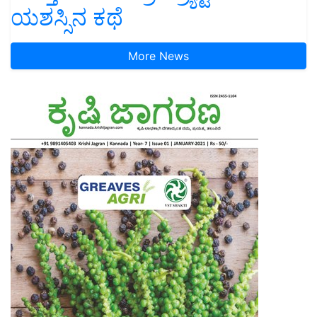
ಯಶಸ್ಸಿನ ಕಥೆ
More News