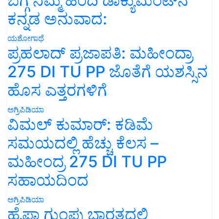
ಬಗ್ಗೆ ನಿಮ್ಮ ಹಿಂದಿ ಡಾಕ್ಯುಮೆಂಟ್‌ನ
ಕನ್ನಡ ಅನುವಾದ:
ಯಶೋಗಾಥೆ
ಪ್ರಹಲಾದ್ ಪ್ರಜಾಪತಿ: ಮಹೀಂದ್ರಾ
275 DI TU PP ಜೊತೆಗೆ ಯಶಸ್ಸಿನ
ಹೊಸ ಎತ್ತರಗಳಿಗೆ
ಅಗ್ರಿಪಿಡಿಯಾ
ವಿಮಲ್ ಕುಮಾರ್: ಕಡಿಮೆ
ಸಮಯದಲ್ಲಿ ಹೆಚ್ಚು ಕೆಲಸ –
ಮಹೀಂದ್ರ 275 DI TU PP
ಸಹಾಯದಿಂದ
ಅಗ್ರಿಪಿಡಿಯಾ
ಹೈಫಾ ಗುಂಪು ಭಾರತದಲ್ಲಿ