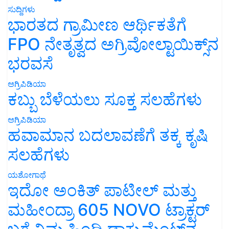
ಸುದ್ದಿಗಳು
ಭಾರತದ ಗ್ರಾಮೀಣ ಆರ್ಥಿಕತೆಗೆ
FPO ನೇತೃತ್ವದ ಅಗ್ರಿವೋಲ್ಟಾಯಿಕ್ಸ್‌ನ
ಭರವಸೆ
ಅಗ್ರಿಪಿಡಿಯಾ
ಕಬ್ಬು ಬೆಳೆಯಲು ಸೂಕ್ತ ಸಲಹೆಗಳು
ಅಗ್ರಿಪಿಡಿಯಾ
ಹವಾಮಾನ ಬದಲಾವಣೆಗೆ ತಕ್ಕ ಕೃಷಿ
ಸಲಹೆಗಳು
ಯಶೋಗಾಥೆ
ಇದೋ ಅಂಕಿತ್ ಪಾಟೀಲ್ ಮತ್ತು
ಮಹೀಂದ್ರಾ 605 NOVO ಟ್ರಾಕ್ಟರ್