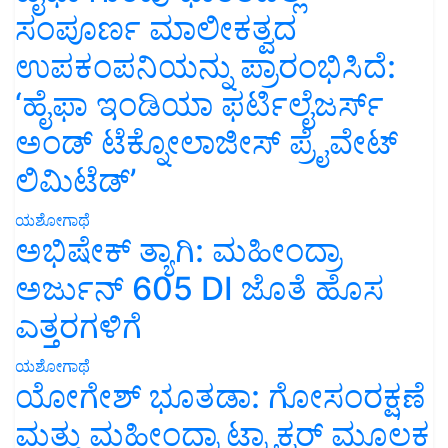
ಸಂಪೂರ್ಣ ಮಾಲೀಕತ್ವದ
ಉಪಕಂಪನಿಯನ್ನು ಪ್ರಾರಂಭಿಸಿದೆ:
‘ಹೈಫಾ ಇಂಡಿಯಾ ಫರ್ಟಿಲೈಜರ್ಸ್
ಅಂಡ್ ಟೆಕ್ನೋಲಾಜೀಸ್ ಪ್ರೈವೇಟ್
ಲಿಮಿಟೆಡ್’
ಯಶೋಗಾಥೆ
ಅಭಿಷೇಕ್ ತ್ಯಾಗಿ: ಮಹೀಂದ್ರಾ
ಅರ್ಜುನ್ 605 DI ಜೊತೆ ಹೊಸ
ಎತ್ತರಗಳಿಗೆ
ಯಶೋಗಾಥೆ
ಯೋಗೇಶ್ ಭೂತಡಾ: ಗೋಸಂರಕ್ಷಣೆ
ಮತ್ತು ಮಹೀಂದ್ರಾ ಟ್ರ್ಯಾಕ್ಟರ್ ಮೂಲಕ