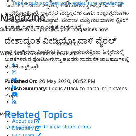
Take a quiz and test your agriculture knowledge
ಗುಂಪಾಗಿ ನೆರೆದಿರುವ ಚಿತ್ರಗಳು, ವಿಡಿಯೋಗಳನ್ನು ಅಲ್ಲಿನ ನಿವಾಸಿಗಳು
ಹಂಚಿಕೊಳ್ಳುತ್ತಿದ್ದಾರೆ. ಅಕ್ಕಪಕ್ಕದ ಮಧ್ಯಪ್ರದೇಶ ಹಾಗೂ ಉತ್ತರಪ್ರದೇಶಗಳು
Magazine
ಕೂಡ ಮಿಡತೆ ದಾಳಿಗೆ ತುತ್ತಾಗಿವೆ. ಪಂಜಾಬ್‌ ಮತ್ತು ಗುಜರಾತ್‌ಗಳ ರೈತರಿಗೆ
ಕೂಡ ಈ ಮಿಡತೆ ದಾಳಿ ಎಚ್ಚರಿಕೆ ನೀಡಲಾಗಿದೆ.
Subscribe to our print & digital magazines now
ದೇಶಾದ್ಯಂತ ವೀಡಿಯೋ ದಾಳಿ ವೈರಲ್
Subscribe
ಎಲ್ಲಿ ನೋಡಿದರೂ ಮಿಡತೆಗಳ ಹಿಂಡು ಕಂಡುಬರುತ್ತಿರುವ ಹಿನ್ನೆಲೆಯಲ್ಲಿ
We're social. Connect with us on:
ಮಿಡತೆಗಳಿರುವ ಫೋಟೋಗಳನ್ನು ಹಲವರು ಸಾಮಾಜಿಕ ಜಾಲತಾಣಗಳಲ್ಲಿ
ಹಂಚಿಕೊಳ್ಳುತ್ತಿದ್ದಾರೆ.
Published On:
26 May 2020, 08:52 PM
English Summary:
Locus attack to north india states
crops
Related Topics
More Links
About us
Locus attack
north india states
crops
Directory
Our Team