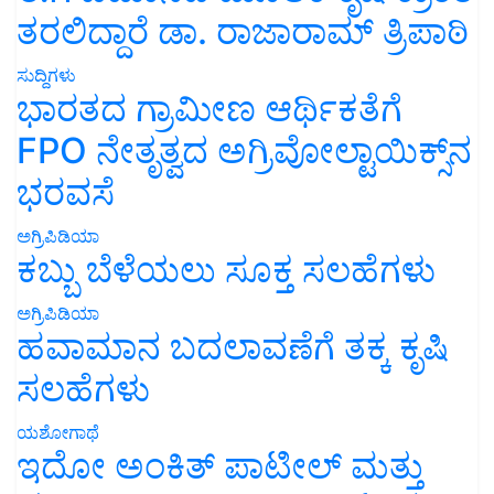
ತರಲಿದ್ದಾರೆ ಡಾ. ರಾಜಾರಾಮ್ ತ್ರಿಪಾಠಿ
ಸುದ್ದಿಗಳು
ಭಾರತದ ಗ್ರಾಮೀಣ ಆರ್ಥಿಕತೆಗೆ
FPO ನೇತೃತ್ವದ ಅಗ್ರಿವೋಲ್ಟಾಯಿಕ್ಸ್‌ನ
ಭರವಸೆ
ಅಗ್ರಿಪಿಡಿಯಾ
ಕಬ್ಬು ಬೆಳೆಯಲು ಸೂಕ್ತ ಸಲಹೆಗಳು
ಅಗ್ರಿಪಿಡಿಯಾ
ಹವಾಮಾನ ಬದಲಾವಣೆಗೆ ತಕ್ಕ ಕೃಷಿ
ಸಲಹೆಗಳು
ಯಶೋಗಾಥೆ
ಇದೋ ಅಂಕಿತ್ ಪಾಟೀಲ್ ಮತ್ತು