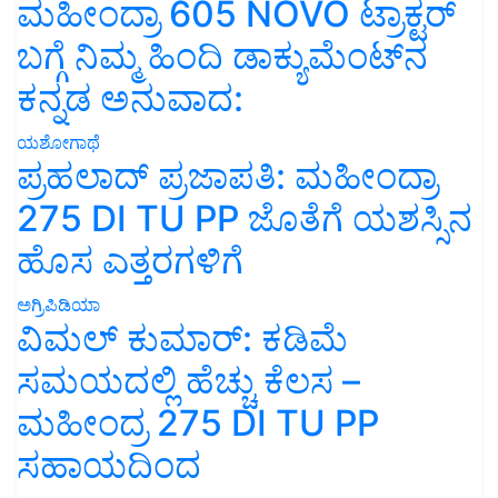
ಮಹೀಂದ್ರಾ 605 NOVO ಟ್ರಾಕ್ಟರ್
ಬಗ್ಗೆ ನಿಮ್ಮ ಹಿಂದಿ ಡಾಕ್ಯುಮೆಂಟ್‌ನ
ಕನ್ನಡ ಅನುವಾದ:
ಯಶೋಗಾಥೆ
ಪ್ರಹಲಾದ್ ಪ್ರಜಾಪತಿ: ಮಹೀಂದ್ರಾ
275 DI TU PP ಜೊತೆಗೆ ಯಶಸ್ಸಿನ
ಹೊಸ ಎತ್ತರಗಳಿಗೆ
ಅಗ್ರಿಪಿಡಿಯಾ
ವಿಮಲ್ ಕುಮಾರ್: ಕಡಿಮೆ
ಸಮಯದಲ್ಲಿ ಹೆಚ್ಚು ಕೆಲಸ –
ಮಹೀಂದ್ರ 275 DI TU PP
ಸಹಾಯದಿಂದ