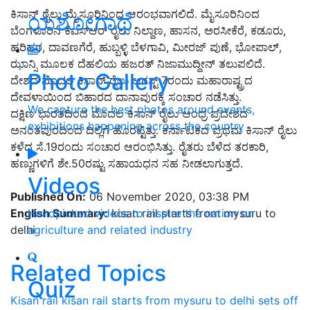
ಕಿಸಾನ್ ರೈಲು ಮೈಸೂರಿನಿಂದ ಆರಂಭವಾಗಲಿದೆ. ಮೈಸೂರಿನಿಂದ
ಯಶೋಗಾಥೆ
ಬೆಂಗಳೂರಿನ ಕೆಎಸ್‌ಆರ್‌ ರೈಲು ನಿಲ್ದಾಣ, ಹಾಸನ, ಅರಸೀಕೆರೆ, ಕಡೂರು,
ಹರಿಹರ, ದಾವಣಗೆರೆ, ಹುಬ್ಬಳ್ಳಿ ಬೆಳಗಾವಿ, ಮೀರಜ್ ಪುಣೆ, ಭೋಪಾಲ್,
ಝಾನ್ಸಿ ಮೂಲಕ ದೆಹಲಿಯ ಹಜರತ್ ನಿಜಾಮುದ್ದೀನ್ ತಲುಪಲಿದೆ.
Photo Gallery
ದೇಶದ ಮೊದಲ ಕಿಸಾನ್ ರೈಲು ಆಗಸ್ಟ್ 7ರಂದು ಮಹಾರಾಷ್ಟ್ರದ
ದೇವಳಾಯಿಂದ ಬಿಹಾರದ ದಾನಾಪುರಕ್ಕೆ ಸಂಚಾರ ನಡೆಸಿತ್ತು.
We capture the best photos around events,
ದಕ್ಷಿಣ ಭಾರತದಿಂದ ಮೊದಲ ಕಿಸಾನ್ ರೈಲು ಆಂಧ್ರ ಪ್ರದೇಶದ
exhibitions happening across the country
ಅನಂತಪುರದಿಂದ ದಿಲ್ಲಿಗೆ ಹೊರಟ್ಟಿತ್ತು. ಕರ್ನಾಟಕದ ಪ್ರಥಮ ಕಿಸಾನ್ ರೈಲು
ಕಳೆದ ಸೆ.19ರಂದು ಸಂಚಾರ ಆರಂಭಿಸಿತ್ತು. ರೈತರು ಬೆಳೆದ ತರಕಾರಿ,
ಹಣ್ಣುಗಳಿಗೆ ಶೇ.50ರಷ್ಟು ಸಹಾಯಧನ ಸಹ ನೀಡಲಾಗುತ್ತದೆ.
Videos
Published On:
06 November 2020, 03:38 PM
English Summary:
kisan rail starts from mysuru to
Handpicked videos to inspire the nation on
delhi
agriculture and related industry
Related Topics
Quiz
Kisan rail
kisan rail starts from mysuru to delhi
sets off