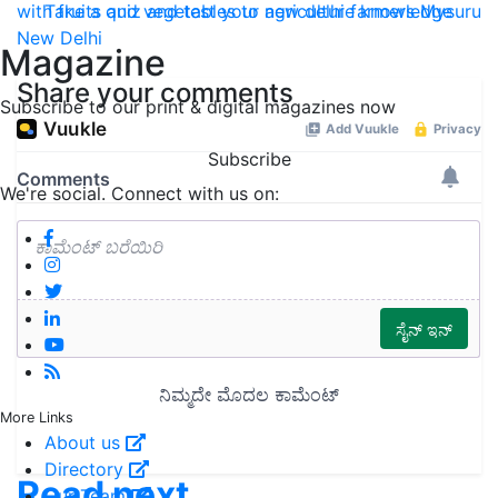
with fruits and vegetables to new delhi
farmers
Mysuru
Take a quiz and test your agriculture knowledge
New Delhi
Magazine
Share your comments
Subscribe to our print & digital magazines now
Subscribe
We're social. Connect with us on:
More Links
About us
Directory
Read next
Our Team