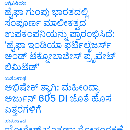
ಅಗ್ರಿಪಿಡಿಯಾ
ಹೈಫಾ ಗುಂಪು ಭಾರತದಲ್ಲಿ
ಸಂಪೂರ್ಣ ಮಾಲೀಕತ್ವದ
ಉಪಕಂಪನಿಯನ್ನು ಪ್ರಾರಂಭಿಸಿದೆ:
‘ಹೈಫಾ ಇಂಡಿಯಾ ಫರ್ಟಿಲೈಜರ್ಸ್
ಅಂಡ್ ಟೆಕ್ನೋಲಾಜೀಸ್ ಪ್ರೈವೇಟ್
ಲಿಮಿಟೆಡ್’
ಯಶೋಗಾಥೆ
ಅಭಿಷೇಕ್ ತ್ಯಾಗಿ: ಮಹೀಂದ್ರಾ
ಅರ್ಜುನ್ 605 DI ಜೊತೆ ಹೊಸ
ಎತ್ತರಗಳಿಗೆ
ಯಶೋಗಾಥೆ
ಯೋಗೇಶ್ ಭೂತಡಾ: ಗೋಸಂರಕ್ಷಣೆ