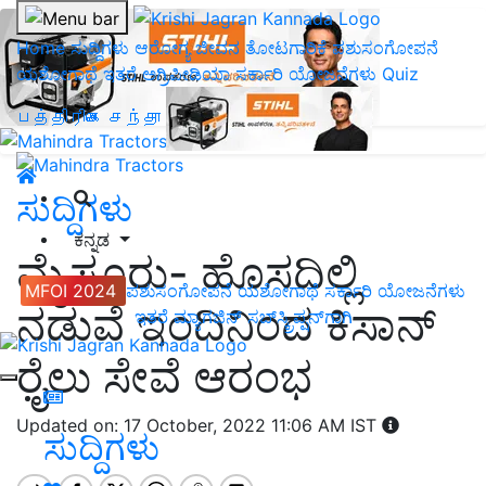
Home
ಸುದ್ದಿಗಳು
ಆರೋಗ್ಯ ಜೀವನ
ತೋಟಗಾರಿಕೆ
ಪಶುಸಂಗೋಪನೆ
ಯಶೋಗಾಥೆ
ಇತರೆ
ಅಗ್ರಿಪೀಡಿಯಾ
ಸರ್ಕಾರಿ ಯೋಜನೆಗಳು
Quiz
பத்திரிகை சந்தா
ಸುದ್ದಿಗಳು
ಕನ್ನಡ
ಮೈಸೂರು- ಹೊಸದಿಲ್ಲಿ
MFOI 2024
ಪಶುಸಂಗೋಪನೆ
ಯಶೋಗಾಥೆ
ಸರ್ಕಾರಿ ಯೋಜನೆಗಳು
ನಡುವೆ ಇಂದಿನಿಂದ ಕಿಸಾನ್
ಇತರೆ
ಮ್ಯಾಗಜಿನ್‌ ಸಬ್‌ಸ್ಕ್ರಿಪ್ಷನ್‌ಗಾಗಿ
ರೈಲು ಸೇವೆ ಆರಂಭ
Updated on: 17 October, 2022 11:06 AM IST
ಸುದ್ದಿಗಳು