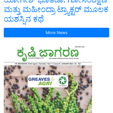
ಮತ್ತು ಮಹೀಂದ್ರಾ ಟ್ರ್ಯಾಕ್ಟರ್ ಮೂಲಕ
ಯಶಸ್ಸಿನ ಕಥೆ
More News