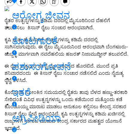
ಆರೋಗ್ಯ ಜೀವನ
ರೈತರ ಉತ್ಪನ್ನಗಳನ್ನು ಕಡಿಮೆ ದರದಲ್ಲಿ ಮೈಸೂರಿನಿಂದ ದೆಹಲಿಗೆ
ತಲುಪಿಸಲು ಕಿಸಾನ್ ರೈಲು ಸಂಚಾರ ಆರಂಭವಾಗಿದೆ.
ತೋಟಗಾರಿಕೆ
ಕೃಷಿ ಮತ್ತು ಹೈನುಗಾರಿಕೆ ಉತ್ಪನ್ನಗಳನ್ನು ಕಡಿಮೆ ದರದಲ್ಲಿ
ಸಾಗಿಸಲಾಗುವುದು. ಈ ರೈಲು ಮೈಸೂರುನಿಂದ ಆರಂಭವಾಗಿ ಬೆಂಗಳೂರು-
ಹುಬ್ಬಳ್ಳಿ ಮಾರ್ಗವಾಗಿ ನವದೆಹಲಿಯ ಹಜರತ್ ನಿಜಾಮುದ್ದೀನ್ ತಲುಪಲಿದೆ.
ಪಶುಸಂಗೋಪನೆ
ಈ ರೈಲು ಶುಕ್ರವಾರ ಬೆಳಗ್ಗೆ ಮೈಸೂರಿನಿಂದ ಹೊರಟಿದೆ. ಮುಂದೆ ಪ್ರತಿ
ಶನಿವಾರದಂದು ಈ ಕಿಸಾನ್ ರೈಲು ಸಂಚಾರ ನಡೆಸಲಿದೆ ಎಂದು ನೈರುತ್ಯ
ರೈಲ್ವೆ ತಿಳಿಸಿದೆ.
ಇತರೆ
ಕೊರೋನಾ ಸೋಂಕಿನ ಸಮಯದಲ್ಲಿ ರೈತರು ತಾವು ಬೆಳದ ಹಣ್ಣು-ತರಕಾರಿ
ಸೇರಿದಂತೆ ವಿವಿಧ ಉತ್ಪನ್ನಗಳನ್ನು ಒಂದು ಕಡೆಯಿಂದ ಮತ್ತೊಂದು ಕಡೆ
ಕೊಂಡೊಯ್ದು ಮಾರಾಟ ಮಾಡಲು ಅನುಕೂಲ ಕಲ್ಪಿಸಲು ಕೇಂದ್ರ ಸರಕಾರ
ಕಿಸಾನ್ ರೈಲು ಸೇವೆ ಆರಂಭಿಸಿದೆ. ಕೃಷಿ ಉತ್ಪನ್ನಗಳನ್ನು ಕಡಿಮ ಖರ್ಚಿನಲ್ಲಿ
ಅಗ್ರಿಪೀಡಿಯಾ
ರಾಜ್ಯಗಳಿಗೆ ಸಾಗಾಟ ಮಾಡುವ ಕೇಂದ್ರ ಸರ್ಕಾರದ ಮಹತ್ವದ ಯೋಜನೆ
ಇದಾಗಿದೆ.