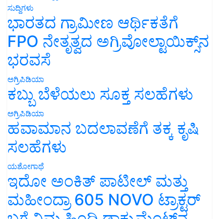
ಸುದ್ದಿಗಳು
ಭಾರತದ ಗ್ರಾಮೀಣ ಆರ್ಥಿಕತೆಗೆ
FPO ನೇತೃತ್ವದ ಅಗ್ರಿವೋಲ್ಟಾಯಿಕ್ಸ್‌ನ
ಭರವಸೆ
ಅಗ್ರಿಪಿಡಿಯಾ
ಕಬ್ಬು ಬೆಳೆಯಲು ಸೂಕ್ತ ಸಲಹೆಗಳು
ಅಗ್ರಿಪಿಡಿಯಾ
ಹವಾಮಾನ ಬದಲಾವಣೆಗೆ ತಕ್ಕ ಕೃಷಿ
ಸಲಹೆಗಳು
ಯಶೋಗಾಥೆ
ಇದೋ ಅಂಕಿತ್ ಪಾಟೀಲ್ ಮತ್ತು
ಮಹೀಂದ್ರಾ 605 NOVO ಟ್ರಾಕ್ಟರ್
ಬಗ್ಗೆ ನಿಮ್ಮ ಹಿಂದಿ ಡಾಕ್ಯುಮೆಂಟ್‌ನ