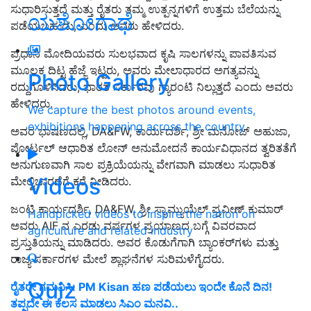
ಸುಧಾರಿಸುತ್ತದೆ ಮತ್ತು ರೈತರು ತಮ್ಮ ಉತ್ಪನ್ನಗಳಿಗೆ ಉತ್ತಮ ಬೆಲೆಯನ್ನು
ಯಶೋಗಾಥೆ
ಪಡೆಯಬಹುದು, ಎಂದು ಅವರು ಹೇಳಿದರು.
ಪ್ರಧಾನಿ ಮೋದಿಯವರು ಸುಲಭವಾದ ಕೃಷಿ ಸಾಲಗಳನ್ನು ಪಾವತಿಸುವ
ಮೂಲಕ ದಿಟ್ಟ ಹೆಜ್ಜೆ ಇಟ್ಟರು, ಅವರು ಮೇಲಾಧಾರದ ಅಗತ್ಯವನ್ನು
Photo Gallery
ರದ್ದುಗೊಳಿಸಿದರು, ಭಾರತ ಸರ್ಕಾರವು ಗ್ಯಾರಂಟಿ ನಿಲ್ಲುತ್ತದೆ ಎಂದು ಅವರು
ಹೇಳಿದರು.
We capture the best photos around events,
exhibitions happening across the country
ಅವರ ಭಾಷಣದಲ್ಲಿ, DA&FW, ಕಾರ್ಯದರ್ಶಿ, ಶ್ರೀ ಮನೋಜ್ ಅಹುಜಾ,
ಪೋರ್ಟಲ್ ಆಧಾರಿತ ಲೋನ್ ಅನುಮೋದನೆ ಕಾರ್ಯವಿಧಾನದ ತ್ವರಿತತೆಗೆ
ಅನುಗುಣವಾಗಿ ಸಾಲ ಪ್ರಕ್ರಿಯೆಯನ್ನು ವೇಗವಾಗಿ ಮಾಡಲು ಸುಧಾರಿತ
Videos
ಮೇಲ್ವಿಚಾರಣೆಗೆ ಕರೆ ನೀಡಿದರು.
ಜಂಟಿ ಕಾರ್ಯದರ್ಶಿ, DA&FW, ಶ್ರೀ ಸ್ಯಾಮ್ಯುಯೆಲ್ ಪ್ರವೀಣ್ ಕುಮಾರ್
Handpicked videos to inspire the nation on
ಅವರು AIF ನ ಎರಡು ವರ್ಷಗಳ ಪ್ರಯಾಣದ ಬಗ್ಗೆ ವಿವರವಾದ
agriculture and related industry
ಪ್ರಸ್ತುತಿಯನ್ನು ಮಾಡಿದರು. ಅವರ ಕೊಡುಗೆಗಾಗಿ ಬ್ಯಾಂಕರ್‌ಗಳು ಮತ್ತು
ರಾಜ್ಯ ಸರ್ಕಾರಗಳ ಮೇಲೆ ಶ್ಲಾಘನೆಗಳ ಸುರಿಮಳೆಗೈದರು.
Quiz
ರೈತರೇ ಗಮನಿಸಿ: PM Kisan ಹಣ ಪಡೆಯಲು ಇಂದೇ ಕೊನೆ ದಿನ!
ತಪ್ಪದೇ ಈ ಕೆಲಸ ಮಾಡಲು ಸಿಎಂ ಮನವಿ..