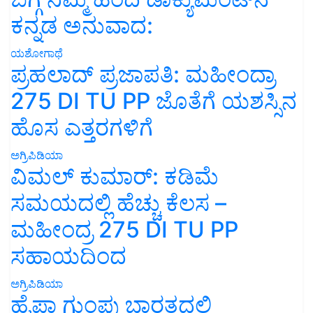
ಕನ್ನಡ ಅನುವಾದ:
ಯಶೋಗಾಥೆ
ಪ್ರಹಲಾದ್ ಪ್ರಜಾಪತಿ: ಮಹೀಂದ್ರಾ
275 DI TU PP ಜೊತೆಗೆ ಯಶಸ್ಸಿನ
ಹೊಸ ಎತ್ತರಗಳಿಗೆ
ಅಗ್ರಿಪಿಡಿಯಾ
ವಿಮಲ್ ಕುಮಾರ್: ಕಡಿಮೆ
ಸಮಯದಲ್ಲಿ ಹೆಚ್ಚು ಕೆಲಸ –
ಮಹೀಂದ್ರ 275 DI TU PP
ಸಹಾಯದಿಂದ
ಅಗ್ರಿಪಿಡಿಯಾ
ಹೈಫಾ ಗುಂಪು ಭಾರತದಲ್ಲಿ