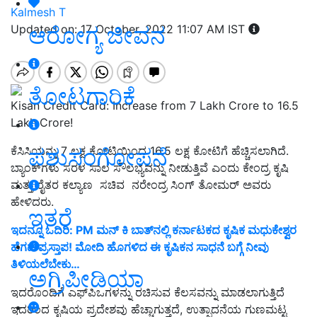
Kalmesh T
ಆರೋಗ್ಯ ಜೀವನ
Updated on: 17 October, 2022 11:07 AM IST
ತೋಟಗಾರಿಕೆ
Kisan Credit Card: Increase from 7 Lakh Crore to 16.5
Lakh Crore!
ಪಶುಸಂಗೋಪನೆ
ಕೆಸಿಸಿಯನ್ನು 7 ಲಕ್ಷ ಕೋಟಿಯಿಂದ 16.5 ಲಕ್ಷ ಕೋಟಿಗೆ ಹೆಚ್ಚಿಸಲಾಗಿದೆ.
ಬ್ಯಾಂಕ್‌ಗಳು ಸರಳ ಸಾಲ ಸೌಲಭ್ಯವನ್ನು ನೀಡುತ್ತಿವೆ ಎಂದು ಕೇಂದ್ರ ಕೃಷಿ
ಮತ್ತು ರೈತರ ಕಲ್ಯಾಣ ಸಚಿವ ನರೇಂದ್ರ ಸಿಂಗ್ ತೋಮರ್ ಅವರು
ಹೇಳಿದರು.
ಇತರೆ
ಇದನ್ನೂ ಓದಿರಿ: PM ಮನ್ ಕಿ ಬಾತ್‌ನಲ್ಲಿ ಕರ್ನಾಟಕದ ಕೃಷಿಕ ಮಧುಕೇಶ್ವರ
ಹೆಗಡೆ ಪ್ರಸ್ತಾಪ! ಮೋದಿ ಹೊಗಳಿದ ಈ ಕೃಷಿಕನ ಸಾಧನೆ ಬಗ್ಗೆ ನೀವು
ತಿಳಿಯಲೆಬೇಕು…
ಅಗ್ರಿಪೀಡಿಯಾ
ಇದರೊಂದಿಗೆ ಎಫ್‌ಪಿಒಗಳನ್ನು ರಚಿಸುವ ಕೆಲಸವನ್ನು ಮಾಡಲಾಗುತ್ತಿದೆ
ಇದರಿಂದ ಕೃಷಿಯ ಪ್ರದೇಶವು ಹೆಚ್ಚಾಗುತ್ತದೆ, ಉತ್ಪಾದನೆಯ ಗುಣಮಟ್ಟ