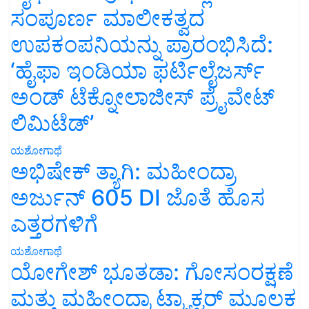
ಸಂಪೂರ್ಣ ಮಾಲೀಕತ್ವದ
ಉಪಕಂಪನಿಯನ್ನು ಪ್ರಾರಂಭಿಸಿದೆ:
‘ಹೈಫಾ ಇಂಡಿಯಾ ಫರ್ಟಿಲೈಜರ್ಸ್
ಅಂಡ್ ಟೆಕ್ನೋಲಾಜೀಸ್ ಪ್ರೈವೇಟ್
ಲಿಮಿಟೆಡ್’
ಯಶೋಗಾಥೆ
ಅಭಿಷೇಕ್ ತ್ಯಾಗಿ: ಮಹೀಂದ್ರಾ
ಅರ್ಜುನ್ 605 DI ಜೊತೆ ಹೊಸ
ಎತ್ತರಗಳಿಗೆ
ಯಶೋಗಾಥೆ
ಯೋಗೇಶ್ ಭೂತಡಾ: ಗೋಸಂರಕ್ಷಣೆ
ಮತ್ತು ಮಹೀಂದ್ರಾ ಟ್ರ್ಯಾಕ್ಟರ್ ಮೂಲಕ