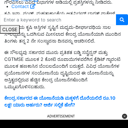
ಗೌರವಿಸಲು ವಿವಿಧ ವಿಭಾಗಗಳ ಅಡಿಯಲ್ಲಿ ಪ್ರಶಸ್ತಿಗಳನ್ನು ನೀಡಿದರು.
Contact
ಕೃಷಿ ಇನ್ಫ್ರಾ ಫಂಡ್, ಮಹತ್ವಾಕಾಂಕ್ಷೆಯ ಆತ್ಮನಿರ್ಭರ್ ಭಾರತ್ ಪ್ಯಾಕೇಜ್
ಅಡಿಯಲ್ಲಿ, ಸುಗ್ಗಿಯ ನಂತರದ ನಿರ್ವಹಣಾ ಮೂಲಸೌಕರ್ಯ ಮತ್ತು
ಸಮುದಾಯ ಕೃಷಿ ಆಸ್ತಿಗಳ ಸೃಷ್ಟಿಗೆ ಮಧ್ಯಮ-ದೀರ್ಘಾವಧಿಯ ಸಾಲ
CLOSE
ಸೌಲಭ್ಯವನ್ನು ಒದಗಿಸುವ ಮೀಸಲಾದ ಕೇಂದ್ರ ಯೋಜನೆಯಾಗಿ ಮುಂದಿನ
ತಿಂಗಳು ತನ್ನ 2 ನೇ ಸಂಸ್ಥಾಪನಾ ದಿನವನ್ನು ಆಚರಿಸಲಿದೆ.
ಈ ಸೌಲಭ್ಯವು ಸರ್ಕಾರದ ಮೂರು ಪ್ರತಿಶತ ಬಡ್ಡಿ ಸಬ್ವೆನ್ಷನ್ ಮತ್ತು
CGTMSE ಮೂಲಕ 2 ಕೋಟಿ ರೂಪಾಯಿಗಳವರೆಗಿನ ಕ್ರೆಡಿಟ್ ಗ್ಯಾರಂಟಿ
ಮೂಲಕ ಹಣಕಾಸಿನ ಬೆಂಬಲದೊಂದಿಗೆ ಬರುತ್ತದೆ. ವಿವಿಧ ಯೋಜನೆಗಳ
ಪ್ರಯೋಜನಗಳ ಸಂಯೋಜನೆಯ ದೃಷ್ಟಿಯಿಂದ ಈ ಯೋಜನೆಯನ್ನು
ಅಸ್ತಿತ್ವದಲ್ಲಿರುವ ಹೆಚ್ಚಿನ ಕೇಂದ್ರ ಯೋಜನೆಗಳೊಂದಿಗೆ
ಒಮ್ಮುಖಗೊಳಿಸಬಹುದು.
ಕೇಂದ್ರ ಸರ್ಕಾರದ ಈ ಯೋಜನೆಯಡಿ ಮಕ್ಕಳಿಗೆ ದೊರೆಯಲಿದೆ ರೂ.10
ಲಕ್ಷ! ಯಾರು ಅರ್ಹರು? ಅರ್ಜಿ ಸಲ್ಲಿಕೆ ಹೇಗೆ?
ADVERTISEMENT