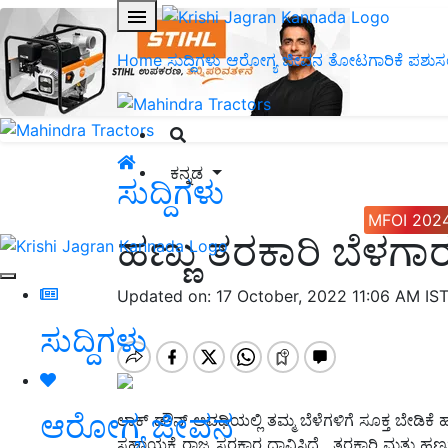
Home
ಸುದ್ದಿಗಳು
ಆರೋಗ್ಯ ಜೀವನ
ತೋಟಗಾರಿಕೆ
ಪಶುಸ
ಕನ್ನಡ
ಸುದ್ದಿಗಳು
MFOI 202
ಹಣ್ಣು ತರಕಾರಿ ಬೆಳಗಾರ
Updated on: 17 October, 2022 11:06 AM IS
ಸುದ್ದಿಗಳು
ಆರೋಗ್ಯ ಜೀವನ
ಲಾಕ್ ಡೌನ್ ಅವಧಿಯಲ್ಲಿ ತಮ್ಮ ಬೆಳೆಗಳಿಗೆ ಸೂಕ್ತ ಬೇಡಿಕೆ ಹ
ಸಹಾಯಕ್ಕೆ ರಾಜ್ಯ ಸರಕಾರ ಧಾವಿಸಿದೆ. ತರಕಾರಿ ಮತ್ತು ಹಣ್