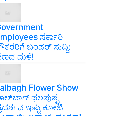
overnment
mployees ಸರ್ಕಾರಿ
ೌಕರರಿಗೆ ಬಂಪರ್‌ ಸುದ್ದಿ:
ಣದ ಮಳೆ!
albagh Flower Show
ಾಲ್‌ಬಾಗ್ ಫಲಪುಷ್ಪ
್ರದರ್ಶನ ಇಷ್ಟು ಕೋಟಿ