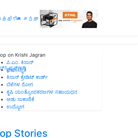
த்திரிகை சந்தா
op on Krishi Jagran
ಪಿ.ಎಂ. ಕಿಸಾನ್
ಸ್ಕ್ರಿಪ್ಷನ್‌ಗಾಗಿ
ಜೀವಾಮೃತ
ಕಿಸಾನ್ ಕ್ರೇಡಿಟ್ ಕಾರ್ಡ್
ಬೆಳೆಗಳ ರೋಗ
ಕೃಷಿ ಯಂತ್ರೋಪಕರಣಗಳ ಸಹಾಯಧನ
ಆಡು ಸಾಕಾಣಿಕೆ
ಉದ್ಯೋಗ
op Stories