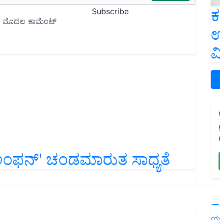
ಕ
Subscribe
ಉ
ವ
ೆ 'ಅಂಫನ್' ಚಂಡಮಾರುತ ಸಾಧ್ಯತೆ
L
ಯ