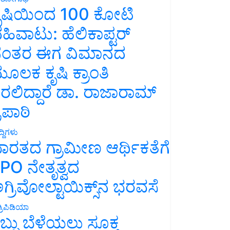
ೃಷಿಯಿಂದ 100 ಕೋಟಿ
ಹಿವಾಟು: ಹೆಲಿಕಾಪ್ಟರ್
ಂತರ ಈಗ ವಿಮಾನದ
ೂಲಕ ಕೃಷಿ ಕ್ರಾಂತಿ
ರಲಿದ್ದಾರೆ ಡಾ. ರಾಜಾರಾಮ್
್ರಿಪಾಠಿ
್ದಿಗಳು
ಾರತದ ಗ್ರಾಮೀಣ ಆರ್ಥಿಕತೆಗೆ
PO ನೇತೃತ್ವದ
ಗ್ರಿವೋಲ್ಟಾಯಿಕ್ಸ್‌ನ ಭರವಸೆ
್ರಿಪಿಡಿಯಾ
ಬ್ಬು ಬೆಳೆಯಲು ಸೂಕ್ತ