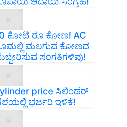
ೂಪಾಯಿ ಆದಾಯ ಸಂಗ್ರಹ!
0 ಕೋಟಿ ರೂ ಕೋಣ! AC
ೂಮಲ್ಲಿ ಮಲಗುವ ಕೋಣದ
ುಬ್ಬೇರಿಸುವ ಸಂಗತಿಗಳಿವು!
ylinder price ಸಿಲಿಂಡರ್‌
ೆಲೆಯಲ್ಲಿ ಭರ್ಜರಿ ಇಳಿಕೆ!