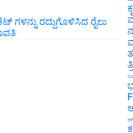
ಕ
ವ
ಟ್ ಗಳನ್ನು ರದ್ದುಗೊಳಿಸಿದ ರೈಲು
ನ
ಾವತಿ
ಮ
ತ
ತ
ಸುದ
ಭ
F
ಅ
ಅಗ
ಕ