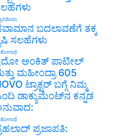
ಲಹೆಗಳು
್ರಿಪಿಡಿಯಾ
ವಾಮಾನ ಬದಲಾವಣೆಗೆ ತಕ್ಕ
ೃಷಿ ಸಲಹೆಗಳು
ಶೋಗಾಥೆ
ದೋ ಅಂಕಿತ್ ಪಾಟೀಲ್
ತ್ತು ಮಹೀಂದ್ರಾ 605
OVO ಟ್ರಾಕ್ಟರ್ ಬಗ್ಗೆ ನಿಮ್ಮ
ಿಂದಿ ಡಾಕ್ಯುಮೆಂಟ್‌ನ ಕನ್ನಡ
ನುವಾದ:
ಶೋಗಾಥೆ
್ರಹಲಾದ್ ಪ್ರಜಾಪತಿ: