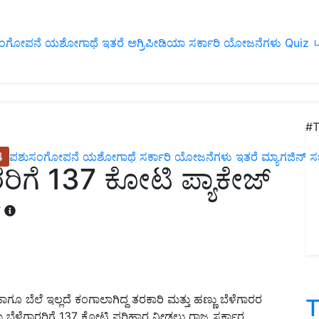
ಂಗೋಪನೆ
ಯಶೋಗಾಥೆ
ಇತರೆ
ಅಗ್ರಿಪೀಡಿಯಾ
ಸರ್ಕಾರಿ ಯೋಜನೆಗಳು
Quiz
ப
#T
4
ಪಶುಸಂಗೋಪನೆ
ಯಶೋಗಾಥೆ
ಸರ್ಕಾರಿ ಯೋಜನೆಗಳು
ಇತರೆ
ಮ್ಯಾಗಜಿನ್‌ ಸಬ್‌
ರಿಗೆ 137 ಕೋಟಿ ಪ್ಯಾಕೇಜ್
T
ಾಗೂ ಬೆಲೆ ಇಲ್ಲದೆ ಕಂಗಾಲಾಗಿದ್ದ ತರಕಾರಿ ಮತ್ತು ಹಣ್ಣು ಬೆಳೆಗಾರರ
T
ಣು ಬೆಳೆಗಾರರಿಗೆ 137 ಕೋಟಿ ಪರಿಹಾರ ನೀಡಲು ರಾಜ್ಯ ಸರ್ಕಾರ