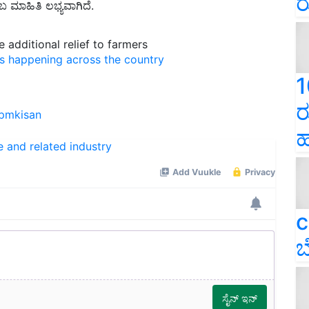
ರ
ಮಾಹಿತಿ ಲಭ್ಯವಾಗಿದೆ.
 additional relief to farmers
ns happening across the country
1
ರ
pmkisan
ಹ
e and related industry
c
ಬ