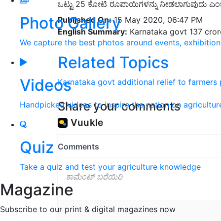
ಒಟ್ಟು 25 ಕೋಟಿ ರೂಪಾಯಿಗಳನ್ನು ನೀಡಲಾಗುವುದು ಎಂಬ 
Photo Gallery
Published On:
15 May 2020, 06:47 PM
English Summary:
Karnataka govt 137 crore
We capture the best photos around events, exhibitio
Related Topics
Videos
Karnataka govt
additional relief to farmers
Share your comments
Handpicked videos to inspire the nation on agricultur
Quiz
Take a quiz and test your agriculture knowledge
Magazine
Subscribe to our print & digital magazines now