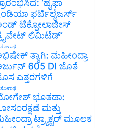
್ರಾರಂಭಿಸಿದೆ: ‘ಹೈಫಾ
ಂಡಿಯಾ ಫರ್ಟಿಲೈಜರ್ಸ್
ಂಡ್ ಟೆಕ್ನೋಲಾಜೀಸ್
್ರೈವೇಟ್ ಲಿಮಿಟೆಡ್’
ಶೋಗಾಥೆ
ಭಿಷೇಕ್ ತ್ಯಾಗಿ: ಮಹೀಂದ್ರಾ
ರ್ಜುನ್ 605 DI ಜೊತೆ
ೊಸ ಎತ್ತರಗಳಿಗೆ
ಶೋಗಾಥೆ
ೋಗೇಶ್ ಭೂತಡಾ:
ೋಸಂರಕ್ಷಣೆ ಮತ್ತು
ಹೀಂದ್ರಾ ಟ್ರ್ಯಾಕ್ಟರ್ ಮೂಲಕ