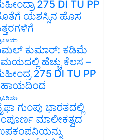
ಹೀಂದ್ರಾ 275 DI TU PP
ೊತೆಗೆ ಯಶಸ್ಸಿನ ಹೊಸ
ತ್ತರಗಳಿಗೆ
್ರಿಪಿಡಿಯಾ
ಿಮಲ್ ಕುಮಾರ್: ಕಡಿಮೆ
ಮಯದಲ್ಲಿ ಹೆಚ್ಚು ಕೆಲಸ –
ಹೀಂದ್ರ 275 DI TU PP
ಸಹಾಯದಿಂದ
್ರಿಪಿಡಿಯಾ
ೈಫಾ ಗುಂಪು ಭಾರತದಲ್ಲಿ
ಂಪೂರ್ಣ ಮಾಲೀಕತ್ವದ
ಪಕಂಪನಿಯನ್ನು