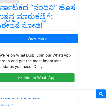
ರ್ನಾಟಕದ “ನಂದಿನಿ” ಹೊಸ
ತ್ಪನ್ನ ಮಾರುಕಟ್ಟೆಗೆ:
ಿಶೇಷತೆ ನೋಡಿ!
View More
We're on WhatsApp! Join our WhatsApp
group and get the most important
updates you need. Daily.
Join on WhatsApp
atest feeds
ಶೋಗಾಥೆ