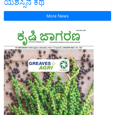
ಯಶಸ್ಸಿನ ಕಥೆ
More News