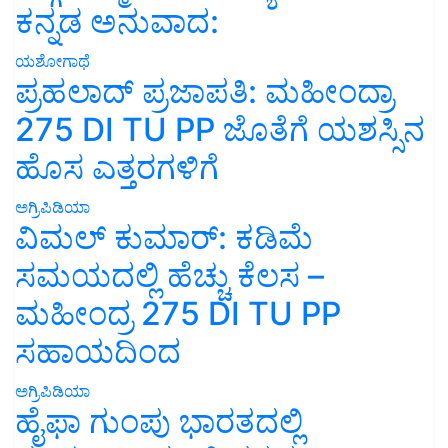
ಕನ್ನಡ ಅನುವಾದ:
ಯಶೋಗಾಥೆ
ಪ್ರಹಲಾದ್ ಪ್ರಜಾಪತಿ: ಮಹೀಂದ್ರಾ
275 DI TU PP ಜೊತೆಗೆ ಯಶಸ್ಸಿನ
ಹೊಸ ಎತ್ತರಗಳಿಗೆ
ಅಗ್ರಿಪಿಡಿಯಾ
ವಿಮಲ್ ಕುಮಾರ್: ಕಡಿಮೆ
ಸಮಯದಲ್ಲಿ ಹೆಚ್ಚು ಕೆಲಸ –
ಮಹೀಂದ್ರ 275 DI TU PP
ಸಹಾಯದಿಂದ
ಅಗ್ರಿಪಿಡಿಯಾ
ಹೈಫಾ ಗುಂಪು ಭಾರತದಲ್ಲಿ