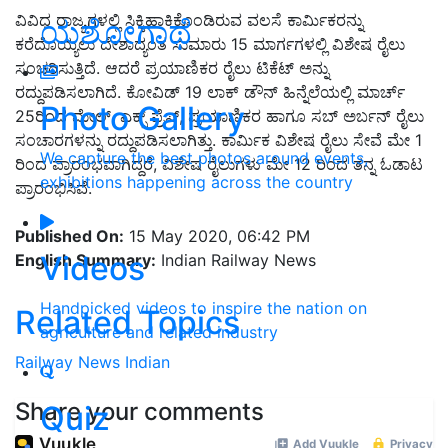
ವಿವಿಧ ರಾಜ್ಯಗಳಲ್ಲಿ ಸಿಕ್ಕಿಹಾಕಿಕೊಂಡಿರುವ ವಲಸೆ ಕಾರ್ಮಿಕರನ್ನು
ಯಶೋಗಾಥೆ
ಕರೆದೊಯ್ಯಲು ದೇಶಾದ್ಯಂತ ಸುಮಾರು 15 ಮಾರ್ಗಗಳಲ್ಲಿ ವಿಶೇಷ ರೈಲು
ಸಂಚರಿಸುತ್ತಿದೆ. ಆದರೆ ಪ್ರಯಾಣಿಕರ ರೈಲು ಟಿಕೆಟ್ ಅನ್ನು
ರದ್ದುಪಡಿಸಲಾಗಿದೆ. ಕೋವಿಡ್ 19 ಲಾಕ್ ಡೌನ್ ಹಿನ್ನೆಲೆಯಲ್ಲಿ ಮಾರ್ಚ್
Photo Gallery
25ರಿಂದ ಮೇಲ್, ಎಕ್ಸ್ ಪ್ರೆಸ್, ಪ್ರಯಾಣಿಕರ ಹಾಗೂ ಸಬ್ ಅರ್ಬನ್ ರೈಲು
ಸಂಚಾರಗಳನ್ನು ರದ್ದುಪಡಿಸಲಾಗಿತ್ತು. ಕಾರ್ಮಿಕ ವಿಶೇಷ ರೈಲು ಸೇವೆ ಮೇ 1
We capture the best photos around events,
ರಿಂದ ಪ್ರಾರಂಭವಾಗಿದ್ದರೆ, ವಿಶೇಷ ರೈಲುಗಳು ಮೇ 12 ರಿಂದ ತನ್ನ ಓಡಾಟ
exhibitions happening across the country
ಪ್ರಾರಂಭಿಸಿವೆ.
Published On:
15 May 2020, 06:42 PM
Videos
English Summary:
Indian Railway News
Handpicked videos to inspire the nation on
Related Topics
agriculture and related industry
Railway
News
Indian
Share your comments
Quiz