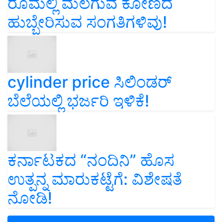
ರೂಮಲ್ಲಿ ಮಲಗುವ ಕೋಣದ
ಹುಬ್ಬೇರಿಸುವ ಸಂಗತಿಗಳಿವು!
cylinder price ಸಿಲಿಂಡರ್‌
ಬೆಲೆಯಲ್ಲಿ ಭರ್ಜರಿ ಇಳಿಕೆ!
ಕರ್ನಾಟಕದ “ನಂದಿನಿ” ಹೊಸ
ಉತ್ಪನ್ನ ಮಾರುಕಟ್ಟೆಗೆ: ವಿಶೇಷತೆ
ನೋಡಿ!