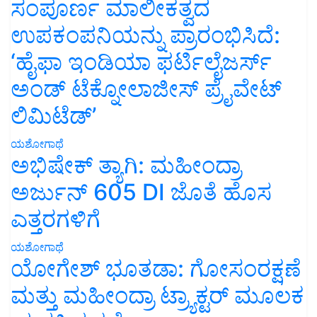
ಸಂಪೂರ್ಣ ಮಾಲೀಕತ್ವದ
ಉಪಕಂಪನಿಯನ್ನು ಪ್ರಾರಂಭಿಸಿದೆ:
‘ಹೈಫಾ ಇಂಡಿಯಾ ಫರ್ಟಿಲೈಜರ್ಸ್
ಅಂಡ್ ಟೆಕ್ನೋಲಾಜೀಸ್ ಪ್ರೈವೇಟ್
ಲಿಮಿಟೆಡ್’
ಯಶೋಗಾಥೆ
ಅಭಿಷೇಕ್ ತ್ಯಾಗಿ: ಮಹೀಂದ್ರಾ
ಅರ್ಜುನ್ 605 DI ಜೊತೆ ಹೊಸ
ಎತ್ತರಗಳಿಗೆ
ಯಶೋಗಾಥೆ
ಯೋಗೇಶ್ ಭೂತಡಾ: ಗೋಸಂರಕ್ಷಣೆ
ಮತ್ತು ಮಹೀಂದ್ರಾ ಟ್ರ್ಯಾಕ್ಟರ್ ಮೂಲಕ