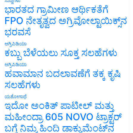
ಸುದ್ದಿಗಳು
ಭಾರತದ ಗ್ರಾಮೀಣ ಆರ್ಥಿಕತೆಗೆ
FPO ನೇತೃತ್ವದ ಅಗ್ರಿವೋಲ್ಟಾಯಿಕ್ಸ್‌ನ
ಭರವಸೆ
ಅಗ್ರಿಪಿಡಿಯಾ
ಕಬ್ಬು ಬೆಳೆಯಲು ಸೂಕ್ತ ಸಲಹೆಗಳು
ಅಗ್ರಿಪಿಡಿಯಾ
ಹವಾಮಾನ ಬದಲಾವಣೆಗೆ ತಕ್ಕ ಕೃಷಿ
ಸಲಹೆಗಳು
ಯಶೋಗಾಥೆ
ಇದೋ ಅಂಕಿತ್ ಪಾಟೀಲ್ ಮತ್ತು
ಮಹೀಂದ್ರಾ 605 NOVO ಟ್ರಾಕ್ಟರ್
ಬಗ್ಗೆ ನಿಮ್ಮ ಹಿಂದಿ ಡಾಕ್ಯುಮೆಂಟ್‌ನ