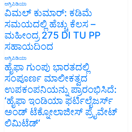
ಅಗ್ರಿಪಿಡಿಯಾ
ವಿಮಲ್ ಕುಮಾರ್: ಕಡಿಮೆ
ಸಮಯದಲ್ಲಿ ಹೆಚ್ಚು ಕೆಲಸ –
ಮಹೀಂದ್ರ 275 DI TU PP
ಸಹಾಯದಿಂದ
ಅಗ್ರಿಪಿಡಿಯಾ
ಹೈಫಾ ಗುಂಪು ಭಾರತದಲ್ಲಿ
ಸಂಪೂರ್ಣ ಮಾಲೀಕತ್ವದ
ಉಪಕಂಪನಿಯನ್ನು ಪ್ರಾರಂಭಿಸಿದೆ:
‘ಹೈಫಾ ಇಂಡಿಯಾ ಫರ್ಟಿಲೈಜರ್ಸ್
ಅಂಡ್ ಟೆಕ್ನೋಲಾಜೀಸ್ ಪ್ರೈವೇಟ್
ಲಿಮಿಟೆಡ್’