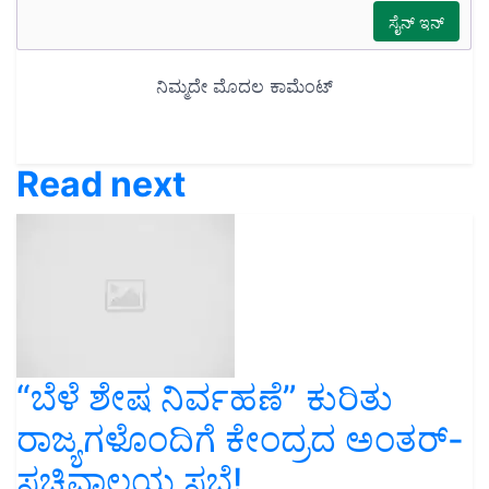
Read next
“ಬೆಳೆ ಶೇಷ ನಿರ್ವಹಣೆ” ಕುರಿತು
ರಾಜ್ಯಗಳೊಂದಿಗೆ ಕೇಂದ್ರದ ಅಂತರ್-
ಸಚಿವಾಲಯ ಸಭೆ!