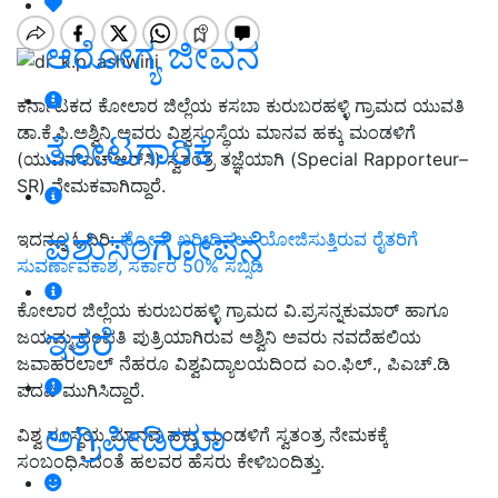
ಆರೋಗ್ಯ ಜೀವನ
ಕರ್ನಾಟಕದ ಕೋಲಾರ ಜಿಲ್ಲೆಯ ಕಸಬಾ ಕುರುಬರಹಳ್ಳಿ ಗ್ರಾಮದ ಯುವತಿ
ಡಾ.ಕೆ.ಪಿ.ಅಶ್ವಿನಿ ಅವರು ವಿಶ್ವಸಂಸ್ಥೆಯ ಮಾನವ ಹಕ್ಕು ಮಂಡಳಿಗೆ
ತೋಟಗಾರಿಕೆ
(ಯುಎನ್‌ಎಚ್‌ಆರ್‌ಸಿ) ಸ್ವತಂತ್ರ ತಜ್ಞೆಯಾಗಿ (Special Rapporteur–
SR) ನೇಮಕವಾಗಿದ್ದಾರೆ.
ಪಶುಸಂಗೋಪನೆ
ಇದನ್ನೂ ಓದಿರಿ:
ಡ್ರೋನ್ ಖರೀದಿಸಲು ಯೋಜಿಸುತ್ತಿರುವ ರೈತರಿಗೆ
ಸುವರ್ಣಾವಕಾಶ, ಸರ್ಕಾರ 50% ಸಬ್ಸಿಡಿ
ಕೋಲಾರ ಜಿಲ್ಲೆಯ ಕುರುಬರಹಳ್ಳಿ ಗ್ರಾಮದ ವಿ.ಪ್ರಸನ್ನಕುಮಾರ್ ಹಾಗೂ
ಇತರೆ
ಜಯಮ್ಮ ದಂಪತಿ ಪುತ್ರಿಯಾಗಿರುವ ಅಶ್ವಿನಿ ಅವರು ನವದೆಹಲಿಯ
ಜವಾಹರಲಾಲ್‌ ನೆಹರೂ ವಿಶ್ವವಿದ್ಯಾಲಯದಿಂದ ಎಂ.ಫಿಲ್., ಪಿಎಚ್.ಡಿ
ಪದವಿ ಮುಗಿಸಿದ್ದಾರೆ.
ಅಗ್ರಿಪೀಡಿಯಾ
ವಿಶ್ವ ಸಂಸ್ಥೆಯ ಮಾನವ ಹಕ್ಕು ಮಂಡಳಿಗೆ ಸ್ವತಂತ್ರ ನೇಮಕಕ್ಕೆ
ಸಂಬಂಧಿಸಿದಂತೆ ಹಲವರ ಹೆಸರು ಕೇಳಿಬಂದಿತ್ತು.