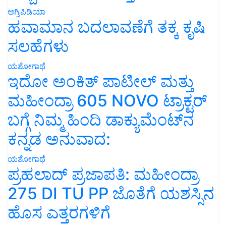
ಅಗ್ರಿಪಿಡಿಯಾ
ಹವಾಮಾನ ಬದಲಾವಣೆಗೆ ತಕ್ಕ ಕೃಷಿ
ಸಲಹೆಗಳು
ಯಶೋಗಾಥೆ
ಇದೋ ಅಂಕಿತ್ ಪಾಟೀಲ್ ಮತ್ತು
ಮಹೀಂದ್ರಾ 605 NOVO ಟ್ರಾಕ್ಟರ್
ಬಗ್ಗೆ ನಿಮ್ಮ ಹಿಂದಿ ಡಾಕ್ಯುಮೆಂಟ್‌ನ
ಕನ್ನಡ ಅನುವಾದ:
ಯಶೋಗಾಥೆ
ಪ್ರಹಲಾದ್ ಪ್ರಜಾಪತಿ: ಮಹೀಂದ್ರಾ
275 DI TU PP ಜೊತೆಗೆ ಯಶಸ್ಸಿನ
ಹೊಸ ಎತ್ತರಗಳಿಗೆ