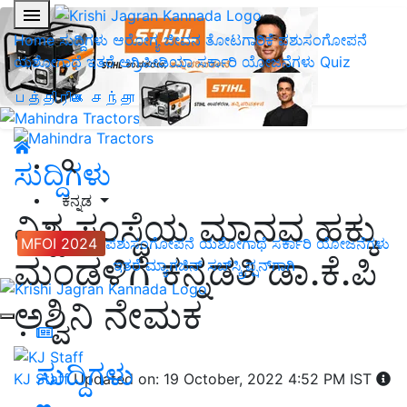
Home
ಸುದ್ದಿಗಳು
ಆರೋಗ್ಯ ಜೀವನ
ತೋಟಗಾರಿಕೆ
ಪಶುಸಂಗೋಪನೆ
ಯಶೋಗಾಥೆ
ಇತರೆ
ಅಗ್ರಿಪೀಡಿಯಾ
ಸರ್ಕಾರಿ ಯೋಜನೆಗಳು
Quiz
பத்திரிகை சந்தா
ಸುದ್ದಿಗಳು
ಕನ್ನಡ
ವಿಶ್ವ ಸಂಸ್ಥೆಯ ಮಾನವ ಹಕ್ಕು
MFOI 2024
ಪಶುಸಂಗೋಪನೆ
ಯಶೋಗಾಥೆ
ಸರ್ಕಾರಿ ಯೋಜನೆಗಳು
ಮಂಡಳಿಗೆ ಕನ್ನಡತಿ ಡಾ.ಕೆ.ಪಿ
ಇತರೆ
ಮ್ಯಾಗಜಿನ್‌ ಸಬ್‌ಸ್ಕ್ರಿಪ್ಷನ್‌ಗಾಗಿ
ಅಶ್ವಿನಿ ನೇಮಕ
ಸುದ್ದಿಗಳು
KJ Staff
Updated on: 19 October, 2022 4:52 PM IST