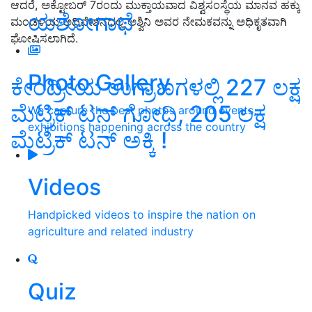
ಆದರೆ, ಅಕ್ಟೋಬರ್‌ 7ರಂದು ಮುಕ್ತಾಯವಾದ ವಿಶ್ವಸಂಸ್ಥೆಯ ಮಾನವ ಹಕ್ಕು
ಯಶೋಗಾಥೆ
ಮಂಡಳಿಯ ಅಧಿವೇಶನದಲ್ಲಿ ಅಶ್ವಿನಿ ಅವರ ನೇಮಕವನ್ನು ಅಧಿಕೃತವಾಗಿ
ಘೋಷಿಸಲಾಗಿದೆ.
Photo Gallery
ಕೇಂದ್ರೀಯ ಉಗ್ರಾಣಗಳಲ್ಲಿ 227 ಲಕ್ಷ
ಮೆಟ್ರಿಕ್ ಟನ್ ಗೋಧಿ, 205 ಲಕ್ಷ
We capture the best photos around events,
exhibitions happening across the country
ಮೆಟ್ರಿಕ್ ಟನ್ ಅಕ್ಕಿ !
Videos
Handpicked videos to inspire the nation on
agriculture and related industry
Quiz