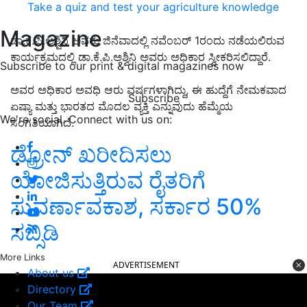
Take a quiz and test your agriculture knowledge
Magazine
ಡಾ.ಕೆ.ಪಿ.ಅಶ್ವಿನಿ ಅವರು ಜಿನೆವಾದಲ್ಲಿ ನವೆಂಬರ್ 1ರಂದು ನಡೆಯಲಿರುವ
ಕಾರ್ಯಕ್ರಮದಲ್ಲಿ ಡಾ.ಕೆ.ಪಿ.ಅಶ್ವಿನಿ ಅವರು ಅಧಿಕಾರ ಸ್ವೀಕರಿಸಲಿದ್ದಾರೆ.
Subscribe to our print & digital magazines now
ಅವರ ಅಧಿಕಾರ ಅವಧಿ ಆರು ವರ್ಷಗಳಾಗಿದ್ದು, ಈ ಹುದ್ದೆಗೆ ನೇಮಕವಾದ
Subscribe
ಏಷ್ಯಾ ಮತ್ತು ಭಾರತದ ಮೊದಲ ವ್ಯಕ್ತಿ ಎನ್ನುವುದು ಹೆಮ್ಮೆಯ
We're social. Connect with us on:
ಸಂಗತಿಯಾಗಿದೆ.
ಡ್ರೋನ್ ಖರೀದಿಸಲು
ಯೋಜಿಸುತ್ತಿರುವ ರೈತರಿಗೆ
ಸುವರ್ಣಾವಕಾಶ, ಸರ್ಕಾರ 50%
ಸಬ್ಸಿಡಿ
More Links
ADVERTISEMENT
About us
Directory
Our Team