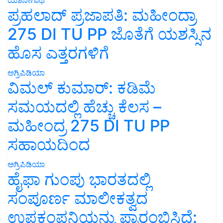
ಪ್ರಹಲಾದ್ ಪ್ರಜಾಪತಿ: ಮಹೀಂದ್ರಾ
275 DI TU PP ಜೊತೆಗೆ ಯಶಸ್ಸಿನ
ಹೊಸ ಎತ್ತರಗಳಿಗೆ
ಅಗ್ರಿಪಿಡಿಯಾ
ವಿಮಲ್ ಕುಮಾರ್: ಕಡಿಮೆ
ಸಮಯದಲ್ಲಿ ಹೆಚ್ಚು ಕೆಲಸ –
ಮಹೀಂದ್ರ 275 DI TU PP
ಸಹಾಯದಿಂದ
ಅಗ್ರಿಪಿಡಿಯಾ
ಹೈಫಾ ಗುಂಪು ಭಾರತದಲ್ಲಿ
ಸಂಪೂರ್ಣ ಮಾಲೀಕತ್ವದ
ಉಪಕಂಪನಿಯನ್ನು ಪ್ರಾರಂಭಿಸಿದೆ: