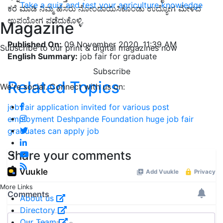
Take a quiz and test your agriculture knowledge
ಕರೆ ಮಾಡಿ ನಿಮ್ಮ ಹೆಸರು ನೋಂದಾಯಿಸಿಕೊಂಡು ಉದ್ಯೋಗ ಮೇಳದ
ಉಪಯೋಗ ಪಡೆದುಕೊಳ್ಳಿ.
Magazine
Published On:
09 November 2020, 11:39 AM
Subscribe to our print & digital magazines now
English Summary:
job fair for graduate
Subscribe
Related Topics
We're social. Connect with us on:
job fair
application invited for various post
employment
Deshpande Foundation
huge job fair
graduates can apply
job
Share your comments
More Links
About us
Directory
Our Team