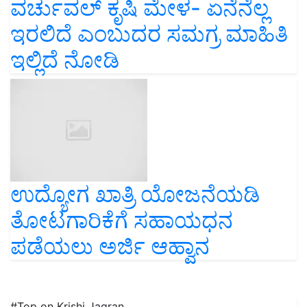
ವರ್ಚುವಲ್ ಕೃಷಿ ಮೇಳ- ಏನೆನೆಲ್ಲ
ಇರಲಿದೆ ಎಂಬುದರ ಸಮಗ್ರ ಮಾಹಿತಿ
ಇಲ್ಲಿದೆ ನೋಡಿ
ಉದ್ಯೋಗ ಖಾತ್ರಿ ಯೋಜನೆಯಡಿ
ತೋಟಗಾರಿಕೆಗೆ ಸಹಾಯಧನ
ಪಡೆಯಲು ಅರ್ಜಿ ಆಹ್ವಾನ
#Top on Krishi Jagran