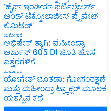
‘ಹೈಫಾ ಇಂಡಿಯಾ ಫರ್ಟಿಲೈಜರ್ಸ್
ಅಂಡ್ ಟೆಕ್ನೋಲಾಜೀಸ್ ಪ್ರೈವೇಟ್
ಲಿಮಿಟೆಡ್’
ಯಶೋಗಾಥೆ
ಅಭಿಷೇಕ್ ತ್ಯಾಗಿ: ಮಹೀಂದ್ರಾ
ಅರ್ಜುನ್ 605 DI ಜೊತೆ ಹೊಸ
ಎತ್ತರಗಳಿಗೆ
ಯಶೋಗಾಥೆ
ಯೋಗೇಶ್ ಭೂತಡಾ: ಗೋಸಂರಕ್ಷಣೆ
ಮತ್ತು ಮಹೀಂದ್ರಾ ಟ್ರ್ಯಾಕ್ಟರ್ ಮೂಲಕ
ಯಶಸ್ಸಿನ ಕಥೆ