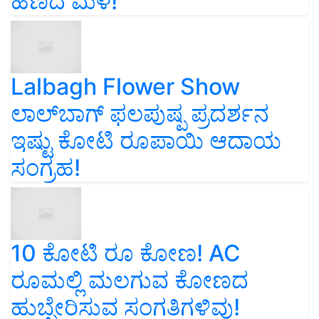
ಹಣದ ಮಳೆ!
Lalbagh Flower Show
ಲಾಲ್‌ಬಾಗ್ ಫಲಪುಷ್ಪ ಪ್ರದರ್ಶನ
ಇಷ್ಟು ಕೋಟಿ ರೂಪಾಯಿ ಆದಾಯ
ಸಂಗ್ರಹ!
10 ಕೋಟಿ ರೂ ಕೋಣ! AC
ರೂಮಲ್ಲಿ ಮಲಗುವ ಕೋಣದ
ಹುಬ್ಬೇರಿಸುವ ಸಂಗತಿಗಳಿವು!