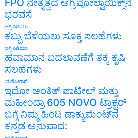
FPO ನೇತೃತ್ವದ ಅಗ್ರಿವೋಲ್ಟಾಯಿಕ್ಸ್‌ನ
ಭರವಸೆ
ಅಗ್ರಿಪಿಡಿಯಾ
ಕಬ್ಬು ಬೆಳೆಯಲು ಸೂಕ್ತ ಸಲಹೆಗಳು
ಅಗ್ರಿಪಿಡಿಯಾ
ಹವಾಮಾನ ಬದಲಾವಣೆಗೆ ತಕ್ಕ ಕೃಷಿ
ಸಲಹೆಗಳು
ಯಶೋಗಾಥೆ
ಇದೋ ಅಂಕಿತ್ ಪಾಟೀಲ್ ಮತ್ತು
ಮಹೀಂದ್ರಾ 605 NOVO ಟ್ರಾಕ್ಟರ್
ಬಗ್ಗೆ ನಿಮ್ಮ ಹಿಂದಿ ಡಾಕ್ಯುಮೆಂಟ್‌ನ
ಕನ್ನಡ ಅನುವಾದ:
ಯಶೋಗಾಥೆ