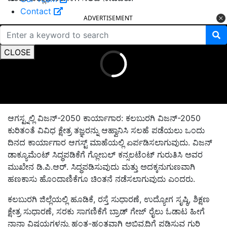
Contact
ADVERTISEMENT
CLOSE
ಆಗಸ್ಟ್ನಲ್ಲಿ ವಿಜನ್-2050 ಕಾರ್ಯಾಗಾರ: ಕಲಬುರಗಿ ವಿಜನ್-2050
ಕುರಿತಂತೆ ವಿವಿಧ ಕ್ಷೇತ್ರ ತಜ್ಞರನ್ನು ಆಹ್ವಾನಿಸಿ ಸಲಹೆ ಪಡೆಯಲು ಒಂದು
ದಿನದ ಕಾರ್ಯಾಗಾರ ಆಗಸ್ಟ್ ಮಾಹೆಯಲ್ಲಿ ಏರ್ಪಡಿಸಲಾಗುವುದು. ವಿಜನ್
ಡಾಕ್ಯೂಮೆಂಟ್ ಸಿದ್ಧಪಡಿಕೆಗೆ ಗ್ಲೋಬಲ್ ಕನ್ಸಲಟೆಂಟ್ ಗುರುತಿಸಿ ಅವರ
ಮುಖೇನ ಡಿ.ಪಿ.ಆರ್. ಸಿದ್ಧಪಡಿಸುವುದು ಮತ್ತು ಅದಕ್ಕನುಗುಣವಾಗಿ
ಹಣಕಾಸು ಹೊಂದಾಣಿಕೆಗೂ ಚಿಂತನೆ ನಡೆಸಲಾಗುವುದು ಎಂದರು.
ಕಲಬುರಗಿ ಜಿಲ್ಲೆಯಲ್ಲಿ ಹೂಡಿಕೆ, ರಸ್ತೆ ಸುಧಾರಣೆ, ಉದ್ಯೋಗ ಸೃಷ್ಠಿ, ಶಿಕ್ಷಣ
ಕ್ಷೇತ್ರ ಸುಧಾರಣೆ, ಸರಕು ಸಾಗಣಿಕೆಗೆ ಬ್ರಾಡ್ ಗೇಜ್ ರೈಲು ಓಡಾಟ ಹೀಗೆ
ನಾನಾ ವಿಷಯಗಳನ್ನು ಹಂತ-ಹಂತವಾಗಿ ಅಭಿವೃದ್ಧಿಗೆ ಪಡಿಸುವ ಗುರಿ