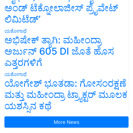
ಅಂಡ್ ಟೆಕ್ನೋಲಾಜೀಸ್ ಪ್ರೈವೇಟ್
ಲಿಮಿಟೆಡ್’
ಯಶೋಗಾಥೆ
ಅಭಿಷೇಕ್ ತ್ಯಾಗಿ: ಮಹೀಂದ್ರಾ
ಅರ್ಜುನ್ 605 DI ಜೊತೆ ಹೊಸ
ಎತ್ತರಗಳಿಗೆ
ಯಶೋಗಾಥೆ
ಯೋಗೇಶ್ ಭೂತಡಾ: ಗೋಸಂರಕ್ಷಣೆ
ಮತ್ತು ಮಹೀಂದ್ರಾ ಟ್ರ್ಯಾಕ್ಟರ್ ಮೂಲಕ
ಯಶಸ್ಸಿನ ಕಥೆ
More News