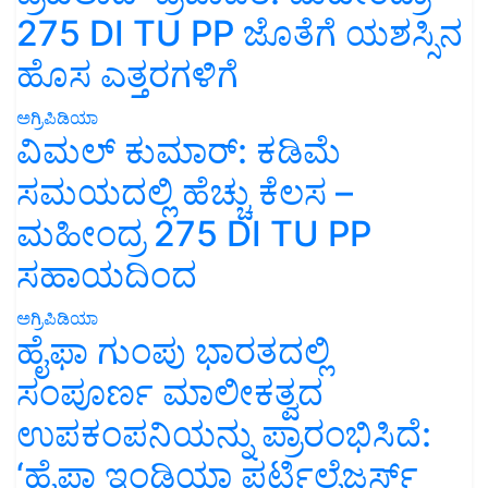
275 DI TU PP ಜೊತೆಗೆ ಯಶಸ್ಸಿನ
ಹೊಸ ಎತ್ತರಗಳಿಗೆ
ಅಗ್ರಿಪಿಡಿಯಾ
ವಿಮಲ್ ಕುಮಾರ್: ಕಡಿಮೆ
ಸಮಯದಲ್ಲಿ ಹೆಚ್ಚು ಕೆಲಸ –
ಮಹೀಂದ್ರ 275 DI TU PP
ಸಹಾಯದಿಂದ
ಅಗ್ರಿಪಿಡಿಯಾ
ಹೈಫಾ ಗುಂಪು ಭಾರತದಲ್ಲಿ
ಸಂಪೂರ್ಣ ಮಾಲೀಕತ್ವದ
ಉಪಕಂಪನಿಯನ್ನು ಪ್ರಾರಂಭಿಸಿದೆ:
‘ಹೈಫಾ ಇಂಡಿಯಾ ಫರ್ಟಿಲೈಜರ್ಸ್