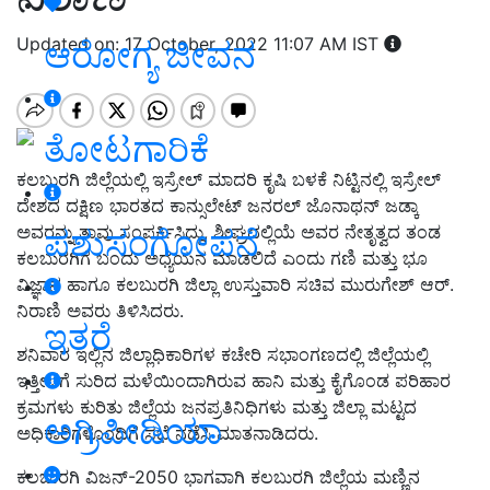
Updated on: 17 October, 2022 11:07 AM IST
ಆರೋಗ್ಯ ಜೀವನ
ತೋಟಗಾರಿಕೆ
ಕಲಬುರಗಿ ಜಿಲ್ಲೆಯಲ್ಲಿ ಇಸ್ರೇಲ್ ಮಾದರಿ ಕೃಷಿ ಬಳಕೆ ನಿಟ್ಟಿನಲ್ಲಿ ಇಸ್ರೇಲ್
ದೇಶದ ದಕ್ಷಿಣ ಭಾರತದ ಕಾನ್ಸುಲೇಟ್ ಜನರಲ್ ಜೊನಾಥನ್ ಜಡ್ಕಾ
ಅವರನ್ನು ತಾವು ಸಂಪರ್ಕಿಸಿದ್ದು, ಶೀಘ್ರದಲ್ಲಿಯೆ ಅವರ ನೇತೃತ್ವದ ತಂಡ
ಪಶುಸಂಗೋಪನೆ
ಕಲಬುರಗಿಗೆ ಬಂದು ಅಧ್ಯಯನ ಮಾಡಲಿದೆ ಎಂದು ಗಣಿ ಮತ್ತು ಭೂ
ವಿಜ್ಞಾನ ಹಾಗೂ ಕಲಬುರಗಿ ಜಿಲ್ಲಾ ಉಸ್ತುವಾರಿ ಸಚಿವ ಮುರುಗೇಶ್ ಆರ್.
ನಿರಾಣಿ ಅವರು ತಿಳಿಸಿದರು.
ಇತರೆ
ಶನಿವಾರ ಇಲ್ಲಿನ ಜಿಲ್ಲಾಧಿಕಾರಿಗಳ ಕಚೇರಿ ಸಭಾಂಗಣದಲ್ಲಿ ಜಿಲ್ಲೆಯಲ್ಲಿ
ಇತ್ತೀಚೆಗೆ ಸುರಿದ ಮಳೆಯಿಂದಾಗಿರುವ ಹಾನಿ ಮತ್ತು ಕೈಗೊಂಡ ಪರಿಹಾರ
ಕ್ರಮಗಳು ಕುರಿತು ಜಿಲ್ಲೆಯ ಜನಪ್ರತಿನಿಧಿಗಳು ಮತ್ತು ಜಿಲ್ಲಾ ಮಟ್ಟದ
ಅಗ್ರಿಪೀಡಿಯಾ
ಅಧಿಕಾರಿಗಳೊಂದಿಗೆ ಸಭೆ ನಡೆಸಿ ಮಾತನಾಡಿದರು.
ಕಲಬುರಗಿ ವಿಜನ್-2050 ಭಾಗವಾಗಿ ಕಲಬುರಗಿ ಜಿಲ್ಲೆಯ ಮಣ್ಣಿನ