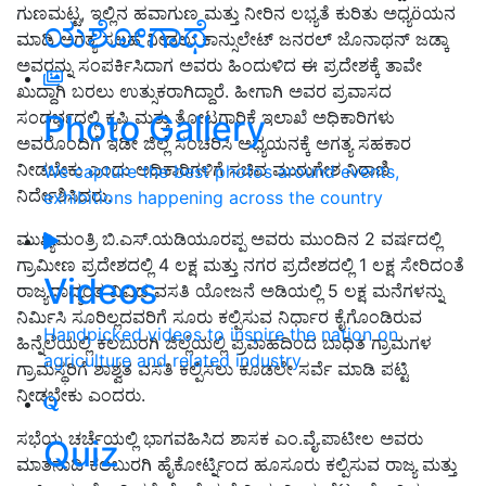
ಗುಣಮಟ್ಟ, ಇಲ್ಲಿನ ಹವಾಗುಣ ಮತ್ತು ನೀರಿನ ಲಭ್ಯತೆ ಕುರಿತು ಅಧ್ಯöಯನ
ಯಶೋಗಾಥೆ
ಮಾಡಿ ಅಗತ್ಯ ಸಲಹೆ ನೀಡಲು ಕಾನ್ಸುಲೇಟ್ ಜನರಲ್ ಜೊನಾಥನ್ ಜಡ್ಕಾ
ಅವರನ್ನು ಸಂಪರ್ಕಿಸಿದಾಗ ಅವರು ಹಿಂದುಳಿದ ಈ ಪ್ರದೇಶಕ್ಕೆ ತಾವೇ
ಖುದ್ದಾಗಿ ಬರಲು ಉತ್ಸುಕರಾಗಿದ್ದಾರೆ. ಹೀಗಾಗಿ ಅವರ ಪ್ರವಾಸದ
ಸಂದರ್ಭದಲ್ಲಿ ಕೃಷಿ ಮತ್ತು ತೋಟಗಾರಿಕೆ ಇಲಾಖೆ ಅಧಿಕಾರಿಗಳು
Photo Gallery
ಅವರೊಂದಿಗೆ ಇಡೀ ಜಿಲ್ಲೆ ಸಂಚರಿಸಿ ಅಧ್ಯಯನಕ್ಕೆ ಅಗತ್ಯ ಸಹಕಾರ
ನೀಡಬೇಕು ಎಂದು ಅಧಿಕಾರಿಗಳಿಗೆ ಸಚಿವ ಮುರುಗೇಶ ನಿರಾಣಿ
We capture the best photos around events,
ನಿರ್ದೇಶಿಸಿದರು.
exhibitions happening across the country
ಮುಖ್ಯಮಂತ್ರಿ ಬಿ.ಎಸ್.ಯಡಿಯೂರಪ್ಪ ಅವರು ಮುಂದಿನ 2 ವರ್ಷದಲ್ಲಿ
ಗ್ರಾಮೀಣ ಪ್ರದೇಶದಲ್ಲಿ 4 ಲಕ್ಷ ಮತ್ತು ನಗರ ಪ್ರದೇಶದಲ್ಲಿ 1 ಲಕ್ಷ ಸೇರಿದಂತೆ
Videos
ರಾಜ್ಯದಾದ್ಯಂತ ವಿವಿಧ ವಸತಿ ಯೋಜನೆ ಅಡಿಯಲ್ಲಿ 5 ಲಕ್ಷ ಮನೆಗಳನ್ನು
ನಿರ್ಮಿಸಿ ಸೂರಿಲ್ಲದವರಿಗೆ ಸೂರು ಕಲ್ಪಿಸುವ ನಿರ್ಧಾರ ಕೈಗೊಂಡಿರುವ
Handpicked videos to inspire the nation on
ಹಿನ್ನೆಲೆಯಲ್ಲಿ ಕಲಬುರಗಿ ಜಿಲ್ಲೆಯಲ್ಲಿ ಪ್ರವಾಹದಿಂದ ಬಾಧಿತ ಗ್ರಾಮಗಳ
agriculture and related industry
ಗ್ರಾಮಸ್ಥರಿಗೆ ಶಾಶ್ವತ ವಸತಿ ಕಲ್ಪಿಸಲು ಕೂಡಲೇ ಸರ್ವೆ ಮಾಡಿ ಪಟ್ಟಿ
ನೀಡಬೇಕು ಎಂದರು.
ಸಭೆಯ ಚರ್ಚೆಯಲ್ಲಿ ಭಾಗವಹಿಸಿದ ಶಾಸಕ ಎಂ.ವೈ.ಪಾಟೀಲ ಅವರು
Quiz
ಮಾತನಾಡಿ ಕಲಬುರಗಿ ಹೈಕೋರ್ಟ್ನಿಂದ ಹೂಸೂರು ಕಲ್ಪಿಸುವ ರಾಜ್ಯ ಮತ್ತು