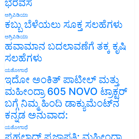
ಭರವಸೆ
ಅಗ್ರಿಪಿಡಿಯಾ
ಕಬ್ಬು ಬೆಳೆಯಲು ಸೂಕ್ತ ಸಲಹೆಗಳು
ಅಗ್ರಿಪಿಡಿಯಾ
ಹವಾಮಾನ ಬದಲಾವಣೆಗೆ ತಕ್ಕ ಕೃಷಿ
ಸಲಹೆಗಳು
ಯಶೋಗಾಥೆ
ಇದೋ ಅಂಕಿತ್ ಪಾಟೀಲ್ ಮತ್ತು
ಮಹೀಂದ್ರಾ 605 NOVO ಟ್ರಾಕ್ಟರ್
ಬಗ್ಗೆ ನಿಮ್ಮ ಹಿಂದಿ ಡಾಕ್ಯುಮೆಂಟ್‌ನ
ಕನ್ನಡ ಅನುವಾದ:
ಯಶೋಗಾಥೆ
ಪ್ರಹಲಾದ್ ಪ್ರಜಾಪತಿ: ಮಹೀಂದ್ರಾ