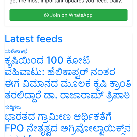
get the most important updates you need. Daily.
Join on WhatsApp
Latest feeds
ಯಶೋಗಾಥೆ
ಕೃಷಿಯಿಂದ 100 ಕೋಟಿ
ವಹಿವಾಟು: ಹೆಲಿಕಾಪ್ಟರ್ ನಂತರ
ಈಗ ವಿಮಾನದ ಮೂಲಕ ಕೃಷಿ ಕ್ರಾಂತಿ
ತರಲಿದ್ದಾರೆ ಡಾ. ರಾಜಾರಾಮ್ ತ್ರಿಪಾಠಿ
ಸುದ್ದಿಗಳು
ಭಾರತದ ಗ್ರಾಮೀಣ ಆರ್ಥಿಕತೆಗೆ
FPO ನೇತೃತ್ವದ ಅಗ್ರಿವೋಲ್ಟಾಯಿಕ್ಸ್‌ನ