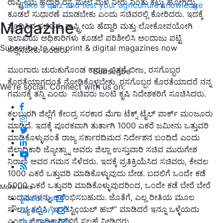
ರಾಷ್ಟ್ರೀಯ ಹೆದ್ದಾರಿ ರಸ್ತೆ ಮೇಲೆ ಮಳೆ ನೀರು ನಿಂತು ಕೆಟ್ಟು ಹೋಗಿದ್ದು,
Take a quiz and test your agriculture knowledge
ಕೂಡಲೆ ಸುಧಾರಣೆ ಮಾಡಬೇಕು ಎಂದು ಸಚಿವರಲ್ಲಿ ಕೋರಿದರು. ಇದಕ್ಕೆ
Magazine
ಸ್ಪಂದಿಸಿದ ಸಚಿವರು ರಾಷ್ಟ್ರೀಯ ಹೆದ್ದಾರಿ ಮತ್ತು ಲೋಕೋಪಯೋಗಿ
ಇಲಾಖೆಯ ಅಧಿಕಾರಿಗಳು ಕೂಡಲೆ ಪರಿಶೀಲಿಸಿ ಅಂದಾಜು ಪಟ್ಟಿ
Subscribe to our print & digital magazines now
ಸಲ್ಲಿಸಬೇಕು ಎಂದರು.
ಮುಂಗಾರು ಚುರುಕುಗೊಂಡ ಕಾರಣ ಬಿತ್ತನೆ ಬೀಜ, ರಸಗೊಬ್ಬರ
Subscribe
ಕೊರತೆಯಾಗದಂತೆ ನೋಡಿಕೊಳ್ಳಬೇಕು. ರಸಗೊಬ್ಬರ ಕೊರತೆಯಾದರೆ ನನ್ನ
We're social. Connect with us on:
ಗಮನಕ್ಕೆ ತನ್ನಿ ಎಂದು ಸಚಿವರು ಜಂಟಿ ಕೃಷಿ ನಿದೇಶಕರಿಗೆ ಸೂಚಿಸಿದರು.
ಕಲಬುರಗಿ ಜಿಲ್ಲೆಗೆ ಕೇಂದ್ರ ಸರಕಾರ ಮೆಗಾ ಟೆಕ್ಸ್ ಟೈಲ್ ಪಾರ್ಕ್ ಮಂಜೂರು
ಮಾಡಿದೆ. ಇದಕ್ಕೆ ಪೂರಕವಾಗಿ ತುರ್ತಾಗಿ 1000 ಎಕರೆ ಜಮೀನು ಒತ್ತುವರಿ
ಮಾಡಿಕೊಳ್ಳುವಂತೆ ರಾಜ್ಯ ಸರ್ಕಾರದಿಮದ ನಿರ್ದೇಶನ ಬಂದಿದೆ ಎಂದು
ಜಿಲ್ಲಾಧಿಕಾರಿ ಜ್ಯೋತ್ಸ್ನಾ ಅವರು ಜಿಲ್ಲಾ ಉಸ್ತುವಾರಿ ಸಚಿವ ಮುರುಗೇಶ
ನಿರಾಣಿ ಅವರ ಗಮನ ಸೆಳೆದರು. ಇದಕ್ಕೆ ಪ್ರತಿಕ್ರಿಯೆಸಿದ ಸಚಿವರು, ಕೇವಲ
1000 ಎಕರೆ ಒತ್ತುವರಿ ಮಾಡಿಕೊಳ್ಳುವುದು ಬೇಡ. ಬದಲಿಗೆ ಒಂದೇ ಕಡೆ
5000 ಎಕರೆ ಒತ್ತುವರಿ ಮಾಡಿಕೊಳ್ಳುವುದರಿಂದ, ಒಂದೇ ಕಡೆ ಬೇರೆ ಬೇರೆ
More Links
ಉದ್ಯಮಗಳನ್ನು ಆರಂಭಿಸಬಹುದು. ಜೊತೆಗೆ, ಎಲ್ಲ ರೀತಿಯ ಮೂಲ
About us
ಸೌಲಭ್ಯ ಕಲ್ಪಿಸಿ “ಇಂಡಸ್ಟಿçಯಲ್ ಹಬ್” ಮಾಡಿದರೆ ಇನ್ನೂ ಒಳ್ಳೆಯದು
Directory
ಎಂದು ಜಿಲ್ಲಾಧಿಕಾರಿಗಳಿಗೆ ಸಲಹೆ ನೀಡಿದರು.
Our Team