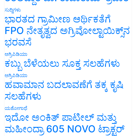
ಸುದ್ದಿಗಳು
ಭಾರತದ ಗ್ರಾಮೀಣ ಆರ್ಥಿಕತೆಗೆ
FPO ನೇತೃತ್ವದ ಅಗ್ರಿವೋಲ್ಟಾಯಿಕ್ಸ್‌ನ
ಭರವಸೆ
ಅಗ್ರಿಪಿಡಿಯಾ
ಕಬ್ಬು ಬೆಳೆಯಲು ಸೂಕ್ತ ಸಲಹೆಗಳು
ಅಗ್ರಿಪಿಡಿಯಾ
ಹವಾಮಾನ ಬದಲಾವಣೆಗೆ ತಕ್ಕ ಕೃಷಿ
ಸಲಹೆಗಳು
ಯಶೋಗಾಥೆ
ಇದೋ ಅಂಕಿತ್ ಪಾಟೀಲ್ ಮತ್ತು
ಮಹೀಂದ್ರಾ 605 NOVO ಟ್ರಾಕ್ಟರ್