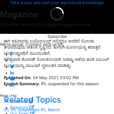
Take a quiz and test your agriculture knowledge
Magazine
Subscribe to our print & digital magazines now
Subscribe
ಈಗ ಆಟಗಾರರು ಬಯೋಬಬಲ್ ನಲ್ಕಿದ್ದರೂ ಅವರಿಗೆ ಸೋಂಕು
We're social. Connect with us on:
ತಗುಲಿರುವುದು ಆತಂಕ ಸೃಷ್ಟಿಸಿದೆ. ಹೀಗಾಗಿ ಟೂರ್ನಿಯನ್ಬು ಹಠಾತ್ತನೆ
ಅನಿರ್ದಿಷ್ಟಾವಧಿಗೆ ಮುಂದೂಡಿದೆ.
ಕಳೆದ ಬಾರಿ ಕೋವಿಡ್ ಸೋಂಕಿನಿಂದಾಗಿ ಸಾಕಷ್ಟು ಅಳೆದು ತೂಗಿ ಐಪಿಎಲ್
ಟೂರ್ನಿಯನ್ನು ಯುಎಇಗೆ ಸ್ಥಳಾಂತರ ಮಾಡಿತ್ತು.
Published On:
04 May 2021, 03:02 PM
English Summary:
IPL suspended for this season
More Links
Related Topics
About us
Directory
IPL
IPL Suspended
IPL Match
Our Team