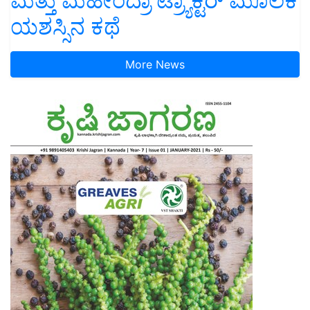
ಮತ್ತು ಮಹೀಂದ್ರಾ ಟ್ರ್ಯಾಕ್ಟರ್ ಮೂಲಕ
ಯಶಸ್ಸಿನ ಕಥೆ
More News