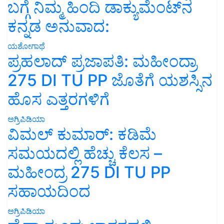
ಬಗ್ಗೆ ನಿಮ್ಮ ಹಿಂದಿ ಡಾಕ್ಯುಮೆಂಟ್‌ನ
ಕನ್ನಡ ಅನುವಾದ:
ಯಶೋಗಾಥೆ
ಪ್ರಹಲಾದ್ ಪ್ರಜಾಪತಿ: ಮಹೀಂದ್ರಾ
275 DI TU PP ಜೊತೆಗೆ ಯಶಸ್ಸಿನ
ಹೊಸ ಎತ್ತರಗಳಿಗೆ
ಅಗ್ರಿಪಿಡಿಯಾ
ವಿಮಲ್ ಕುಮಾರ್: ಕಡಿಮೆ
ಸಮಯದಲ್ಲಿ ಹೆಚ್ಚು ಕೆಲಸ –
ಮಹೀಂದ್ರ 275 DI TU PP
ಸಹಾಯದಿಂದ
ಅಗ್ರಿಪಿಡಿಯಾ