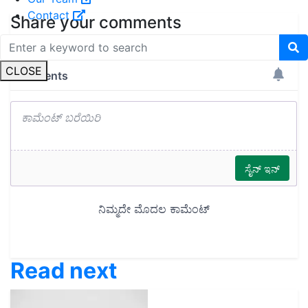
Contact
Share your comments
CLOSE
Read next