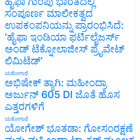
ಹೈಫಾ ಗುಂಪು ಭಾರತದಲ್ಲಿ
ಸಂಪೂರ್ಣ ಮಾಲೀಕತ್ವದ
ಉಪಕಂಪನಿಯನ್ನು ಪ್ರಾರಂಭಿಸಿದೆ:
‘ಹೈಫಾ ಇಂಡಿಯಾ ಫರ್ಟಿಲೈಜರ್ಸ್
ಅಂಡ್ ಟೆಕ್ನೋಲಾಜೀಸ್ ಪ್ರೈವೇಟ್
ಲಿಮಿಟೆಡ್’
ಯಶೋಗಾಥೆ
ಅಭಿಷೇಕ್ ತ್ಯಾಗಿ: ಮಹೀಂದ್ರಾ
ಅರ್ಜುನ್ 605 DI ಜೊತೆ ಹೊಸ
ಎತ್ತರಗಳಿಗೆ
ಯಶೋಗಾಥೆ
ಯೋಗೇಶ್ ಭೂತಡಾ: ಗೋಸಂರಕ್ಷಣೆ