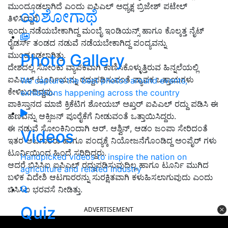
ಮುಂದೂಡಲಾಗಿದೆ ಎಂದು ಐಪಿಎಲ್ ಅಧ್ಯಕ್ಷ ಬ್ರಿಜೇಶ್ ಪಟೇಲ್
ಯಶೋಗಾಥೆ
ತಿಳಿಸಿದ್ದಾರೆ.
ಇಂದು ನಡೆಯಬೇಕಾಗಿದ್ದ ಮಂಬೈ ಇಂಡಿಯನ್ಸ್ ಹಾಗೂ ಕೊಲ್ಕತ್ತ ನೈಟ್
ರೈಡರ್ಸ್ ತಂಡದ ನಡುವೆ ನಡೆಯಬೇಕಾಗಿದ್ದ ಪಂದ್ಯವನ್ನು
ಮುಂದೂಡಲಾಗಿತ್ತು.
Photo Gallery
ದೇಶದಲ್ಲಿ ಸೋಂಕು ವ್ಯಾಪಕವಾಗಿ ಕಾಣಿಸಿಕೊಳ್ಳುತ್ತಿರುವ ಹಿನ್ನಲೆಯಲ್ಲಿ
ಐಪಿಎಲ್ ಟೂರ್ನಿಯನ್ನು ರದ್ದುಪಡಿಸುವಂತೆ ವ್ಯಾಪಕ ಒತ್ತಾಯಗಳು
We capture the best photos around events,
ಕೇಳಿಬಂದಿದ್ದವು.
exhibitions happening across the country
ಪಾಕಿಸ್ತಾನದ ಮಾಜಿ ಕ್ರಿಕೆಟಿಗ ಶೋಯಬ್ ಅಖ್ತರ್ ಐಪಿಎಲ್ ರದ್ದು ಪಡಿಸಿ ಈ
ಹಣವನ್ನು ಆಕ್ಸಿಜನ್ ಪೂರೈಕೆಗೆ ನೀಡುವಂತೆ ಒತ್ತಾಯಿಸಿದ್ದರು.
ಈ ನಡುವೆ ಸೋಂಕಿನಿಂದಾಗಿ ಆರ್. ಆಶ್ವಿನ್, ಆಡಂ ಜಂಪಾ ಸೇರಿದಂತೆ
Videos
ಇತರ ಆಟಗಾರರು ಹಾಗೂ ಪಂದ್ಯಕ್ಕೆ ನಿಯೋಜನೆಗೊಂಡಿದ್ದ ಅಂಪೈರ್ ಗಳು
ಟೂರ್ನಿಯಿಂದ ಹಿಂದೆ ಸರಿದಿದ್ದರು.
Handpicked videos to inspire the nation on
ಆದರೆ ಬಿಸಿಸಿಐ ಐಪಿಎಲ್ ರದ್ದುಪಡಿಸುವುದಿಲ್ಲ ಹಾಗೂ ಟೂರ್ನಿ ಮುಗಿದ
agriculture and related industry
ಬಳಿಕ ವಿದೇಶಿ ಆಟಗಾರರನ್ನು ಸುರಕ್ಷಿತವಾಗಿ ಕಳುಹಿಸಲಾಗುವುದು ಎಂದು
ಬಿಸಿಸಿಐ ಭರವಸೆ ನೀಡಿತ್ತು.
Quiz
ADVERTISEMENT