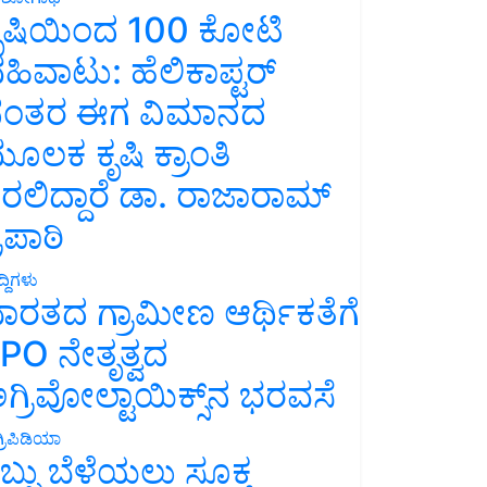
ೃಷಿಯಿಂದ 100 ಕೋಟಿ
ಹಿವಾಟು: ಹೆಲಿಕಾಪ್ಟರ್
ಂತರ ಈಗ ವಿಮಾನದ
ೂಲಕ ಕೃಷಿ ಕ್ರಾಂತಿ
ರಲಿದ್ದಾರೆ ಡಾ. ರಾಜಾರಾಮ್
್ರಿಪಾಠಿ
್ದಿಗಳು
ಾರತದ ಗ್ರಾಮೀಣ ಆರ್ಥಿಕತೆಗೆ
PO ನೇತೃತ್ವದ
ಗ್ರಿವೋಲ್ಟಾಯಿಕ್ಸ್‌ನ ಭರವಸೆ
್ರಿಪಿಡಿಯಾ
ಬ್ಬು ಬೆಳೆಯಲು ಸೂಕ್ತ