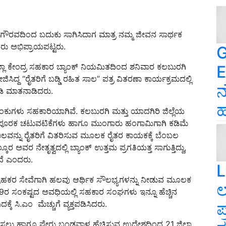
್ತು ಗೌರವದಿಂದ ಬದುಕು ಸಾಗಿಸಿದಾಗ ಮಾತ್ರ ನಮ್ಮ ಜೀವನ ಸಾರ್ಥಕ
ರು ಅಭಿಪ್ರಾಯಪಟ್ಟರು.
G
ಲಾ ಕೇಂದ್ರ ಸಹಕಾರ ಬ್ಯಾಂಕ್ ನಿಯಮಿತದಿಂದ ಶನಿವಾರ ಕಲಬುರಗಿ
E
ದ “ರೈತರಿಗೆ ಬಡ್ಡಿ ರಹಿತ ಸಾಲ” ಪತ್ರ ವಿತರಣಾ ಕಾರ್ಯಕ್ರಮದಲ್ಲಿ
ನ
ಡಿ ಮಾತನಾಡಿದರು.
ಹ
ಂಕುಗಳು ಸಹಕಾರಿಯಾಗಿವೆ. ಕಲಬುರಗಿ ಮತ್ತು ಯಾದಗಿರಿ ಜಿಲ್ಲೆಯ
ಕೃಷಿ ಪೂರಕ ಚಟುವಟಿಕೆಗಳು ಹಾಗೂ ಮುಂಗಾರು ಹಂಗಾಮಿಗಾಗಿ ಕಡಿಮೆ
 ಸಾಲವನ್ನು ರೈತರಿಗೆ ವಿತರಿಸುವ ಮೂಲಕ ರೈತರ ಕಾಯಕಕ್ಕೆ ಬೆಂಬಲ
ವರ ನೇತೃತ್ವದಲ್ಲಿ ಬ್ಯಾಂಕ್ ಉತ್ತಮ ಪ್ರಗತಿಯತ್ತ ಸಾಗುತ್ತಿದ್ದು,
ತಿದೆ ಎಂದರು.
L
ಾಹಕರ ಸೇವೆಗಾಗಿ ಹಲವು ಆರ್ಥಿಕ ಸೌಲಭ್ಯಗಳನ್ನು ನೀಡುವ ಮೂಲಕ
ಲ
್-19ರ ಸಂಕಷ್ಟದ ಅವಧಿಯಲ್ಲಿ ಸಹಕಾರ ಸಂಘಗಳು ಇನ್ನೂ ಹೆಚ್ಚಿನ
ಕೆ ಸಿ.ಎಂ ಮೆಚ್ಚುಗೆ ವ್ಯಕ್ತಪಡಿಸಿದರು.
ಪ
ೋತ್ಸಾಹಿಸಲು ಹಾಗೂ ಷೇರು ಬಂಡವಾಳ ಹೆಚ್ಚಿಸುವ ಉದ್ದೇಶದಿಂದ 21 ಜಿಲ್ಲಾ