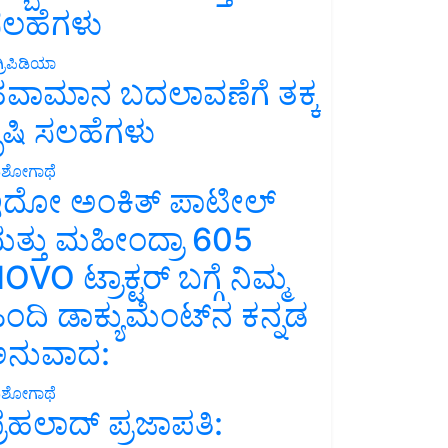
ಲಹೆಗಳು
್ರಿಪಿಡಿಯಾ
ವಾಮಾನ ಬದಲಾವಣೆಗೆ ತಕ್ಕ
ೃಷಿ ಸಲಹೆಗಳು
ಶೋಗಾಥೆ
ದೋ ಅಂಕಿತ್ ಪಾಟೀಲ್
ತ್ತು ಮಹೀಂದ್ರಾ 605
OVO ಟ್ರಾಕ್ಟರ್ ಬಗ್ಗೆ ನಿಮ್ಮ
ಿಂದಿ ಡಾಕ್ಯುಮೆಂಟ್‌ನ ಕನ್ನಡ
ನುವಾದ:
ಶೋಗಾಥೆ
್ರಹಲಾದ್ ಪ್ರಜಾಪತಿ: