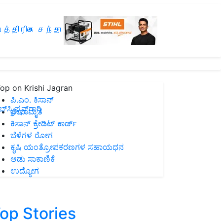
த்திரிகை சந்தா
op on Krishi Jagran
ಪಿ.ಎಂ. ಕಿಸಾನ್
ಸ್ಕ್ರಿಪ್ಷನ್‌ಗಾಗಿ
ಜೀವಾಮೃತ
ಕಿಸಾನ್ ಕ್ರೇಡಿಟ್ ಕಾರ್ಡ್
ಬೆಳೆಗಳ ರೋಗ
ಕೃಷಿ ಯಂತ್ರೋಪಕರಣಗಳ ಸಹಾಯಧನ
ಆಡು ಸಾಕಾಣಿಕೆ
ಉದ್ಯೋಗ
op Stories