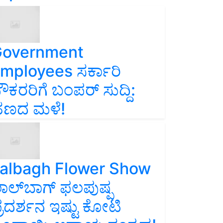
overnment
mployees ಸರ್ಕಾರಿ
ೌಕರರಿಗೆ ಬಂಪರ್‌ ಸುದ್ದಿ:
ಣದ ಮಳೆ!
albagh Flower Show
ಾಲ್‌ಬಾಗ್ ಫಲಪುಷ್ಪ
್ರದರ್ಶನ ಇಷ್ಟು ಕೋಟಿ