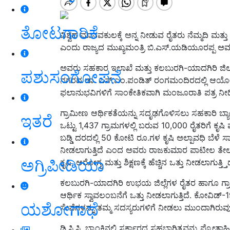
ತೋಟಗಾರಿಕೆ
ವಿಶ್ವದ ಮಾನವಕುಲಕ್ಕೆ ಅನ್ನ ನೀಡುವ ರೈತರು ನೆಮ್ಮದಿ ಮತ
ಎಂದು ರಾಜ್ಯದ ಮುಖ್ಯಮಂತ್ರಿ ಬಿ.ಎಸ್.ಯಡಿಯೂರಪ್ಪ ಅವ
ಅವರು ಸಹಕಾರ ಇಲಾಖೆ ಮತ್ತು ಕಲಬುರಗಿ-ಯಾದಗಿರಿ ಜಿಲ್
ಪಶುಸಂಗೋಪನೆ
ನಗರದ ಡಾ. ಎಸ್.ಎಂ.ಪಂಡಿತ್ ರಂಗಮಂದಿರದಲ್ಲಿ ಆಯೋಜಿಸಿದ್
ಫಲಾನುಭವಿಗಳಿಗೆ ಸಾಂಕೇತಿಕವಾಗಿ ಮಂಜೂರಾತಿ ಪತ್ರ ನೀ
ಗ್ರಾಮೀಣ ಆರ್ಥಿಕತೆಯನ್ನು ಸದೃಢಗೊಳಿಸಲು ಸಹಕಾರಿ ಬ್ಯಾ
ಇತರೆ
ಒಟ್ಟು 1,437 ಗ್ರಾಮಗಳಲ್ಲಿ ಬರುವ 10,000 ರೈತರಿಗೆ 
ಬಡ್ಡಿ ದರದಲ್ಲಿ 50 ಕೋಟಿ ರೂ.ಗಳ ಕೃಷಿ ಅಲ್ಪಾವಧಿ ಬೆಳೆ
ನೀಡಲಾಗುತ್ತಿದೆ ಎಂದ ಅವರು ರಾಜಕುಮಾರ ಪಾಟೀಲ ತೇಲ್ಕೂರ ಅ
ಅಗ್ರಿಪೀಡಿಯಾ
ಕೃಷಿ, ಆರೋಗ್ಯ ಮತ್ತು ಶಿಕ್ಷಣಕ್ಕೆ ಹೆಚ್ಚಿನ ಒತ್ತು ನೀಡಲಾಗುತ್ತ್
ಕಲಬುರಗಿ-ಯಾದಗಿರಿ ಉಭಯ ಜಿಲ್ಲೆಗಳ ರೈತರ ಹಾಗೂ ಗ್ರ
ಆರ್ಥಿಕ ಸ್ವಾವಲಂಬನೆಗೆ ಒತ್ತು ನೀಡಲಾಗುತ್ತಿದೆ. ಕೋವಿಡ
ಯಶೋಗಾಥೆ
ಸೇವೆಗಳನ್ನು ತಮ್ಮ ಸದಸ್ಯರುಗಳಿಗೆ ನೀಡಲು ಮುಂದಾಗಿರುವುದಕ್
ಡಿ.ಸಿ.ಸಿ. ಬ್ಯಾಂಕಿನಲ್ಲಿ ಸರ್ಕಾರದ ಸಹಭಾಗಿತ್ವವನ್ನು ಪ್ರ