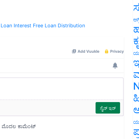
ಸ
e Loan
Interest Free Loan Distribution
ಅಗ
ಹ
ಕ
ಯ
ಇ
ಮ
N
ಹ
ಅ
ಯ
ಪ