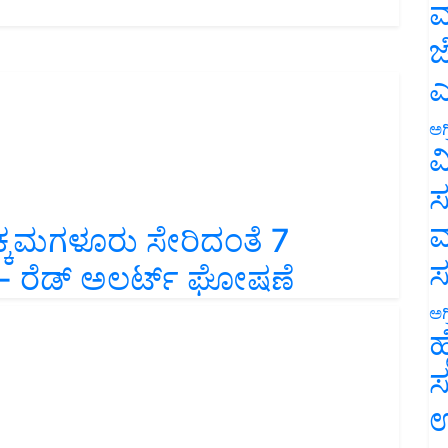
ಮ
ಜ
ಎ
ಅಗ
ವ
ಸ
ಕ್ಕಮಗಳೂರು ಸೇರಿದಂತೆ 7
ಮ
್ಯತೆ- ರೆಡ್ ಅಲರ್ಟ್ ಘೋಷಣೆ
ಅಗ
ಹ
ಸ
ಉ