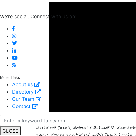
We're social. Connect with us on:
More Links
About us
Directory
Our Team
Contact
ಕಾರ್ಯಕ್ರಮದಲ್ಲಿ ಡಿಸಿಎಂ ಗೋವಿಂದ ಕಾರಜೋಳ, ಗಣಿ ಮತ್ತು
ಮುರುಗೇಶ್ ನಿರಾಣಿ, ಸಹಕಾರ ಸಚಿವ ಎಸ್.ಟಿ. ಸೋಮಶೇರ
ಜಾಧವ, ಕಲ್ಯಾಣ ಕರ್ನಾಟಕ ರಸ್ತೆ ಸಾರಿಗೆ ನಿಗಮದ ಅಧ್ಯಕ
CLOSE
ಬ್ಯಾಂಕ್ ಅಧ್ಯಕ್ಷ ರಾಜಕುಮಾರ ಪಾಟೀಲ ತೇಲ್ಕೂರ, ಕಲ್ಯಾ