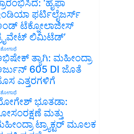
್ರಾರಂಭಿಸಿದೆ: ‘ಹೈಫಾ
ಂಡಿಯಾ ಫರ್ಟಿಲೈಜರ್ಸ್
ಂಡ್ ಟೆಕ್ನೋಲಾಜೀಸ್
್ರೈವೇಟ್ ಲಿಮಿಟೆಡ್’
ಶೋಗಾಥೆ
ಭಿಷೇಕ್ ತ್ಯಾಗಿ: ಮಹೀಂದ್ರಾ
ರ್ಜುನ್ 605 DI ಜೊತೆ
ೊಸ ಎತ್ತರಗಳಿಗೆ
ಶೋಗಾಥೆ
ೋಗೇಶ್ ಭೂತಡಾ:
ೋಸಂರಕ್ಷಣೆ ಮತ್ತು
ಹೀಂದ್ರಾ ಟ್ರ್ಯಾಕ್ಟರ್ ಮೂಲಕ