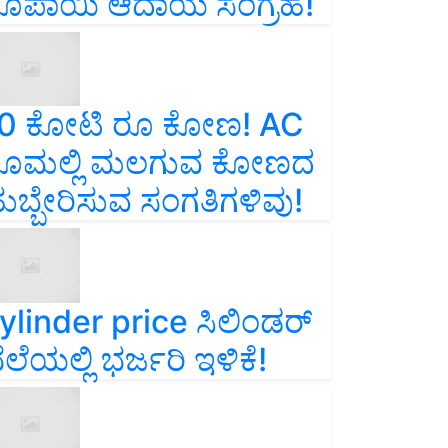
ೂಪಾಯಿ ಆದಾಯ ಸಂಗ್ರಹ!
0 ಕೋಟಿ ರೂ ಕೋಣ! AC
ೂಮಲ್ಲಿ ಮಲಗುವ ಕೋಣದ
ುಬ್ಬೇರಿಸುವ ಸಂಗತಿಗಳಿವು!
ylinder price ಸಿಲಿಂಡರ್‌
ೆಲೆಯಲ್ಲಿ ಭರ್ಜರಿ ಇಳಿಕೆ!