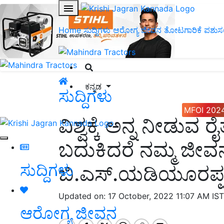
Home
ಸುದ್ದಿಗಳು
ಆರೋಗ್ಯ ಜೀವನ
ತೋಟಗಾರಿಕೆ
ಪಶುಸ
ಕನ್ನಡ
ಸುದ್ದಿಗಳು
MFOI 202
ವಿಶ್ವಕ್ಕೆ ಅನ್ನ ನೀಡುವ
ಬದುಕಿದರೆ ನಮ್ಮ ಜೀವನ
ಸುದ್ದಿಗಳು
ಬಿ.ಎಸ್.ಯಡಿಯೂರಪ್
Updated on: 17 October, 2022 11:07 AM IS
ಆರೋಗ್ಯ ಜೀವನ