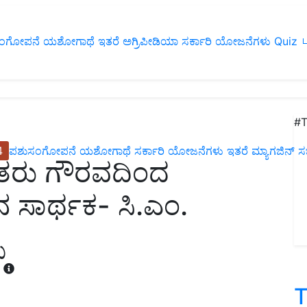
ಂಗೋಪನೆ
ಯಶೋಗಾಥೆ
ಇತರೆ
ಅಗ್ರಿಪೀಡಿಯಾ
ಸರ್ಕಾರಿ ಯೋಜನೆಗಳು
Quiz
ப
#T
4
ಪಶುಸಂಗೋಪನೆ
ಯಶೋಗಾಥೆ
ಸರ್ಕಾರಿ ಯೋಜನೆಗಳು
ಇತರೆ
ಮ್ಯಾಗಜಿನ್‌ ಸಬ್‌
 ರೈತರು ಗೌರವದಿಂದ
 ಸಾರ್ಥಕ- ಸಿ.ಎಂ.
ಪ
T
T