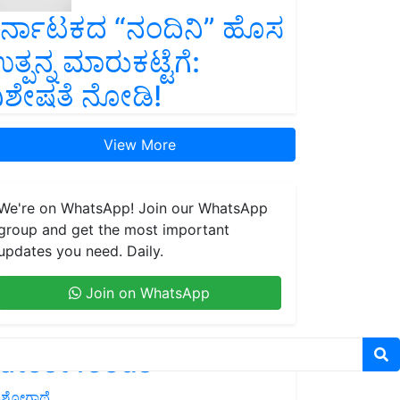
ರ್ನಾಟಕದ “ನಂದಿನಿ” ಹೊಸ
ತ್ಪನ್ನ ಮಾರುಕಟ್ಟೆಗೆ:
ಿಶೇಷತೆ ನೋಡಿ!
View More
We're on WhatsApp! Join our WhatsApp
group and get the most important
updates you need. Daily.
Join on WhatsApp
atest feeds
ಶೋಗಾಥೆ