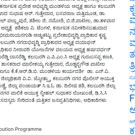
ಕ
ಗಳಾದ ಸುಭಾಷ ಆರ್. ಗುತ್ತೇದಾರ, ಬಸವರಾಜ ಮತ್ತಿಮೂಡ, ಡಾ.
 ವಲ್ಲ್ಯಾಪುರೆ, ಶಶೀಲ ಜಿ. ನಮೋಶಿ, ಬಿ.ಜಿ.ಪಾಟೀಲ, ಡಾ.ತಳವಾರ
ವ
 ಅಧ್ಯಕ್ಷೆ ಶಶಿಕಲಾ ವಿ. ಟೆಂಗಳಿ, ಕರ್ನಾಟಕ ನವೀಕರಿಸಬಹುದಾದ
ಾಯನಗುಡಿ ಅಚ್ಟುಕಟ್ಟು ಪ್ರದೇಶಾಭಿವೃದ್ಧಿ ಪ್ರಾಧಿಕಾರ ಕೃಷ್ಣ
ನ
ಲಬುರಗಿ ನಗರಾಭಿವೃದ್ಧಿ ಪ್ರಾಧಿಕಾರದ ಅಧ್ಯಕ್ಷ ದಯಾಘನ್
ಮ
ಿ ಪ್ರಾಧಿಕಾರ ನೀರಾವರಿ ಯೋಜನೆಗಳ ವಲಯದ ಅಧ್ಯಕ್ಷ ಹರ್ಷವರ್ಧನ್
ೆಡ್ಡಿ ಬಾಸರೆಡ್ಡಿ, ಕಲಬುರಗಿ ಎ.ಪಿ.ಎಂ.ಸಿ ಅಧ್ಯಕ್ಷ ಗುರುಬಸಪ್ಪ ಕಣಕಿ,
ತ
ಮಾಜಿ ಶಾಸಕರಾದ ಮಾಲೀಕಯ್ಯ ಗುತ್ತೇದಾರ, ದೊಡ್ಡಪ್ಪಗೌಡ ಪಾಟೀಲ
ತ
ಾಗೂ ಕೆ.ಕೆ.ಆರ್.ಡಿ.ಬಿ. ಮಂಡಳಿಯ ಕಾರ್ಯದರ್ಶಿ ಡಾ. ಎನ್.ವಿ.
ಲ್ಲಾಧಿಕಾರಿ ವಿ.ವಿ. ಜ್ಯೋತ್ಸ್ನಾ, ಕಲಬುರಗಿ ನಗರ ಪೊಲೀಸ್ ಆಯುಕ್ತ
ಸುದ
ಡ್ವೆ, ಜಿಲ್ಲಾ ಪಂಚಾಯತ್ ಸಿ.ಇ.ಓ ಡಾ. ದಿಲೀಷ ಶಶಿ, ಕಲಬುರಗಿ ಜಿಲ್ಲಾ
ಭ
ಗರ ಪಾಲಿಕೆ ಆಯುಕ್ತ ಸ್ನೇಹಲ್ ಸುಧಾಕರ ಲೋಖಂಡೆ, ಡಿ.ಸಿ.ಸಿ
ಸದಸ್ಯರು ಸೇರಿದಂತೆ ಮತ್ತಿತರ ಜನಪ್ರತಿನಿಧಿಗಳು, ಅಧಿಕಾರಿಗಳು
F
ಅ
ಅಗ
ribution Programme
ಕ