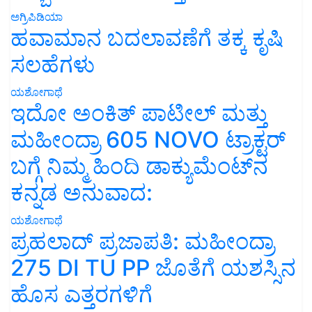
ಅಗ್ರಿಪಿಡಿಯಾ
ಹವಾಮಾನ ಬದಲಾವಣೆಗೆ ತಕ್ಕ ಕೃಷಿ
ಸಲಹೆಗಳು
ಯಶೋಗಾಥೆ
ಇದೋ ಅಂಕಿತ್ ಪಾಟೀಲ್ ಮತ್ತು
ಮಹೀಂದ್ರಾ 605 NOVO ಟ್ರಾಕ್ಟರ್
ಬಗ್ಗೆ ನಿಮ್ಮ ಹಿಂದಿ ಡಾಕ್ಯುಮೆಂಟ್‌ನ
ಕನ್ನಡ ಅನುವಾದ:
ಯಶೋಗಾಥೆ
ಪ್ರಹಲಾದ್ ಪ್ರಜಾಪತಿ: ಮಹೀಂದ್ರಾ
275 DI TU PP ಜೊತೆಗೆ ಯಶಸ್ಸಿನ
ಹೊಸ ಎತ್ತರಗಳಿಗೆ