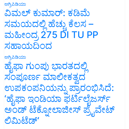
ಅಗ್ರಿಪಿಡಿಯಾ
ವಿಮಲ್ ಕುಮಾರ್: ಕಡಿಮೆ
ಸಮಯದಲ್ಲಿ ಹೆಚ್ಚು ಕೆಲಸ –
ಮಹೀಂದ್ರ 275 DI TU PP
ಸಹಾಯದಿಂದ
ಅಗ್ರಿಪಿಡಿಯಾ
ಹೈಫಾ ಗುಂಪು ಭಾರತದಲ್ಲಿ
ಸಂಪೂರ್ಣ ಮಾಲೀಕತ್ವದ
ಉಪಕಂಪನಿಯನ್ನು ಪ್ರಾರಂಭಿಸಿದೆ:
‘ಹೈಫಾ ಇಂಡಿಯಾ ಫರ್ಟಿಲೈಜರ್ಸ್
ಅಂಡ್ ಟೆಕ್ನೋಲಾಜೀಸ್ ಪ್ರೈವೇಟ್
ಲಿಮಿಟೆಡ್’