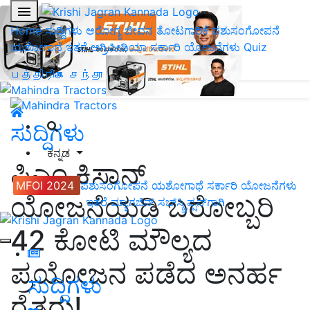
Home
ಸುದ್ದಿಗಳು
ಆರೋಗ್ಯ ಜೀವನ
ತೋಟಗಾರಿಕೆ
ಪಶುಸಂಗೋಪನೆ
ಯಶೋಗಾಥೆ
ಇತರೆ
ಅಗ್ರಿಪೀಡಿಯಾ
ಸರ್ಕಾರಿ ಯೋಜನೆಗಳು
Quiz
பத்திரிகை சந்தா
ಸುದ್ದಿಗಳು
ಕನ್ನಡ
ಪಿಎಂ ಕಿಸಾನ್‌
MFOI 2024
ಪಶುಸಂಗೋಪನೆ
ಯಶೋಗಾಥೆ
ಸರ್ಕಾರಿ ಯೋಜನೆಗಳು
ಯೋಜನೆಯಡಿ ಬರೋಬ್ಬರಿ
ಇತರೆ
ಮ್ಯಾಗಜಿನ್‌ ಸಬ್‌ಸ್ಕ್ರಿಪ್ಷನ್‌ಗಾಗಿ
42 ಕೋಟಿ ಮೌಲ್ಯದ
ಪ್ರಯೋಜನ ಪಡೆದ ಅನರ್ಹ
ಸುದ್ದಿಗಳು
ರೈತರು!