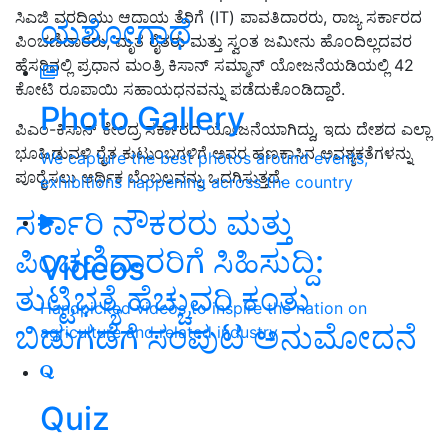
ಸಿಎಜಿ ವರದಿಯು ಆದಾಯ ತೆರಿಗೆ (IT) ಪಾವತಿದಾರರು, ರಾಜ್ಯ ಸರ್ಕಾರದ
ಯಶೋಗಾಥೆ
ಪಿಂಚಣಿದಾರರು, ಮೃತ ರೈತರು ಮತ್ತು ಸ್ವಂತ ಜಮೀನು ಹೊಂದಿಲ್ಲದವರ
ಹೆಸರಿನಲ್ಲಿ ಪ್ರಧಾನ ಮಂತ್ರಿ ಕಿಸಾನ್‌ ಸಮ್ಮಾನ್‌ ಯೋಜನೆಯಡಿಯಲ್ಲಿ 42
ಕೋಟಿ ರೂಪಾಯಿ ಸಹಾಯಧನವನ್ನು ಪಡೆದುಕೊಂಡಿದ್ದಾರೆ.
Photo Gallery
ಪಿಎಂ-ಕಿಸಾನ್ ಕೇಂದ್ರ ಸರ್ಕಾರದ ಯೋಜನೆಯಾಗಿದ್ದು, ಇದು ದೇಶದ ಎಲ್ಲಾ
ಭೂಹಿಡುವಳಿ ರೈತ ಕುಟುಂಬಗಳಿಗೆ ಅವರ ಹಣಕಾಸಿನ ಅವಶ್ಯಕತೆಗಳನ್ನು
We capture the best photos around events,
ಪೂರೈಸಲು ಆರ್ಥಿಕ ಬೆಂಬಲವನ್ನು ಒದಗಿಸುತ್ತದೆ.
exhibitions happening across the country
ಸರ್ಕಾರಿ ನೌಕರರು ಮತ್ತು
ಪಿಂಚಣಿದಾರರಿಗೆ ಸಿಹಿಸುದ್ದಿ:
Videos
ತುಟ್ಟಿಭತ್ಯೆ ಹೆಚ್ಚುವರಿ ಕಂತು
Handpicked videos to inspire the nation on
ಬಿಡುಗಡೆಗೆ ಸಂಪುಟ ಅನುಮೋದನೆ
agriculture and related industry
Quiz