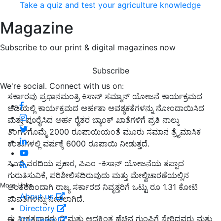
Take a quiz and test your agriculture knowledge
Magazine
Subscribe to our print & digital magazines now
Subscribe
We're social. Connect with us on:
ಸರ್ಕಾರವು ಪ್ರಧಾನಮಂತ್ರಿ ಕಿಸಾನ್ ಸಮ್ಮಾನ್‌ ಯೋಜನೆ ಕಾರ್ಯಕ್ರಮದ
ಅಡಿಯಲ್ಲಿ ಕಾರ್ಯಕ್ರಮದ ಅರ್ಹತಾ ಅವಶ್ಯಕತೆಗಳನ್ನು ನೋಂದಾಯಿಸಿದ
ಮತ್ತು ಪೂರೈಸಿದ ಅರ್ಹ ರೈತರ ಬ್ಯಾಂಕ್ ಖಾತೆಗಳಿಗೆ ಪ್ರತಿ ನಾಲ್ಕು
ತಿಂಗಳಿಗೊಮ್ಮೆ 2000 ರೂಪಾಯಿಯಂತೆ ಮೂರು ಸಮಾನ ತ್ರೈಮಾಸಿಕ
ಕಂತುಗಳಲ್ಲಿ ವರ್ಷಕ್ಕೆ 6000 ರೂಪಾಯಿ ನೀಡುತ್ತದೆ.
ಸಿಎಜಿ ವರದಿಯ ಪ್ರಕಾರ, ಪಿಎಂ -ಕಿಸಾನ್ ಯೋಜನೆಯ ತಪ್ಪಾದ
ಗುರುತಿಸುವಿಕೆ, ಪರಿಶೀಲಿಸದಿರುವುದು ಮತ್ತು ಮೇಲ್ವಿಚಾರಣೆಯಲ್ಲಿನ
More Links
ಅಂತರದಿಂದಾಗಿ ರಾಜ್ಯ ಸರ್ಕಾರದ ನಿವೃತ್ತರಿಗೆ ಒಟ್ಟು ರೂ 1.31 ಕೋಟಿ
About us
ಪಾವತಿಗಳನ್ನು ನೀಡಲಾಗಿದೆ.
Directory
ಈ ಸ್ವೀಕೃತದಾರರು C ಮತ್ತು ಅದಕ್ಕಿಂತ ಹೆಚ್ಚಿನ ಗುಂಪಿಗೆ ಸೇರಿದವರು ಮತ್ತು
Our Team