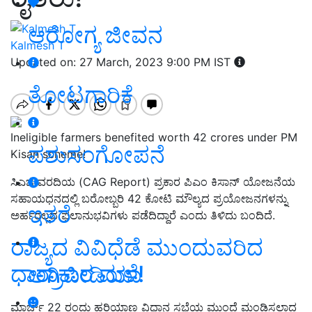
ಆರೋಗ್ಯ ಜೀವನ
Kalmesh T
Updated on: 27 March, 2023 9:00 PM IST
ತೋಟಗಾರಿಕೆ
Ineligible farmers benefited worth 42 crores under PM
ಪಶುಸಂಗೋಪನೆ
Kisan scheme!
ಸಿಎಜಿ ವರದಿಯ (CAG Report) ಪ್ರಕಾರ ಪಿಎಂ ಕಿಸಾನ್‌ ಯೋಜನೆಯ
ಸಹಾಯಧನದಲ್ಲಿ ಬರೋಬ್ಬರಿ 42 ಕೋಟಿ ಮೌಲ್ಯದ ಪ್ರಯೋಜನಗಳನ್ನು
ಇತರೆ
ಅರ್ಹರಲ್ಲದ ಫಲಾನುಭವಿಗಳು ಪಡೆದಿದ್ದಾರೆ ಎಂದು ತಿಳಿದು ಬಂದಿದೆ.
ರಾಜ್ಯದ ವಿವಿಧೆಡೆ ಮುಂದುವರಿದ
ಧಾರಾಕಾರ ಮಳೆ!
ಅಗ್ರಿಪೀಡಿಯಾ
ಮಾರ್ಚ್ 22 ರಂದು ಹರಿಯಾಣ ವಿಧಾನ ಸಭೆಯ ಮುಂದೆ ಮಂಡಿಸಲಾದ