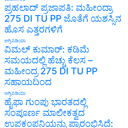
ಪ್ರಹಲಾದ್ ಪ್ರಜಾಪತಿ: ಮಹೀಂದ್ರಾ
275 DI TU PP ಜೊತೆಗೆ ಯಶಸ್ಸಿನ
ಹೊಸ ಎತ್ತರಗಳಿಗೆ
ಅಗ್ರಿಪಿಡಿಯಾ
ವಿಮಲ್ ಕುಮಾರ್: ಕಡಿಮೆ
ಸಮಯದಲ್ಲಿ ಹೆಚ್ಚು ಕೆಲಸ –
ಮಹೀಂದ್ರ 275 DI TU PP
ಸಹಾಯದಿಂದ
ಅಗ್ರಿಪಿಡಿಯಾ
ಹೈಫಾ ಗುಂಪು ಭಾರತದಲ್ಲಿ
ಸಂಪೂರ್ಣ ಮಾಲೀಕತ್ವದ
ಉಪಕಂಪನಿಯನ್ನು ಪ್ರಾರಂಭಿಸಿದೆ: