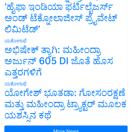
‘ಹೈಫಾ ಇಂಡಿಯಾ ಫರ್ಟಿಲೈಜರ್ಸ್
ಅಂಡ್ ಟೆಕ್ನೋಲಾಜೀಸ್ ಪ್ರೈವೇಟ್
ಲಿಮಿಟೆಡ್’
ಯಶೋಗಾಥೆ
ಅಭಿಷೇಕ್ ತ್ಯಾಗಿ: ಮಹೀಂದ್ರಾ
ಅರ್ಜುನ್ 605 DI ಜೊತೆ ಹೊಸ
ಎತ್ತರಗಳಿಗೆ
ಯಶೋಗಾಥೆ
ಯೋಗೇಶ್ ಭೂತಡಾ: ಗೋಸಂರಕ್ಷಣೆ
ಮತ್ತು ಮಹೀಂದ್ರಾ ಟ್ರ್ಯಾಕ್ಟರ್ ಮೂಲಕ
ಯಶಸ್ಸಿನ ಕಥೆ
More News