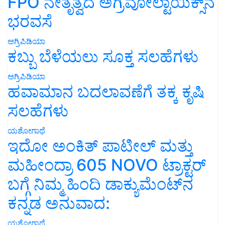
FPO ನೇತೃತ್ವದ ಅಗ್ರಿವೋಲ್ಟಾಯಿಕ್ಸ್‌ನ
ಭರವಸೆ
ಅಗ್ರಿಪಿಡಿಯಾ
ಕಬ್ಬು ಬೆಳೆಯಲು ಸೂಕ್ತ ಸಲಹೆಗಳು
ಅಗ್ರಿಪಿಡಿಯಾ
ಹವಾಮಾನ ಬದಲಾವಣೆಗೆ ತಕ್ಕ ಕೃಷಿ
ಸಲಹೆಗಳು
ಯಶೋಗಾಥೆ
ಇದೋ ಅಂಕಿತ್ ಪಾಟೀಲ್ ಮತ್ತು
ಮಹೀಂದ್ರಾ 605 NOVO ಟ್ರಾಕ್ಟರ್
ಬಗ್ಗೆ ನಿಮ್ಮ ಹಿಂದಿ ಡಾಕ್ಯುಮೆಂಟ್‌ನ
ಕನ್ನಡ ಅನುವಾದ:
ಯಶೋಗಾಥೆ