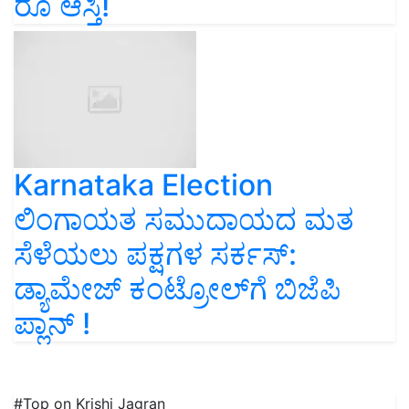
ರೂ ಆಸ್ತಿ!
Karnataka Election
ಲಿಂಗಾಯತ ಸಮುದಾಯದ ಮತ
ಸೆಳೆಯಲು ಪಕ್ಷಗಳ ಸರ್ಕಸ್‌:
ಡ್ಯಾಮೇಜ್‌ ಕಂಟ್ರೋಲ್‌ಗೆ ಬಿಜೆಪಿ
ಪ್ಲಾನ್‌ !
#Top on Krishi Jagran