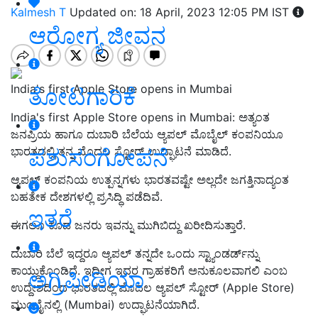
Kalmesh T
Updated on: 18 April, 2023 12:05 PM IST
ಆರೋಗ್ಯ ಜೀವನ
India's first Apple Store opens in Mumbai
ತೋಟಗಾರಿಕೆ
India's first Apple Store opens in Mumbai: ಅತ್ಯಂತ
ಜನಪ್ರಿಯ ಹಾಗೂ ದುಬಾರಿ ಬೆಲೆಯ ಆ್ಯಪಲ್ ಮೊಬೈಲ್‌ ಕಂಪನಿಯೂ
ಪಶುಸಂಗೋಪನೆ
ಭಾರತದಲ್ಲಿ ತನ್ನ ಮೊದಲ ಸ್ಟೋರ್‌ ಉದ್ಘಾಟನೆ ಮಾಡಿದೆ.
ಆ್ಯಪಲ್ ಕಂಪನಿಯ ಉತ್ಪನ್ನಗಳು ಭಾರತವಷ್ಟೇ ಅಲ್ಲದೇ ಜಗತ್ತಿನಾದ್ಯಂತ
ಬಹತೇಕ ದೇಶಗಳಲ್ಲಿ ಪ್ರಸಿದ್ಧಿ ಪಡೆದಿವೆ.
ಇತರೆ
ಈಗಲೂ ಕೂಡ ಜನರು ಇವನ್ನು ಮುಗಿಬಿದ್ದು ಖರೀದಿಸುತ್ತಾರೆ.
ದುಬಾರಿ ಬೆಲೆ ಇದ್ದರೂ ಆ್ಯಪಲ್ ತನ್ನದೇ ಒಂದು ಸ್ಟ್ಯಾಂಡರ್ಡ್‌ನ್ನು
ಕಾಯ್ದುಕೊಂಡಿದೆ. ಇದೀಗ ಇದರ ಗ್ರಾಹಕರಿಗೆ ಅನುಕೂಲವಾಗಲಿ ಎಂಬ
ಅಗ್ರಿಪೀಡಿಯಾ
ಉದ್ದೇಶದಿಂದ ಭಾರತದಲ್ಲಿ ಮೊದಲ ಆ್ಯಪಲ್ ಸ್ಟೋರ್ (Apple Store)
ಮುಂಬೈನಲ್ಲಿ (Mumbai) ಉದ್ಘಾಟನೆಯಾಗಿದೆ.