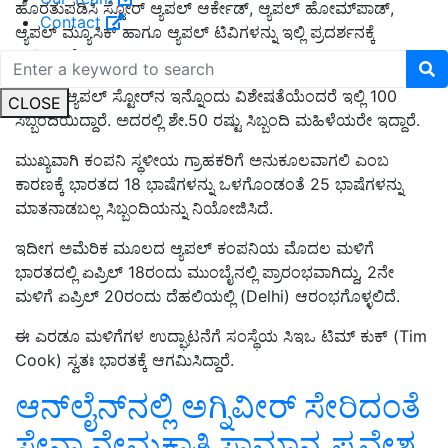
ಹೊರತುಪಡಿಸಿ ಸ್ಟೋರ್ ಆ್ಯಪಲ್ ಆರ್ಕೇಡ್, ಆ್ಯಪಲ್ ಹೋಮ್‌ಪಾಡ್,
Contact
ಆ್ಯಪಲ್ ಮ್ಯೂಸಿಕ್ ಹಾಗೂ ಆ್ಯಪಲ್ ಟಿವಿಗಳನ್ನು ಇಲ್ಲಿ ಪ್ರದರ್ಶನಕ್ಕೆ
ಇಡಲಾಗಿದೆ.
ಮುಂಬೈ ಆ್ಯಪಲ್ ಸ್ಟೋರ್‌ನ ಇನ್ನೊಂದು ವಿಶೇಷತೆಯೆಂದರೆ ಇಲ್ಲಿ 100
CLOSE
ಸಿಬ್ಬಂದಿಯಿದ್ದಾರೆ. ಅದರಲ್ಲಿ ಶೇ.50 ರಷ್ಟು ಸಿಬ್ಬಂದಿ ಮಹಿಳೆಯರೇ ಇದ್ದಾರೆ.
ಮುಖ್ಯವಾಗಿ ಕಂಪನಿ ಸ್ಥಳೀಯ ಗ್ರಾಹಕರಿಗೆ ಅನುಕೂಲವಾಗಲಿ ಎಂಬ
ಕಾರಣಕ್ಕೆ ಭಾರತದ 18 ಭಾಷೆಗಳನ್ನು ಒಳಗೊಂಡಂತೆ 25 ಭಾಷೆಗಳನ್ನು
ಮಾತನಾಡಬಲ್ಲ ಸಿಬ್ಬಂದಿಯನ್ನು ನಿಯೋಜಿಸಿದೆ.
ಇದೀಗ ಅಮೆರಿಕ ಮೂಲದ ಆ್ಯಪಲ್ ಕಂಪನಿಯ ಮೊದಲ ಮಳಿಗೆ
ಭಾರತದಲ್ಲಿ ಏಪ್ರಿಲ್ 18ರಂದು ಮುಂಬೈನಲ್ಲಿ ಪ್ರಾರಂಭವಾಗಿದ್ದು, 2ನೇ
ಮಳಿಗೆ ಏಪ್ರಿಲ್ 20ರಂದು ದೆಹಲಿಯಲ್ಲಿ (Delhi) ಆರಂಭಗೊಳ್ಳಲಿದೆ.
ಈ ಎರಡೂ ಮಳಿಗೆಗಳ ಉದ್ಘಾಟನೆಗೆ ಸಂಸ್ಥೆಯ ಸಿಇಒ ಟಿಮ್ ಕುಕ್ (Tim
Cook) ಸ್ವತಃ ಭಾರತಕ್ಕೆ ಆಗಮಿಸಿದ್ದಾರೆ.
ಆನ್‌ಲೈನ್‌ನಲ್ಲಿ ಅಗ್ನಿವೀರ್ ಸೇರಿದಂತೆ
ಸೇನಾ ನೇಮಕಾತಿ ಸಾಮಾನ್ಯ ಪ್ರವೇಶ