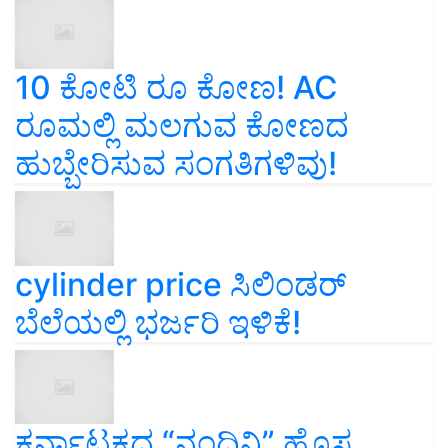
10 ಕೋಟಿ ರೂ ಕೋಣ! AC
ರೂಮಲ್ಲಿ ಮಲಗುವ ಕೋಣದ
ಹುಬ್ಬೇರಿಸುವ ಸಂಗತಿಗಳಿವು!
cylinder price ಸಿಲಿಂಡರ್‌
ಬೆಲೆಯಲ್ಲಿ ಭರ್ಜರಿ ಇಳಿಕೆ!
ಕರ್ನಾಟಕದ “ನಂದಿನಿ” ಹೊಸ