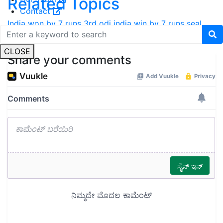
Related Topics
Contact
India won by 7 runs
3rd odi india win by 7 runs seal
series-2-1
CLOSE
Share your comments