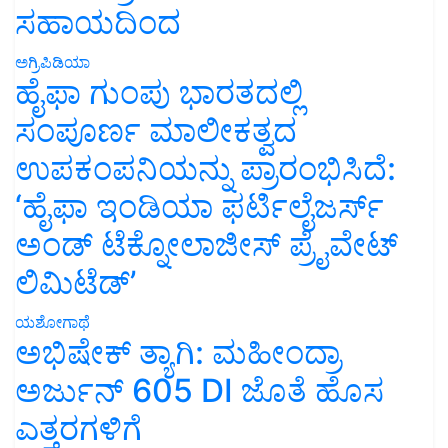
ಸಹಾಯದಿಂದ
ಅಗ್ರಿಪಿಡಿಯಾ
ಹೈಫಾ ಗುಂಪು ಭಾರತದಲ್ಲಿ
ಸಂಪೂರ್ಣ ಮಾಲೀಕತ್ವದ
ಉಪಕಂಪನಿಯನ್ನು ಪ್ರಾರಂಭಿಸಿದೆ:
‘ಹೈಫಾ ಇಂಡಿಯಾ ಫರ್ಟಿಲೈಜರ್ಸ್
ಅಂಡ್ ಟೆಕ್ನೋಲಾಜೀಸ್ ಪ್ರೈವೇಟ್
ಲಿಮಿಟೆಡ್’
ಯಶೋಗಾಥೆ
ಅಭಿಷೇಕ್ ತ್ಯಾಗಿ: ಮಹೀಂದ್ರಾ
ಅರ್ಜುನ್ 605 DI ಜೊತೆ ಹೊಸ
ಎತ್ತರಗಳಿಗೆ