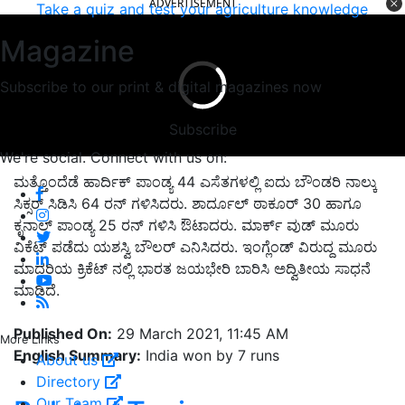
ADVERTISEMENT
Take a quiz and test your agriculture knowledge
Magazine
Subscribe to our print & digital magazines now
Subscribe
We're social. Connect with us on:
ಮತ್ತೊಂದೆಡೆ ಹಾರ್ದಿಕ್ ಪಾಂಡ್ಯ 44 ಎಸೆತಗಳಲ್ಲಿ ಐದು ಬೌಂಡರಿ ನಾಲ್ಕು
ಸಿಕ್ಸರ್ ಸಿಡಿಸಿ 64 ರನ್ ಗಳಿಸಿದರು. ಶಾರ್ದೂಲ್ ಠಾಕೂರ್ 30 ಹಾಗೂ
ಕೃನಾಲ್ ಪಾಂಡ್ಯ 25 ರನ್ ಗಳಿಸಿ ಔಟಾದರು. ಮಾರ್ಕ್ ವುಡ್ ಮೂರು
ವಿಕೆಟ್ ಪಡೆದು ಯಶಸ್ವಿ ಬೌಲರ್ ಎನಿಸಿದರು. ಇಂಗ್ಲೆಂಡ್ ವಿರುದ್ದ ಮೂರು
ಮಾದರಿಯ ಕ್ರಿಕೆಟ್‌ ನಲ್ಲಿ ಭಾರತ ಜಯಭೇರಿ ಬಾರಿಸಿ ಅದ್ವಿತೀಯ ಸಾಧನೆ
ಮಾಡಿದೆ.
Published On:
29 March 2021, 11:45 AM
More Links
English Summary:
India won by 7 runs
About us
Directory
Our Team