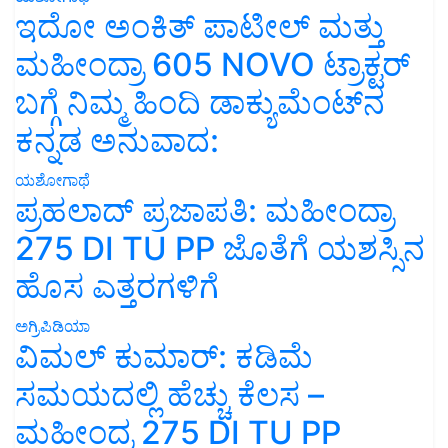
ಇದೋ ಅಂಕಿತ್ ಪಾಟೀಲ್ ಮತ್ತು
ಮಹೀಂದ್ರಾ 605 NOVO ಟ್ರಾಕ್ಟರ್
ಬಗ್ಗೆ ನಿಮ್ಮ ಹಿಂದಿ ಡಾಕ್ಯುಮೆಂಟ್‌ನ
ಕನ್ನಡ ಅನುವಾದ:
ಯಶೋಗಾಥೆ
ಪ್ರಹಲಾದ್ ಪ್ರಜಾಪತಿ: ಮಹೀಂದ್ರಾ
275 DI TU PP ಜೊತೆಗೆ ಯಶಸ್ಸಿನ
ಹೊಸ ಎತ್ತರಗಳಿಗೆ
ಅಗ್ರಿಪಿಡಿಯಾ
ವಿಮಲ್ ಕುಮಾರ್: ಕಡಿಮೆ
ಸಮಯದಲ್ಲಿ ಹೆಚ್ಚು ಕೆಲಸ –
ಮಹೀಂದ್ರ 275 DI TU PP