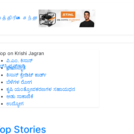
த்திரிகை சந்தா
op on Krishi Jagran
ಪಿ.ಎಂ. ಕಿಸಾನ್
ಸ್ಕ್ರಿಪ್ಷನ್‌ಗಾಗಿ
ಜೀವಾಮೃತ
ಕಿಸಾನ್ ಕ್ರೇಡಿಟ್ ಕಾರ್ಡ್
ಬೆಳೆಗಳ ರೋಗ
ಕೃಷಿ ಯಂತ್ರೋಪಕರಣಗಳ ಸಹಾಯಧನ
ಆಡು ಸಾಕಾಣಿಕೆ
ಉದ್ಯೋಗ
op Stories