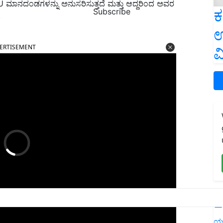
EU ಮಾನದಂಡಗಳನ್ನು ಅನುಸರಿಸುತ್ತದೆ ಮತ್ತು ಆದ್ದರಿಂದ ಅವರ
ಕ
Subscribe
.
ಉ
ERTISEMENT
ವ
L
ಯ