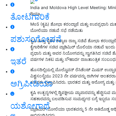
India and Moldova High Level Meeting: Mini
Bolia
ತೋಟಗಾರಿಕೆ
MoS (ಕೃಷಿ) ಶೋಭಾ ಕರಂದ್ಲಾಜೆ ಮತ್ತು ಉಪಪ್ರಧಾನಿ ಮತ್
ಬೋಲಿಯಾ ನಡುವೆ ಸಭೆ ನಡೆಯಿತು
ಪಶುಸಂಗೋಪನೆ
ಕೃಷಿ ಮತ್ತು ರೈತರ ಕಲ್ಯಾಣ ರಾಜ್ಯ ಸಚಿವೆ ಶೋಭಾ ಕರಂದ್ಲಾ
ಕೈಗಾರಿಕೆಗಳ ಸಚಿವ ವ್ಲಾಡಿಮಿರ್ ಬೊಲಿಯಾ ನಡುವೆ ಇಂದ
ಪ್ರಧಾನಿ ಮತ್ತು ಅವರ ನಿಯೋಗವನ್ನು ಸ್ವಾಗತಿಸಿದ ಸಚಿವೆ
ಇತರೆ
ವರ್ಷಗಳ ನಿಕಟ ಮತ್ತು ಸೌಹಾರ್ದ ರಾಜತಾಂತ್ರಿಕ ಸಂಬಂಧಗಳ ಬ
ಹೊಸದಿಲ್ಲಿಯಲ್ಲಿ ಮೊಲ್ಡೊವನ್ ರೆಸಿಡೆಂಟ್ ಮಿಷನ್ ಉದ್ಘಾ
ವಿಶ್ವಸಂಸ್ಥೆಯು 2023 ನೇ ವರ್ಷವನ್ನು ರಾಗಿಗಳ ಅಂತ
ಅಗ್ರಿಪೀಡಿಯಾ
ಸಚಿವರು ಪ್ರಸ್ತಾಪಿಸಿದರು. ಭಾರತದ ಮತ್ತು ಆರೋಗ್ಯ ಮತ್ತು 
ಕೃಷಿ ಉತ್ಪನ್ನಗಳಲ್ಲಿ ದ್ವಿಪಕ್ಷೀಯ ವ್ಯಾಪಾರವನ್ನು ಹೆಚ್ಚಿಸು
ಸಹಕಾರವನ್ನು ಬಲಪಡಿಸುವ ಸಾಮರ್ಥ್ಯದ ಬಗ್ಗೆ ಇಬ್ಬರೂ ಸಚಿ
ಯಶೋಗಾಥೆ
ವ್ಲಾಡಿಮಿರ್ ಬೋಲಿಯಾ ಭಾರತವನ್ನು 5 ನೇ ಅತಿದೊಡ್ಡ ಆರ್ಥ
ಅಭಿನಂದಿಸಿದರು.