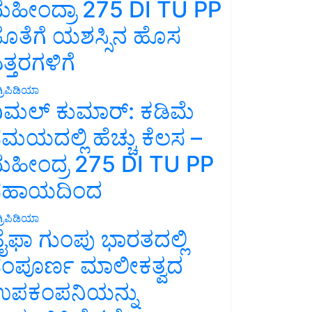
ಹೀಂದ್ರಾ 275 DI TU PP
ೊತೆಗೆ ಯಶಸ್ಸಿನ ಹೊಸ
ತ್ತರಗಳಿಗೆ
್ರಿಪಿಡಿಯಾ
ಿಮಲ್ ಕುಮಾರ್: ಕಡಿಮೆ
ಮಯದಲ್ಲಿ ಹೆಚ್ಚು ಕೆಲಸ –
ಹೀಂದ್ರ 275 DI TU PP
ಸಹಾಯದಿಂದ
್ರಿಪಿಡಿಯಾ
ೈಫಾ ಗುಂಪು ಭಾರತದಲ್ಲಿ
ಂಪೂರ್ಣ ಮಾಲೀಕತ್ವದ
ಪಕಂಪನಿಯನ್ನು