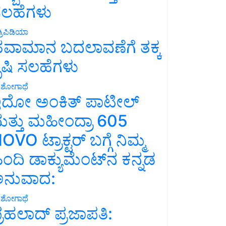
ಲಹೆಗಳು
್ರಿಪಿಡಿಯಾ
ವಾಮಾನ ಬದಲಾವಣೆಗೆ ತಕ್ಕ
ೃಷಿ ಸಲಹೆಗಳು
ಶೋಗಾಥೆ
ದೋ ಅಂಕಿತ್ ಪಾಟೀಲ್
ತ್ತು ಮಹೀಂದ್ರಾ 605
OVO ಟ್ರಾಕ್ಟರ್ ಬಗ್ಗೆ ನಿಮ್ಮ
ಿಂದಿ ಡಾಕ್ಯುಮೆಂಟ್‌ನ ಕನ್ನಡ
ನುವಾದ:
ಶೋಗಾಥೆ
್ರಹಲಾದ್ ಪ್ರಜಾಪತಿ: