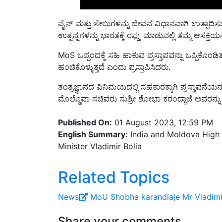
ವೈನ್ ಮತ್ತು ಸೇಬುಗಳನ್ನು ಜೀವನ ವಿಧಾನವಾಗಿ ಉತ್ಪಾದಿಸ
ಉತ್ಪನ್ನಗಳನ್ನು ಭಾರತಕ್ಕೆ ರಫ್ತು ಮಾಡುವಲ್ಲಿ ತಮ್ಮ ಆಸಕ್ತಿಯನ್
MoS ಒಪ್ಪಂದಕ್ಕೆ ಸಹಿ ಹಾಕುವ ಪ್ರಸ್ತಾಪವನ್ನು ಒಪ್ಪಿಕೊಂ
ಹಂಚಿಕೊಳ್ಳುತ್ತದೆ ಎಂದು ಪ್ರಸ್ತಾಪಿಸಿದರು.
ತಂತ್ರಜ್ಞಾನದ ವಿನಿಮಯದಲ್ಲಿ ಸಹಕಾರಕ್ಕಾಗಿ ಪ್ರಸ್ತಾವನೆ
ಮೊಲ್ಡೊವಾ ಸಚಿವರು ಸುಶ್ರೀ ಶೋಭಾ ಕರಂದ್ಲಾಜೆ ಅವರನ್ನು 
Published On:
01 August 2023, 12:59 PM
English Summary:
India and Moldova High 
Minister Vladimir Bolia
Related Topics
News
MoU
Shobha karandlaje
Mr Vladimi
Share your comments