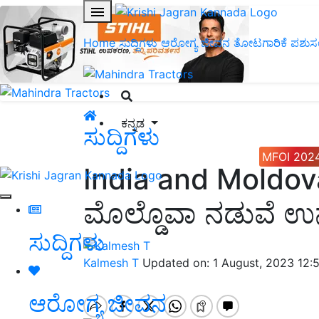
Home
ಸುದ್ದಿಗಳು
ಆರೋಗ್ಯ ಜೀವನ
ತೋಟಗಾರಿಕೆ
ಪಶುಸ
ಕನ್ನಡ
ಸುದ್ದಿಗಳು
MFOI 202
India and Moldov
ಮೊಲ್ಡೊವಾ ನಡುವೆ ಉನ
ಸುದ್ದಿಗಳು
Kalmesh T
Updated on: 1 August, 2023 12:
ಆರೋಗ್ಯ ಜೀವನ