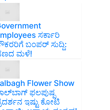
overnment
mployees ಸರ್ಕಾರಿ
ೌಕರರಿಗೆ ಬಂಪರ್‌ ಸುದ್ದಿ:
ಣದ ಮಳೆ!
albagh Flower Show
ಾಲ್‌ಬಾಗ್ ಫಲಪುಷ್ಪ
್ರದರ್ಶನ ಇಷ್ಟು ಕೋಟಿ