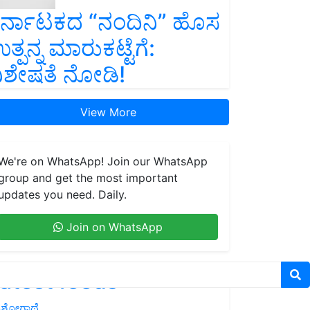
ರ್ನಾಟಕದ “ನಂದಿನಿ” ಹೊಸ
ತ್ಪನ್ನ ಮಾರುಕಟ್ಟೆಗೆ:
ಿಶೇಷತೆ ನೋಡಿ!
View More
We're on WhatsApp! Join our WhatsApp
group and get the most important
updates you need. Daily.
Join on WhatsApp
atest feeds
ಶೋಗಾಥೆ