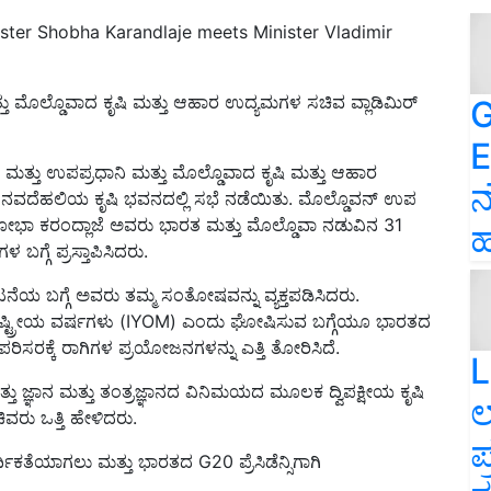
ster Shobha Karandlaje meets Minister Vladimir
ತು ಮೊಲ್ಡೊವಾದ ಕೃಷಿ ಮತ್ತು ಆಹಾರ ಉದ್ಯಮಗಳ ಸಚಿವ ವ್ಲಾಡಿಮಿರ್
G
E
ಜೆ ಮತ್ತು ಉಪಪ್ರಧಾನಿ ಮತ್ತು ಮೊಲ್ಡೊವಾದ ಕೃಷಿ ಮತ್ತು ಆಹಾರ
ನ
ು ನವದೆಹಲಿಯ ಕೃಷಿ ಭವನದಲ್ಲಿ ಸಭೆ ನಡೆಯಿತು. ಮೊಲ್ಡೊವನ್ ಉಪ
 ಶೋಭಾ ಕರಂದ್ಲಾಜೆ ಅವರು ಭಾರತ ಮತ್ತು ಮೊಲ್ಡೊವಾ ನಡುವಿನ 31
ಹ
ಗ್ಗೆ ಪ್ರಸ್ತಾಪಿಸಿದರು.
ಟನೆಯ ಬಗ್ಗೆ ಅವರು ತಮ್ಮ ಸಂತೋಷವನ್ನು ವ್ಯಕ್ತಪಡಿಸಿದರು.
ರರಾಷ್ಟ್ರೀಯ ವರ್ಷಗಳು (IYOM) ಎಂದು ಘೋಷಿಸುವ ಬಗ್ಗೆಯೂ ಭಾರತದ
ಪರಿಸರಕ್ಕೆ ರಾಗಿಗಳ ಪ್ರಯೋಜನಗಳನ್ನು ಎತ್ತಿ ತೋರಿಸಿದೆ.
L
ವ ಮತ್ತು ಜ್ಞಾನ ಮತ್ತು ತಂತ್ರಜ್ಞಾನದ ವಿನಿಮಯದ ಮೂಲಕ ದ್ವಿಪಕ್ಷೀಯ ಕೃಷಿ
ಲ
ವರು ಒತ್ತಿ ಹೇಳಿದರು.
ಪ
ಿಕತೆಯಾಗಲು ಮತ್ತು ಭಾರತದ G20 ಪ್ರೆಸಿಡೆನ್ಸಿಗಾಗಿ