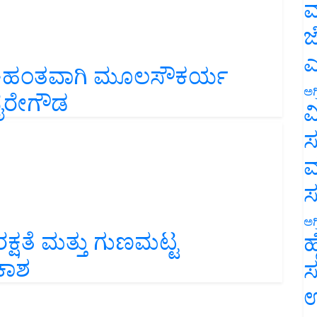
ಮ
ಜ
ತ-ಹಂತವಾಗಿ ಮೂಲಸೌಕರ್ಯ
ಎ
 ಬೈರೇಗೌಡ
ಅಗ
ವ
ಸ
ಮ
್ಷತೆ ಮತ್ತು ಗುಣಮಟ್ಟ
ಅಗ
ಹ
ಕಾಶ
ಸ
ಉ