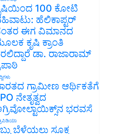
ೃಷಿಯಿಂದ 100 ಕೋಟಿ
ಹಿವಾಟು: ಹೆಲಿಕಾಪ್ಟರ್
ಂತರ ಈಗ ವಿಮಾನದ
ೂಲಕ ಕೃಷಿ ಕ್ರಾಂತಿ
ರಲಿದ್ದಾರೆ ಡಾ. ರಾಜಾರಾಮ್
್ರಿಪಾಠಿ
್ದಿಗಳು
ಾರತದ ಗ್ರಾಮೀಣ ಆರ್ಥಿಕತೆಗೆ
PO ನೇತೃತ್ವದ
ಗ್ರಿವೋಲ್ಟಾಯಿಕ್ಸ್‌ನ ಭರವಸೆ
್ರಿಪಿಡಿಯಾ
ಬ್ಬು ಬೆಳೆಯಲು ಸೂಕ್ತ