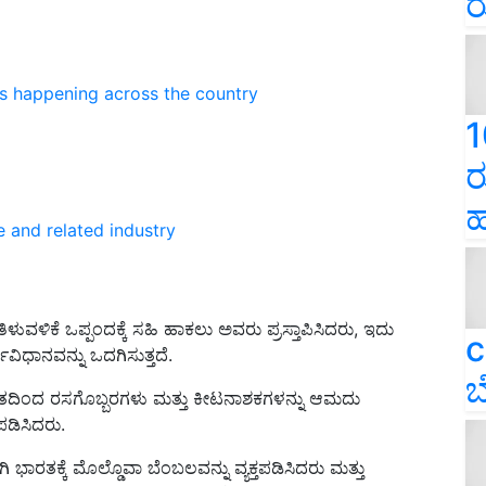
ರ
ns happening across the country
1
ರ
ಹ
e and related industry
ಿಳುವಳಿಕೆ ಒಪ್ಪಂದಕ್ಕೆ ಸಹಿ ಹಾಕಲು ಅವರು ಪ್ರಸ್ತಾಪಿಸಿದರು, ಇದು
c
ಿಧಾನವನ್ನು ಒದಗಿಸುತ್ತದೆ.
ಬ
ು ಭಾರತದಿಂದ ರಸಗೊಬ್ಬರಗಳು ಮತ್ತು ಕೀಟನಾಶಕಗಳನ್ನು ಆಮದು
ಪಡಿಸಿದರು.
ಭಾರತಕ್ಕೆ ಮೊಲ್ಡೊವಾ ಬೆಂಬಲವನ್ನು ವ್ಯಕ್ತಪಡಿಸಿದರು ಮತ್ತು