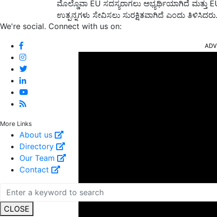
ಮೊಲ್ಡೊವಾ EU ಸದಸ್ಯರಾಗಲು ಅಭ್ಯರ್ಥಿಯಾಗಿದೆ ಮತ್ತು 
ಉತ್ಪನ್ನಗಳು ಸೇವಿಸಲು ಸುರಕ್ಷಿತವಾಗಿದೆ ಎಂದು ತಿಳಿಸಿದರು
We're social. Connect with us on:
ADV
More Links
About us
Directory
Our Team
Contact
CLOSE