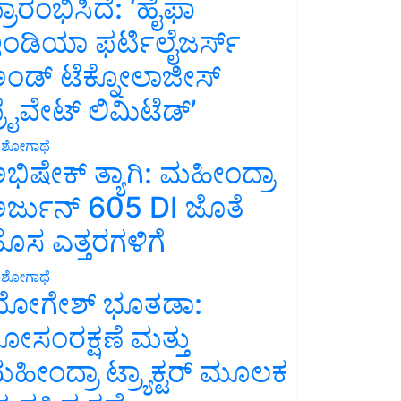
್ರಾರಂಭಿಸಿದೆ: ‘ಹೈಫಾ
ಂಡಿಯಾ ಫರ್ಟಿಲೈಜರ್ಸ್
ಂಡ್ ಟೆಕ್ನೋಲಾಜೀಸ್
್ರೈವೇಟ್ ಲಿಮಿಟೆಡ್’
ಶೋಗಾಥೆ
ಭಿಷೇಕ್ ತ್ಯಾಗಿ: ಮಹೀಂದ್ರಾ
ರ್ಜುನ್ 605 DI ಜೊತೆ
ೊಸ ಎತ್ತರಗಳಿಗೆ
ಶೋಗಾಥೆ
ೋಗೇಶ್ ಭೂತಡಾ:
ೋಸಂರಕ್ಷಣೆ ಮತ್ತು
ಹೀಂದ್ರಾ ಟ್ರ್ಯಾಕ್ಟರ್ ಮೂಲಕ