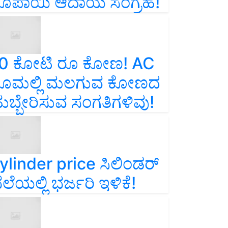
ೂಪಾಯಿ ಆದಾಯ ಸಂಗ್ರಹ!
0 ಕೋಟಿ ರೂ ಕೋಣ! AC
ೂಮಲ್ಲಿ ಮಲಗುವ ಕೋಣದ
ುಬ್ಬೇರಿಸುವ ಸಂಗತಿಗಳಿವು!
ylinder price ಸಿಲಿಂಡರ್‌
ೆಲೆಯಲ್ಲಿ ಭರ್ಜರಿ ಇಳಿಕೆ!