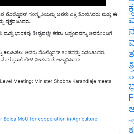
ಕ
ುವ ಮೊಲ್ಡೊವನ್ ಸಂಸ್ಕೃತಿಯನ್ನು ಅವರು ಎತ್ತಿ ತೋರಿಸಿದರು ಮತ್ತು ಈ
ನು ವ್ಯಕ್ತಪಡಿಸಿದರು.
ವ
ಡಿತು ಮತ್ತು ಭಾರತವು ಶೀಘ್ರದಲ್ಲೇ ಕರಡು ಒಪ್ಪಂದವನ್ನು ಅವರೊಂದಿಗೆ
ನ
ಮ
ಯನ್ನು ಕಳುಹಿಸಲು ಅವರು ಮೊಲ್ಡೊವನ್ ತಂಡವನ್ನು ವಿನಂತಿಸಿದರು.
ತ
ಮೊಲ್ಡೊವಾಗೆ ಭೇಟಿ ನೀಡುವಂತೆ ಆಹ್ವಾನಿಸಿದರು.
ತ
Level Meeting: Minister Shobha Karandlaje meets
ಸುದ
ಭ
F
ಅ
r Bolea
MoU for cooperation in Agriculture
ಅಗ
ಕ