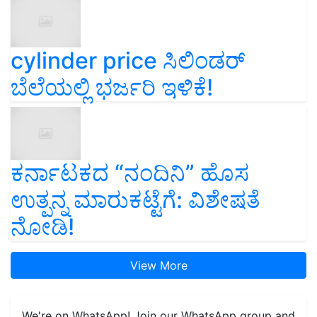
cylinder price ಸಿಲಿಂಡರ್‌
ಬೆಲೆಯಲ್ಲಿ ಭರ್ಜರಿ ಇಳಿಕೆ!
ಕರ್ನಾಟಕದ “ನಂದಿನಿ” ಹೊಸ
ಉತ್ಪನ್ನ ಮಾರುಕಟ್ಟೆಗೆ: ವಿಶೇಷತೆ
ನೋಡಿ!
View More
We're on WhatsApp! Join our WhatsApp group and