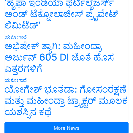
‘ಹೈಫಾ ಇಂಡಿಯಾ ಫರ್ಟಿಲೈಜರ್ಸ್
ಅಂಡ್ ಟೆಕ್ನೋಲಾಜೀಸ್ ಪ್ರೈವೇಟ್
ಲಿಮಿಟೆಡ್’
ಯಶೋಗಾಥೆ
ಅಭಿಷೇಕ್ ತ್ಯಾಗಿ: ಮಹೀಂದ್ರಾ
ಅರ್ಜುನ್ 605 DI ಜೊತೆ ಹೊಸ
ಎತ್ತರಗಳಿಗೆ
ಯಶೋಗಾಥೆ
ಯೋಗೇಶ್ ಭೂತಡಾ: ಗೋಸಂರಕ್ಷಣೆ
ಮತ್ತು ಮಹೀಂದ್ರಾ ಟ್ರ್ಯಾಕ್ಟರ್ ಮೂಲಕ
ಯಶಸ್ಸಿನ ಕಥೆ
More News