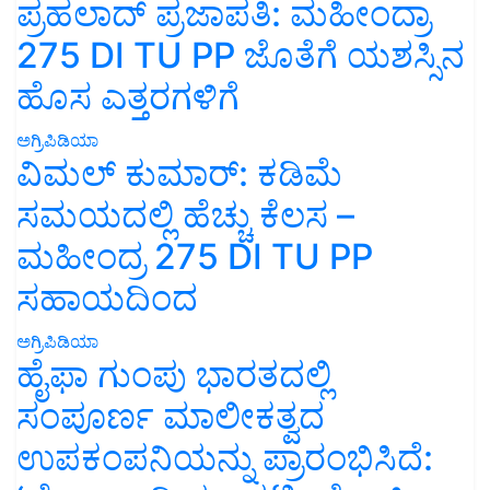
ಪ್ರಹಲಾದ್ ಪ್ರಜಾಪತಿ: ಮಹೀಂದ್ರಾ
275 DI TU PP ಜೊತೆಗೆ ಯಶಸ್ಸಿನ
ಹೊಸ ಎತ್ತರಗಳಿಗೆ
ಅಗ್ರಿಪಿಡಿಯಾ
ವಿಮಲ್ ಕುಮಾರ್: ಕಡಿಮೆ
ಸಮಯದಲ್ಲಿ ಹೆಚ್ಚು ಕೆಲಸ –
ಮಹೀಂದ್ರ 275 DI TU PP
ಸಹಾಯದಿಂದ
ಅಗ್ರಿಪಿಡಿಯಾ
ಹೈಫಾ ಗುಂಪು ಭಾರತದಲ್ಲಿ
ಸಂಪೂರ್ಣ ಮಾಲೀಕತ್ವದ
ಉಪಕಂಪನಿಯನ್ನು ಪ್ರಾರಂಭಿಸಿದೆ: