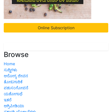
Online Subscription
Browse
Home
ಸುದ್ದಿಗಳು
ಆರೋಗ್ಯ ಜೀವನ
ತೋಟಗಾರಿಕೆ
ಪಶುಸಂಗೋಪನೆ
ಯಶೋಗಾಥೆ
ಇತರೆ
ಅಗ್ರಿಪೀಡಿಯಾ
ಸರ್ಕಾರಿ ಯೋಜನೆಗಳು