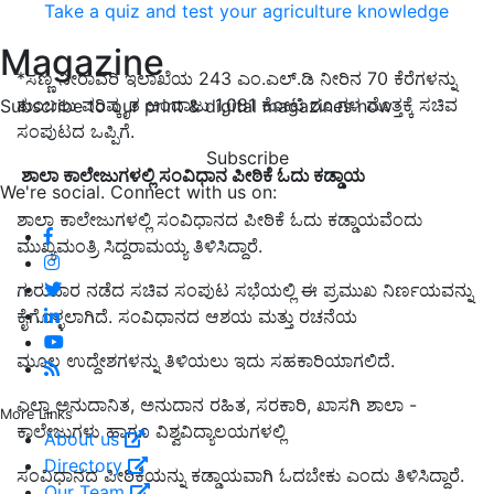
Take a quiz and test your agriculture knowledge
Magazine
*ಸಣ್ಣ ನೀರಾವರಿ ಇಲಾಖೆಯ 243 ಎಂ.ಎಲ್.ಡಿ ನೀರಿನ 70 ಕೆರೆಗಳನ್ನು
ತುಂಬಲು ಪರಿಷ್ಕೃತ ಅಂದಾಜು 1,081 ಕೋಟಿ ರೂ.ಗಳ ಮೊತ್ತಕ್ಕೆ ಸಚಿವ
Subscribe to our print & digital magazines now
ಸಂಪುಟದ ಒಪ್ಪಿಗೆ.
Subscribe
ಶಾಲಾ ಕಾಲೇಜುಗಳಲ್ಲಿ ಸಂವಿಧಾನ ಪೀಠಿಕೆ ಓದು ಕಡ್ಡಾಯ
We're social. Connect with us on:
ಶಾಲಾ ಕಾಲೇಜುಗಳಲ್ಲಿ ಸಂವಿಧಾನದ ಪೀಠಿಕೆ ಓದು ಕಡ್ಡಾಯವೆಂದು
ಮುಖ್ಯಮಂತ್ರಿ ಸಿದ್ದರಾಮಯ್ಯ ತಿಳಿಸಿದ್ದಾರೆ.
ಗುರುವಾರ ನಡೆದ ಸಚಿವ ಸಂಪುಟ ಸಭೆಯಲ್ಲಿ ಈ ಪ್ರಮುಖ ನಿರ್ಣಯವನ್ನು
ಕೈಗೊಳ್ಳಲಾಗಿದೆ. ಸಂವಿಧಾನದ ಆಶಯ ಮತ್ತು ರಚನೆಯ
ಮೂಲ ಉದ್ದೇಶಗಳನ್ನು ತಿಳಿಯಲು ಇದು ಸಹಕಾರಿಯಾಗಲಿದೆ.
ಎಲ್ಲಾ ಅನುದಾನಿತ, ಅನುದಾನ ರಹಿತ, ಸರಕಾರಿ, ಖಾಸಗಿ ಶಾಲಾ -
More Links
ಕಾಲೇಜುಗಳು ಹಾಗೂ ವಿಶ್ವವಿದ್ಯಾಲಯಗಳಲ್ಲಿ
About us
Directory
ಸಂವಿಧಾನದ ಪೀಠಿಕೆಯನ್ನು ಕಡ್ಡಾಯವಾಗಿ ಓದಬೇಕು ಎಂದು ತಿಳಿಸಿದ್ದಾರೆ.
Our Team