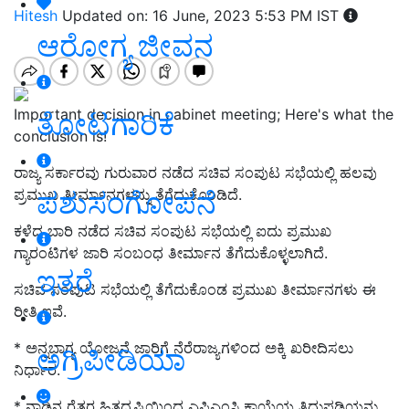
Hitesh
Updated on: 16 June, 2023 5:53 PM IST
ಆರೋಗ್ಯ ಜೀವನ
Important decision in cabinet meeting; Here's what the
ತೋಟಗಾರಿಕೆ
conclusion is!
ರಾಜ್ಯ ಸರ್ಕಾರವು ಗುರುವಾರ ನಡೆದ ಸಚಿವ ಸಂಪುಟ ಸಭೆಯಲ್ಲಿ ಹಲವು
ಪಶುಸಂಗೋಪನೆ
ಪ್ರಮುಖ ತೀರ್ಮಾನಗಳನ್ನು ತೆಗೆದುಕೊಂಡಿದೆ.
ಕಳೆದ ಬಾರಿ ನಡೆದ ಸಚಿವ ಸಂಪುಟ ಸಭೆಯಲ್ಲಿ ಐದು ಪ್ರಮುಖ
ಗ್ಯಾರಂಟಿಗಳ ಜಾರಿ ಸಂಬಂಧ ತೀರ್ಮಾನ ತೆಗೆದುಕೊಳ್ಳಲಾಗಿದೆ.
ಇತರೆ
ಸಚಿವ ಸಂಪುಟ ಸಭೆಯಲ್ಲಿ ತೆಗೆದುಕೊಂಡ
ಪ್ರಮುಖ ತೀರ್ಮಾನಗಳು
ಈ
ರೀತಿ ಇವೆ.
* ಅನ್ನಭಾಗ್ಯ ಯೋಜನೆ ಜಾರಿಗೆ ನೆರೆರಾಜ್ಯಗಳಿಂದ ಅಕ್ಕಿ ಖರೀದಿಸಲು
ಅಗ್ರಿಪೀಡಿಯಾ
ನಿರ್ಧಾರ.
* ನಾಡಿನ ರೈತರ ಹಿತದೃಷ್ಟಿಯಿಂದ ಎಪಿಎಂಸಿ ಕಾಯ್ದೆಯ ತಿದ್ದುಪಡಿಯನ್ನು