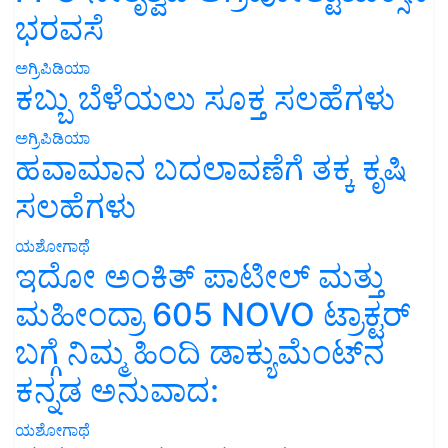
ಭರವಸೆ
ಅಗ್ರಿಪಿಡಿಯಾ
ಕಬ್ಬು ಬೆಳೆಯಲು ಸೂಕ್ತ ಸಲಹೆಗಳು
ಅಗ್ರಿಪಿಡಿಯಾ
ಹವಾಮಾನ ಬದಲಾವಣೆಗೆ ತಕ್ಕ ಕೃಷಿ
ಸಲಹೆಗಳು
ಯಶೋಗಾಥೆ
ಇದೋ ಅಂಕಿತ್ ಪಾಟೀಲ್ ಮತ್ತು
ಮಹೀಂದ್ರಾ 605 NOVO ಟ್ರಾಕ್ಟರ್
ಬಗ್ಗೆ ನಿಮ್ಮ ಹಿಂದಿ ಡಾಕ್ಯುಮೆಂಟ್‌ನ
ಕನ್ನಡ ಅನುವಾದ:
ಯಶೋಗಾಥೆ