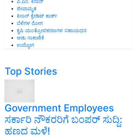
ಪಿ.ಎಂ. ಕಿಸಾನ್
ಜೀವಾಮೃತ
ಕಿಸಾನ್ ಕ್ರೇಡಿಟ್ ಕಾರ್ಡ್
ಬೆಳೆಗಳ ರೋಗ
ಕೃಷಿ ಯಂತ್ರೋಪಕರಣಗಳ ಸಹಾಯಧನ
ಆಡು ಸಾಕಾಣಿಕೆ
ಉದ್ಯೋಗ
Top Stories
Government Employees
ಸರ್ಕಾರಿ ನೌಕರರಿಗೆ ಬಂಪರ್‌ ಸುದ್ದಿ:
ಹಣದ ಮಳೆ!