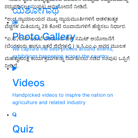
ರದ್ದುಪಡಿಸಲು ಸಂಪುಟ ಅನುಮೋದನೆ ನೀಡಿದೆ.
ಯಶೋಗಾಥೆ
*ಉಚ್ಚ ನ್ಯಾಯಾಲಯದ ಮುಖ್ಯ ನ್ಯಾಯಮೂರ್ತಿಗಳಿಗೆ ಆಡಳಿತಾತ್ಮಕ
ವೆಚ್ಚಗಳ ಮಿತಿಯನ್ನು 28 ಕೋಟಿ ರೂಪಾಯಿ
ಗಳಿಗೆ ಹೆಚ್ಚಿಸಲು ನಿರ್ಧಾರ.
Photo Gallery
*ಐ.ಟಿ./ಬಿ.ಟಿ ಇಲಾಖೆ ವತಿಯಿಂದ ಟೆಕ್ ಸಮಿಟ್ ಆಯೋಜನೆಗೆ
(ಬೆಂಗಳೂರು ಹಾಗೂ ಇತರೆ ಜಿಲ್ಲೆಗಳಲ್ಲಿ ) ಇ.ಸಿ.ಎಂ.ಎ ಅವರ ಮೂಲಕ
We capture the best photos around events,
exhibitions happening across the country
ಮಹತ್ವಾಕಾಂಕ್ಷಿ ಕಾರ್ಯಕ್ರಮಗಳನ್ನು ನಿರ್ವಹಿಸಲು ಸಚಿವ ಸಂಪುಟ ಒಪ್ಪಿಗೆ
ನೀಡಿದೆ.
Videos
Handpicked videos to inspire the nation on
agriculture and related industry
Quiz