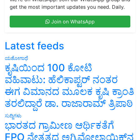
get the most important updates you need. Daily.
Join on WhatsApp
Latest feeds
ಯಶೋಗಾಥೆ
ಕೃಷಿಯಿಂದ 100 ಕೋಟಿ
ವಹಿವಾಟು: ಹೆಲಿಕಾಪ್ಟರ್ ನಂತರ
ಈಗ ವಿಮಾನದ ಮೂಲಕ ಕೃಷಿ ಕ್ರಾಂತಿ
ತರಲಿದ್ದಾರೆ ಡಾ. ರಾಜಾರಾಮ್ ತ್ರಿಪಾಠಿ
ಸುದ್ದಿಗಳು
ಭಾರತದ ಗ್ರಾಮೀಣ ಆರ್ಥಿಕತೆಗೆ
FPO ನೇತೃತ್ವದ ಅಗ್ರಿವೋಲ್ಟಾಯಿಕ್ಸ್‌ನ