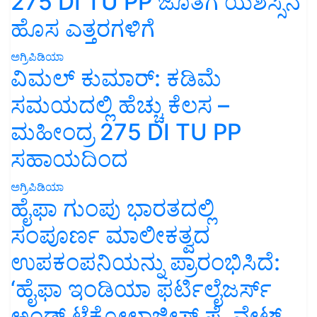
275 DI TU PP ಜೊತೆಗೆ ಯಶಸ್ಸಿನ
ಹೊಸ ಎತ್ತರಗಳಿಗೆ
ಅಗ್ರಿಪಿಡಿಯಾ
ವಿಮಲ್ ಕುಮಾರ್: ಕಡಿಮೆ
ಸಮಯದಲ್ಲಿ ಹೆಚ್ಚು ಕೆಲಸ –
ಮಹೀಂದ್ರ 275 DI TU PP
ಸಹಾಯದಿಂದ
ಅಗ್ರಿಪಿಡಿಯಾ
ಹೈಫಾ ಗುಂಪು ಭಾರತದಲ್ಲಿ
ಸಂಪೂರ್ಣ ಮಾಲೀಕತ್ವದ
ಉಪಕಂಪನಿಯನ್ನು ಪ್ರಾರಂಭಿಸಿದೆ:
‘ಹೈಫಾ ಇಂಡಿಯಾ ಫರ್ಟಿಲೈಜರ್ಸ್
ಅಂಡ್ ಟೆಕ್ನೋಲಾಜೀಸ್ ಪ್ರೈವೇಟ್