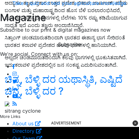
ಅದ್ಯಾಗೂ ತಜ್ಞರ ಪ್ರಕಾರ ಉತ್ತರ ಪ್ರದೇಶ, ಬಿಹಾರ, ಜಾರ್ಖಂಡ್, ಪಶ್ಚಿಮ
Take a quiz and test your agriculture knowledge
ಬಂಗಾಳ ಮತ್ತು ಮಹಾರಾಷ್ಟ್ರದಿಂದ ಹೊಸ ಬೆಳೆ ಬರಲಾರಂಭಿಸಿದರೆ,
Magazine
ಮುಂದಿನ ಹದಿನೈದು ದಿನಗಳಲ್ಲಿ ಬೆಲೆಗಳು 10% ರಷ್ಟು ಕಡಿಮೆಯಾಗುವ
ಸಾಧ್ಯತೆ ಇದೆ ಎಂದು ತಜ್ಞರು ಅಂದಾಜಿಸಿದ್ದಾರೆ.
Subscribe to our print & digital magazines now
ಸಿತ್ರಾಂಗ್‌ ಚಂಡಮಾರುತದಿಂದಾಗಿ ಭಾರತದ ಈಶಾನ್ಯ ಭಾಗ ಸೇರಿದಂತೆ
Subscribe
ಭಾರತದ ಕರಾವಳಿ ಪ್ರದೇಶದ ಹಲವು ಭಾಗಗಳಲ್ಲಿ ಹಾನಿಯಾಗಿದೆ.
We're social. Connect with us on:
ಅಲ್ಲದೇ ಚಂಡಮಾರುತದಿಂದಾಗಿ ಕೆಲವು ಭಾಗಗಳಲ್ಲಿ ಭೂಕುಸಿತವಾಗಿದೆ.
ಇದು ಕರಾವಳಿ ಪ್ರದೇಶದಲ್ಲಿನ ಜನ ಸಂಕಷ್ಟ ಎದುರಿಸುವಂತಾಗಿದೆ.
ಚಿನ್ನ, ಬೆಳ್ಳಿ ದರ ಯಥಾಸ್ಥಿತಿ, ಎಷ್ಟಿದೆ
ಚಿನ್ನ, ಬೆಳ್ಳಿ ದರ ?
sitrang cyclone
More Links
About us
ADVERTISEMENT
Directory
Our Team