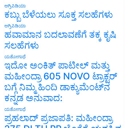
ಅಗ್ರಿಪಿಡಿಯಾ
ಕಬ್ಬು ಬೆಳೆಯಲು ಸೂಕ್ತ ಸಲಹೆಗಳು
ಅಗ್ರಿಪಿಡಿಯಾ
ಹವಾಮಾನ ಬದಲಾವಣೆಗೆ ತಕ್ಕ ಕೃಷಿ
ಸಲಹೆಗಳು
ಯಶೋಗಾಥೆ
ಇದೋ ಅಂಕಿತ್ ಪಾಟೀಲ್ ಮತ್ತು
ಮಹೀಂದ್ರಾ 605 NOVO ಟ್ರಾಕ್ಟರ್
ಬಗ್ಗೆ ನಿಮ್ಮ ಹಿಂದಿ ಡಾಕ್ಯುಮೆಂಟ್‌ನ
ಕನ್ನಡ ಅನುವಾದ:
ಯಶೋಗಾಥೆ
ಪ್ರಹಲಾದ್ ಪ್ರಜಾಪತಿ: ಮಹೀಂದ್ರಾ