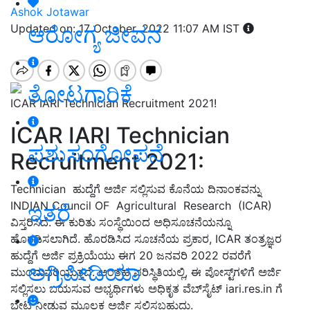
Ashok Jotawar
ಆರೋಗ್ಯ ಜೀವನ
Updated on: 17 October, 2022 11:07 AM IST
ತೋಟಗಾರಿಕೆ
ICAR IARI Technician Recruitment 2021!
ICAR IARI Technician
ಪಶುಸಂಗೋಪನೆ
Recruitment 2021:
Technician ಹುದ್ದೆಗೆ ಅರ್ಜಿ ಸಲ್ಲಿಸುವ ಕೊನೆಯ ದಿನಾಂಕವನ್ನು
INDIAN Council OF Agricultural Research (ICAR)
ಇತರೆ
ವಿಸ್ತರಿಸಿದೆ. ಈ ಕುರಿತು ಸಂಸ್ಥೆಯಿಂದ ಅಧಿಸೂಚನೆಯನ್ನೂ
ಹೊರಡಿಸಲಾಗಿದೆ. ಹೊರಡಿಸಿದ ಸೂಚನೆಯ ಪ್ರಕಾರ, ICAR ತಂತ್ರಜ್ಞರ
ಹುದ್ದೆಗೆ ಅರ್ಜಿ ಪ್ರಕ್ರಿಯೆಯು ಈಗ 20 ಜನವರಿ 2022 ರವರೆಗೆ
ಅಗ್ರಿಪೀಡಿಯಾ
ಮುಂದುವರಿಯುತ್ತದೆ. ಅಂತಹ ಪರಿಸ್ಥಿತಿಯಲ್ಲಿ, ಈ ಪೋಸ್ಟ್‌ಗಳಿಗೆ ಅರ್ಜಿ
ಸಲ್ಲಿಸಲು ಬಯಸುವ ಅಭ್ಯರ್ಥಿಗಳು ಅಧಿಕೃತ ವೆಬ್‌ಸೈಟ್ iari.res.in ಗೆ
ಭೇಟಿ ನೀಡುವ ಮೂಲಕ ಅರ್ಜಿ ಸಲ್ಲಿಸಬಹುದು.