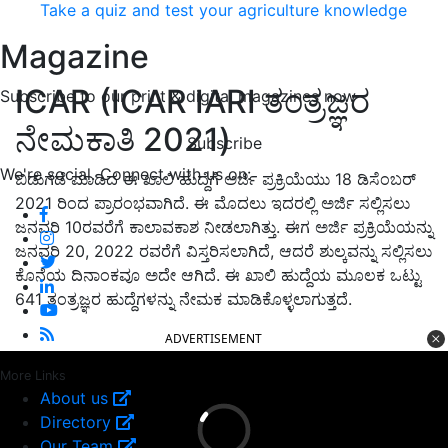
Take a quiz and test your agriculture knowledge
Magazine
ICAR (ICAR IARI ತಂತ್ರಜ್ಞರ
Subscribe to our print & digital magazines now
ನೇಮಕಾತಿ 2021)
Subscribe
We're social. Connect with us on:
ಬಿಡುಗಡೆ ಮಾಡಿದ ಈ ಖಾಲಿ ಹುದ್ದೆಗೆ ಅರ್ಜಿ ಪ್ರಕ್ರಿಯೆಯು 18 ಡಿಸೆಂಬರ್
2021 ರಿಂದ ಪ್ರಾರಂಭವಾಗಿದೆ. ಈ ಮೊದಲು ಇದರಲ್ಲಿ ಅರ್ಜಿ ಸಲ್ಲಿಸಲು
ಜನವರಿ 10ರವರೆಗೆ ಕಾಲಾವಕಾಶ ನೀಡಲಾಗಿತ್ತು. ಈಗ ಅರ್ಜಿ ಪ್ರಕ್ರಿಯೆಯನ್ನು
ಜನವರಿ 20, 2022 ರವರೆಗೆ ವಿಸ್ತರಿಸಲಾಗಿದೆ, ಆದರೆ ಶುಲ್ಕವನ್ನು ಸಲ್ಲಿಸಲು
ಕೊನೆಯ ದಿನಾಂಕವೂ ಅದೇ ಆಗಿದೆ. ಈ ಖಾಲಿ ಹುದ್ದೆಯ ಮೂಲಕ ಒಟ್ಟು
641 ತಂತ್ರಜ್ಞರ ಹುದ್ದೆಗಳನ್ನು ನೇಮಕ ಮಾಡಿಕೊಳ್ಳಲಾಗುತ್ತದೆ.
ADVERTISEMENT
More Links
About us
Directory
Our Team