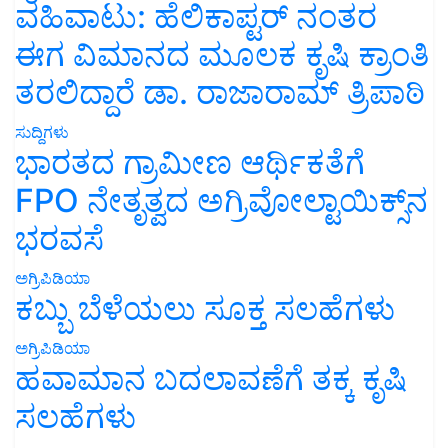
ವಹಿವಾಟು: ಹೆಲಿಕಾಪ್ಟರ್ ನಂತರ
ಈಗ ವಿಮಾನದ ಮೂಲಕ ಕೃಷಿ ಕ್ರಾಂತಿ
ತರಲಿದ್ದಾರೆ ಡಾ. ರಾಜಾರಾಮ್ ತ್ರಿಪಾಠಿ
ಸುದ್ದಿಗಳು
ಭಾರತದ ಗ್ರಾಮೀಣ ಆರ್ಥಿಕತೆಗೆ
FPO ನೇತೃತ್ವದ ಅಗ್ರಿವೋಲ್ಟಾಯಿಕ್ಸ್‌ನ
ಭರವಸೆ
ಅಗ್ರಿಪಿಡಿಯಾ
ಕಬ್ಬು ಬೆಳೆಯಲು ಸೂಕ್ತ ಸಲಹೆಗಳು
ಅಗ್ರಿಪಿಡಿಯಾ
ಹವಾಮಾನ ಬದಲಾವಣೆಗೆ ತಕ್ಕ ಕೃಷಿ
ಸಲಹೆಗಳು