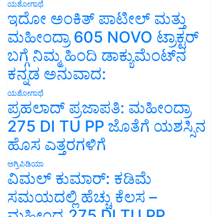
ಯಶೋಗಾಥೆ
ಇದೋ ಅಂಕಿತ್ ಪಾಟೀಲ್ ಮತ್ತು
ಮಹೀಂದ್ರಾ 605 NOVO ಟ್ರಾಕ್ಟರ್
ಬಗ್ಗೆ ನಿಮ್ಮ ಹಿಂದಿ ಡಾಕ್ಯುಮೆಂಟ್‌ನ
ಕನ್ನಡ ಅನುವಾದ:
ಯಶೋಗಾಥೆ
ಪ್ರಹಲಾದ್ ಪ್ರಜಾಪತಿ: ಮಹೀಂದ್ರಾ
275 DI TU PP ಜೊತೆಗೆ ಯಶಸ್ಸಿನ
ಹೊಸ ಎತ್ತರಗಳಿಗೆ
ಅಗ್ರಿಪಿಡಿಯಾ
ವಿಮಲ್ ಕುಮಾರ್: ಕಡಿಮೆ
ಸಮಯದಲ್ಲಿ ಹೆಚ್ಚು ಕೆಲಸ –
ಮಹೀಂದ್ರ 275 DI TU PP