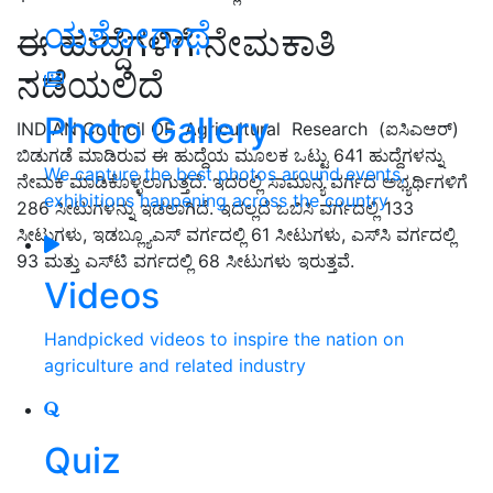
ಯಶೋಗಾಥೆ
ಈ ಹುದ್ದೆಗಳಿಗೆ ನೇಮಕಾತಿ
ನಡೆಯಲಿದೆ
Photo Gallery
INDIAN Council OF Agricultural Research (ಐಸಿಎಆರ್)
ಬಿಡುಗಡೆ ಮಾಡಿರುವ ಈ ಹುದ್ದೆಯ ಮೂಲಕ ಒಟ್ಟು 641 ಹುದ್ದೆಗಳನ್ನು
We capture the best photos around events,
ನೇಮಕ ಮಾಡಿಕೊಳ್ಳಲಾಗುತ್ತದೆ. ಇದರಲ್ಲಿ ಸಾಮಾನ್ಯ ವರ್ಗದ ಅಭ್ಯರ್ಥಿಗಳಿಗೆ
exhibitions happening across the country
286 ಸೀಟುಗಳನ್ನು ಇಡಲಾಗಿದೆ. ಇದಲ್ಲದೆ ಒಬಿಸಿ ವರ್ಗದಲ್ಲಿ 133
ಸೀಟುಗಳು, ಇಡಬ್ಲ್ಯೂಎಸ್ ವರ್ಗದಲ್ಲಿ 61 ಸೀಟುಗಳು, ಎಸ್‌ಸಿ ವರ್ಗದಲ್ಲಿ
93 ಮತ್ತು ಎಸ್‌ಟಿ ವರ್ಗದಲ್ಲಿ 68 ಸೀಟುಗಳು ಇರುತ್ತವೆ.
Videos
Handpicked videos to inspire the nation on
agriculture and related industry
Quiz