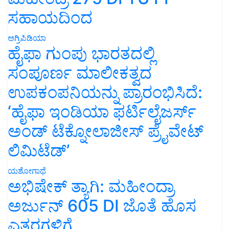
ಸಹಾಯದಿಂದ
ಅಗ್ರಿಪಿಡಿಯಾ
ಹೈಫಾ ಗುಂಪು ಭಾರತದಲ್ಲಿ
ಸಂಪೂರ್ಣ ಮಾಲೀಕತ್ವದ
ಉಪಕಂಪನಿಯನ್ನು ಪ್ರಾರಂಭಿಸಿದೆ:
‘ಹೈಫಾ ಇಂಡಿಯಾ ಫರ್ಟಿಲೈಜರ್ಸ್
ಅಂಡ್ ಟೆಕ್ನೋಲಾಜೀಸ್ ಪ್ರೈವೇಟ್
ಲಿಮಿಟೆಡ್’
ಯಶೋಗಾಥೆ
ಅಭಿಷೇಕ್ ತ್ಯಾಗಿ: ಮಹೀಂದ್ರಾ
ಅರ್ಜುನ್ 605 DI ಜೊತೆ ಹೊಸ
ಎತ್ತರಗಳಿಗೆ