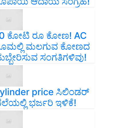
ೂಪಾಯಿ ಆದಾಯ ಸಂಗ್ರಹ!
0 ಕೋಟಿ ರೂ ಕೋಣ! AC
ೂಮಲ್ಲಿ ಮಲಗುವ ಕೋಣದ
ುಬ್ಬೇರಿಸುವ ಸಂಗತಿಗಳಿವು!
ylinder price ಸಿಲಿಂಡರ್‌
ೆಲೆಯಲ್ಲಿ ಭರ್ಜರಿ ಇಳಿಕೆ!