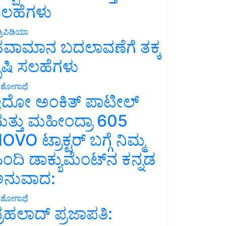
ಲಹೆಗಳು
್ರಿಪಿಡಿಯಾ
ವಾಮಾನ ಬದಲಾವಣೆಗೆ ತಕ್ಕ
ೃಷಿ ಸಲಹೆಗಳು
ಶೋಗಾಥೆ
ದೋ ಅಂಕಿತ್ ಪಾಟೀಲ್
ತ್ತು ಮಹೀಂದ್ರಾ 605
OVO ಟ್ರಾಕ್ಟರ್ ಬಗ್ಗೆ ನಿಮ್ಮ
ಿಂದಿ ಡಾಕ್ಯುಮೆಂಟ್‌ನ ಕನ್ನಡ
ನುವಾದ:
ಶೋಗಾಥೆ
್ರಹಲಾದ್ ಪ್ರಜಾಪತಿ: