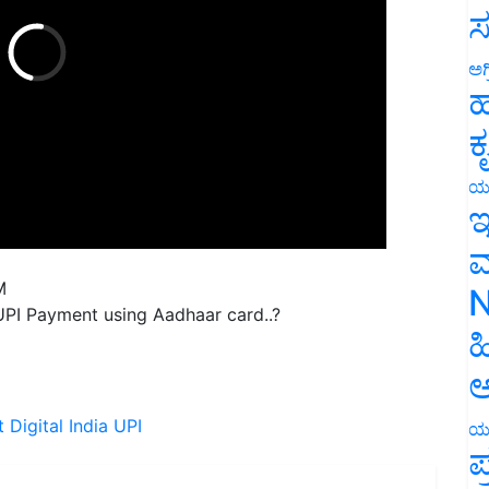
ಸ
ಅಗ
ಹ
ಕ
ಯ
ಇ
ಮ
M
N
PI Payment using Aadhaar card..?
ಹ
ಅ
t
Digital India
UPI
ಯ
ಪ