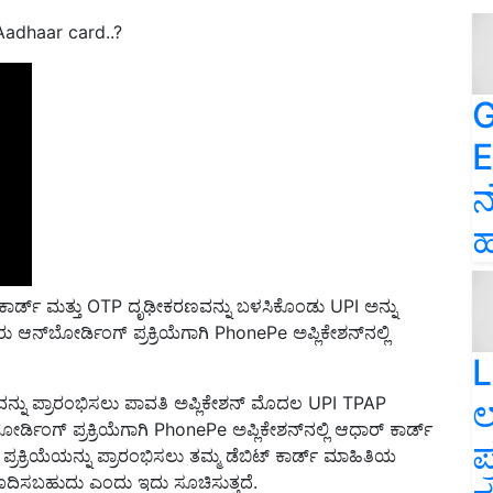
adhaar card..?
G
E
ನ
ಹ
ಕಾರ್ಡ್ ಮತ್ತು OTP ದೃಢೀಕರಣವನ್ನು ಬಳಸಿಕೊಂಡು UPI ಅನ್ನು
ಆನ್‌ಬೋರ್ಡಿಂಗ್ ಪ್ರಕ್ರಿಯೆಗಾಗಿ PhonePe ಅಪ್ಲಿಕೇಶನ್‌ನಲ್ಲಿ
L
್ನು ಪ್ರಾರಂಭಿಸಲು ಪಾವತಿ ಅಪ್ಲಿಕೇಶನ್ ಮೊದಲ UPI TPAP
ಲ
ರ್ಡಿಂಗ್ ಪ್ರಕ್ರಿಯೆಗಾಗಿ PhonePe ಅಪ್ಲಿಕೇಶನ್‌ನಲ್ಲಿ ಆಧಾರ್ ಕಾರ್ಡ್
ಪ
ಪ್ರಕ್ರಿಯೆಯನ್ನು ಪ್ರಾರಂಭಿಸಲು ತಮ್ಮ ಡೆಬಿಟ್ ಕಾರ್ಡ್ ಮಾಹಿತಿಯ
ದಿಸಬಹುದು ಎಂದು ಇದು ಸೂಚಿಸುತ್ತದೆ.