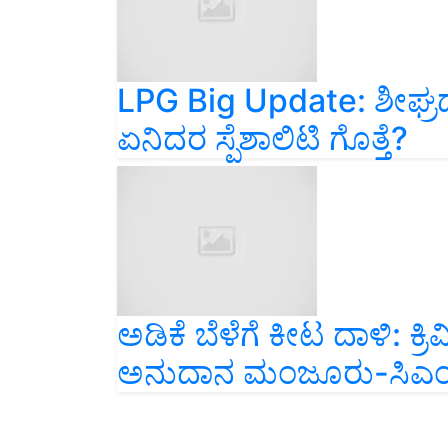
LPG Big Update: ಶೀಘ್ರದಲ್
ಏನಿದರ ಸ್ಪೆಶಾಲಿಟಿ ಗೊತ್ತೆ?
ಅಡಿಕೆ ಬೆಳೆಗೆ ಕೀಟ ದಾಳಿ: ಕ
ಅನುದಾನ ಮಂಜೂರು-ಸಿಎಂ