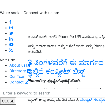
We're social. Connect with us on:
ಆಧಾರ್ ಕಾರ್ಡ್ ಬಳಸಿ PhonePe UPI ಖಾತೆಯನ್ನು ಸಕ್
ನಿಮ್ಮ ಆಧಾರ್ ಕಾರ್ಡ್ ಅನ್ನು ಬಳಸಿಕೊಂಡು ನಿಮ್ಮ Pho
ಅನುಸರಿಸಿ
3 ತಿಂಗಳವರೆಗೆ ಈ ಮಾರ್ಗದ 
More Links
About us
ಇಲ್ಲಿದೆ ಕಂಪ್ಲೀಟ್‌ ಲಿಸ್ಟ್‌
Directory
Our Team
PhonePay ಪ್ರೊಫೈಲ್ ಪುಟಕ್ಕೆ ಹೋಗಿ .
Contact
ಪಾವತಿ ಉಪಕರಣಗಳ ಟ್ಯಾಬ್ ಅಡಿಯಲ್ಲಿ ಬ್ಯಾಂಕ್ ಖಾತೆಯನ್
ಬ್ಯಾಂಕ್ ಅನ್ನು ಆಯ್ಕೆ ಮಾಡಿದ ನಂತರ,
ಮೊಬೈಲ್ ಸಂಖ್ಯೆಯ
CLOSE