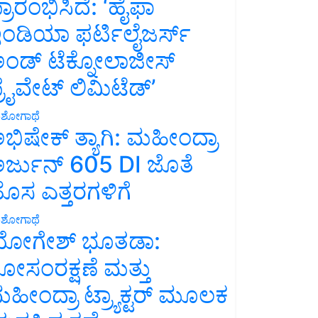
್ರಾರಂಭಿಸಿದೆ: ‘ಹೈಫಾ
ಂಡಿಯಾ ಫರ್ಟಿಲೈಜರ್ಸ್
ಂಡ್ ಟೆಕ್ನೋಲಾಜೀಸ್
್ರೈವೇಟ್ ಲಿಮಿಟೆಡ್’
ಶೋಗಾಥೆ
ಭಿಷೇಕ್ ತ್ಯಾಗಿ: ಮಹೀಂದ್ರಾ
ರ್ಜುನ್ 605 DI ಜೊತೆ
ೊಸ ಎತ್ತರಗಳಿಗೆ
ಶೋಗಾಥೆ
ೋಗೇಶ್ ಭೂತಡಾ:
ೋಸಂರಕ್ಷಣೆ ಮತ್ತು
ಹೀಂದ್ರಾ ಟ್ರ್ಯಾಕ್ಟರ್ ಮೂಲಕ