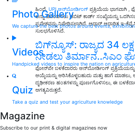
ಹಿಂದೆ,
UPI ಆನ್‌ಬೋರ್ಡಿಂಗ್
ಪ್ರಕ್ರಿಯೆಯ ಭಾಗವಾಗಿ , 
Photo Gallery
ಅನ್ನು ಹೊಂದಿಸಲು ಡೆಬಿಟ್ ಕಾರ್ಡ್ ಸಂಖ್ಯೆಯನ್ನು ಒದಗಿಸಬೇ
ಪ್ರವೇಶವನ್ನು ನಿಷೇಧಿಸಲಾಗಿದೆ. ಆಧಾರ್ ಆಧಾರಿತ ಇ-ಕೆವೈ
We capture the best photos around events, exhibitio
ಸುಲಭಗೊಳಿಸಿದೆ.
ಬಿಗ್‌ನ್ಯೂಸ್‌: ರಾಜ್ಯದ 34 ಲ
Videos
ನೀಡಲು ತಿರ್ಮಾನ..ಸಿಎಂ 
Handpicked videos to inspire the nation on agricultur
ಫೋನ್‌ಪೇ ಬಳಕೆದಾರರು ಆನ್‌ಬೋರ್ಡಿಂಗ್ ಪ್ರಕ್ರಿಯೆಯನ್ನು
ಆಯ್ಕೆಯನ್ನು ಆರಿಸಿಕೊಳ್ಳಬಹುದು ಮತ್ತು ಹಾಗೆ ಮಾಡಲು
ದೃಢೀಕರಣ ಹಂತಗಳನ್ನು ಪೂರ್ಣಗೊಳಿಸಲು, ಈ ಬಳಕೆದಾರರ
Quiz
ಅಗತ್ಯವಿರುತ್ತದೆ.
Take a quiz and test your agriculture knowledge
Magazine
Subscribe to our print & digital magazines now