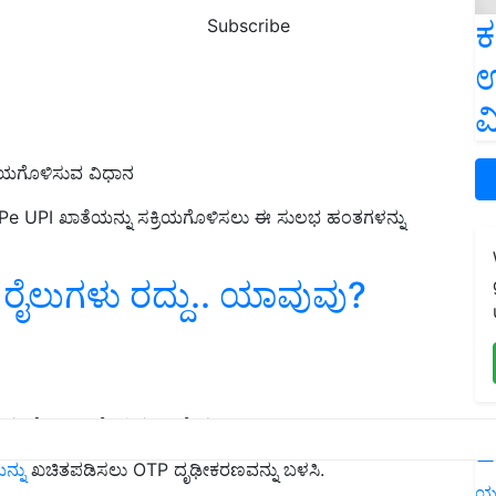
ಕ
Subscribe
ಉ
ವ
ರಿಯಗೊಳಿಸುವ ವಿಧಾನ
nePe UPI ಖಾತೆಯನ್ನು ಸಕ್ರಿಯಗೊಳಿಸಲು ಈ ಸುಲಭ ಹಂತಗಳನ್ನು
ರೈಲುಗಳು ರದ್ದು.. ಯಾವುವು?
ನು ಸೇರಿಸಿ ಆಯ್ಕೆಯನ್ನು ಆಯ್ಕೆಮಾಡಿ.
L
ನ್ನು
ಖಚಿತಪಡಿಸಲು OTP ದೃಢೀಕರಣವನ್ನು ಬಳಸಿ.
ಯ