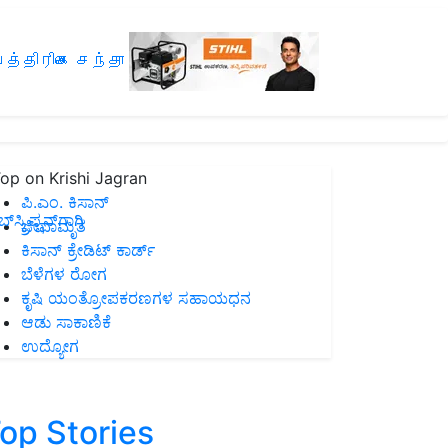
த்திரிகை சந்தா
op on Krishi Jagran
ಪಿ.ಎಂ. ಕಿಸಾನ್
ಸ್ಕ್ರಿಪ್ಷನ್‌ಗಾಗಿ
ಜೀವಾಮೃತ
ಕಿಸಾನ್ ಕ್ರೇಡಿಟ್ ಕಾರ್ಡ್
ಬೆಳೆಗಳ ರೋಗ
ಕೃಷಿ ಯಂತ್ರೋಪಕರಣಗಳ ಸಹಾಯಧನ
ಆಡು ಸಾಕಾಣಿಕೆ
ಉದ್ಯೋಗ
op Stories