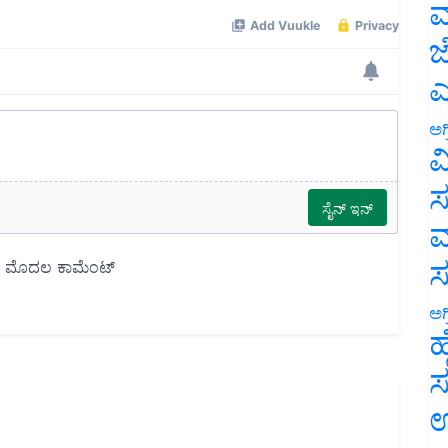
ಮ
ಜ
ಎ
ಅಗ
ವ
ಸ
ಮ
ಅಗ
ಹ
ಸ
ಉ