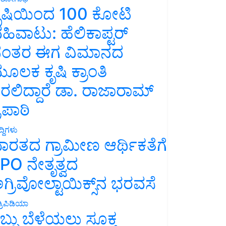
ೃಷಿಯಿಂದ 100 ಕೋಟಿ
ಹಿವಾಟು: ಹೆಲಿಕಾಪ್ಟರ್
ಂತರ ಈಗ ವಿಮಾನದ
ೂಲಕ ಕೃಷಿ ಕ್ರಾಂತಿ
ರಲಿದ್ದಾರೆ ಡಾ. ರಾಜಾರಾಮ್
್ರಿಪಾಠಿ
್ದಿಗಳು
ಾರತದ ಗ್ರಾಮೀಣ ಆರ್ಥಿಕತೆಗೆ
PO ನೇತೃತ್ವದ
ಗ್ರಿವೋಲ್ಟಾಯಿಕ್ಸ್‌ನ ಭರವಸೆ
್ರಿಪಿಡಿಯಾ
ಬ್ಬು ಬೆಳೆಯಲು ಸೂಕ್ತ