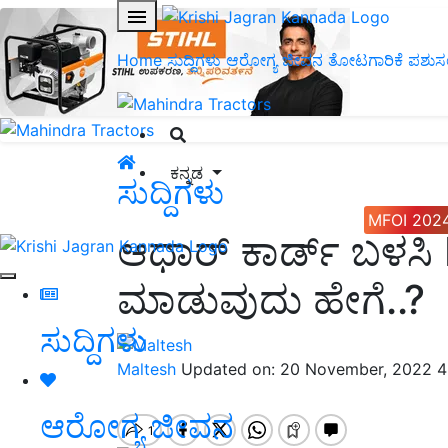
Home
ಸುದ್ದಿಗಳು
ಆರೋಗ್ಯ ಜೀವನ
ತೋಟಗಾರಿಕೆ
ಪಶುಸ
ಕನ್ನಡ
ಸುದ್ದಿಗಳು
MFOI 202
ಆಧಾರ್ ಕಾರ್ಡ್ ಬಳಸಿ 
ಮಾಡುವುದು ಹೇಗೆ..?
ಸುದ್ದಿಗಳು
Maltesh
Updated on: 20 November, 2022 4
ಆರೋಗ್ಯ ಜೀವನ