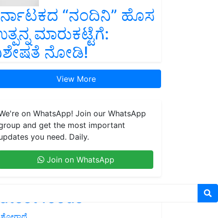
ರ್ನಾಟಕದ “ನಂದಿನಿ” ಹೊಸ
ತ್ಪನ್ನ ಮಾರುಕಟ್ಟೆಗೆ:
ಿಶೇಷತೆ ನೋಡಿ!
View More
We're on WhatsApp! Join our WhatsApp
group and get the most important
updates you need. Daily.
Join on WhatsApp
atest feeds
ಶೋಗಾಥೆ