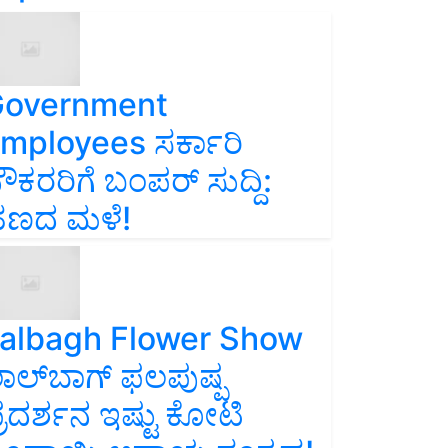
overnment
mployees ಸರ್ಕಾರಿ
ೌಕರರಿಗೆ ಬಂಪರ್‌ ಸುದ್ದಿ:
ಣದ ಮಳೆ!
albagh Flower Show
ಾಲ್‌ಬಾಗ್ ಫಲಪುಷ್ಪ
್ರದರ್ಶನ ಇಷ್ಟು ಕೋಟಿ