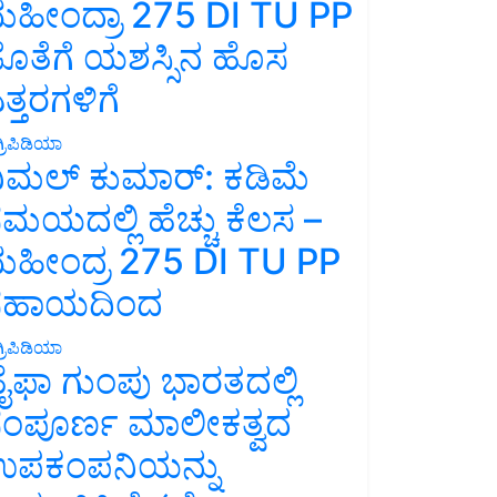
ಹೀಂದ್ರಾ 275 DI TU PP
ೊತೆಗೆ ಯಶಸ್ಸಿನ ಹೊಸ
ತ್ತರಗಳಿಗೆ
್ರಿಪಿಡಿಯಾ
ಿಮಲ್ ಕುಮಾರ್: ಕಡಿಮೆ
ಮಯದಲ್ಲಿ ಹೆಚ್ಚು ಕೆಲಸ –
ಹೀಂದ್ರ 275 DI TU PP
ಸಹಾಯದಿಂದ
್ರಿಪಿಡಿಯಾ
ೈಫಾ ಗುಂಪು ಭಾರತದಲ್ಲಿ
ಂಪೂರ್ಣ ಮಾಲೀಕತ್ವದ
ಪಕಂಪನಿಯನ್ನು