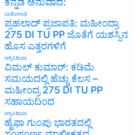
ಕನ್ನಡ ಅನುವಾದ:
ಯಶೋಗಾಥೆ
ಪ್ರಹಲಾದ್ ಪ್ರಜಾಪತಿ: ಮಹೀಂದ್ರಾ
275 DI TU PP ಜೊತೆಗೆ ಯಶಸ್ಸಿನ
ಹೊಸ ಎತ್ತರಗಳಿಗೆ
ಅಗ್ರಿಪಿಡಿಯಾ
ವಿಮಲ್ ಕುಮಾರ್: ಕಡಿಮೆ
ಸಮಯದಲ್ಲಿ ಹೆಚ್ಚು ಕೆಲಸ –
ಮಹೀಂದ್ರ 275 DI TU PP
ಸಹಾಯದಿಂದ
ಅಗ್ರಿಪಿಡಿಯಾ
ಹೈಫಾ ಗುಂಪು ಭಾರತದಲ್ಲಿ
ಸಂಪೂರ್ಣ ಮಾಲೀಕತ್ವದ