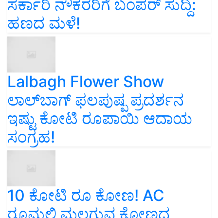
ಸರ್ಕಾರಿ ನೌಕರರಿಗೆ ಬಂಪರ್‌ ಸುದ್ದಿ:
ಹಣದ ಮಳೆ!
Lalbagh Flower Show
ಲಾಲ್‌ಬಾಗ್ ಫಲಪುಷ್ಪ ಪ್ರದರ್ಶನ
ಇಷ್ಟು ಕೋಟಿ ರೂಪಾಯಿ ಆದಾಯ
ಸಂಗ್ರಹ!
10 ಕೋಟಿ ರೂ ಕೋಣ! AC
ರೂಮಲ್ಲಿ ಮಲಗುವ ಕೋಣದ