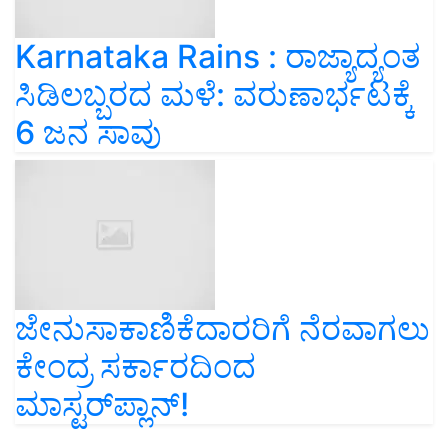
Karnataka Rains : ರಾಜ್ಯಾದ್ಯಂತ
ಸಿಡಿಲಬ್ಬರದ ಮಳೆ: ವರುಣಾರ್ಭಟಕ್ಕೆ
6 ಜನ ಸಾವು
ಜೇನುಸಾಕಾಣಿಕೆದಾರರಿಗೆ ನೆರವಾಗಲು
ಕೇಂದ್ರ ಸರ್ಕಾರದಿಂದ
ಮಾಸ್ಟರ್‌ಪ್ಲಾನ್‌!