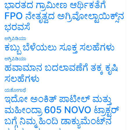
ಭಾರತದ ಗ್ರಾಮೀಣ ಆರ್ಥಿಕತೆಗೆ
FPO ನೇತೃತ್ವದ ಅಗ್ರಿವೋಲ್ಟಾಯಿಕ್ಸ್‌ನ
ಭರವಸೆ
ಅಗ್ರಿಪಿಡಿಯಾ
ಕಬ್ಬು ಬೆಳೆಯಲು ಸೂಕ್ತ ಸಲಹೆಗಳು
ಅಗ್ರಿಪಿಡಿಯಾ
ಹವಾಮಾನ ಬದಲಾವಣೆಗೆ ತಕ್ಕ ಕೃಷಿ
ಸಲಹೆಗಳು
ಯಶೋಗಾಥೆ
ಇದೋ ಅಂಕಿತ್ ಪಾಟೀಲ್ ಮತ್ತು
ಮಹೀಂದ್ರಾ 605 NOVO ಟ್ರಾಕ್ಟರ್
ಬಗ್ಗೆ ನಿಮ್ಮ ಹಿಂದಿ ಡಾಕ್ಯುಮೆಂಟ್‌ನ