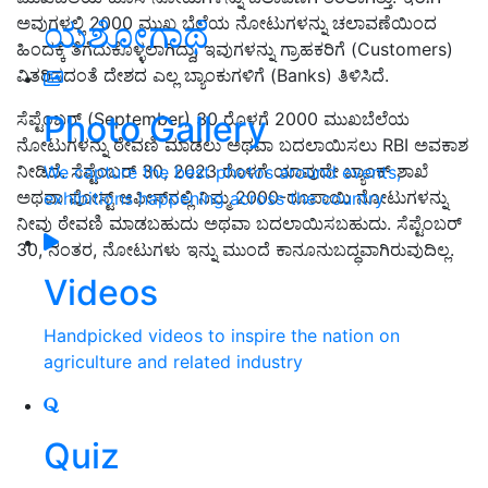
ಅವುಗಳಲ್ಲಿ 2000 ಮುಖ ಬೆಲೆಯ ನೋಟುಗಳನ್ನು ಚಲಾವಣೆಯಿಂದ
ಯಶೋಗಾಥೆ
ಹಿಂದಕ್ಕೆ ತೆಗೆದುಕೊಳ್ಳಲಾಗಿದ್ದು, ಇವುಗಳನ್ನು ಗ್ರಾಹಕರಿಗೆ (Customers)
ವಿತರಿಸದಂತೆ ದೇಶದ ಎಲ್ಲ ಬ್ಯಾಂಕುಗಳಿಗೆ (Banks) ತಿಳಿಸಿದೆ.
Photo Gallery
ಸೆಪ್ಟೆಂಬರ್‌ (September) 30 ರೊಳಗೆ 2000 ಮುಖಬೆಲೆಯ
ನೋಟುಗಳನ್ನು ಠೇವಣಿ ಮಾಡಲು ಅಥವಾ ಬದಲಾಯಿಸಲು RBI ಅವಕಾಶ
ನೀಡಿದೆ. ಸೆಪ್ಟೆಂಬರ್ 30, 2023 ರೊಳಗೆ ಯಾವುದೇ ಬ್ಯಾಂಕ್ ಶಾಖೆ
We capture the best photos around events,
ಅಥವಾ ಪೋಸ್ಟ್ ಆಫೀಸ್‌ನಲ್ಲಿ ನಿಮ್ಮ 2000-ರೂಪಾಯಿ ನೋಟುಗಳನ್ನು
exhibitions happening across the country
ನೀವು ಠೇವಣಿ ಮಾಡಬಹುದು ಅಥವಾ ಬದಲಾಯಿಸಬಹುದು. ಸೆಪ್ಟೆಂಬರ್
30, ನಂತರ, ನೋಟುಗಳು ಇನ್ನು ಮುಂದೆ ಕಾನೂನುಬದ್ಧವಾಗಿರುವುದಿಲ್ಲ.
Videos
Handpicked videos to inspire the nation on
agriculture and related industry
Quiz