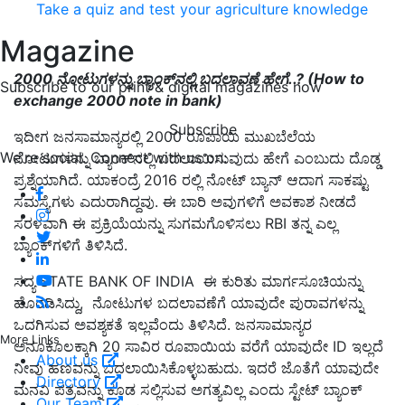
Take a quiz and test your agriculture knowledge
Magazine
2000 ನೋಟುಗಳನ್ನು ಬ್ಯಾಂಕ್‌ನಲ್ಲಿ ಬದಲಾವಣೆ ಹೇಗೆ..? (How to
Subscribe to our print & digital magazines now
exchange 2000 note in bank)
Subscribe
ಇದೀಗ ಜನಸಾಮಾನ್ಯರಲ್ಲಿ 2000 ರೂಪಾಯಿ ಮುಖಬೆಲೆಯ
We're social. Connect with us on:
ನೋಟುಗಳನ್ನು ಬ್ಯಾಂಕ್‌ನಲ್ಲಿ ಬದಲಾಯಿಸುವುದು ಹೇಗೆ ಎಂಬುದು ದೊಡ್ಡ
ಪ್ರಶ್ನೆಯಾಗಿದೆ. ಯಾಕಂದ್ರೆ 2016 ರಲ್ಲಿ ನೋಟ್‌ ಬ್ಯಾನ್‌ ಆದಾಗ ಸಾಕಷ್ಟು
ಸಮಸ್ಯೆಗಳು ಎದುರಾಗಿದ್ದವು. ಈ ಬಾರಿ ಅವುಗಳಿಗೆ ಅವಕಾಶ ನೀಡದೆ
ಸರಳವಾಗಿ ಈ ಪ್ರಕ್ರಿಯೆಯನ್ನು ಸುಗಮಗೊಳಿಸಲು RBI ತನ್ನ ಎಲ್ಲ
ಬ್ಯಾಂಕ್‌ಗಳಿಗೆ ತಿಳಿಸಿದೆ.
ಸದ್ಯ STATE BANK OF INDIA ಈ ಕುರಿತು ಮಾರ್ಗಸೂಚಿಯನ್ನು
ಹೊರಡಿಸಿದ್ದು, ನೋಟುಗಳ ಬದಲಾವಣೆಗೆ ಯಾವುದೇ ಪುರಾವಗಳನ್ನು
ಒದಗಿಸುವ ಅವಶ್ಯಕತೆ ಇಲ್ಲವೆಂದು ತಿಳಿಸಿದೆ. ಜನಸಾಮಾನ್ಯರ
More Links
ಅನೂಕೂಲಕ್ಕಾಗಿ 20 ಸಾವಿರ ರೂಪಾಯಿಯ ವರೆಗೆ ಯಾವುದೇ ID ಇಲ್ಲದೆ
About us
ನೀವು ಹಣವನ್ನು ಬದಲಾಯಿಸಿಕೊಳ್ಳಬಹುದು. ಇದರೆ ಜೊತೆಗೆ ಯಾವುದೇ
Directory
ಮನವಿ ಪತ್ರವನ್ನು ಕೂಡ ಸಲ್ಲಿಸುವ ಅಗತ್ಯವಿಲ್ಲ ಎಂದು ಸ್ಟೇಟ್‌ ಬ್ಯಾಂಕ್‌
Our Team