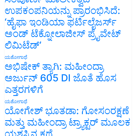
ಉಪಕಂಪನಿಯನ್ನು ಪ್ರಾರಂಭಿಸಿದೆ:
‘ಹೈಫಾ ಇಂಡಿಯಾ ಫರ್ಟಿಲೈಜರ್ಸ್
ಅಂಡ್ ಟೆಕ್ನೋಲಾಜೀಸ್ ಪ್ರೈವೇಟ್
ಲಿಮಿಟೆಡ್’
ಯಶೋಗಾಥೆ
ಅಭಿಷೇಕ್ ತ್ಯಾಗಿ: ಮಹೀಂದ್ರಾ
ಅರ್ಜುನ್ 605 DI ಜೊತೆ ಹೊಸ
ಎತ್ತರಗಳಿಗೆ
ಯಶೋಗಾಥೆ
ಯೋಗೇಶ್ ಭೂತಡಾ: ಗೋಸಂರಕ್ಷಣೆ
ಮತ್ತು ಮಹೀಂದ್ರಾ ಟ್ರ್ಯಾಕ್ಟರ್ ಮೂಲಕ
ಯಶಸ್ಸಿನ ಕಥೆ