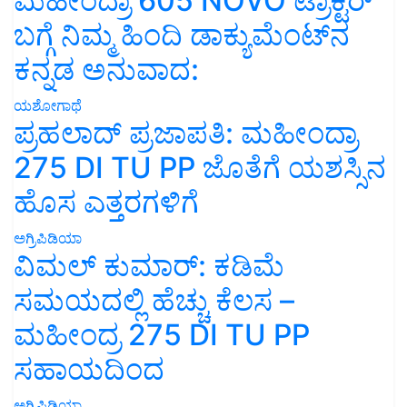
ಮಹೀಂದ್ರಾ 605 NOVO ಟ್ರಾಕ್ಟರ್
ಬಗ್ಗೆ ನಿಮ್ಮ ಹಿಂದಿ ಡಾಕ್ಯುಮೆಂಟ್‌ನ
ಕನ್ನಡ ಅನುವಾದ:
ಯಶೋಗಾಥೆ
ಪ್ರಹಲಾದ್ ಪ್ರಜಾಪತಿ: ಮಹೀಂದ್ರಾ
275 DI TU PP ಜೊತೆಗೆ ಯಶಸ್ಸಿನ
ಹೊಸ ಎತ್ತರಗಳಿಗೆ
ಅಗ್ರಿಪಿಡಿಯಾ
ವಿಮಲ್ ಕುಮಾರ್: ಕಡಿಮೆ
ಸಮಯದಲ್ಲಿ ಹೆಚ್ಚು ಕೆಲಸ –
ಮಹೀಂದ್ರ 275 DI TU PP
ಸಹಾಯದಿಂದ
ಅಗ್ರಿಪಿಡಿಯಾ