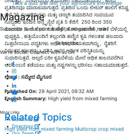
ನೀಡುತ್ತವೆ . ಸಗಣಿಗೊಬ್ಬರ ತಯಾರಿಕೆಗೆ ಸಹಾಯಕವಾದರೆ , ಹಾಲು
Take a quiz and test your agriculture knowledge
ಪ್ರತಿದಿನವೂ ಮಾರಾಟವಾಗುತ್ತದೆ. ಪ್ರತಿದಿನ ಒಂದು ಲೀಟರ್ ಹಾಲಿಗೆ ಕನಿಷ್ಟ
Magazine
ಬೆಲೆ 35 ರೂಪಾಯಿಗಳು ಮತ್ತು ಚನ್ನಾಗಿ ತಯಾರಿಸಿದ ಸಾವಯುವ
ಗೊಬ್ಬರದ ಇಂದಿನ ಆನ್ಲೈನ್ಬೆಲೆ ಪ್ರತಿ 5 ಕೆಜಿಗೆ 250 ರಿಂದ 350
Subscribe to our print & digital magazines now
ರೂಪಾಯಿ .ಹೀಗೆ ಜೇನು ಸಾಕಾಣಿಕೆ , ಕೊಳಿ ಸಾಕಾಣಿಕೆ , ಅಡಿಕೆ ಬೆಳೆಯಲ್ಲಿ
ಪುಷ್ಪಕೃಷಿ , ಹತ್ತಿಯೊಂದಿಗೆ ಕಲ್ಲಂಗಡಿ ಹಣ್ಣಿನ ಕೃಷಿ ಗಳಂತಹ ಹಲವಾರು
Subscribe
ಮಿಶ್ರಬೇಸಾಯ ಪದ್ಧತಿಗಳು ಅಧಿಕ ಲಾಭದಾಯಕವಾಗಿದ್ದು , ರೈತರಿಗೆ
ನಿರಂತರ ಹಣವನ್ನು ಒದಗಿಸಿ ಅವರ ಆರ್ಥಿಕ ಪರಿಸ್ಥಿತಿಯನ್ನು
We're social. Connect with us on:
ಸುಧಾರಿಸುತ್ತವೆ. ಅಲ್ಲದೆ ಬರೀ ಕೃಷಿಬೆಳೆಯ ಮೇಲೆ ಅಧಿಕ ಕಾಲದವರೆಗಿನ
ಅವಲಂಬನೆ ತಡೆಯಲು ಮತ್ತು ನಷ್ಟಗಳನ್ನು ಭರಿಸಲು ಸಹಾಯಮಾಡುತ್ತದೆ.
ಲೇಖನ : ಸಮ್ಮೇದ ಮೈಗೂರ
Published On:
29 April 2021, 09:32 AM
English Summary:
High yield from mixed farming
More Links
Related Topics
About us
Directory
High yield from mixed farming
Multicrop
crop
mixed
Our Team