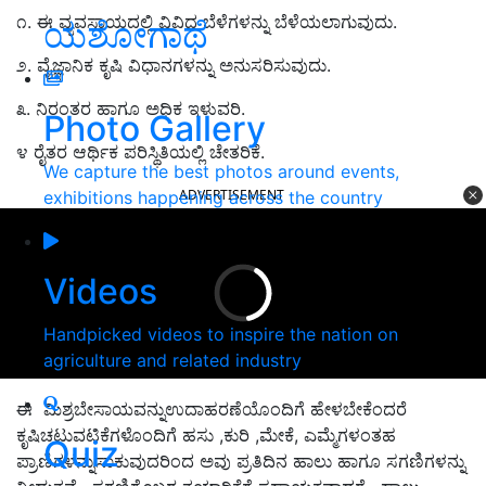
೧. ಈ ವ್ಯವಸಾಯದಲ್ಲಿ ವಿವಿಧ ಬೆಳೆಗಳನ್ನು ಬೆಳೆಯಲಾಗುವುದು.
ಯಶೋಗಾಥೆ
೨. ವೈಜ್ಞಾನಿಕ ಕೃಷಿ ವಿಧಾನಗಳನ್ನು ಅನುಸರಿಸುವುದು.
೩. ನಿರಂತರ ಹಾಗೂ ಅಧಿಕ ಇಳುವರಿ.
Photo Gallery
೪ ರೈತರ ಆರ್ಥಿಕ ಪರಿಸ್ಥಿತಿಯಲ್ಲಿ ಚೇತರಿಕೆ.
We capture the best photos around events,
ADVERTISEMENT
exhibitions happening across the country
Videos
Handpicked videos to inspire the nation on
agriculture and related industry
ಈ ಮಿಶ್ರಬೇಸಾಯವನ್ನುಉದಾಹರಣೆಯೊಂದಿಗೆ ಹೇಳಬೇಕೆಂದರೆ
ಕೃಷಿಚಟುವಟಿಕೆಗಳೊಂದಿಗೆ ಹಸು ,ಕುರಿ ,ಮೇಕೆ, ಎಮ್ಮೆಗಳಂತಹ
Quiz
ಪ್ರಾಣಿಗಳನ್ನುಸಾಕುವುದರಿಂದ ಅವು ಪ್ರತಿದಿನ ಹಾಲು ಹಾಗೂ ಸಗಣಿಗಳನ್ನು