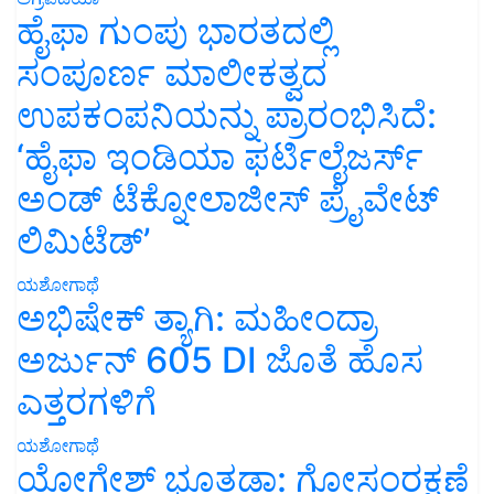
ಹೈಫಾ ಗುಂಪು ಭಾರತದಲ್ಲಿ
ಸಂಪೂರ್ಣ ಮಾಲೀಕತ್ವದ
ಉಪಕಂಪನಿಯನ್ನು ಪ್ರಾರಂಭಿಸಿದೆ:
‘ಹೈಫಾ ಇಂಡಿಯಾ ಫರ್ಟಿಲೈಜರ್ಸ್
ಅಂಡ್ ಟೆಕ್ನೋಲಾಜೀಸ್ ಪ್ರೈವೇಟ್
ಲಿಮಿಟೆಡ್’
ಯಶೋಗಾಥೆ
ಅಭಿಷೇಕ್ ತ್ಯಾಗಿ: ಮಹೀಂದ್ರಾ
ಅರ್ಜುನ್ 605 DI ಜೊತೆ ಹೊಸ
ಎತ್ತರಗಳಿಗೆ
ಯಶೋಗಾಥೆ
ಯೋಗೇಶ್ ಭೂತಡಾ: ಗೋಸಂರಕ್ಷಣೆ