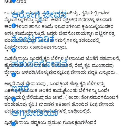
Multi crop
ಆರೋಗ್ಯ ಜೀವನ
ಭಾರತವು ಒಂದು ಕೃಷಿ ಪ್ರಧಾನ ರಾಷ್ಟ್ರವಾಗಿದ್ದು , ಕೃಷಿಯಲ್ಲಿ ಅನೇಕ
ಮೈಲುಗಲ್ಲುಗಳನ್ನು ಸೃಷ್ಟಿಸಿದೆ. ಆದರೆ ಇತ್ತೀಚಿನ ದಿನಗಳಲ್ಲಿ ಹಲವಾರು
ಕಾರಣಗಳಿಂದ ಹಾಗೂ ಕಡಿಮೆ ಇಳುವರಿಗಳಿಂದ ಕೃಷಿಯಲ್ಲಿಯುವಕರ
ಆಸಕ್ತಿ ಕಡಿಮೆಯಾಗುತ್ತಿದೆ. ಜನರು ಜೀವನೋಪಾಯಕ್ಕಾಗಿ ಪಟ್ಟನಗಳತ್ತ
ತೋಟಗಾರಿಕೆ
ಮುಖಮಾಡುತ್ತಿದ್ದಾರೆ . ಇಂತಹ ಸಮಸ್ಯೆಗಳನ್ನು ತಡೆಯುವಲ್ಲಿ
ಮಿಶ್ರಬೇಸಾಯ ಸಹಾಯಕವಾಗಬಲ್ಲದು.
ಮಿಶ್ರಬೇಸಾಯ ಎಂದರೆ ಕೃಷಿ ಬೆಳೆಗಳ ಬೇಸಾಯದ ಜೊತೆಗೆ ಪಶುಪಾಲನೆ,
ಪಶುಸಂಗೋಪನೆ
ಹೈನುಗಾರಿಕೆ, ಕೋಳಿಸಾಕಣೆ, ಜೇನುಸಾಕಣೆ, ರೇಷ್ಮೆ ಕೃಷಿ ಮುಂತಾದವು
ಬೇಸಾಯ ಅಳವಡಿಸಿಕೊಳ್ಳುವುದನ್ನುಮಿಶ್ರ ಬೇಸಾಯ ಪದ್ಧತಿ ಎನ್ನುವರು .
ಅಲ್ಲದೆ ಮಿಶ್ರ ಬೇಸಾಯವು , ಒಂದಕ್ಕಿಂತ ಹೆಚ್ಚು ಕೃಷಿ ಬೆಳೆಗಳನ್ನು
ಇತರೆ
ಏಕಕಾಲಕ್ಕೆನಿಯಮಿತ ಅಂತರ ಕಾಯ್ದುಕೊಂಡು ಬೆಳೆಗಳನ್ನು ಒಂದೇ
ಭೂಮಿಯಲ್ಲಿ ಬೆಳೆಯುವುದೂ ಆಗಿದೆ. ( ಉದಾ: ತೆಂಗಿನಮರಗಳೊಂದಿಗೆ
ಚಂಡುಹೂವು ಕೃಷಿ.) ಪುರಾತನ ಇತಿಹಾಸ ಹೊಂದಿದ ಮಿಶ್ರ ಬೇಸಾಯ
ಅಗ್ರಿಪೀಡಿಯಾ
ಪದ್ಧತಿಯು ಭಾರತದ ಅನೇಕ ಕಡೆಗಳಲ್ಲಿ ರೂಢಿಯಲ್ಲಿದೆ.
ಮಿಶ್ರ ಬೇಸಾಯ ಪದ್ಧತಿಯ ಪ್ರಮುಖ ಗುಣಲಕ್ಷಣಗಳೆಂದರೆ