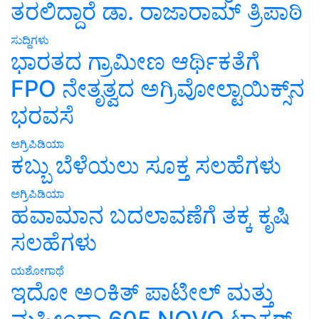
ತರಲಿದ್ದಾರೆ ಡಾ. ರಾಜಾರಾಮ್ ತ್ರಿಪಾಠಿ
ಸುದ್ದಿಗಳು
ಭಾರತದ ಗ್ರಾಮೀಣ ಆರ್ಥಿಕತೆಗೆ
FPO ನೇತೃತ್ವದ ಅಗ್ರಿವೋಲ್ಟಾಯಿಕ್ಸ್‌ನ
ಭರವಸೆ
ಅಗ್ರಿಪಿಡಿಯಾ
ಕಬ್ಬು ಬೆಳೆಯಲು ಸೂಕ್ತ ಸಲಹೆಗಳು
ಅಗ್ರಿಪಿಡಿಯಾ
ಹವಾಮಾನ ಬದಲಾವಣೆಗೆ ತಕ್ಕ ಕೃಷಿ
ಸಲಹೆಗಳು
ಯಶೋಗಾಥೆ
ಇದೋ ಅಂಕಿತ್ ಪಾಟೀಲ್ ಮತ್ತು