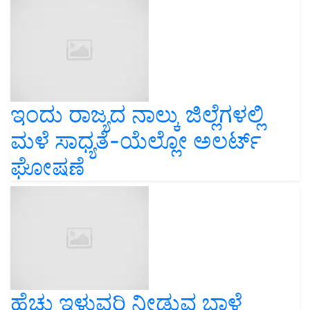
ಇಂದು ರಾಜ್ಯದ ನಾಲ್ಕು ಜಿಲ್ಲೆಗಳಲ್ಲಿ
ಮಳೆ ಸಾಧ್ಯತೆ-ಯೆಲ್ಲೋ ಅಲರ್ಟ್
ಘೋಷಣೆ
ಹೆಚ್ಚು ಇಳುವರಿ ನೀಡುವ ಬಾಳೆ