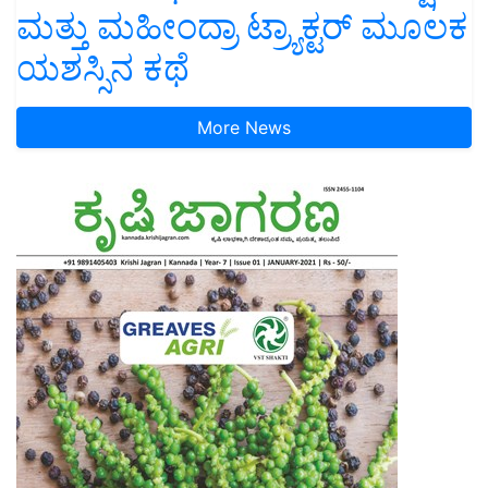
ಮತ್ತು ಮಹೀಂದ್ರಾ ಟ್ರ್ಯಾಕ್ಟರ್ ಮೂಲಕ
ಯಶಸ್ಸಿನ ಕಥೆ
More News